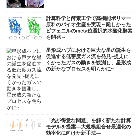
計算科学と酵素工学で高機能ポリマー
原料のバイオ生産を実現～難しかった
ビフェニルのmeta位選択的水酸化酵素
を開発～
星形成ハブにおける巨大な星の誕生を
促進する低密度ガス流を発見~捉えに
くかったガスの動きを観測し、星形成
の新たなプロセスを明らかに~
「光が得意な問題」を解く新たな計算
モデルを提案―大規模組合せ最適化の
効率化に向けた新手法―