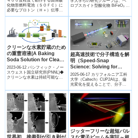
発現～
４００度程度で動作する固体酸
学大学らの研究グループは、ペ
化物形燃料電池（ＳＯＦＣ）に
ロブスカイト型酸化物 BiFeO₃ の
必要なプロトン（Ｈ＋）伝導性
A・B サイト両方に元素置換を行
電解質を探索する人工知能（Ａ
い、強誘電性と強磁性...
Ｉ）モデルを開発し、たった１
回の実験で新規プロトン伝導性
電解質を発見した。
クリーンな水素貯蔵のため
の重曹溶液(A Baking
超高速技術で分子構造を解
Soda Solution for Clean
明（Speed-Snap
Hydrogen Storage)
Science: Solving for
2023-06-12 パシフィック・ノー
スウェスト国立研究所(PNNL)◆
Molecular Details in a
2025-06-17 カリフォルニア工科
クリーンな水素は持続可能なエ
Flash）
大学（Caltech）CUP2AIは、偏
ネルギー源として有望であり、
光変化を捉えることで、分子の
米国太平洋北西部国立研究所
配向や構造変化などを空間・時
（P...
間的に高精度に可視化する...
ジッターフリーな超短パル
世界初、接着剤が引き剥が
スな電子ビームを実証～超