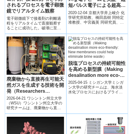
されるプロセスを電子顕微
短パルス電子による超高速
鏡でリアルタイム観察
な電磁場観察～
2020-12-04 京都大学井上峻介 化
学研究所助教、橋田昌樹 同特定
電子顕微鏡下で接着剤の剥離過
准教授、中宮義英 同研究員、阪
程をリアルタイムで直接観察す
部周二 名誉教授の研究グループ
ることに成功した。破壊に至る
は、高強度短パルスレーザー
までに接着剤の極微小な変形が
で...
複雑に進行する現象が明らかに
なった。
脱塩プロセスの持続可能性
を高める新型膜（Making
desalination more eco-
廃棄物から直接再生可能天
friendly: New membranes
2025-04-15 ミシガン大学ミシガ
然ガスを生成する技術を開
could help eliminate
ン大学の研究チームは、海水淡
発（Researchers
水化プロセスにおけるブライン
brine waste）
develop method to make
廃棄物の削減を目指し、高電荷
2026-04-21 ワシントン州立大学
密度膜を用いた新しい電気透析
renewable natural gas
（WSU）ワシントン州立大学の
技術を開...
研究チームは、廃棄物から直接
directly from waste）
再生可能天然ガス（RNG）を生
成する新手法を開発した。従来
は複...