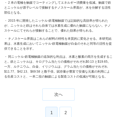
・ 2 本の電極を触媒でコーティングしてエネルギー消費量を低減。触媒で鉄
とニッケルが原子レベルで接触するナノスケール界面が、水を分解する活性
部位となる。
・ 2015 年に開発したニッケル-鉄電極触媒では記録的な高効率が得られた
が、ニッケルと鉄はそれら自体では水素生成に優れた触媒にならない。ナノ
スケールにてそれらが接触することで、優れた効果が得られる。
・ ナノスケール界面はこれらの材料の特性を本質的に変化させる。本研究結
果は、水素生成においてニッケル-鉄電極触媒が白金のそれと同等の活性を提
供できることを示す。
・ 同ニッケル-鉄電極触媒の追加的な利点は、水素と酸素の両方を生成するこ
と。鉄とニッケルは、キログラム当たりの価格がそれぞれ$0.13 と$19.65。
一方、ルテニウム、白金、イリジウムは、グラム当たりの価格がそれぞれ
$11.77、$42.13、$69.58 と数千倍。賦存量が豊富で安価な元素の利用によ
る生産コストと、一本二役の触媒による製造コストの低減が可能となる。
次へ
1
2