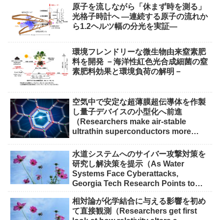
原子を流しながら「休まず時を測る」
光格子時計へ ―連続する原子の流れか
ら1.2ヘルツ幅の分光を実証―
環境フレンドリーな微生物由来窒素肥
料を開発 －海洋性紅色光合成細菌の窒
素肥料効果と環境負荷の解明－
空気中で安定な超薄膜超伝導体を作製
し量子デバイスの小型化へ前進
（Researchers make air-stable
ultrathin superconductors more
scalable for quantum devices）
水道システムへのサイバー攻撃対策を
研究し解決策を提示（As Water
Systems Face Cyberattacks,
Georgia Tech Research Points to
Solutions）
相対論が化学結合に与える影響を初め
て直接観測（Researchers get first