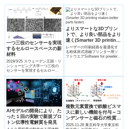
よりスマートな3Dプリン
トで、より良い部品をより
速く(Smarter 3D printing
一つ三役のセンサーを実現
makes better parts faster)
レーザーの印刷経路を最適化す
するセルロースベースの新
る粉体床式溶融プリンター用ソ
材料
フトウエアSoftware for powder
bed fusion printers optimiz...
2019/3/25 スウェーデン王国・リ
ンショーピング大学一つ三役の
センサーを実現するセルロース
ベースの新材料 (New cellulose-
based mat...
複数元素置換で鉄酸ビスマ
AIモデルの開発により、た
スに新しい機能を付与～コ
った１回の実験で新規プロ
ンデンサーと磁石の性質に
トン伝導性電解質を発見
加え、室温での負熱膨張を
2025-11-28 東京科学大学東京科