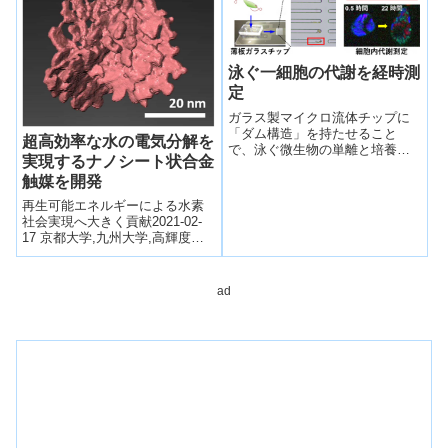
泳ぐ一細胞の代謝を経時測
定
ガラス製マイクロ流体チップに
「ダム構造」を持たせること
超高効率な水の電気分解を
で、泳ぐ微生物の単離と培養を
実現するナノシート状合金
マイクロ流路中で行い、複数の
触媒を開発
細胞の代謝物を一細胞ごとに経
時測定することに成功した。
再生可能エネルギーによる水素
社会実現へ大きく貢献2021-02-
17 京都大学,九州大学,高輝度光
科学研究センター,科学技術振興
機構京都大学 大学院理学研究
科 ...
ad