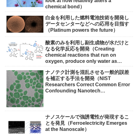
look at how relativity alters a
chemical bond）
白金を利用した燃料電池技術を開発し
データセンターなどへの応用を目指す
（Platinum powers the future）
酸素のみを利用し副生成物が水だけと
なる化学反応を開発（Creating
chemical reactions that run on
oxygen, produce only water as
waste）
ナノテク計測を混乱させる一般的誤差
を補正する手法を開発（NIST
Researchers Correct Common Error
Confounding Nanotech
Measurements）
ナノスケールで強誘電性が発現するこ
とを発見（Ferroelectricity Emerges
at the Nanoscale）