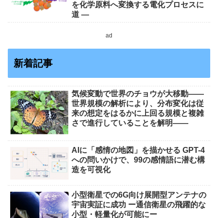
を化学原料へ変換する電化プロセスに
道 ―
ad
新着記事
気候変動で世界のチョウが大移動――
世界規模の解析により、分布変化は従
来の想定をはるかに上回る規模と複雑
さで進行していることを解明――
AIに「感情の地図」を描かせる GPT-4
への問いかけで、99の感情語に潜む構
造を可視化
小型衛星での6G向け展開型アンテナの
宇宙実証に成功 ー通信衛星の飛躍的な
小型・軽量化が可能にー