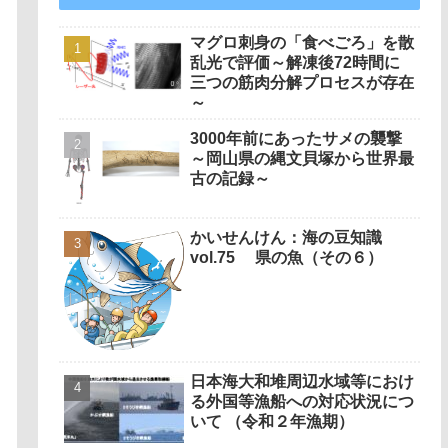
マグロ刺身の「食べごろ」を散
乱光で評価～解凍後72時間に
三つの筋肉分解プロセスが存在
～
3000年前にあったサメの襲撃
～岡山県の縄文貝塚から世界最
古の記録～
かいせんけん：海の豆知識
vol.75 県の魚（その６）
日本海大和堆周辺水域等におけ
る外国等漁船への対応状況につ
いて （令和２年漁期）