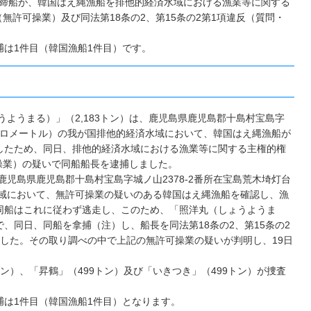
業取締船が、韓国はえ縄漁船を排他的経済水域における漁業等に関する
無許可操業）及び同法第18条の2、第15条の2第1項違反（質問・
は1件目（韓国漁船1件目）です。
うようまる）」（2,183トン）は、鹿児島県鹿児島郡十島村宝島字
294キロメートル）の我が国排他的経済水域において、韓国はえ縄漁船が
したため、同日、排他的経済水域における漁業等に関する主権的権
可操業）の疑いで同船船長を逮捕しました。
鹿児島県鹿児島郡十島村宝島字城ノ山2378-2番所在宝島荒木埼灯台
済水域において、無許可操業の疑いのある韓国はえ縄漁船を確認し、漁
同船はこれに従わず逃走し、このため、「照洋丸（しょうようま
、同日、同船を拿捕（注）し、船長を同法第18条の2、第15条の2
した。その取り調べの中で上記の無許可操業の疑いが判明し、19日
ン）、「昇鶴」（499トン）及び「いきつき」（499トン）が捜査
は1件目（韓国漁船1件目）となります。