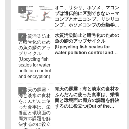
オニ、リシリ、ホソメ、マコン
ブは遺伝的に区別できない～マ
コンブとオニコンブ、リシリコ
ンブ、ホソメコンブの分類学的
な統合を提案～
水質汚染防止と暗号化のための
魚の鱗のアップサイクル
(Upcycling fish scales for
water pollution control and
encryption)
青天の霹靂：海と淡水の食材を
ふんだんに使った食事は、栄養
面と環境面の両方の課題を解決
するのに役立つ(Out of the
Blue：Diets rich in food from
the ocean and freshwater
sources can help address