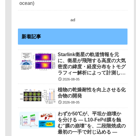
ad
新着記事
Starlink衛星の軌道情報を元
に、衛星が飛翔する高度の大気
密度の緯度・経度分布をトモグ
ラフィー解析によって計測しま
した（世界初の成果）
2026-08-05
植物の乾燥耐性を向上させる化
合物の開発
2026-08-05
わずか50℃が、平坦か崩壊か
を分ける ― L10-FePd膜を蝕
む”膜の崩壊”を、二段階焼成の
最初の一手で封じ込める ―