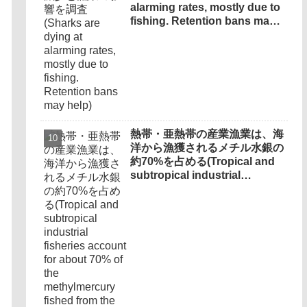
alarming rates, mostly due to
fishing. Retention bans may
help)
熱帯・亜熱帯の産業漁業は、海
洋から漁獲されるメチル水銀の
約70%を占める(Tropical and
subtropical industrial
fisheries account for about
70% of the methylmercury
fished from the ocean)