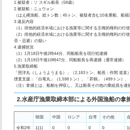
1.被疑者：ソ スギル船長（58歳）
2.被疑船：ニュウォン
（はえ縄漁船、総トン数：45トン、被疑者含む10名乗船、船
3.違反内容
（1）排他的経済水域における漁業等に関する主権的権利の行使
（2）排他的経済水域における漁業等に関する主権的権利の行使等
否・忌避）の疑い
4.逮捕状況
（1）1月18日午後2時44分、同船船長を現行犯逮捕
（2）1月19日午後10時47分、同船船長を再逮捕（通常逮捕）
5.漁業取締船
「照洋丸（しょうようまる）」（2,183トン、船長：作間 道直
捜査支援：「白竜丸」（1,598トン）、「昇鶴」（499トン）、
（注）拿捕とは、船舶を押収し、又は船長その他の乗組員を逮
2.水産庁漁業取締本部による外国漁船の拿
韓国
中国
ロシア
台湾
その他
令和2年
1(1)
0
0
0
0
1