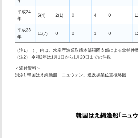
年
平成24
5(4)
2(1)
0
4
0
1
年
平成23
11(7)
0
0
1
0
1
年
（注1）（ ）内は、水産庁漁業取締本部福岡支部による拿捕件
（注2） 令和2年は1月1日から1月20日までの件数
＜添付資料＞
別添1 韓国はえ縄漁船「ニュウォン」違反操業位置概略図