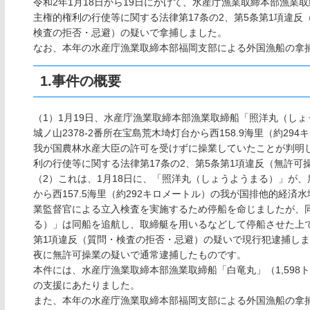
令和2年1月18日から19日にかけて、水産庁漁業取締本部漁
主権的権利の行使等に関する法律第17条の2、第5条第1項違反（
検査の拒否・忌避）の疑いで拿捕しました。
なお、本年の水産庁漁業取締本部福岡支部による外国漁船の拿捕
1.事件の概要
（1）1月19日、水産庁漁業取締本部漁業取締船「照洋丸（しょ
城ノ山2378-2番所在宝島荒木埼灯台から西158.9海里（約
我が国農林水産大臣の許可を受けずに操業していたことが判明
利の行使等に関する法律第17条の2、第5条第1項違反（無許
（2）これは、1月18日に、「照洋丸（しょうようまる）」が、
から西157.5海里（約292キロメートル）の我が国排他的経
業監督官による立入検査を実施するため停船を命じましたが、
る）」は同船を追航し、取締艇を用いるなどして停船させた上で
第1項違反（質問・検査の拒否・忌避）の疑いで現行犯逮捕しま
夜に無許可操業の疑いで通常逮捕したものです。
本件には、水産庁漁業取締本部漁業取締船「白竜丸」（1,598ト
の支援にあたりました。
また、本年の水産庁漁業取締本部福岡支部による外国漁船の拿捕