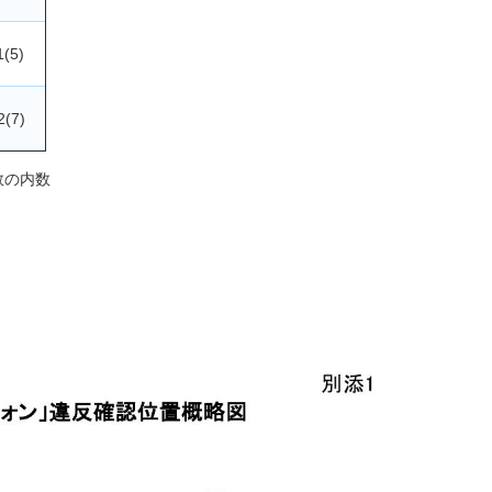
1(5)
2(7)
数の内数