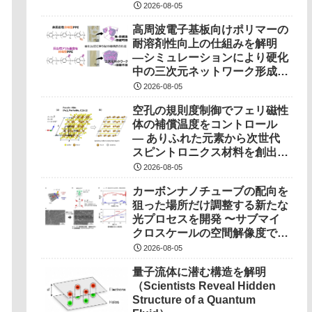
2026-08-05
高周波電子基板向けポリマーの
耐溶剤性向上の仕組みを解明
―シミュレーションにより硬化
中の三次元ネットワーク形成過
程を可視化―
2026-08-05
空孔の規則度制御でフェリ磁性
体の補償温度をコントロール
― ありふれた元素から次世代
スピントロニクス材料を創出！
―
2026-08-05
カーボンナノチューブの配向を
狙った場所だけ調整する新たな
光プロセスを開発 〜サブマイ
クロスケールの空間解像度で局
所制御、次世代半導体デバイス
2026-08-05
実現に期待〜
量子流体に潜む構造を解明
（Scientists Reveal Hidden
Structure of a Quantum