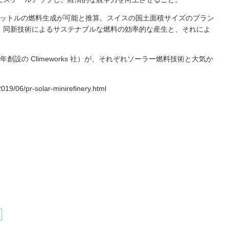
00 リットルの燃料生成が可能と推算。スイスの国土面積サイズのプラン
。同新技術によるサステナブルな燃料の効率的な産生と、それによ
010 年創設の Climeworks 社）が、それぞれソーラー燃料技術と大気か
19/06/pr-solar-minirefinery.html