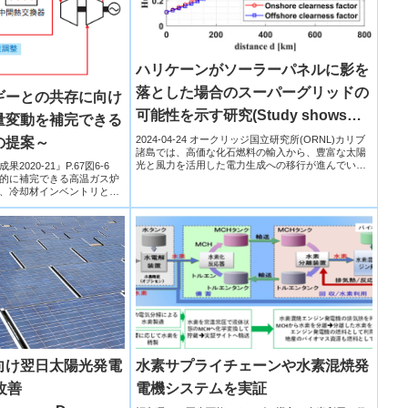
ハリケーンがソーラーパネルに影を
落とした場合のスーパーグリッドの
ギーとの共存に向け
可能性を示す研究(Study shows
量変動を補完できる
potential of super grids when
2024-04-24 オークリッジ国立研究所(ORNL)カリブ
の提案～
諸島では、高価な化石燃料の輸入から、豊富な太陽
hurricanes overshadow solar
光と風力を活用した電力生成への移行が進んでいま
020-21』P.67図6-6
す。し...
的に補完できる高温ガス炉
panels)
、冷却材インベントリとバ
水素サプライチェーンや水素混焼発
向け翌日太陽光発電
電機システムを実証
改善