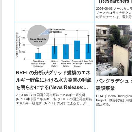
（Researchers I
Ahead Solar For
2026-08-03 ノースカ
ノースカロライナ州立大学（NC 
Energy Sector 
の研究チームは、電力分野
NRELの分析がグリッド規模のエネ
ルギー貯蔵における水力発電の利点
バングラデシュ
を明らかにする(News Release:
建設事業
NREL Analysis Reveals Benefits
2023-08-17 米国国立再生可能エネルギー研究所
ODA（Dhaka Underground
(NREL)◆米国エネルギー省（DOE）の国立再生可能
Project）既存変電所
of Hydropower for Grid-Scale
エネルギー研究所（NREL）の分析によると、クロ
建設する。
ーズ...
Energy Storage)