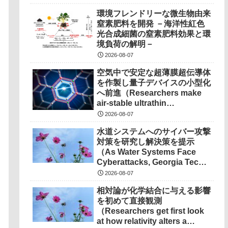
環境フレンドリーな微生物由来
窒素肥料を開発 －海洋性紅色
光合成細菌の窒素肥料効果と環
境負荷の解明－
2026-08-07
空気中で安定な超薄膜超伝導体
を作製し量子デバイスの小型化
へ前進（Researchers make
air-stable ultrathin
superconductors more
2026-08-07
scalable for quantum
水道システムへのサイバー攻撃
devices）
対策を研究し解決策を提示
（As Water Systems Face
Cyberattacks, Georgia Tech
Research Points to
2026-08-07
Solutions）
相対論が化学結合に与える影響
を初めて直接観測
（Researchers get first look
at how relativity alters a