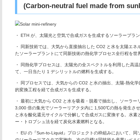
(Carbon-neutral fuel made from sunli
・ ETH が、太陽光と空気で合成ガスを生成するソーラープラ
・ 同新技術では、大気から直接抽出した CO2 と水を太陽エ
たソーラープラントにて同新技術の熱化学プロセス全行程を世
・ 同熱化学プロセスは、太陽光の全スペクトルを利用した高
て、一日当たり 1 デシリットルの燃料を生成する。
・ 同プロセスでは、大気からの CO2 と水の抽出、太陽-熱化学
的変換工程を経て合成ガスを生成する。
・ 最初に大気から CO2 と水を吸着・脱着で抽出し、ソーラ
3,000 倍の集光でソーラーリアクタ内に 1,500℃の熱を発
と水を酸化還元サイクルで分解して合成ガスに変換する。水素と
ー・トロプシュ法を経て炭化水素燃料となる。
・ EU の『Sun-to-Liquid』プロジェクトの枠組みにお
のソーラーリアクタで実施中。次の目標は同技術を産業レベル