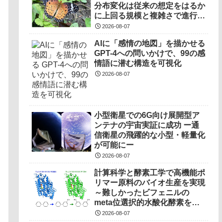
分布変化は従来の想定をはるか
に上回る規模と複雑さで進行し
ていることを解明――
2026-08-07
AIに「感情の地図」を描かせる
GPT-4への問いかけで、99の感
情語に潜む構造を可視化
2026-08-07
小型衛星での6G向け展開型ア
ンテナの宇宙実証に成功 ー通
信衛星の飛躍的な小型・軽量化
が可能にー
2026-08-07
計算科学と酵素工学で高機能ポ
リマー原料のバイオ生産を実現
～難しかったビフェニルの
meta位選択的水酸化酵素を開
発～
2026-08-07