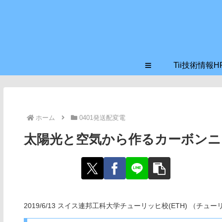
≡
Tii技術情報H
ホーム
0401発送配変電
太陽光と空気から作るカーボンニ
2019/6/13 スイス連邦工科大学チューリッヒ校(ETH) （チュ