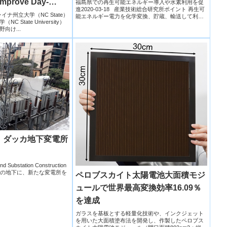
mprove Day-
福島県での再生可能エネルギー導入や水素利用を促
進2020-03-18 産業技術総合研究所ポイント 再生可
ecasting for
ロライナ州立大学（NC State）
能エネルギー電力を化学変換、貯蔵、輸送して利用
State University）
する水...
by Up To 13%）
向け...
：ダッカ地下変電所
 Substation Construction
用地の地下に、新たな変電所を
ペロブスカイト太陽電池大面積モジ
ュールで世界最高変換効率16.09％
を達成
ガラスを基板とする軽量化技術や、インクジェット
を用いた大面積塗布法を開発し、作製したペロブス