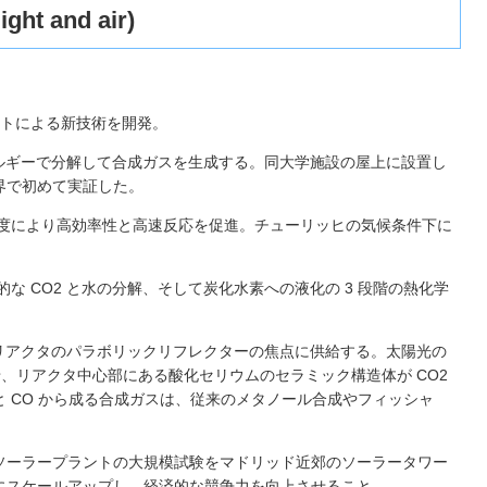
ght and air)
ントによる新技術を開発。
ネルギーで分解して合成ガスを生成する。同大学施設の屋上に設置し
界で初めて実証した。
温度により高効率性と高速反応を促進。チューリッヒの気候条件下に
的な CO2 と水の分解、そして炭化水素への液化の 3 段階の熱化学
ーリアクタのパラボリックリフレクターの焦点に供給する。太陽光の
生させ、リアクタ中心部にある酸化セリウムのセラミック構造体が CO2
 CO から成る合成ガスは、従来のメタノール合成やフィッシャ
いて、同ソーラープラントの大規模試験をマドリッド近郊のソーラータワー
にスケールアップし、経済的な競争力を向上させること。