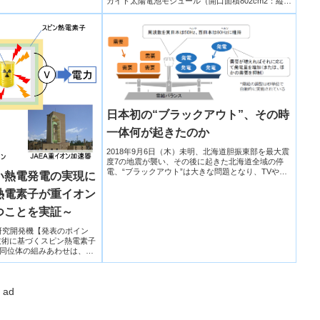
カイト太陽電池モジュール（開口面積802cm2：縦
30cm×横30cm×厚さ2mm）で世界最高のエネルギー
変換効率16.09％を達成した。
日本初の“ブラックアウト”、その時
一体何が起きたのか
2018年9月6日（木）未明、北海道胆振東部を最大震
度7の地震が襲い、その後に起きた北海道全域の停
電、“ブラックアウト”は大きな問題となり、TVや新
い熱電発電の実現に
聞などでも広く報じられた。その原因究明と、再発
防止に向けた取り組みの現状。
熱電素子が重イオン
つことを実証～
原子力研究開発機【発表のポイン
技術に基づくスピン熱電素子
同位体の組みあわせは、宇
ad