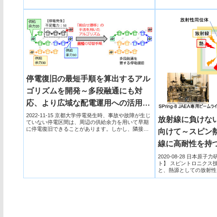
停電復旧の最短手順を算出するアル
ゴリズムを開発～多段融通にも対
応、より広域な配電運用への活用に
期待～
2022-11-15 京都大学停電発生時、事故や故障が生じ
放射線に負けな
ていない停電区間は、周辺の供給余力を用いて早期
に停電復旧できることがあります。しかし、隣接す
向けて～スピン
る供給源の...
線に高耐性を持
2020-08-28 日本
ト】 スピントロニクス
と、熱源としての放射性
宙探査機用...