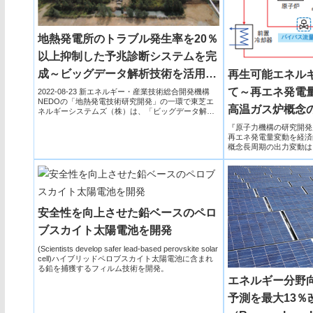
地熱発電所のトラブル発生率を20％
以上抑制した予兆診断システムを完
成～ビッグデータ解析技術を活用し
再生可能エネル
たシステムで実用化に成功～
て～再エネ発電
2022-08-23 新エネルギー・産業技術総合開発機構
NEDOの「地熱発電技術研究開発」の一環で東芝エ
高温ガス炉概念
ネルギーシステムズ（株）は、「ビッグデータ解析
技術を活用...
『原子力機構の研究開発成果2
再エネ発電量変動を経済
概念長周期の出力変動は
イパス流...
安全性を向上させた鉛ベースのペロ
ブスカイト太陽電池を開発
(Scientists develop safer lead-based perovskite solar
cell)ハイブリッドペロブスカイト太陽電池に含まれ
る鉛を捕獲するフィルム技術を開発。
エネルギー分野
予測を最大13％