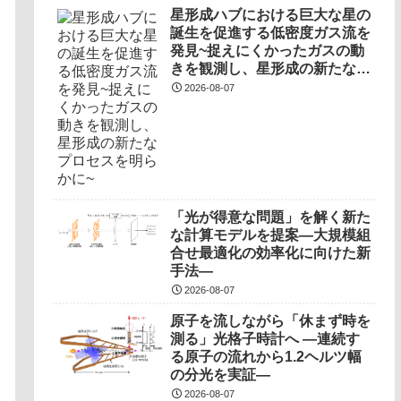
星形成ハブにおける巨大な星の
誕生を促進する低密度ガス流を
発見~捉えにくかったガスの動
きを観測し、星形成の新たなプ
ロセスを明らかに~
2026-08-07
「光が得意な問題」を解く新た
な計算モデルを提案―大規模組
合せ最適化の効率化に向けた新
手法―
2026-08-07
原子を流しながら「休まず時を
測る」光格子時計へ ―連続す
る原子の流れから1.2ヘルツ幅
の分光を実証―
2026-08-07