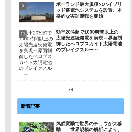
ポーランド最大規模のハイブリ
ッド蓄電池システムを設置、本
格的な実証運転を開始
効率20%超で1000時間以上の
太陽光連続発電を実現～界面制
御したペロブスカイト太陽電池
のブレイクスルー～
ad
新着記事
気候変動で世界のチョウが大移
動――世界規模の解析により、