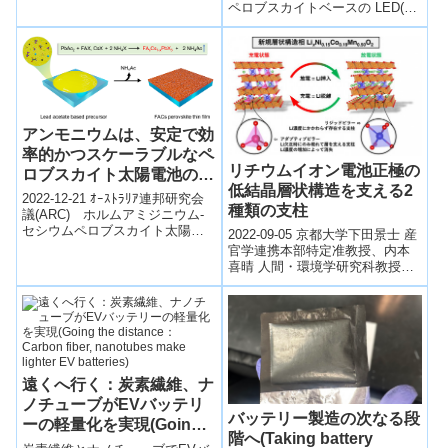
の安全性・持続可能性向上に関
ペロブスカイトベースの LED(ペ
Ready for Widespread
する...
ロブスカイト LED: PeLED)をイ
Use）
ンクジェットプリンターで作製
する新技術を開発。ポリマーバ
インダ製の有機ポリマーマトリ
クスに無機ペロブスカイト結晶
を埋め込み、フレキシブルでス
トレッチャブルなペロブスカイ
アンモニウムは、安定で効
ト材料を作製。デバイスの性能
と保護を調和させる最適な材料
率的かつスケーラブルなペ
と最適な薄さを特定し、フレキ
リチウムイオン電池正極の
ロブスカイト太陽電池の秘
シブルな PeLED を初めてプリン
低結晶層状構造を支える2
密成分である(Ammonium
2022-12-21 ｵｰｽﾄﾗﾘｱ連邦研究会
ト作製した。
種類の支柱
is the secret ingredient in
議(ARC) ホルムアミジニウム-
セシウムペロブスカイト太陽電
stable, efficient &
2022-09-05 京都大学下田景士 産
池の製造において、酢酸鉛を前
官学連携本部特定准教授、内本
scalable perovskite solar
駆体として初めて有効に利...
喜晴 人間・環境学研究科教授、
cells)
廣井慧 高輝度光科学研究センタ
ー博士研究員、尾原幸治 同主
幹...
遠くへ行く：炭素繊維、ナ
ノチューブがEVバッテリ
バッテリー製造の次なる段
ーの軽量化を実現(Going
階へ(Taking battery
the distance：Carbon