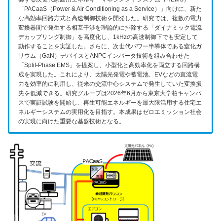
「PACaaS（Power & Air Conditioning as a Service）」向けに、新た
な高効率回路方式と高速制御技術を開発した。研究では、複数の電力
変換器間で発生する相互干渉を理論的に排除する「ダイナミック電流
デカップリング制御」を高度化し、1kHzの高速制御下でも安定して
動作することを実証した。さらに、次世代パワー半導体である窒化ガ
リウム（GaN）デバイスとANPCインバータ技術を組み合わせた
「Split-Phase EMS」を提案し、小型化と高効率化を両立する回路構
成を実現した。これにより、太陽光発電や蓄電池、EVなどの直流電
力を効率的に利用し、従来の交流中心システムで発生していた変換損
失を低減できる。研究グループは2026年6月から東京大学柏キャンパ
スで実証試験を開始し、再生可能エネルギーを最大限活用する住宅エ
ネルギーシステムの実用化を目指す。本成果はゼロエミッション社会
の実現に向けた重要な基盤技術となる。