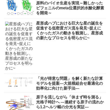
原料のバイオ生産を実現～難しかった
ビフェニルのmeta位選択的水酸化酵素
を開発～
星形成ハブにおける巨大な星の誕生を
促進する低密度ガス流を発見~捉えに
くかったガスの動きを観測し、星形成
の新たなプロセスを明らかに~
「光が得意な問題」を解く新たな計算
モデルを提案―大規模組合せ最適化の
効率化に向けた新手法―
原子を流しながら「休まず時を測る」
光格子時計へ ―連続する原子の流れか
ら1.2ヘルツ幅の分光を実証―