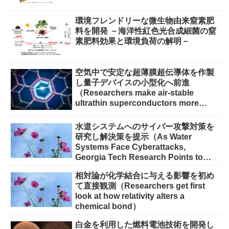
環境フレンドリーな微生物由来窒素肥
料を開発 －海洋性紅色光合成細菌の窒
素肥料効果と環境負荷の解明－
空気中で安定な超薄膜超伝導体を作製
し量子デバイスの小型化へ前進
（Researchers make air-stable
ultrathin superconductors more
scalable for quantum devices）
水道システムへのサイバー攻撃対策を
研究し解決策を提示（As Water
Systems Face Cyberattacks,
Georgia Tech Research Points to
Solutions）
相対論が化学結合に与える影響を初め
て直接観測（Researchers get first
look at how relativity alters a
chemical bond）
白金を利用した燃料電池技術を開発し