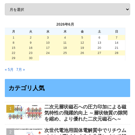
2026年6月
月
火
水
木
金
土
日
1
2
3
4
5
6
7
8
9
10
11
12
13
14
15
16
17
18
19
20
21
22
23
24
25
26
27
28
29
30
« 5月
7月 »
カテゴリ人気
二次元層状磁石への圧力印加による磁
気特性の飛躍的向上 ～層状物質の隙間
を縮め、より優れた二次元磁石へ～
次世代電池用固体電解質中でリチウム