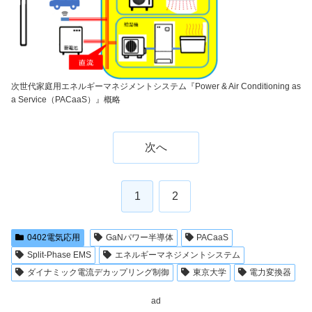
次世代家庭用エネルギーマネジメントシステム『Power & Air Conditioning as
a Service（PACaaS）』概略
次へ
1
2
0402電気応用
GaNパワー半導体
PACaaS
Split-Phase EMS
エネルギーマネジメントシステム
ダイナミック電流デカップリング制御
東京大学
電力変換器
ad