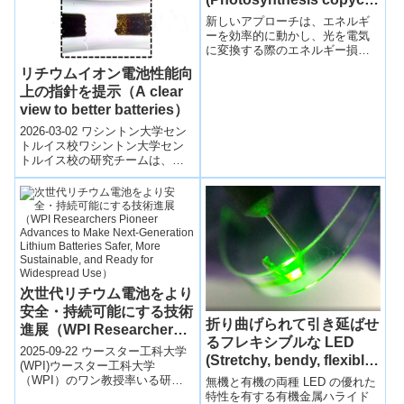
may improve solar cells)
新しいアプローチは、エネルギ
ーを効率的に動かし、光を電気
に変換する際のエネルギー損失
を減らす可能性があるThe new
リチウムイオン電池性能向
approach moves energ...
上の指針を提示（A clear
view to better batteries）
2026-03-02 ワシントン大学セン
トルイス校ワシントン大学セン
トルイス校の研究チームは、電
池内部の化学反応をより正確に
観察するための新しい分析手法
を開発し...
次世代リチウム電池をより
安全・持続可能にする技術
折り曲げられて引き延ばせ
進展（WPI Researchers
るフレキシブルな LED
Pioneer Advances to
2025-09-22 ウースター工科大学
(Stretchy, bendy, flexible
Make Next-Generation
(WPI)ウースター工科大学
LEDs)
（WPI）のワン教授率いる研究
無機と有機の両種 LED の優れた
Lithium Batteries Safer,
チームは、次世代リチウム電池
特性を有する有機金属ハライド
More Sustainable, and