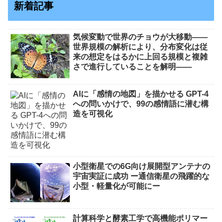
新着記事
気候変動で世界のチョウが大移動――
世界規模の解析により、分布変化は従
来の想定をはるかに上回る規模と複雑
さで進行していることを解明――
AIに「感情の地図」を描かせる GPT-4
への問いかけで、99の感情語に潜む構
造を可視化
小型衛星での6G向け展開型アンテナの
宇宙実証に成功 ー通信衛星の飛躍的な
小型・軽量化が可能にー
計算科学と酵素工学で高機能ポリマー