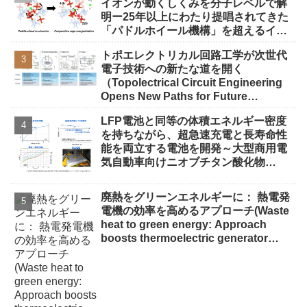
イオンが動くしくみを分子レベルで解
明ー25年以上にわたり提唱されてきた
「パドルホイール機構」を超えるイオ
ン伝導機構を解明ー
トポエレクトリカル回路工学が次世代
電子技術への新たな道を開く
（Topolectrical Circuit Engineering
Opens New Paths for Future
Electronics）
LFP電池と同等の体積エネルギー密度
を持ちながら、超急速充電と長寿命性
能を両立する電池を開発～大型商用電
気自動車向けニオブチタン酸化物
（NTO）負極電池、LFP電池の約10倍
以上の充放電回数を実現～
廃熱をグリーンエネルギーに： 熱電発
電機の効率を高めるアプローチ(Waste
heat to green energy: Approach
boosts thermoelectric generator
efficiency)