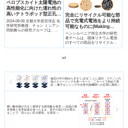
ペロブスカイト太陽電池の
高性能化に向けた濡れ性の
高いテトラポッド型正孔回
完全にリサイクル可能な部
収単分子膜材料PATTIの開
品で充電式電池をより持続
2024-08-09 京都大学若宮淳志 化
発
学研究所教授、チョン ミンアン
可能なものに(Making
同助教らの研究グループは、山
rechargeable batteries
ペンシルベニア州立大学の研究
田琢允 同特定助教、金光義彦 同
more sustainable with
者チームは、固体リチウム電池
特任教授、飯久保智 九州大...
のすべての部品をリサイクル可
fully recyclable
能にする設計を開発しました。
components)
従来のリサイクル方法では、カ
ソードの金属回収に焦...
ad
磁石の中の熱ゆらぎを“しぼる”ことに成功：マグノンの
熱スクイージングを単一モード・二モードで初めて実
証 ―量子センシングや次世代熱機関への応用に期待―
硬い酸化物が大きく膨張する新現象を発見 — 結晶の基
本骨格と化学組成を保ったまま、原子の並び方が変わ
ることで「戻らない巨大膨張」を実現 —