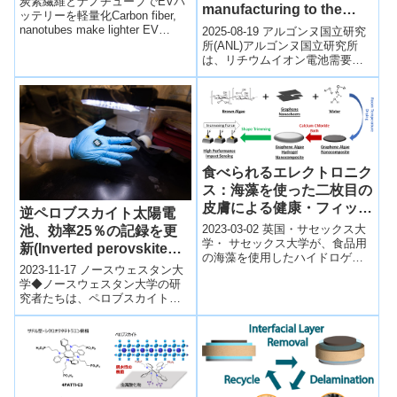
炭素繊維とナノチューブでEVバ
manufacturing to the
fiber, nanotubes make
ッテリーを軽量化Carbon fiber,
next level)
nanotubes make lighter EV
2025-08-19 アルゴンヌ国立研究
lighter EV batteries)
batteries2024-01-...
所(ANL)アルゴンヌ国立研究所
は、リチウムイオン電池需要の
急増に応えるため、電極製造技
術の最新動向を網羅的にレビュ
ーし...
食べられるエレクトロニク
ス：海藻を使った二枚目の
皮膚による健康・フィット
逆ペロブスカイト太陽電
ネスセンサー技術変革の
2023-03-02 英国・サセックス大
池、効率25％の記録を更
可能性 (Edible
学・ サセックス大学が、食品用
新(Inverted perovskite
の海藻を使用したハイドロゲル
electronics: how a
solar cell breaks 25%
2023-11-17 ノースウェスタン大
材料による、完全に生分解性の
seaweed second skin
efficiency record)
学◆ノースウェスタン大学の研
ウェアラブルヘルスセンサーを
could transform health
究者たちは、ペロブスカイト太
開発。...
陽電池の新しい開発により、こ
and fitness sensor tech)
の新興技術の効率が新記録を達
成する手...