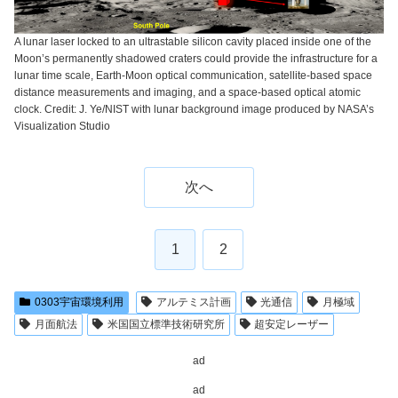
A lunar laser locked to an ultrastable silicon cavity placed inside one of the
Moon’s permanently shadowed craters could provide the infrastructure for a
lunar time scale, Earth-Moon optical communication, satellite-based space
distance measurements and imaging, and a space-based optical atomic
clock. Credit: J. Ye/NIST with lunar background image produced by NASA’s
Visualization Studio
次へ
1
2
0303宇宙環境利用
アルテミス計画
光通信
月極域
月面航法
米国国立標準技術研究所
超安定レーザー
ad
ad