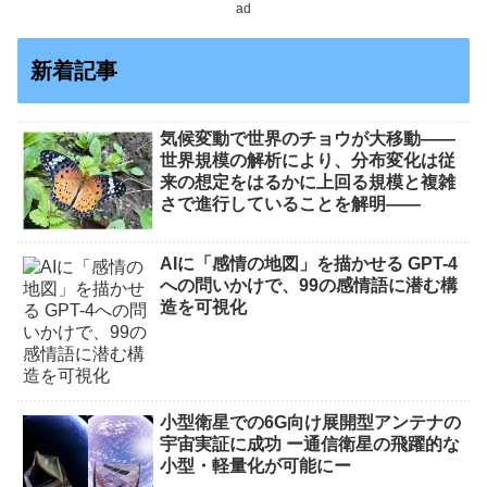
ad
新着記事
気候変動で世界のチョウが大移動――
世界規模の解析により、分布変化は従
来の想定をはるかに上回る規模と複雑
さで進行していることを解明――
AIに「感情の地図」を描かせる GPT-4
への問いかけで、99の感情語に潜む構
造を可視化
小型衛星での6G向け展開型アンテナの
宇宙実証に成功 ー通信衛星の飛躍的な
小型・軽量化が可能にー