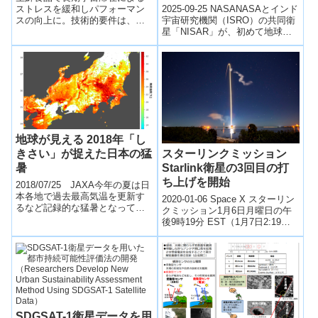
Satellite Sends First
2025-09-25 NASANASAとインド
ストレスを緩和しパフォーマン
Radar Images of Earth’s
宇宙研究機関（ISRO）の共同衛
スの向上に。技術的要件は、生
星「NISAR」が、初めて地球表
食可能、4週間以上保存可、一般
Surface）
面のレーダー画像を送信した。
生菌数10,000CFU/g以下、非種子
NISARは地球観測専...
食、著しい果汁飛散無い、非ア
レルギー対象食品、食品残渣
少、規定スペース搭載可能、
等。
地球が見える 2018年「し
きさい」が捉えた日本の猛
スターリンクミッション
暑
Starlink衛星の3回目の打
ち上げを開始
2018/07/25 JAXA今年の夏は日
本各地で過去最高気温を更新す
2020-01-06 Space X スターリン
るなど記録的な猛暑となってい
クミッション1月6日月曜日の午
ます。2017年12月に打ち上げら
後9時19分 EST（1月7日2:19
れた気候変動観測衛星「しき
UTC）は、フロリダ州ケープカ
さ...
ナベラル空軍...
SDGSAT-1衛星データを用