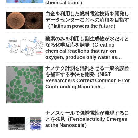
chemical bond）
白金を利用した燃料電池技術を開発し
データセンターなどへの応用を目指す
（Platinum powers the future）
酸素のみを利用し副生成物が水だけと
なる化学反応を開発（Creating
chemical reactions that run on
oxygen, produce only water as
waste）
ナノテク計測を混乱させる一般的誤差
を補正する手法を開発（NIST
Researchers Correct Common Error
Confounding Nanotech
Measurements）
ナノスケールで強誘電性が発現するこ
とを発見（Ferroelectricity Emerges
at the Nanoscale）