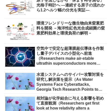
原子を流しながら「休まず時を測る」
光格子時計へ ―連続する原子の流れか
ら1.2ヘルツ幅の分光を実証―
環境フレンドリーな微生物由来窒素肥
料を開発 －海洋性紅色光合成細菌の窒
素肥料効果と環境負荷の解明－
空気中で安定な超薄膜超伝導体を作製
し量子デバイスの小型化へ前進
（Researchers make air-stable
ultrathin superconductors more
scalable for quantum devices）
水道システムへのサイバー攻撃対策を
研究し解決策を提示（As Water
Systems Face Cyberattacks,
Georgia Tech Research Points to
Solutions）
相対論が化学結合に与える影響を初め
て直接観測（Researchers get first
look at how relativity alters a