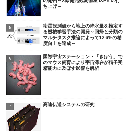
の開拓～X線偏光観測衛星 IXPE の打
ち上げ～
衛星観測値から地上の降水量を推定す
る機械学習手法の開発～回帰と分類の
マルチタスク推論によって12.6%の精
度向上を達成～
国際宇宙ステーション・「きぼう」で
のマウス飼育により宇宙滞在が精子受
精能力に及ぼす影響を解析
高速伝送システムの研究