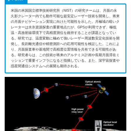
米国の米国国立標準技術研究所（NIST）の研究チームは、月面の永
久影クレーター内でも動作可能な超安定レーザー技術を開発し、将来
の月面ナビゲーション実現に向けた可能性を示した。月極域の暗いク
レーターは水氷資源探査の重要地点だが、GPSが利用できず、極低
温・高放射線環境下で高精度測位を維持することが課題となってい
る。研究では、温度変動に極めて強いレーザー周波数安定化技術を開
発し、長距離光通信や精密測距への応用可能性を検証した。これによ
り、月面探査車や基地間で高精度位置情報を共有できる可能性があ
る。研究者らは、この技術が将来のアルテミス計画や長期月面滞在ミ
ッションで重要インフラになると指摘している。また、深宇宙探査や
惑星間通信システムへの展開も期待される。