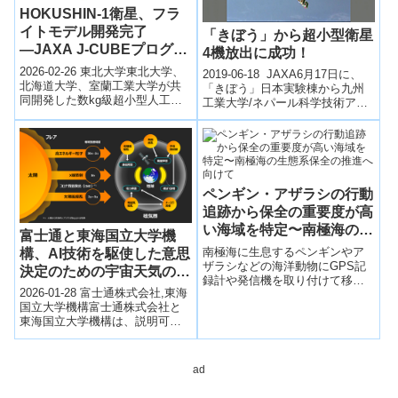
HOKUSHIN-1衛星、フラ
イトモデル開発完了
「きぼう」から超小型衛星
―JAXA J-CUBEプログラ
4機放出に成功！
ムの支援の下、2026年春
2026-02-26 東北大学東北大学、
2019-06-18 JAXA6月17日に、
以降に打ち上げ、宇宙実証
北海道大学、室蘭工業大学が共
「きぼう」日本実験棟から九州
同開発した数kg級超小型人工衛
へ―
工業大学/ネパール科学技術アカ
星「HOKUSHIN-1」は、フライ
デミー（NepaliSat-1）、九州工
トモデルの開発を完了し、打...
業大学/スリラン...
ペンギン・アザラシの行動
追跡から保全の重要度が高
い海域を特定〜南極海の生
富士通と東海国立大学機
態系保全の推進へ向けて
南極海に生息するペンギンやア
構、AI技術を駆使した意思
ザラシなどの海洋動物にGPS記
決定のための宇宙天気の予
録計や発信機を取り付けて移動
測を実現
2026-01-28 富士通株式会社,東海
を追跡調査した。南極大陸沿岸
国⽴⼤学機構富士通株式会社と
の大陸棚海域やインド洋南部・
東海国立大学機構は、説明可能
大西洋南部の亜南極海域などの
なAI技術を用いた宇宙天気予測
海域が、多くの海洋動物に共通
技術を共同開発し、太陽放射線
して利用され重要であることを
イベ...
明らかにした。
ad