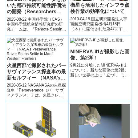
衛星を活用したインフラ点
いた都市持続可能性評価法
検作業の効率化について
の開発（Researchers
Develop New Urban
2019-04-18 国立研究開発法人宇
2025-08-22 中国科学院（CAS）
Sustainability
宙航空研究開発機構4月18日
中国科学院航空情報研究所の研
（木）に開催された第47回宇宙
究チームは、『Remote Sensing
Assessment Method
開発利用部会（文部科学省 科
of Environment』にて、
Using SDGSAT-1 Satellite
学技術・学術審議会）におきま
SDGSA...
Data）
して、...
MINERVA-II1が撮影した画
像、第2弾！
火星西部で撮影されたパー
9月21に分離したMINERVA-Ⅱ1
について、新たな画像の第2報。
サヴィアランス探査車の最
新しい世界の上に「立つ!」 ミネ
新セルフィー （NASA’s
ルバ２自身のアンテナとピンの
Perseverance Rover
影の撮影に成功。
2026-05-12 NASANASAの火星探
Snaps Selfie in Mars’
査車「Perseverance（パーサヴ
ィアランス）」は、火星クレー
Western Frontier）
ター西縁部の探査地点で新たな
セルフィー画像を撮...