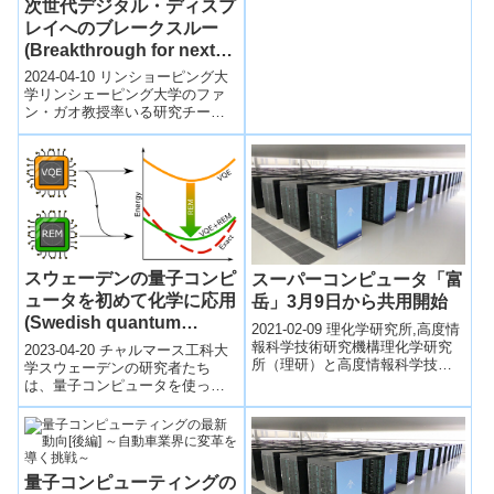
次世代デジタル・ディスプ
レイへのブレークスルー
(Breakthrough for next-
generation digital
2024-04-10 リンショーピング大
displays)
学リンシェーピング大学のファ
ン・ガオ教授率いる研究チーム
が、新しいタイプのデジタルデ
ィスプレイを開発しました。こ
のディス...
スウェーデンの量子コンピ
スーパーコンピュータ「富
ュータを初めて化学に応用
岳」3月9日から共用開始
(Swedish quantum
2021-02-09 理化学研究所,高度情
computer applied to
報科学技術研究機構理化学研究
2023-04-20 チャルマース工科大
所（理研）と高度情報科学技術
chemistry for the first
学スウェーデンの研究者たち
研究機構（RIST）は、2014年度
は、量子コンピュータを使って
time)
から開発・整備を進めてきた...
化学分野で初めての実際の計算
を行いました。量子力学の法則
を使って、...
量子コンピューティングの