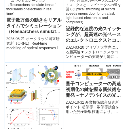
電子数万個の動きをリアル
タイムでシミュレーション
記録的な速度の光スイッチ
（Researchers simulate
ングが、超高速の光ベース
tens of thousands of
2025-05-21 オークリッジ国立研
のエレクトロニクスとコン
electrons in real time）
究所（ORNL）Real-time
ピュータへの道を開く
2023-03-20 アリゾナ大学光によ
modeling of optical responses in
(Optical switching at
る超高速エレクトロニクスやコ
nanostruc...
ンピューターの実現が可能にな
record speeds opens
る光スイッチングの達成に関し
door for ultrafast, light-
て、アリゾナ大学の物理学者が
based electronics and
国際チー...
computers)
量子コンピューターの高速
初期化の鍵を握る新技術を
開発～ナノデバイスの光子
吸収を利用して超伝導量子
2023-10-31 産業技術総合研究所
ビットの初期化を加速～
ポイント 超伝導・常伝導接合を
用いた光子吸収技術により、高
忠実度・高速な量子ビットの初
期化を実現 従来の同様な手法を
用い...