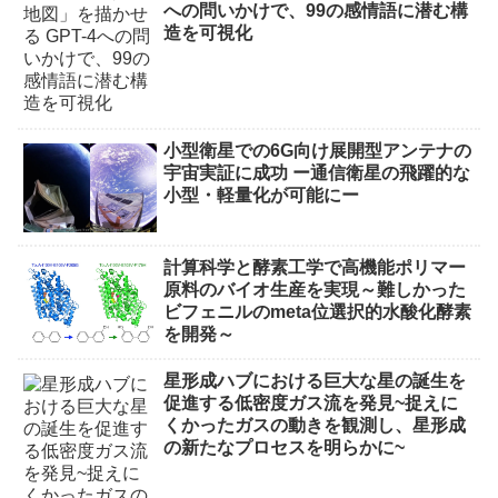
への問いかけで、99の感情語に潜む構
造を可視化
小型衛星での6G向け展開型アンテナの
宇宙実証に成功 ー通信衛星の飛躍的な
小型・軽量化が可能にー
計算科学と酵素工学で高機能ポリマー
原料のバイオ生産を実現～難しかった
ビフェニルのmeta位選択的水酸化酵素
を開発～
星形成ハブにおける巨大な星の誕生を
促進する低密度ガス流を発見~捉えに
くかったガスの動きを観測し、星形成
の新たなプロセスを明らかに~