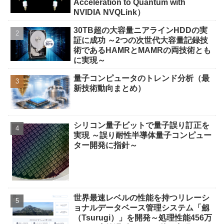
Acceleration to Quantum with
NVIDIA NVQLink）
30TB超の大容量ニアラインHDDの実
証に成功 ～2つの次世代大容量記録技
術であるHAMRとMAMRの両技術とも
に実現～
量子コンピュータのトレンド分析（最
新技術動向まとめ）
シリコン量子ビットで量子誤り訂正を
実現 ～誤り耐性半導体量子コンピュー
ター開発に指針～
世界最速レベルの性能を持つリレーシ
ョナルデータベース管理システム「劔
（Tsurugi）」を開発～処理性能456万