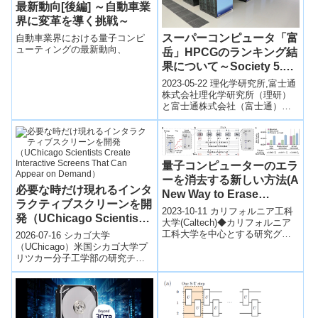
最新動向[後編] ～自動車業
界に変革を導く挑戦～
スーパーコンピュータ「富
自動車業界における量子コンピ
ューティングの最新動向、
岳」HPCGのランキング結
果について～Society 5.0
実現のためのHPCインフ
2023-05-22 理化学研究所,富士通
ラとして総合的に世界トッ
株式会社理化学研究所（理研）
と富士通株式会社（富士通）が
プ性能を実証～
共同で開発し、2021年3月より共
用を開始したスーパーコンピ
ュ...
量子コンピューターのエラ
ーを消去する新しい方法(A
必要な時だけ現れるインタ
New Way to Erase
ラクティブスクリーンを開
Quantum Computer
2023-10-11 カリフォルニア工科
発（UChicago Scientists
Errors)
大学(Caltech)◆カリフォルニア
Create Interactive
工科大学を中心とする研究グル
2026-07-16 シカゴ大学
ープが、量子イレーサーと呼ば
Screens That Can
（UChicago）米国シカゴ大学プ
れる新しい方法を開発し、量...
リツカー分子工学部の研究チー
Appear on Demand）
ムは、必要なときだけ空中に映
像を表示できる新しいオンデマ
ンド型イ...