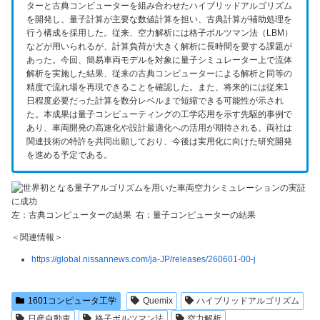
ターと古典コンピューターを組み合わせたハイブリッドアルゴリズム
を開発し、量子計算が主要な数値計算を担い、古典計算が補助処理を
行う構成を採用した。従来、空力解析には格子ボルツマン法（LBM）
などが用いられるが、計算負荷が大きく解析に長時間を要する課題が
あった。今回、簡易車両モデルを対象に量子シミュレーター上で流体
解析を実施した結果、従来の古典コンピューターによる解析と同等の
精度で流れ場を再現できることを確認した。また、将来的には従来1
日程度必要だった計算を数分レベルまで短縮できる可能性が示され
た。本成果は量子コンピューティングの工学応用を示す先駆的事例で
あり、車両開発の高速化や設計最適化への活用が期待される。両社は
関連技術の特許を共同出願しており、今後は実用化に向けた研究開発
を進める予定である。
左：古典コンピューターの結果 右：量子コンピューターの結果
＜関連情報＞
https://global.nissannews.com/ja-JP/releases/260601-00-j
1601コンピュータ工学
Quemix
ハイブリッドアルゴリズム
日産自動車
格子ボルツマン法
空力解析