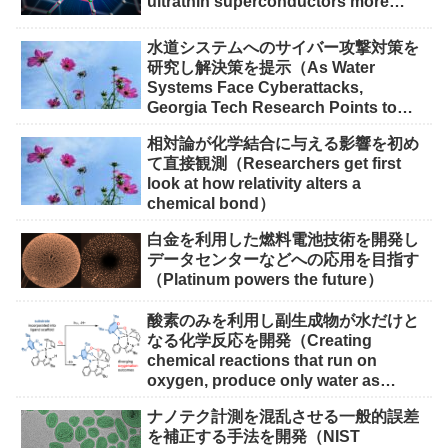
ultrathin superconductors more
scalable for quantum devices）
水道システムへのサイバー攻撃対策を
研究し解決策を提示（As Water
Systems Face Cyberattacks,
Georgia Tech Research Points to
Solutions）
相対論が化学結合に与える影響を初め
て直接観測（Researchers get first
look at how relativity alters a
chemical bond）
白金を利用した燃料電池技術を開発し
データセンターなどへの応用を目指す
（Platinum powers the future）
酸素のみを利用し副生成物が水だけと
なる化学反応を開発（Creating
chemical reactions that run on
oxygen, produce only water as
waste）
ナノテク計測を混乱させる一般的誤差
を補正する手法を開発（NIST