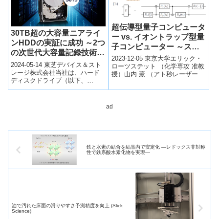
超伝導型量子コンピュータ
30TB超の大容量ニアライ
ー vs. イオントラップ型量
ンHDDの実証に成功 ～2つ
子コンピューター ～スピ
の次世代大容量記録技術で
ンダイナミクスをどちらが
2023-12-05 東京大学エリック・
あるHAMRとMAMRの両
2024-05-14 東芝デバイス＆スト
より速く、より正確に解け
ローツステット （化学専攻 准教
技術ともに実現～
レージ株式会社当社は、ハード
授）山内 薫 （アト秒レーザー科
るか？～
ディスクドライブ（以下、
学研究機構 特任教授）発表のポ
HDD）のさらなる大容量化を実
イント 超伝導型量子コンピ...
現する次世代磁気記録技術「熱
アシスト磁...
ad
鉄と水素の結合を結晶内で安定化 ―レドックス非対称
性で鉄系酸水素化物を実現―
油で汚れた床面の滑りやすさ予測精度を向上 (Slick
Science)