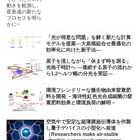
「光が得意な問題」を解く新たな計算
モデルを提案―大規模組合せ最適化の
効率化に向けた新手法―
原子を流しながら「休まず時を測る」
光格子時計へ ―連続する原子の流れか
ら1.2ヘルツ幅の分光を実証―
環境フレンドリーな微生物由来窒素肥
料を開発 －海洋性紅色光合成細菌の窒
素肥料効果と環境負荷の解明－
空気中で安定な超薄膜超伝導体を作製
し量子デバイスの小型化へ前進
（Researchers make air-stable