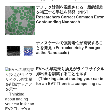
waste）
ナノテク計測を混乱させる一般的誤差
を補正する手法を開発（NIST
Researchers Correct Common Error
Confounding Nanotech
Measurements）
ナノスケールで強誘電性が発現するこ
とを発見（Ferroelectricity Emerges
at the Nanoscale）
EVへの早期乗り換えがライフサイクル
排出量を削減することを示す
（Thinking about trading your car in
for an EV? There’s a compelling new
reason to do it now）