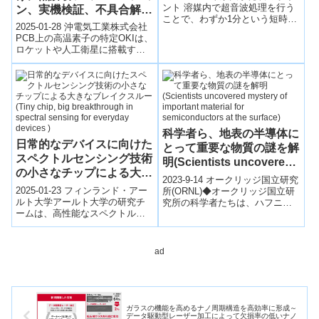
バイス作製へと繋ぐ方法～
ント 溶媒内で超音波処理を行う
ン、実機検証、不具合解析
ことで、わずか1分という短時間
を一括受託する「宇宙機器
2025-01-28 沖電気工業株式会社
でサブナノスケール厚である2次
熱特性検証サービス
PCB上の高温素子の特定OKIは、
元半導体の単層を基板上に単離
ロケットや人工衛星に搭載する
SimuValid™」の提供を開
さ...
機器を対象とした「宇宙機器熱
始～放熱設計の精度向上、
特性検証サービスSimuVal...
開発期間短縮、故障の未然
防止に貢献～
科学者ら、地表の半導体に
日常的なデバイスに向けた
とって重要な物質の謎を解
スペクトルセンシング技術
明(Scientists uncovered
の小さなチップによる大き
mystery of important
2023-9-14 オークリッジ国立研究
なブレイクスルー (Tiny
material for
2025-01-23 フィンランド・アー
所(ORNL)◆オークリッジ国立研
chip, big breakthrough in
ルト大学アールト大学の研究チ
究所の科学者たちは、ハフニウ
semiconductors at the
ームは、高性能なスペクトル分
ム酸化物（ハフニア）の挙動を
spectral sensing for
surface)
析を可能にする小型チップを開
調査し、新しい半導体アプリケ
everyday devices )
発した。従来の分光器は大型で
ー...
高価だっ...
ad
ガラスの機能を高めるナノ周期構造を高効率に形成～
データ駆動型レーザー加工によって欠損率の低いナノ