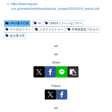
https://www.nagoya-
u.ac.jp/researchinfo/result/upload_images/20250324_imass2.pdf
0403電子応用
AI
CMOSイメージセンサー
デジタルツイン
メタファクトリー
半導体製造プロセス
名古屋大学
ad
ad
Share
Follow
ad