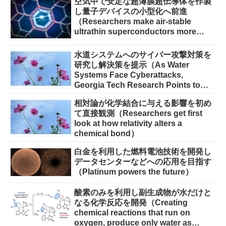
空気中で安定な超薄膜超伝導体を作製
し量子デバイスの小型化へ前進
（Researchers make air-stable
ultrathin superconductors more
scalable for quantum devices）
水道システムへのサイバー攻撃対策を
研究し解決策を提示（As Water
Systems Face Cyberattacks,
Georgia Tech Research Points to
Solutions）
相対論が化学結合に与える影響を初め
て直接観測（Researchers get first
look at how relativity alters a
chemical bond）
白金を利用した燃料電池技術を開発し
データセンターなどへの応用を目指す
（Platinum powers the future）
酸素のみを利用し副生成物が水だけと
なる化学反応を開発（Creating
chemical reactions that run on
oxygen, produce only water as