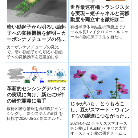
世界最速有機トランジスタ
を実現～短チャネルと高移
動度を両立する微細加工技
術を開発～
暗い励起子から明るい励起
有機半導体単結晶の薄膜上でチ
ャネル長1マイクロメートルスケ
子への変換機構を解明～カ
ールの微細加工手法を新たに開
ーボンナノチューブの発光
発。10 cm2/Vsの高移動度と短チ
効率向上への新指針～
ャネル化を同時に達成し、グル
カーボンナノチューブの発光
ープが有しす世界記録を2倍程度
で、暗い励起子から明るい励起
更新、世界最速となる38 MHzの
子への変換効率を定量的に求め
遮断周波数を達成。
ることに成功、変換効率は長い
ナノチューブほど高くなる。明
るい励起子へ変換される速度は
幾何構造に依存、暗い励起子の
50％以上を明るい励起子に変換
できる。
革新的センシングデバイス
の実現に向け、新たに6件
の研究開発に着手
じゃがいも、とうもろこ
取得困難な情報を高精度にセン
し、豆がスマート・ウィン
シングし、新システムの創出を
ドウの躍進につながった理
目指す2020-06-22 新エネルギ
由(How Potatoes, Corn
ー・産業技術総合開発機構NEDO
2024-04-22 テキサス大学オース
and Beans Led to Smart
はIoT社会実現のための革新的セ
チン校(UT Austin)テキサス大学
ン...
オースティン校の研究チーム
Windows Breakthrough)