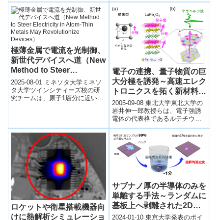
が、トウモロコシ、ジャガイ
モ、豆などから抽出した天然
ポ...
極薄金属で電流を光制御、
新世代デバイスへ道（New
Method to Steer
電子の連携、量子物質の巨
Electricity in Atom-Thin
大分極を誘発～高速エレク
2025-08-01 ミネソタ大学ミネソ
Metals May Revolutionize
タ大学ツインシティーズ校の研
トロニクスを拓く新材料と
究チームは、原子1層分に近い薄
Devices）
しての応用に期待～
2005-09-08 東北大学東北大学の
膜金属（RuO₂）に「エピタキシ
岩井伸一郎教授らは、電子強誘
ャルひずみ」を与えることで、
電体の代表格であるルテチウム
光...
鉄酸化物（LuFe₂O₄）に室温でテ
ラヘルツ波を照射すること
で、...
サブナノ厚の半導体のみを
単離する手法～ランダムに
基板上へ剥離された2D半
ロケットや衛星搭載機器向
導体を短時間で選別してデ
けに熱解析シミュレーショ
2024-01-10 東京大学発表のポイ