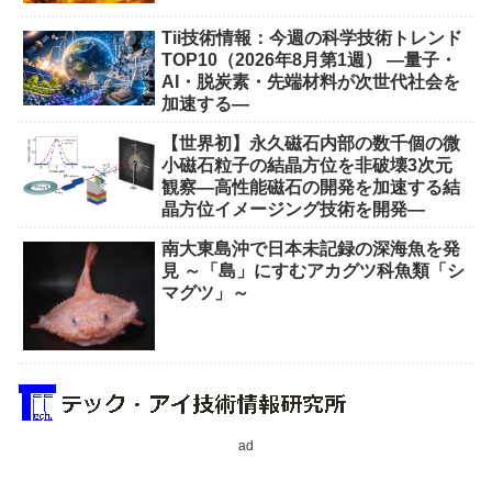
Tii技術情報：今週の科学技術トレンド
TOP10（2026年8月第1週） ―量子・
AI・脱炭素・先端材料が次世代社会を
加速する―
【世界初】永久磁石内部の数千個の微
小磁石粒子の結晶方位を非破壊3次元
観察―高性能磁石の開発を加速する結
晶方位イメージング技術を開発―
南大東島沖で日本未記録の深海魚を発
見 ～「島」にすむアカグツ科魚類「シ
マグツ」～
ad