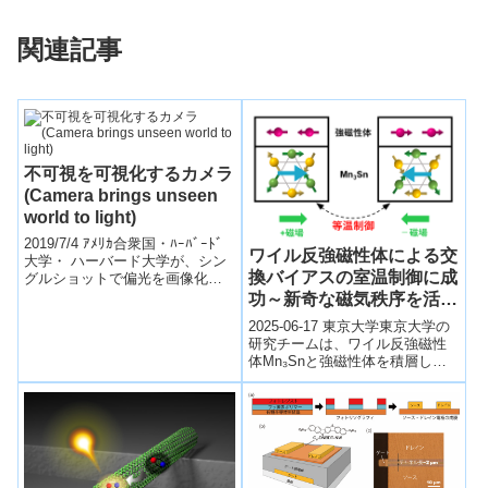
関連記事
不可視を可視化するカメラ
(Camera brings unseen
world to light)
2019/7/4 ｱﾒﾘｶ合衆国・ﾊｰﾊﾞｰﾄﾞ
ワイル反強磁性体による交
大学・ ハーバード大学が、シン
換バイアスの室温制御に成
グルショットで偏光を画像化で
きる超小型のポータブルカメラ
功～新奇な磁気秩序を活か
を開発。・ 親指ほどのサイ...
した機能設計が導く、スピ
2025-06-17 東京大学東京大学の
ントロニクス技術の新展開
研究チームは、ワイル反強磁性
体Mn₃Snと強磁性体を積層した
～
構造において、従来は冷却と磁
場が必要だった交換バイアス効
果を...