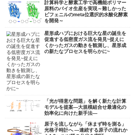
計算科学と酵素工学で高機能ポリマー
原料のバイオ生産を実現～難しかった
ビフェニルのmeta位選択的水酸化酵素
を開発～
星形成ハブにおける巨大な星の誕生を
促進する低密度ガス流を発見~捉えに
くかったガスの動きを観測し、星形成
の新たなプロセスを明らかに~
「光が得意な問題」を解く新たな計算
モデルを提案―大規模組合せ最適化の
効率化に向けた新手法―
原子を流しながら「休まず時を測る」
光格子時計へ ―連続する原子の流れか