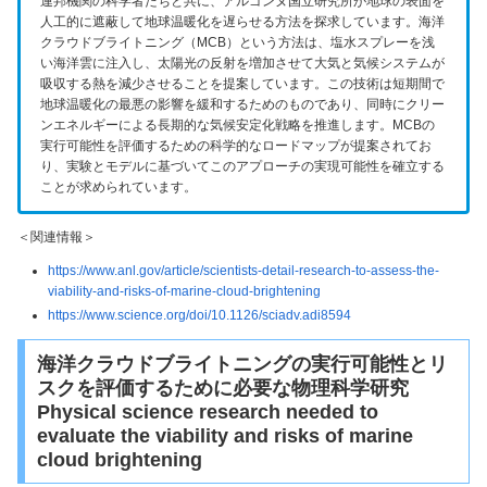
連邦機関の科学者たちと共に、アルゴンヌ国立研究所が地球の表面を
人工的に遮蔽して地球温暖化を遅らせる方法を探求しています。海洋
クラウドブライトニング（MCB）という方法は、塩水スプレーを浅
い海洋雲に注入し、太陽光の反射を増加させて大気と気候システムが
吸収する熱を減少させることを提案しています。この技術は短期間で
地球温暖化の最悪の影響を緩和するためのものであり、同時にクリー
ンエネルギーによる長期的な気候安定化戦略を推進します。MCBの
実行可能性を評価するための科学的なロードマップが提案されてお
り、実験とモデルに基づいてこのアプローチの実現可能性を確立する
ことが求められています。
＜関連情報＞
https://www.anl.gov/article/scientists-detail-research-to-assess-the-
viability-and-risks-of-marine-cloud-brightening
https://www.science.org/doi/10.1126/sciadv.adi8594
海洋クラウドブライトニングの実行可能性とリ
スクを評価するために必要な物理科学研究
Physical science research needed to
evaluate the viability and risks of marine
cloud brightening