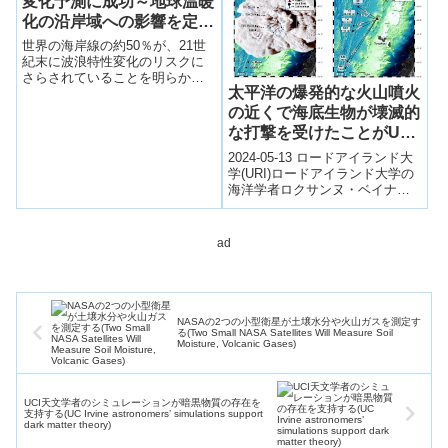
変化予測に成功～地球温暖
化の沿岸域への影響を定量
化～
世界の海岸線の約50％が、21世
紀末に波浪特性変化のリスクに
さらされていることを明らかに
太平洋の爆発的な火山噴火
した。現在のままの気候シナリ
オでは平均的な波高がプラスマ
の近くで海底生物が壊滅的
イナス10%の幅で増加もしくは
な打撃を受けたことがURI
減少する。特に日本周辺は変化
の研究で明らかに
2024-05-13 ロードアイランド大
が大きいことが予測される。
(Seafloor life devastated
学(URI)ロードアイランド大学の
海洋学者ロクサンヌ・ベイナー
near explosive volcanic
ト教授が、南太平洋のトンガで
eruption in Pacific, URI
初の研究航海を行った際、ハン
research shows)
ガ...
ad
NASAの2つの小型衛星が土壌水分や火山ガスを測定す
る(Two Small NASA Satellites Will Measure Soil
Moisture, Volcanic Gases)
UCI天文学者のシミュレーションが暗黒物質の存在を
支持する(UC Irvine astronomers’ simulations support
dark matter theory)