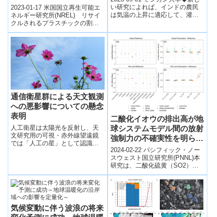
ワークを開発(News
かになった。
い研究によれば、インドの農民
2023-01-17 米国国立再生可能エ
Release: NREL Develops
は気温の上昇に適応して、灌漑
ネルギー研究所(NREL) リサイ
(Groundwater depletion
用の地下水の取水を増加させて
クルされるプラスチックの割合
Systematic Framework
rates in India could triple
います。この傾向が続けば、
はわずかであるため、これらの
To Compare
in coming decades as
2080年...
材料のリサイクルと再利用の最
Performance of Plastics
climate warms, study
適...
Recycling Approaches)
shows)
通信衛星群による天文観測
への悪影響についての懸念
表明
二酸化イオウの排出高が地
人工衛星は太陽光を反射し、天
球システムモデル間の放射
文研究用の可視・赤外線望遠鏡
強制力の不確実性を明らか
では「人工の星」として認識さ
にする(Sulfur Dioxide
2024-02-22 パシフィック・ノー
れる。さらに衛星の通信電波が
Emission Height Reveals
スウェスト国立研究所(PNNL)本
電波天文観測に影響を与えるこ
研究は、二酸化硫黄（SO2）が
とも。天文観測環境を維持・保
Uncertainty in Radiative
酸性雨や人間の健康への影響、
護するための活動を進めており
Forcing Across Earth
そして冷却エアロゾルの形成
「周波数資源保護室」を設立し
System Models)
を...
た。
気候変動に伴う波浪の将来