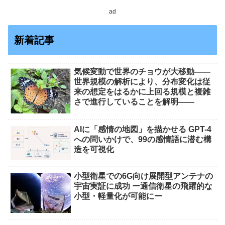
ad
新着記事
気候変動で世界のチョウが大移動――
世界規模の解析により、分布変化は従
来の想定をはるかに上回る規模と複雑
さで進行していることを解明――
AIに「感情の地図」を描かせる GPT-4
への問いかけで、99の感情語に潜む構
造を可視化
小型衛星での6G向け展開型アンテナの
宇宙実証に成功 ー通信衛星の飛躍的な
小型・軽量化が可能にー