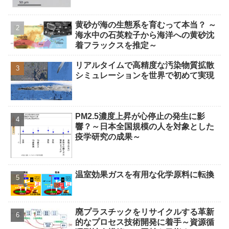
黄砂が海の生態系を育むって本当？ ～
海水中の石英粒子から海洋への黄砂沈
着フラックスを推定～
リアルタイムで高精度な汚染物質拡散
シミュレーションを世界で初めて実現
PM2.5濃度上昇が心停止の発生に影
響？～日本全国規模の人を対象とした
疫学研究の成果～
温室効果ガスを有用な化学原料に転換
廃プラスチックをリサイクルする革新
的なプロセス技術開発に着手～資源循