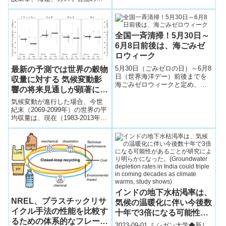
Time for international
掘により、海はますます大きく
action)
なっています。包括的な国際研
究によ...
全国一斉清掃！5月30日～
6月8日前後は、海ごみゼ
ロウィーク
5月30日（ごみゼロの日）～6月8
最新の予測では世界の穀物
日（世界海洋デー）前後までを
収量に対する 気候変動影
海ごみゼロウィークと定め、日
響の将来見通しが顕著に悪
本全体が連帯し、海洋ごみ削減
化
のためのアクションを一斉に行
気候変動が進行した場合、今世
う。ごみを出さない、捨てな
紀末（2069-2099年）の世界の平
い、拾う。この当たり前な行動
均収量は、現在（1983-2013年）
は、日本の誇りであり世界の模
に比べて、トウモロコシでは
範となる。
24％減少するとの結果だった一
方、コムギでは18％増加すると
の結果でした。主要生産国の多
い中緯度地域ではこうした収量
変化がコムギでは2020年代後半
から、トウモロコシでは2030年
代後半から顕在化すると予測さ
れました。
インドの地下水枯渇率は、
NREL、プラスチックリサ
気候の温暖化に伴い今後数
イクル手法の性能を比較す
十年で3倍になる可能性が
るための体系的なフレーム
あることが研究により明ら
2023-09-01 ミシガン大学◆新し