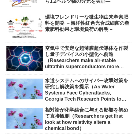
ら1.2ヘルツ幅の分光を実証―
環境フレンドリーな微生物由来窒素肥
料を開発 －海洋性紅色光合成細菌の窒
素肥料効果と環境負荷の解明－
空気中で安定な超薄膜超伝導体を作製
し量子デバイスの小型化へ前進
（Researchers make air-stable
ultrathin superconductors more
scalable for quantum devices）
水道システムへのサイバー攻撃対策を
研究し解決策を提示（As Water
Systems Face Cyberattacks,
Georgia Tech Research Points to
Solutions）
相対論が化学結合に与える影響を初め
て直接観測（Researchers get first
look at how relativity alters a
chemical bond）