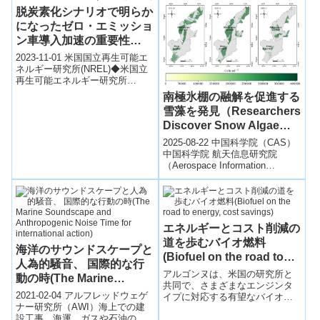
脱炭素化シナリオで明らか
になったゼロ・エミッショ
ン車導入加速の重要性
(News Release: Deep
2023-11-01 米国国立再生可能エ
Decarbonization
ネルギー研究所(NREL)◆米国立
再生可能エネルギー研究所
Scenarios Reveal
（NREL）の研究によれば、ゼロ
南極氷棚の融解を促進する
Importance of
エミッションの電気自動車の急
雪藻を発見（Researchers
Accelerating Zero-
速...
Discover Snow Algae
Emission Vehicle
Accelerate Antarctic Ice
Adoption)
2025-08-22 中国科学院（CAS）
Shelf Melting）
中国科学院 航天信息研究院
（Aerospace Information
Research Institute）の梁東博...
エネルギーとコスト削減の
道を歩むバイオ燃料
海洋のサウンドスケープと
(Biofuel on the road to
人為的騒音、 国際的な行
energy, cost savings)
アルゴンヌは、米国の研究所と
動の時(The Marine
共同で、さまざまなエンジンタ
Soundscape and
2021-02-04 アルフレッドウェゲ
イプに対応する有望なバイオ燃
Anthropogenic Noise
ナー研究所（AWI）海上での建
料を特定する研究を行っていま
設工事、海運、ガスや石油の採
す。Argonne collaborates w...