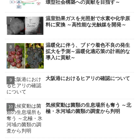
環型社会構築への貢献を目指す～
温室効果ガスを光照射で水素や化学原
料に変換 ～高性能な光触媒を開発～
温暖化に伴う、ブドウ着色不良の発生
拡大を予測～温暖化適応策の計画的な
導入に貢献～
大阪港におけるヒアリの確認について
気候変動は菌類の生息場所も奪う ～北
極・氷河域の菌類の調査から判明