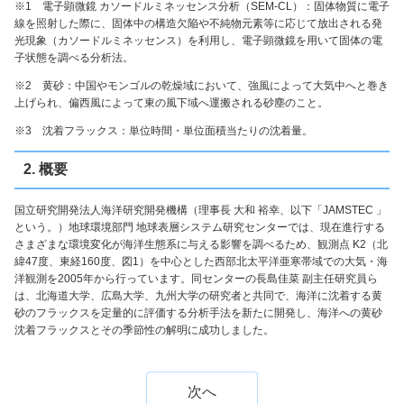
※1 電子顕微鏡 カソードルミネッセンス分析（SEM-CL）：固体物質に電子
線を照射した際に、固体中の構造欠陥や不純物元素等に応じて放出される発
光現象（カソードルミネッセンス）を利用し、電子顕微鏡を用いて固体の電
子状態を調べる分析法。
※2 黄砂：中国やモンゴルの乾燥域において、強風によって大気中へと巻き
上げられ、偏西風によって東の風下域へ運搬される砂塵のこと。
※3 沈着フラックス：単位時間・単位面積当たりの沈着量。
2. 概要
国立研究開発法人海洋研究開発機構（理事長 大和 裕幸、以下「JAMSTEC 」
という。）地球環境部門 地球表層システム研究センターでは、現在進行する
さまざまな環境変化が海洋生態系に与える影響を調べるため、観測点 K2（北
緯47度、東経160度、図1）を中心とした西部北太平洋亜寒帯域での大気・海
洋観測を2005年から行っています。同センターの長島佳菜 副主任研究員ら
は、北海道大学、広島大学、九州大学の研究者と共同で、海洋に沈着する黄
砂のフラックスを定量的に評価する分析手法を新たに開発し、海洋への黄砂
沈着フラックスとその季節性の解明に成功しました。
次へ