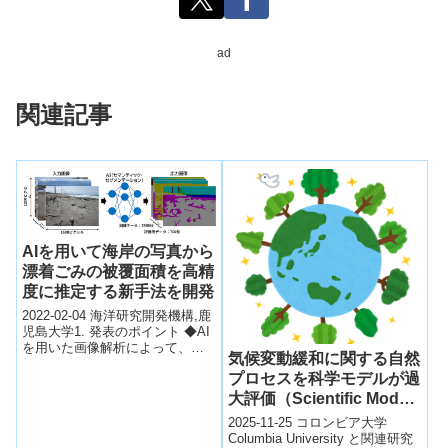
ad
関連記事
AIを用いて海岸の写真から
漂着ごみの被覆面積を高精
度に推定する新手法を開発
2022-02-04 海洋研究開発機構,鹿
児島大学1. 発表のポイント ◆AI
を用いた画像解析によって、地
気候変動緩和に関する自然
上で撮影された海岸の写真等か
プロセスを科学モデルが過
ら、漂着ごみ（プラスチック...
大評価（Scientific Models
Overestimate Natural
2025-11-25 コロンビア大学
Processes That Mitigate
Columbia University と関連研究