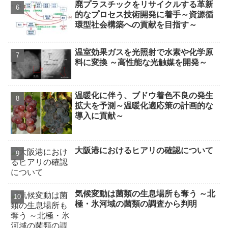
廃プラスチックをリサイクルする革新
的なプロセス技術開発に着手～資源循
環型社会構築への貢献を目指す～
温室効果ガスを光照射で水素や化学原
料に変換 ～高性能な光触媒を開発～
温暖化に伴う、ブドウ着色不良の発生
拡大を予測～温暖化適応策の計画的な
導入に貢献～
大阪港におけるヒアリの確認について
気候変動は菌類の生息場所も奪う ～北
極・氷河域の菌類の調査から判明