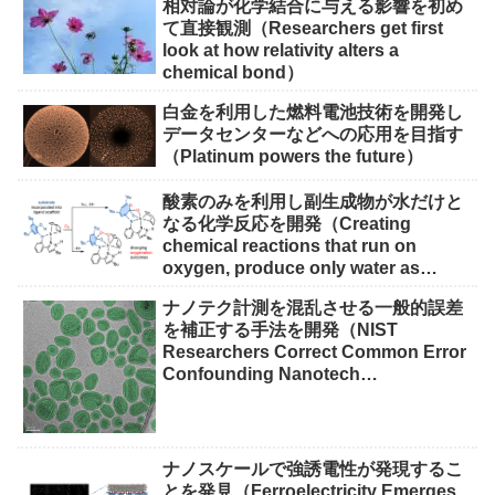
相対論が化学結合に与える影響を初め
て直接観測（Researchers get first
look at how relativity alters a
chemical bond）
白金を利用した燃料電池技術を開発し
データセンターなどへの応用を目指す
（Platinum powers the future）
酸素のみを利用し副生成物が水だけと
なる化学反応を開発（Creating
chemical reactions that run on
oxygen, produce only water as
waste）
ナノテク計測を混乱させる一般的誤差
を補正する手法を開発（NIST
Researchers Correct Common Error
Confounding Nanotech
Measurements）
ナノスケールで強誘電性が発現するこ
とを発見（Ferroelectricity Emerges