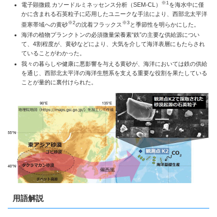
※1
電子顕微鏡 カソードルミネッセンス分析（SEM-CL）
を海水中に僅
かに含まれる石英粒子に応用したユニークな手法により、西部北太平洋
※2
※3
亜寒帯域への黄砂
の沈着フラックス
と季節性を明らかにした。
海洋の植物プランクトンの必須微量栄養素“鉄”の主要な供給源につい
て、4割程度が、黄砂などにより、大気を介して海洋表層にもたらされ
ていることがわかった。
我々の暮らしや健康に悪影響を与える黄砂が、海洋においては鉄の供給
を通じ、西部北太平洋の海洋生態系を支える重要な役割を果たしている
ことが量的に裏付けられた。
用語解説