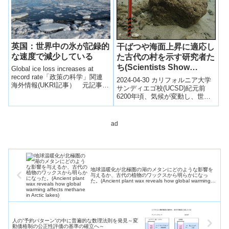
英国：世界中の氷が記録的
干ばつや海面上昇に適応し
な速度で減少している
た古代の村を示す研究者た
ち(Scientists Show
Global ice loss increases at
record rate「政策の科学」関連
Ancient Village Adapted
2024-04-30 カリフォルニア大学
海外情報(UKRI記事） 元記事公
to Drought, Rising Seas)
サンディエゴ校(UCSD)紀元前
開日： 2021/1/28...
6200年頃、気候が変動し、世界
の気温が下がり、海面が上昇
し、現在のイスラエル、パレス
チ...
ad
地球温暖化が北極圏の湖のメタンにどのような影響を
与えるか、古代の植物のワックスから明らかになっ
た。(Ancient plant wax reveals how global warming
affects methane in Arctic lakes)
人の”予約パターン”の中に普遍的な数理法則を発見～変
動価格制の公正性評価の基準の確立へ～