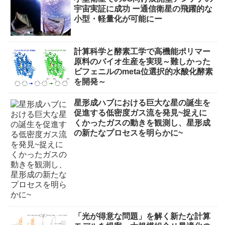
宇宙実証に成功 ー通信衛星の飛躍的な
小型・軽量化が可能にー
計算科学と酵素工学で高機能ポリマー
原料のバイオ生産を実現～難しかった
ビフェニルのmeta位選択的水酸化酵素
を開発～
星形成ハブにおける巨大な星の誕生を
促進する低密度ガス流を発見~捉えに
くかったガスの動きを観測し、星形成
の新たなプロセスを明らかに~
「光が得意な問題」を解く新たな計算