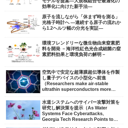
モデルを提案―大規模組合せ最適化の
効率化に向けた新手法―
原子を流しながら「休まず時を測る」
光格子時計へ ―連続する原子の流れか
ら1.2ヘルツ幅の分光を実証―
環境フレンドリーな微生物由来窒素肥
料を開発 －海洋性紅色光合成細菌の窒
素肥料効果と環境負荷の解明－
空気中で安定な超薄膜超伝導体を作製
し量子デバイスの小型化へ前進
（Researchers make air-stable
ultrathin superconductors more
scalable for quantum devices）
水道システムへのサイバー攻撃対策を
研究し解決策を提示（As Water
Systems Face Cyberattacks,
Georgia Tech Research Points to
Solutions）