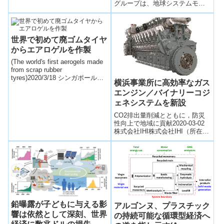
グループは、地球システムモデ
Climate Change）
ルが大気中の二酸化炭素を低減
する自然プロセス、...
世界で初めて廃ゴムタイヤ
からエアロゲルを作製
(The world's first aerogels made
from scrap rubber
tyres)2020/3/18 シンガポール国
横浜事業所に高効率なガス
立大学 (N...
エンジン／バイナリーコジ
ェネシステムを新設
CO2排出量削減とともに，防災
性向上で地域に貢献2020-03-02
株式会社IHI株式会社IHI（所在
地：東京都江東区，社長：満岡
次郎，以下「IHI」）...
鉛曝露が子どもに与える影
アルゴンヌ、プラスチック
響は依然として深刻、世界
の持続可能な循環型経済へ