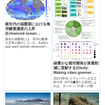
新生代の温暖期における海
洋酸素濃度の上昇
(Enhanced ocean
oxygenation during
過去の温暖期には、外洋の酸素
Cenozoic warm periods)
欠乏帯が縮小していた。Earth’s
past warm periods witnessed the
shrinkage of th...
緑豊かな都市開発が炭素削
減に貢献する(Study:
Making cities greener
doesn’t just capture
2023-09-01 スウェーデン王立工
carbon – it reduces it)
科大学（KTH)◆新たな研究によ
れば、ヨーロッパの多くの都市
が、自然を都市インフラに組み
込むことで、次の10年でゼロカ
ー...