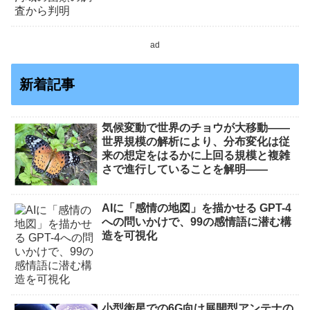
ad
新着記事
気候変動で世界のチョウが大移動――
世界規模の解析により、分布変化は従
来の想定をはるかに上回る規模と複雑
さで進行していることを解明――
AIに「感情の地図」を描かせる GPT-4
への問いかけで、99の感情語に潜む構
造を可視化
小型衛星での6G向け展開型アンテナの