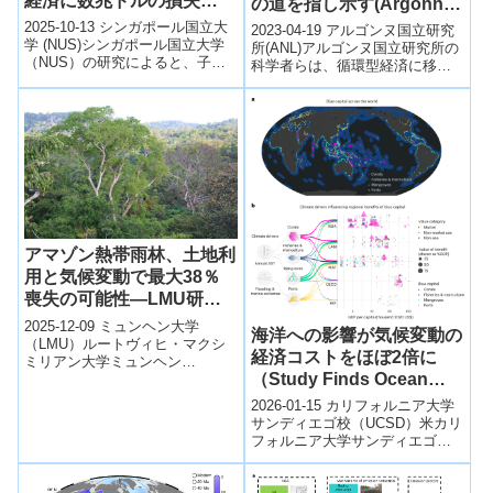
経済に数兆ドルの損失
の道を指し示す(Argonne
（Global lead exposure
points the way to a
2025-10-13 シンガポール国立大
2023-04-19 アルゴンヌ国立研究
still costs trillions and
学 (NUS)シンガポール国立大学
sustainable circular
所(ANL)アルゴンヌ国立研究所の
（NUS）の研究によると、子ど
endangers children, NUS
科学者らは、循環型経済に移行
economy for plastics)
もの鉛曝露は依然として深刻
し、プラスチックをゼロ・ウェ
study finds）
で、世界全体で年間3.4兆ドル...
イストの未来に向けて減らすた
め...
アマゾン熱帯雨林、土地利
用と気候変動で最大38％
喪失の可能性―LMU研究
（Risk to Amazon
2025-12-09 ミュンヘン大学
海洋への影響が気候変動の
rainforest from land use
（LMU）ルートヴィヒ・マクシ
経済コストをほぼ2倍に
ミリアン大学ミュンヘン
and climate change）
（Study Finds Ocean
（LMU）の研究チームは、アマ
ゾン熱帯雨林が21世紀末までに
Impacts Nearly Double
2026-01-15 カリフォルニア大学
最大で約38...
Economic Cost of
サンディエゴ校（UCSD）米カリ
フォルニア大学サンディエゴ校
Climate Change）
（UC San Diego）の研究による
と、海洋の影響を考慮...