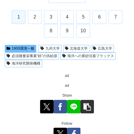
1
2
3
4
5
6
7
8
9
10
1900環境一般
九州大学
北海道大学
広島大学
必須微量栄養素“鉄”の供給源
海洋への黄砂沈着フラックス
海洋研究開発機構
ad
ad
Share
Follow