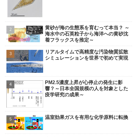
黄砂が海の生態系を育むって本当？ ～
海水中の石英粒子から海洋への黄砂沈
着フラックスを推定～
リアルタイムで高精度な汚染物質拡散
シミュレーションを世界で初めて実現
PM2.5濃度上昇が心停止の発生に影
響？～日本全国規模の人を対象とした
疫学研究の成果～
温室効果ガスを有用な化学原料に転換