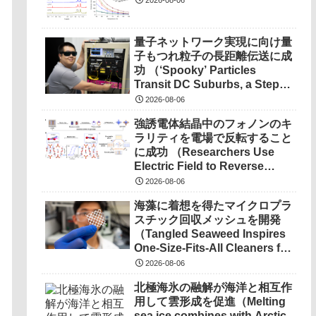
2026-08-06
量子ネットワーク実現に向け量
子もつれ粒子の長距離伝送に成
功 （‘Spooky’ Particles
Transit DC Suburbs, a Step
Toward a Quantum
2026-08-06
Network） を選択 量子ネット
強誘電体結晶中のフォノンのキ
ワーク実現に向け量子もつれ粒
ラリティを電場で反転すること
子の長距離伝送に成功
に成功 （Researchers Use
（‘Spooky’ Particles Transit
Electric Field to Reverse
DC Suburbs, a Step Toward a
Phonon Chirality in
Quantum Network）
2026-08-06
Ferroelectric Crystal）
海藻に着想を得たマイクロプラ
スチック回収メッシュを開発
（Tangled Seaweed Inspires
One-Size-Fits-All Cleaners for
Ocean Microplastics）
2026-08-06
北極海氷の融解が海洋と相互作
用して雲形成を促進（Melting
sea ice combines with Arctic