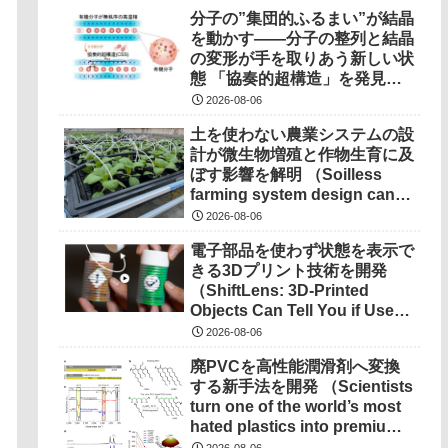
分子の”集団的ふるまい”が結晶
を動かす――分子の整列と結晶
の変形が手を取りあう新しい状
態 「協奏的超構造」を発見
――
2026-08-06
土を使わない農業システムの設
計が微生物増殖と作物生育に及
ぼす影響を解明 （Soilless
farming system design can
determine microbial growth,
2026-08-06
impact on crops）
電子部品を使わず状態を表示で
きる3Dプリント技術を開発
（ShiftLens: 3D-Printed
Objects Can Tell You if Used
Properly）
2026-08-06
廃PVCを高性能潤滑剤へ変換
する新手法を開発 （Scientists
turn one of the world’s most
hated plastics into premium
lubricant）