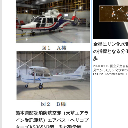
金星にリン化水
の指標となる分
歩
2020-09-15 国立
見つかったリン化水素の
ESO/M. Kornmesser/L. Ca
熊本県防災消防航空隊（天草エアラ
イン受託運航）エアバス・ヘリコプ
ターズAS365N3型、君が淵学園