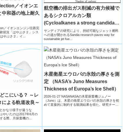
Selection／イオンエ
航空機の排出ガス削減の有力候補で
と中和器の地上耐久
あるシクロアルカン類
(Cycloalkanes a strong candidate
election／イオンエンジン往路完
for reducing aviation emissions)
サンディアの研究により、持続可能なジェット燃料
験状況「はやぶさ２」シス
への道が開かれるSandia research paves way for
はやぶさ２」イ...
sustainable jet fue...
木星衛星エウロパの氷殻の厚さを測
定 （NASA’s Juno Measures
Thickness of Europa’s Ice Shell）
どこにいる？ ～レ
2026-01-27 NASANASAの木星探査機ジュノー
（Juno）は、木星の衛星エウロパの氷殻の厚さを初
タによる軌道改良～
めて直接的に制約する観測結果を得た。研究チーム
は、ジ...
NEの時とかなり様子が違うな
やいたのは2017年6月の
する際、月探査機の