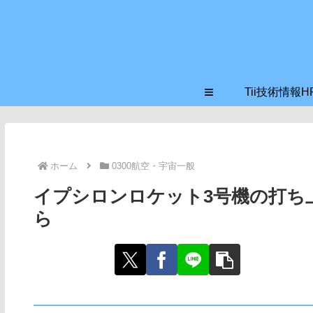
≡
Tii技術情報H
ホーム
0300航空・宇宙一般
イプシロンロケット3号機の打ち上
ら