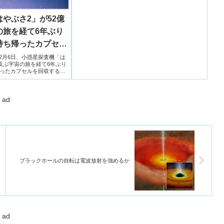
やぶさ2」が52億
の旅を経て6年ぶり
持ち帰ったカプセル
学省12月6日、小惑星探査機「は
及ぶ宇宙の旅を経て6年ぶり
ったカプセルを回収するこ
ad
ブラックホールの自転は電波放射を強めるか
ad