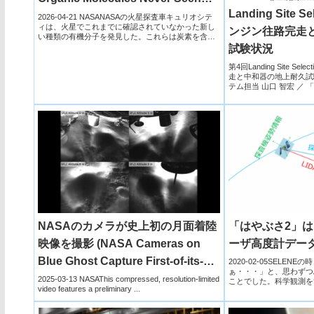
Landing Site 
Before on Mars）
2026-04-21 NASANASAの火星探査車キュリオシテ
ィは、火星でこれまでに確認されていなかった新し
ンジン往路完走
い種類の有機分子を発見した。これらは炭素を含む
複雑な...
試験状況
第4回Landing Site S
走と中和器の地上耐久試
テム担当 山口 智宏 ／ 「
NASAのカメラが史上初の月面着陸
「はやぶさ2」は
映像を撮影 (NASA Cameras on
ーザ高度計デー
Blue Ghost Capture First-of-its-
2020-02-05SELE
ぁ・・・」と、思わずつぶ
Kind Moon Landing Footage)
2025-03-13 NASAThis compressed, resolution-limited
ことでした。科学観測を
video features a preliminary ...
SELENEは...