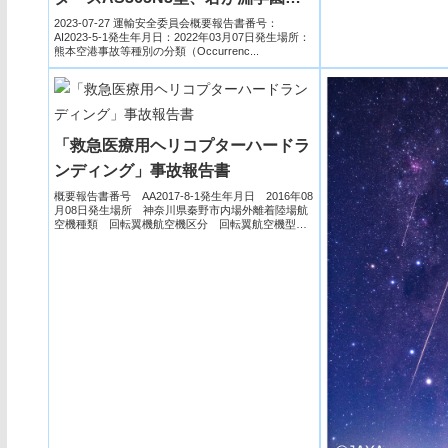
（崇城大学）テキストロン・アビエ
2023-07-27 運輸安全委員会概要報告書番号：
AI2023-5-1発生年月日：2022年03月07日発生場所：
ーション172S型の重大インシデン
熊本空港事故等種別の分類（Occurrenc...
ト［他の航空機が使用中の滑走路へ
の着陸の試み］(熊本空港、令和4年
3月7日発生）
「救急医療用ヘリコプターハードラ
ンディング」事故報告書
概要報告書番号 AA2017-8-1発生年月日 2016年08
月08日発生場所 神奈川県秦野市内場外離着陸場航
空機種類 回転翼機航空機区分 回転翼航空機型
式 川...