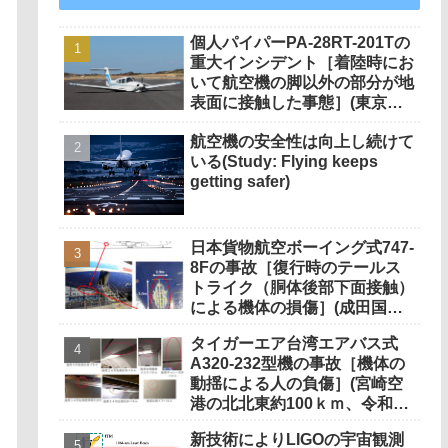
個人パイパーPA-28RT-201Tの
重大インシデント［着陸時にお
いて航空機の脚以外の部分が地
表面に接触した事態］(東京都
大島空港、令和7年3月20日発
航空機の安全性は向上し続けて
生）
いる(Study: Flying keeps
getting safer)
日本貨物航空ボーイング式747-
8Fの事故［復行時のテールス
トライク（胴体後部下面接触）
による機体の損傷］(成田国際
空港、令和3年2月1日発生）
タイガーエア台湾エアバス式
A320-232型機の事故［機体の
動揺による人の負傷］(宮崎空
港の北北東約100ｋｍ、令和元
年12月25日発生)
新技術によりLIGOの宇宙観測