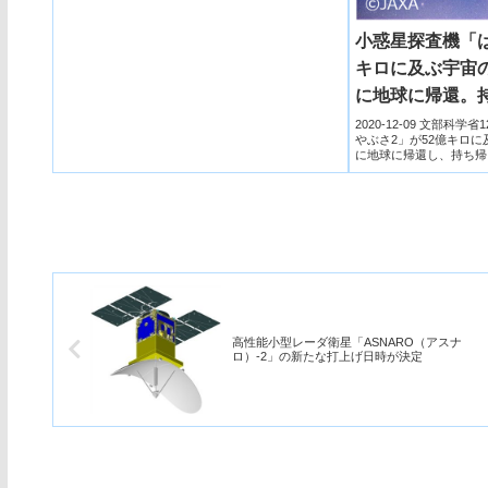
小惑星探査機「は
キロに及ぶ宇宙
に地球に帰還。
回収に成功。
2020-12-09 文部科
やぶさ2」が52億キロに
に地球に帰還し、持ち帰
とに...
高性能小型レーダ衛星「ASNARO（アスナ
ロ）-2」の新たな打上げ日時が決定