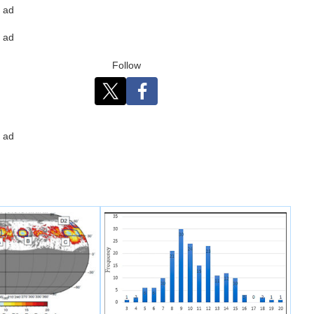
ad
ad
Follow
ad