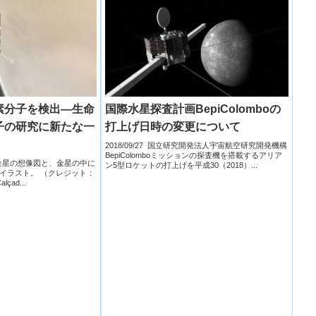
素分子を検出―生命
国際水星探査計画BepiColomboの
子の研究に新たな一
打上げ日時の変更について
2018/09/27 国立研究開発法人宇宙航空研究開発機構
BepiColomboミッションの探査機を搭載するアリア
天文台金星の想像図と、金星の中に
ン5型ロケットの打上げを平成30（2018）...
イラスト。 （クレジット：
lçad...