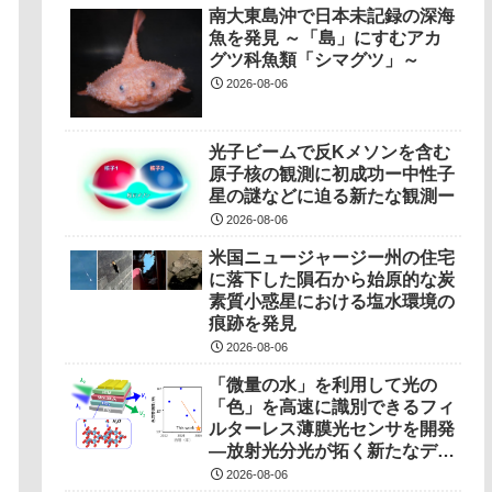
南大東島沖で日本未記録の深海
魚を発見 ～「島」にすむアカ
グツ科魚類「シマグツ」～
2026-08-06
光子ビームで反Kメソンを含む
原子核の観測に初成功ー中性子
星の謎などに迫る新たな観測ー
2026-08-06
米国ニュージャージー州の住宅
に落下した隕石から始原的な炭
素質小惑星における塩水環境の
痕跡を発見
2026-08-06
「微量の水」を利用して光の
「色」を高速に識別できるフィ
ルターレス薄膜光センサを開発
―放射光分光が拓く新たなデバ
イス駆動原理―
2026-08-06