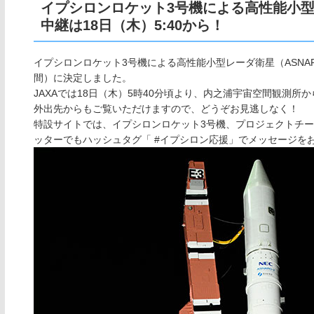
イプシロンロケット3号機による高性能小型レ
中継は18日（木）5:40から！
イプシロンロケット3号機による高性能小型レーダ衛星（ASNARO-
間）に決定しました。
JAXAでは18日（木）5時40分頃より、内之浦宇宙空間観測
外出先からもご覧いただけますので、どうぞお見逃しなく！
特設サイトでは、イプシロンロケット3号機、プロジェクトチ
ッターでもハッシュタグ「 #イプシロン応援」でメッセージを