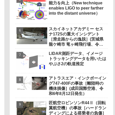
能力を向上（New technique
enables LIGO to peer farther
into the distant universe）
スカイネットアカデミー セス
ナ172Sの重大インシデント
［滑走路からの逸脱］(茨城県
龍ケ崎市 竜ヶ崎飛行場、令和6
年8月5日発生）
LIDAR測距データ、イメージ
トラッキングデータを用いたは
やぶさ2の軌道推定
アトラスエア・インクボーイン
グ747-400Fの事故［離陸時の
機体損傷］(成田国際空港、令
和6年8月12日発生）
匠航空ロビンソンR44Ⅱ（回転
翼航空機）の事故［ハードラン
ディングによる搭乗者の負傷］