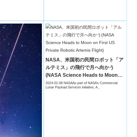
NASA、米国初の民間ロボット「ア
ルテミス」の飛行で月へ向かう
(NASA Science Heads to Moon
on First US Private Robotic
2024-01-08 NASAAs part of NASA’s Commercial
Lunar Payload Services initiative, A...
Artemis Flight)