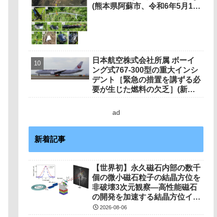
(熊本県阿蘇市、令和6年5月13
日発生）
日本航空株式会社所属 ボーイ
ング式767-300型の重大インシ
デント［緊急の措置を講ずる必
要が生じた燃料の欠乏］(新千
歳空港の南南西約78kmの上
空、高度約13,000ft、令和5年7
ad
月12日発生）
新着記事
【世界初】永久磁石内部の数千
個の微小磁石粒子の結晶方位を
非破壊3次元観察―高性能磁石
の開発を加速する結晶方位イメ
ージング技術を開発―
2026-08-06