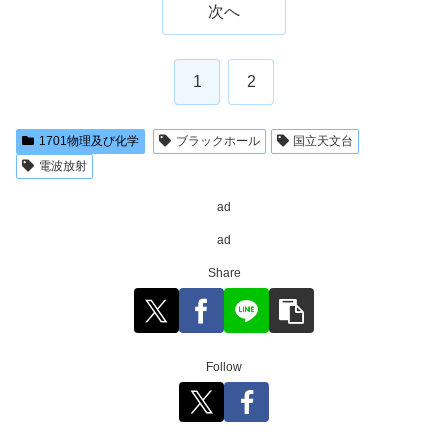
次へ
1
2
1701物理及び化学
ブラックホール
国立天文台
電波放射
ad
ad
Share
Follow