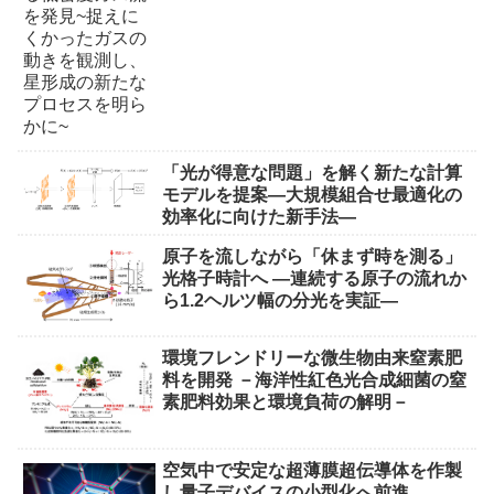
「光が得意な問題」を解く新たな計算
モデルを提案―大規模組合せ最適化の
効率化に向けた新手法―
原子を流しながら「休まず時を測る」
光格子時計へ ―連続する原子の流れか
ら1.2ヘルツ幅の分光を実証―
環境フレンドリーな微生物由来窒素肥
料を開発 －海洋性紅色光合成細菌の窒
素肥料効果と環境負荷の解明－
空気中で安定な超薄膜超伝導体を作製
し量子デバイスの小型化へ前進