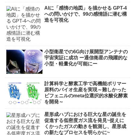
AIに「感情の地図」を描かせる GPT-4
への問いかけで、99の感情語に潜む構
造を可視化
小型衛星での6G向け展開型アンテナの
宇宙実証に成功 ー通信衛星の飛躍的な
小型・軽量化が可能にー
計算科学と酵素工学で高機能ポリマー
原料のバイオ生産を実現～難しかった
ビフェニルのmeta位選択的水酸化酵素
を開発～
星形成ハブにおける巨大な星の誕生を
促進する低密度ガス流を発見~捉えに
くかったガスの動きを観測し、星形成
の新たなプロセスを明らかに~