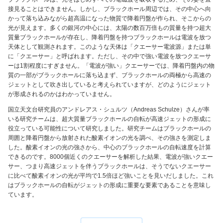
接見ることはできません。しかし、ブラックホール周辺では、その中心へ向
かって落ち込みながら超高温になった物質で降着円盤が作られ、そこからの
光が見えます。多くの銀河の中心には、太陽の数百万倍もの質量を持つ超大
質量ブラックホールが存在し、降着円盤を持つブラックホールは電波を放つ
天体として観測されます。このような天体は「クエーサー電波源」または単
に「クエーサー」と呼ばれます。ただし、その中で強い電波を放つクエーサ
ーは1割程度にすぎません。「電波が強い」クエーサーでは、降着円盤内の物
質の一部がブラックホールに落ち込まず、ブラックホールの両極から高速の
ジェットとして吹き出していると考えられていますが、どのようにジェット
が形成されるのかはわかっていません。
国立天文台研究員のアンドレアス・シュルツ（Andreas Schulze）さんが率
いる研究チームは、超大質量ブラックホールの自転が高速ジェットの形成に
役立っている可能性について研究しました。研究チームはブラックホールの
周囲と降着円盤から放射された酸素イオンの光を調べ、その強さを測定しま
した。酸素イオンの光の強さから、中心のブラックホールの自転速度を計算
できるのです。8000個近くのクエーサーを解析した結果、電波が強いクエー
サー、つまり高速ジェットを伴うブラックホールは、そうでないクエーサー
に比べて酸素イオンの光が平均で1.5倍ほど強いことを見いだしました。これ
はブラックホールの自転がジェットの形成に重要な要素であることを意味し
ています。