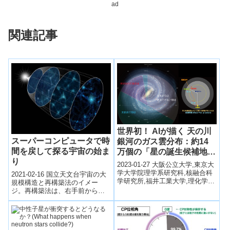
ad
関連記事
世界初！ AIが描く 天の川
スーパーコンピュータで時
銀河のガス雲分布：約14
間を戻して探る宇宙の始ま
万個の「星の誕生候補地」
り
を推定
2023-01-27 大阪公立大学,東京大
学大学院理学系研究科,核融合科
2021-02-16 国立天文台宇宙の大
学研究所,福井工業大学,理化学研
規模構造と再構築法のイメー
究所,国立天文台ポイント 国立天
ジ。再構築法は、右手前から左
文台野辺山45m宇宙電波...
奥へと移り変わるように、宇宙
の大規模構造の進化の時間を戻
し、初期の...