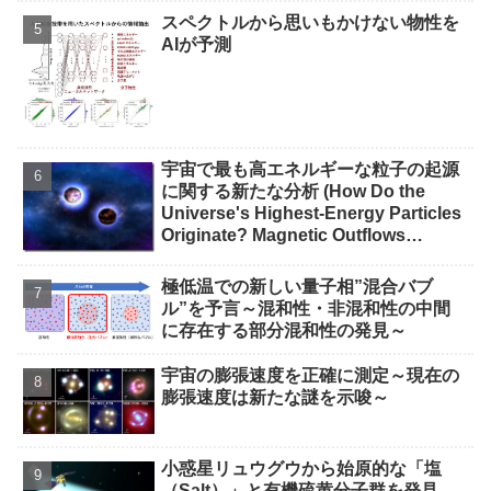
スペクトルから思いもかけない物性を
AIが予測
宇宙で最も高エネルギーな粒子の起源
に関する新たな分析 (How Do the
Universe's Highest-Energy Particles
Originate? Magnetic Outflows
Stemming from Star Mergers,
Analysis Concludes)
極低温での新しい量子相”混合バブ
ル”を予言～混和性・非混和性の中間
に存在する部分混和性の発見～
宇宙の膨張速度を正確に測定～現在の
膨張速度は新たな謎を示唆～
小惑星リュウグウから始原的な「塩
（Salt）」と有機硫黄分子群を発見