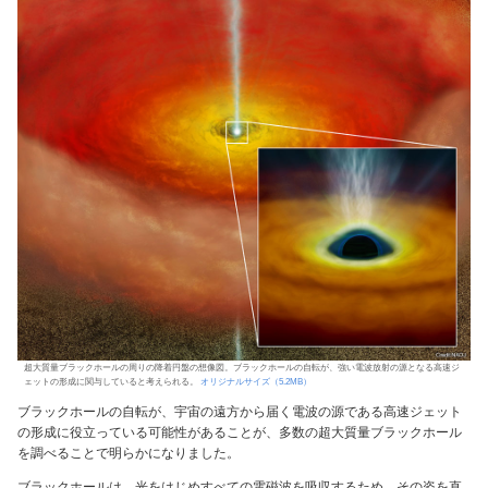
超大質量ブラックホールの周りの降着円盤の想像図。ブラックホールの自転が、強い電波放射の源となる高速ジ
ェットの形成に関与していると考えられる。
オリジナルサイズ（5.2MB）
ブラックホールの自転が、宇宙の遠方から届く電波の源である高速ジェット
の形成に役立っている可能性があることが、多数の超大質量ブラックホール
を調べることで明らかになりました。
ブラックホールは、光をはじめすべての電磁波を吸収するため、その姿を直