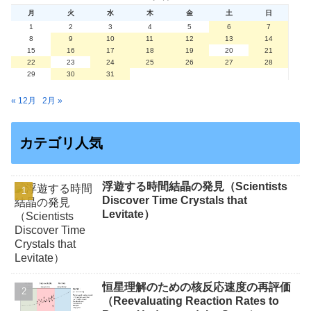
月
火
水
木
金
土
日
1
2
3
4
5
6
7
8
9
10
11
12
13
14
15
16
17
18
19
20
21
22
23
24
25
26
27
28
29
30
31
« 12月
2月 »
カテゴリ人気
浮遊する時間結晶の発見（Scientists
Discover Time Crystals that
Levitate）
恒星理解のための核反応速度の再評価
（Reevaluating Reaction Rates to