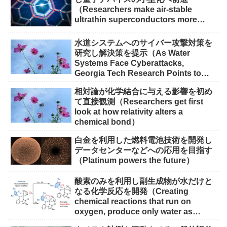
（Researchers make air-stable
ultrathin superconductors more
scalable for quantum devices）
水道システムへのサイバー攻撃対策を
研究し解決策を提示（As Water
Systems Face Cyberattacks,
Georgia Tech Research Points to
Solutions）
相対論が化学結合に与える影響を初め
て直接観測（Researchers get first
look at how relativity alters a
chemical bond）
白金を利用した燃料電池技術を開発し
データセンターなどへの応用を目指す
（Platinum powers the future）
酸素のみを利用し副生成物が水だけと
なる化学反応を開発（Creating
chemical reactions that run on
oxygen, produce only water as
waste）