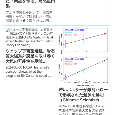
た「衛星を作る」周惑星円
盤
アルマ望遠鏡を用いて「周惑星
円盤」を初めて観測した。若い
恒星を取り巻く塵とガスの円盤
の中で作られた新しい惑星の周
りの小さな円盤構造のこと、理
論的な計算によって予言されて
きた。木星のまわりのような衛
星系を生み出すもとと考えられ
ている。
ウェッブ宇宙望遠鏡、岩石
質太陽系外惑星を取り巻く
大気の可能性を示唆
(NASA’s Webb Hints at
2024-05-08 NASAThis artist's
Possible Atmosphere
concept shows what the
exoplanet 55 Cancri e could ...
Surrounding Rocky
Exoplanet)
若いパルサーが銀河ハロー
で形成された起源を解明
（Chinese Scientists
Unveil Young Pulsar’s
2026-05-20 中国科学院（CAS）
Origin in Galactic Halo）
中国科学院新疆天文台の研究チ
ームは、銀河系ハローに存在す