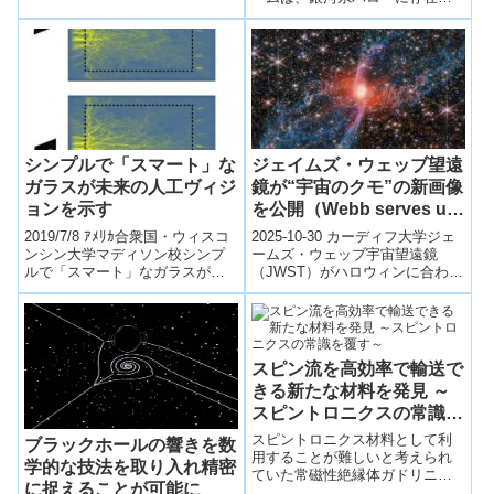
る若いパルサー「PSR
J1740+1000」の起源を解明し
た...
ジェイムズ・ウェッブ望遠
シンプルで「スマート」な
鏡が“宇宙のクモ”の新画像
ガラスが未来の人工ヴィジ
を公開（Webb serves up
ョンを示す
Halloween treat with new
2025-10-30 カーディフ大学ジェ
2019/7/8 ｱﾒﾘｶ合衆国・ウィスコ
images of cosmic creepy
ームズ・ウェッブ宇宙望遠鏡
ンシン大学マディソン校シンプ
（JWST）がハロウィンに合わ
ルで「スマート」なガラスが未
crawly）
せ、「赤いクモ星雲（NGC
来の人工ヴィジョンを示す
6537）」のこれまでにない高精
(Simple ‘smart’ gl...
細画...
スピン流を高効率で輸送で
きる新たな材料を発見 ～
スピントロニクスの常識を
覆す～
スピントロニクス材料として利
ブラックホールの響きを数
用することが難しいと考えられ
学的な技法を取り入れ精密
ていた常磁性絶縁体ガドリニウ
に捉えることが可能に
ムガリウムガーネットが、スピ