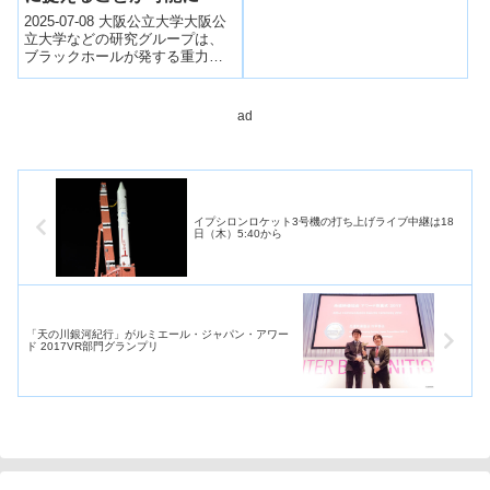
ン流を伝播する有用な材料にな
2025-07-08 大阪公立大学大阪公
り得ることを実証した。
立大学などの研究グループは、
ブラックホールが発する重力波
の「準固有振動」を精密に解析
する手法として、数学の「完全
WKB解...
ad
イプシロンロケット3号機の打ち上げライブ中継は18
日（木）5:40から
「天の川銀河紀行」がルミエール・ジャパン・アワー
ド 2017VR部門グランプリ