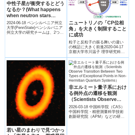
中性子星が衝突するとどう
なるか？(What happens
when neutron stars
collide?)
ニュートリノの「CP位相
2024-06-18 ペンシルベニア州立
大学(PennState)ペンシルバニア
角」を大きく制限すること
州立大学の研究チームは、2つの
に成功
中性子星が衝突する際に発生す
る高温のニュートリノが...
粒子と反粒子の振る舞いの違い
の検証に大きく前進2020-04-17
京都大学市川温子 理学研究科准
教授、中平武 高エネルギー加速
器研究機構准教授、早戸良成 東
京...
非エルミート量子系におけ
る例外点の遷移を観測
（Scientists Observe
Transition Between Two
2026-03-18 中国科学院（CAS）
Types of Exceptional
中国科学院・精密測量科学技術
創新研究院（APM）などの研究
Points in Non-Hermitian
チームは、非エルミート量子系
Quantum Systems）
における2種類の例外点（EP）
若い星のまわりで見つかっ
間...