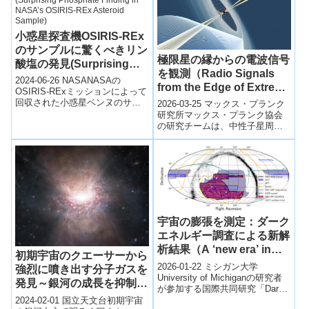
小惑星探査機OSIRIS-REx
のサンプルに驚くべきリン
極限星の縁からの電波信号
酸塩の発見(Surprising
を観測（Radio Signals
Phosphate Finding in
2024-06-26 NASANASAの
from the Edge of Extreme
NASA’s OSIRIS-REx
OSIRIS-RExミッションによって
Stars）
回収された小惑星ベンヌのサン
2026-03-25 マックス・プランク
Asteroid Sample)
プルの初期分析で、炭素、窒
研究所マックス・プランク協会
素、有機化合物に富んだ塵が
の研究チームは、中性子星周辺
発...
で発生する強力な電波信号の起
源を解明する新たな手がかりを
示した。...
宇宙の膨張を測定：ダーク
エネルギー調査による新解
析結果（A ‘new era’ in
初期宇宙のクエーサーから
cosmology: Dark Energy
2026-01-22 ミシガン大学
強烈に噴き出す分子ガスを
Survey releases new
University of Michiganの研究者
発見～銀河の成長を抑制す
が参加する国際共同研究「Dark
analysis of how the
るメカニズムの解明へ～
Energy Survey（DES）」は...
2024-02-01 国立天文台初期宇宙
universe expands）