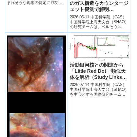
まれそうな現場の特定に成功し
のガス構造をカウンタージ
ました。昨年、 「もうすぐ星の
ェット観測で解明
生まれる場所」のカタログを発
(Researchers Use
2026-06-11 中国科学院（CAS）
表しましたが、今回、野辺山
Counterjet to Reveal
中国科学院上海天文台（SHAO）
45m電波望遠鏡を使って、これ
の研究チームは、ペルセウス銀
らの近辺を含む「電波地図」を
Clumpy Gas Near 3C 84
河団中心に位置する活動銀河核
完成させたのです。 その結果、
Black Hole)
（AGN）3C 84の極めて暗...
オリオン座大星雲の西側にある
フィラメント状の分子雲に、も
うすぐ星が生まれそうな場所が
２か所あることなどが分かりま
した。
活動銀河核との関連から
「Little Red Dot」類似天
体を解析（Study Links
Little Red Dot Analogs to
2026-07-14 中国科学院（CAS）
Active Black Holes,
中国科学院上海天文台（SHAO）
を中心とする国際研究チーム
AGNs）
は、初期宇宙で発見された謎の
天体「Little Red Do...