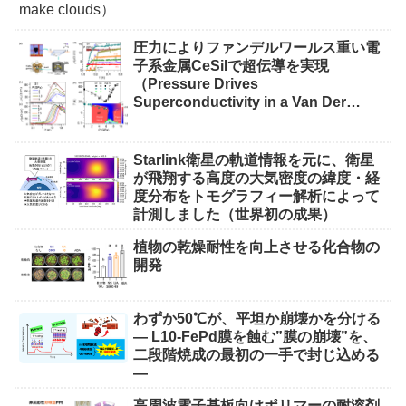
圧力によりファンデルワールス重い電
子系金属CeSiIで超伝導を実現
（Pressure Drives
Superconductivity in a Van Der
Waals Heavy-Fermion Metal CeSiI）
Starlink衛星の軌道情報を元に、衛星
が飛翔する高度の大気密度の緯度・経
度分布をトモグラフィー解析によって
計測しました（世界初の成果）
植物の乾燥耐性を向上させる化合物の
開発
わずか50℃が、平坦か崩壊かを分ける
― L10-FePd膜を蝕む”膜の崩壊”を、
二段階焼成の最初の一手で封じ込める
―
高周波電子基板向けポリマーの耐溶剤