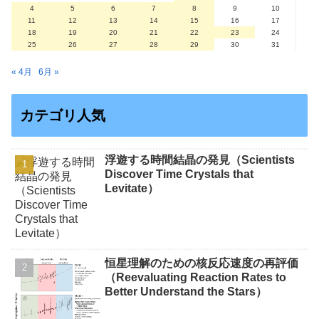
4
5
6
7
8
9
10
11
12
13
14
15
16
17
18
19
20
21
22
23
24
25
26
27
28
29
30
31
« 4月
6月 »
カテゴリ人気
浮遊する時間結晶の発見（Scientists
Discover Time Crystals that
Levitate）
恒星理解のための核反応速度の再評価
（Reevaluating Reaction Rates to
Better Understand the Stars）