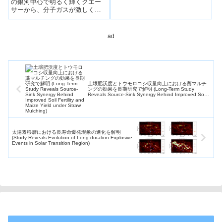
の銀河中心で明るく輝くクエー
サーから、分子ガスが激しく噴
き出ている様子（想像図）。
（クレジット：ALMA
(ESO/NA...
ad
土壌肥沃度とトウモロコシ収量向上における藁マルチ
ングの効果を長期研究で解明 (Long-Term Study
Reveals Source-Sink Synergy Behind Improved Soil
Fertility and Maize Yield under Straw Mulching)
太陽遷移層における長寿命爆発現象の進化を解明
(Study Reveals Evolution of Long-duration Explosive
Events in Solar Transition Region)