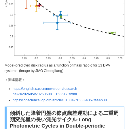
Model-predicted disk radius as a function of mass ratio
q
for 13 DPV
systems. (Image by JIAO Chengliang)
＜関連情報＞
https://english.cas.cn/newsroom/research-
news/202605/t20260508_1158617.shtml
https://iopscience.iop.org/article/10.3847/1538-4357/ae4b30
傾斜した降着円盤の節点歳差運動による二重周
期変光星の長い測光サイクル Long
Photometric Cycles in Double-periodic