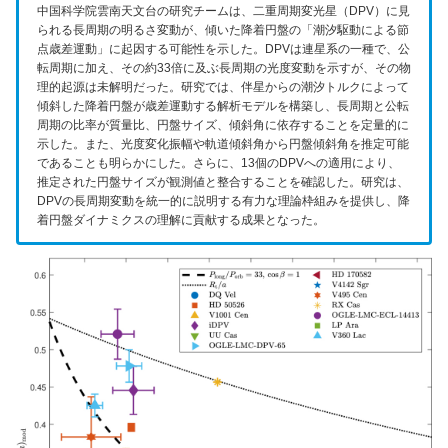
中国科学院雲南天文台の研究チームは、二重周期変光星（DPV）に見
られる長周期の明るさ変動が、傾いた降着円盤の「潮汐駆動による節
点歳差運動」に起因する可能性を示した。DPVは連星系の一種で、公
転周期に加え、その約33倍に及ぶ長周期の光度変動を示すが、その物
理的起源は未解明だった。研究では、伴星からの潮汐トルクによって
傾斜した降着円盤が歳差運動する解析モデルを構築し、長周期と公転
周期の比率が質量比、円盤サイズ、傾斜角に依存することを定量的に
示した。また、光度変化振幅や軌道傾斜角から円盤傾斜角を推定可能
であることも明らかにした。さらに、13個のDPVへの適用により、
推定された円盤サイズが観測値と整合することを確認した。研究は、
DPVの長周期変動を統一的に説明する有力な理論枠組みを提供し、降
着円盤ダイナミクスの理解に貢献する成果となった。