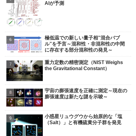
AIが予測
極低温での新しい量子相”混合バブ
ル”を予言～混和性・非混和性の中間
に存在する部分混和性の発見～
重力定数の精密測定（NIST Weighs
the Gravitational Constant）
宇宙の膨張速度を正確に測定～現在の
膨張速度は新たな謎を示唆～
小惑星リュウグウから始原的な「塩
（Salt）」と有機硫黄分子群を発見