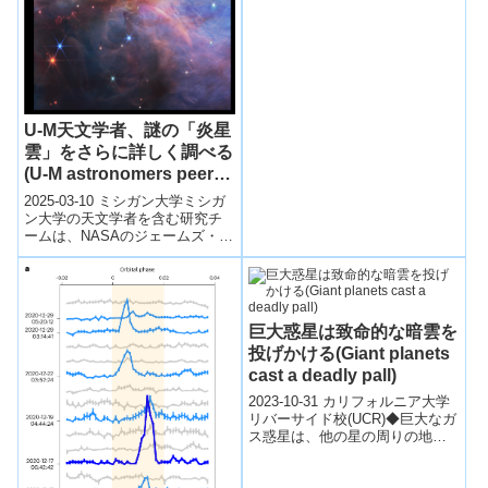
U-M天文学者、謎の「炎星
雲」をさらに詳しく調べる
(U-M astronomers peer
deeper into mysterious
2025-03-10 ミシガン大学ミシガ
Flame Nebula)
ン大学の天文学者を含む研究チ
ームは、NASAのジェームズ・ウ
ェッブ宇宙望遠鏡（JWST）を使
用し、地球から約1,400光...
巨大惑星は致命的な暗雲を
投げかける(Giant planets
cast a deadly pall)
2023-10-31 カリフォルニア大学
リバーサイド校(UCR)◆巨大なガ
ス惑星は、他の星の周りの地球
のような惑星に生命の存在を難
しくする可能性があります。新