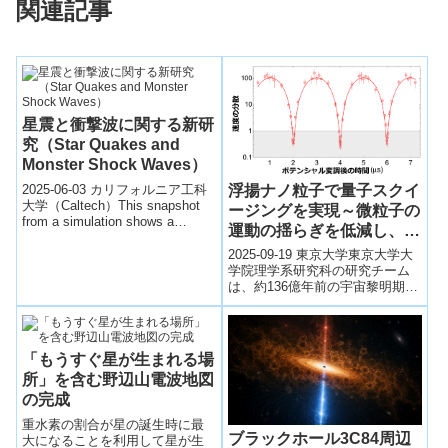
関連記事
星震と衝撃波に関する新研
究（Star Quakes and
Monster Shock Waves）
2025-06-03 カリフォルニア工科
浮揚ナノ粒子で量子スクイ
大学（Caltech）This snapshot
ージングを実現～微粒子の
from a simulation shows a
運動の揺らぎを低減し、量
magnetize...
子力学的状態を生成～
2025-09-19 東京大学東京大学大
学院理学系研究科の研究チーム
は、約136億年前の宇宙黎明期に
形成されたとされる最初期の銀
河候補をジェームズ・ウェッブ
宇宙...
「もうすぐ星が生まれる場
所」を含む野辺山電波地図
の完成
重水素の割合が星の誕生時に最
ブラックホール3C84周辺
大になることを利用して星が生