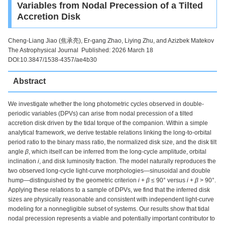
Variables from Nodal Precession of a Tilted
Accretion Disk
Cheng-Liang Jiao (焦承亮), Er-gang Zhao, Liying Zhu, and Azizbek Matekov
The Astrophysical Journal Published: 2026 March 18
DOI:10.3847/1538-4357/ae4b30
Abstract
We investigate whether the long photometric cycles observed in double-
periodic variables (DPVs) can arise from nodal precession of a tilted
accretion disk driven by the tidal torque of the companion. Within a simple
analytical framework, we derive testable relations linking the long-to-orbital
period ratio to the binary mass ratio, the normalized disk size, and the disk tilt
angle
β
, which itself can be inferred from the long-cycle amplitude, orbital
inclination
i
, and disk luminosity fraction. The model naturally reproduces the
two observed long-cycle light-curve morphologies—sinusoidal and double
hump—distinguished by the geometric criterion
i
+
β
≤ 90° versus
i
+
β
> 90°.
Applying these relations to a sample of DPVs, we find that the inferred disk
sizes are physically reasonable and consistent with independent light-curve
modeling for a nonnegligible subset of systems. Our results show that tidal
nodal precession represents a viable and potentially important contributor to