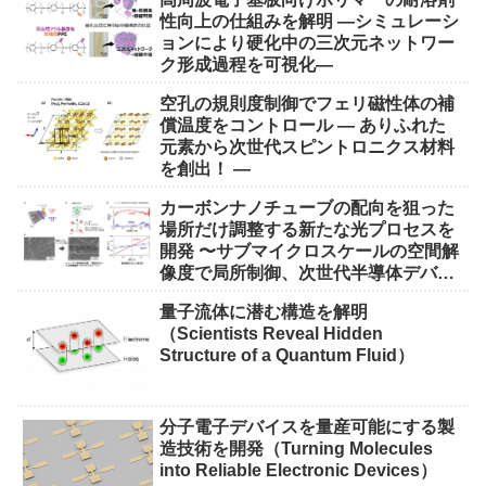
性向上の仕組みを解明 ―シミュレーシ
ョンにより硬化中の三次元ネットワー
ク形成過程を可視化―
空孔の規則度制御でフェリ磁性体の補
償温度をコントロール ― ありふれた
元素から次世代スピントロニクス材料
を創出！ ―
カーボンナノチューブの配向を狙った
場所だけ調整する新たな光プロセスを
開発 〜サブマイクロスケールの空間解
像度で局所制御、次世代半導体デバイ
ス実現に期待〜
量子流体に潜む構造を解明
（Scientists Reveal Hidden
Structure of a Quantum Fluid）
分子電子デバイスを量産可能にする製
造技術を開発（Turning Molecules
into Reliable Electronic Devices）