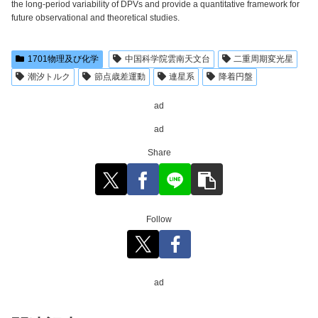
the long-period variability of DPVs and provide a quantitative framework for
future observational and theoretical studies.
1701物理及び化学
中国科学院雲南天文台
二重周期変光星
潮汐トルク
節点歳差運動
連星系
降着円盤
ad
ad
Share
Follow
ad