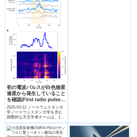
た...
初の電波パルスが白色矮星
連星から発生していること
を確認(First radio pulses
traced to dead-star
2025-03-12 ノースウェスタン大
binary)
学​ノースウェスタン大学を含む
国際的な天文学者チームは、10
年前から観測されていた2時間ご
とに発生する謎の電波放射の原
因...