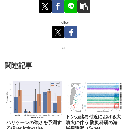
Follow
ad
関連記事
トンガ諸島付近における大
ハリケーンの強さを予測す
噴火に伴う 防災科研の海
る(Predicting the
域観測網（S-net,