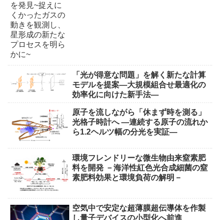
「光が得意な問題」を解く新たな計算
モデルを提案―大規模組合せ最適化の
効率化に向けた新手法―
原子を流しながら「休まず時を測る」
光格子時計へ ―連続する原子の流れか
ら1.2ヘルツ幅の分光を実証―
環境フレンドリーな微生物由来窒素肥
料を開発 －海洋性紅色光合成細菌の窒
素肥料効果と環境負荷の解明－
空気中で安定な超薄膜超伝導体を作製
し量子デバイスの小型化へ前進