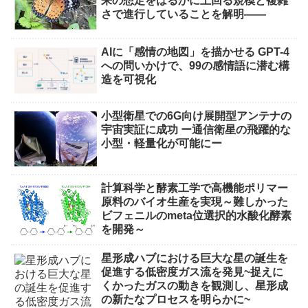
来の想定をはるかに上回る規模と複雑
さで進行していることを解明――
AIに「感情の地図」を描かせる GPT-4
への問いかけで、99の感情語に潜む構
造を可視化
小型衛星での6G向け展開型アンテナの
宇宙実証に成功 ー通信衛星の飛躍的な
小型・軽量化が可能にー
計算科学と酵素工学で高機能ポリマー
原料のバイオ生産を実現～難しかった
ビフェニルのmeta位選択的水酸化酵素
を開発～
星形成ハブにおける巨大な星の誕生を
促進する低密度ガス流を発見~捉えに
くかったガスの動きを観測し、星形成
の新たなプロセスを明らかに~