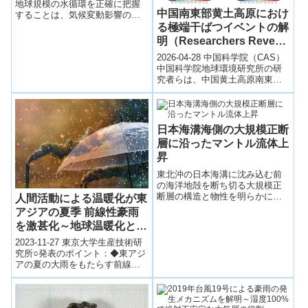
System Models
地球規模の水循環を正確に把握
中国南東部黄土高原におけ
することは、気候変動影響の予
Overestimate River Flow
測や持続可能な水資源管理に不
る極端干ばつイベントの解
Increases）
可欠である。中国科学院・地理
明（Researchers Reveal
科学与...
Extreme Drought Events
2026-04-28 中国科学院（CAS）
in Southeastern Chinese
中国科学院地球環境研究所の研
究者らは、中国黄土高原南東部
Loess Plateau）
における過去約180年（1844～
2023年）の相対湿度（RH...
日本海溝海側の大規模正断
層に沿ったマントル流体上
昇
東北沖の日本海溝に沈み込む前
の海洋地殻を断ち切る大規模正
断層の構造と物性を明らかに
人間活動による温暖化が東
し、その断層に沿ったマントル
アジアの夏季 前線性豪雨
流体の上昇を発見した。大規模
を激甚化～地球温暖化と前
アウターライズ地震を引き起こ
線性豪雨の強度の関係を初
す可能性があり、次のアウター
2023-11-27 東京大学生産技術研
ライズ巨大地震・津波災害に備
めて証明～
究所○発表のポイント：◆東アジ
える上で断層に沿うマントル流
アの夏の大雨をもたらす前線
体変動のモニタリングは重要な
は、偶然性や自然変動に影響を
課題となる。
受けるため、近年の激甚化が、
人間活動...