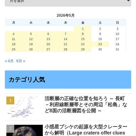
2026年5月
月
火
水
木
金
土
日
1
2
3
4
5
6
7
8
9
10
11
12
13
14
15
16
17
18
19
20
21
22
23
24
25
26
27
28
29
30
31
« 4月
6月 »
カテゴリ人気
活断層の正確な位置を知ろう ～ 長町
－利府線断層帯とその周辺「松島」な
ど8面の活断層図を公開 ～
小惑星プシケの起源を大型クレーター
から解明（Large craters offer clues