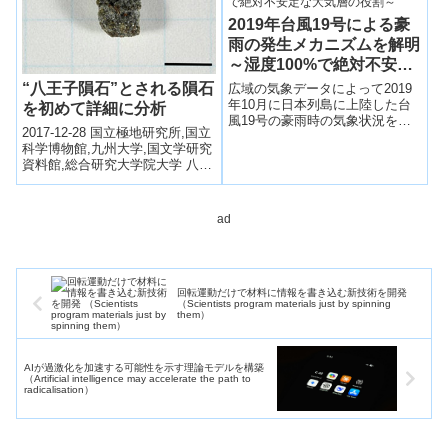
2019年台風19号による豪
雨の発生メカニズムを解明
～湿度100%で絶対不安定
な大気層の役割～
“八王子隕石”とされる隕石
広域の気象データによって2019
年10月に日本列島に上陸した台
を初めて詳細に分析
風19号の豪雨時の気象状況を分
2017-12-28 国立極地研究所,国立
析し、豪雨の発生原因を明らか
科学博物館,九州大学,国文学研究
にした。
資料館,総合研究大学院大学 八王
子隕石とされる隕石の小片（約
0.1g、図1）を初めて詳...
ad
回転運動だけで材料に情報を書き込む新技術を開発
（Scientists program materials just by spinning
them）
AIが過激化を加速する可能性を示す理論モデルを構築
（Artificial intelligence may accelerate the path to
radicalisation）