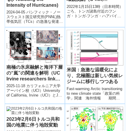
Intensity of Hurricanes)
DONET）で観測された水
2022年1月15日13時（日本時間）
圧変動
ごろ、トンガ諸島付近のフン
2024-04-05 パシフィック・ノー
ガ・トンガ-フンガ・ハアパイ火
スウェスト国立研究所(PNNL)熱
山で大規模噴火が発生し 、同日
帯低気圧（TCs）の急激な発達
20時過ぎから、S-netとDONET
(RI)は、沿岸地域への深刻な経済
の全観測点で潮位変化が観測さ
的および社会的脅威をも...
れた。 沖合のS-netとDONETの
観測点では最大10数㎝程度（片
振幅）で、初動部分よりも後続
部分で大きい。 すべての観測点
で、初動は潮位の上昇を記録し
た。
南極の氷床融解と海洋下層
米国：急激な温暖化によ
の“嵐”の関連を解明（UC
り、北極圏は新しい気候レ
Irvine researchers link
ジームに移行しつつある
Antarctic ice loss to
2025-11-18 カリフォルニア大学
Fast-warming Arctic transitioning
‘storms’ at the ocean’s
アーバイン校（UCI）University
to new climate state「政策の科
of California, Irvine（UCI）とJet
subsurface）
学」関連 海外情報 期間：9
Propuls...
月17日～9...
2023年2月6日トルコ共和
国の地震に伴う地殻変動