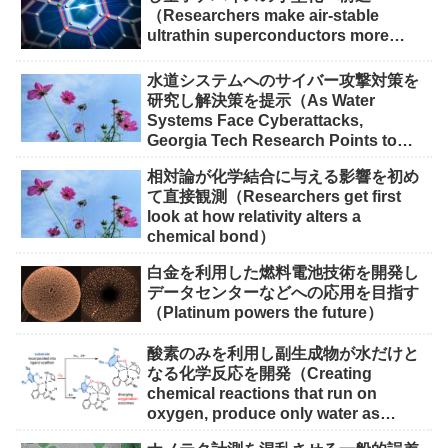
（Researchers make air-stable
ultrathin superconductors more
scalable for quantum devices）
水道システムへのサイバー攻撃対策を
研究し解決策を提示（As Water
Systems Face Cyberattacks,
Georgia Tech Research Points to
Solutions）
相対論が化学結合に与える影響を初め
て直接観測（Researchers get first
look at how relativity alters a
chemical bond）
白金を利用した燃料電池技術を開発し
データセンターなどへの応用を目指す
（Platinum powers the future）
酸素のみを利用し副生成物が水だけと
なる化学反応を開発（Creating
chemical reactions that run on
oxygen, produce only water as
waste）