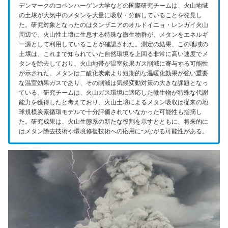
デンマークのコペンハーゲン大学などの国際研究チームは、火山地域
の土壌が大気中のメタンを大量に吸収・分解していることを発見し
た。研究対象となったのはタンザニアのオルドイニョ・レンガイ火山
周辺で、火山性土壌に生息する特殊な微生物群が、メタンをエネルギ
ー源として利用していることが確認された。測定の結果、この地域の
土壌は、これまで知られていた自然環境を上回る非常に高い速度でメ
タンを除去しており、火山地帯が温室効果ガス削減に寄与する可能性
が示された。メタンは二酸化炭素より短期的な温暖化効果が強い重要
な温室効果ガスであり、その削減は気候変動対策の大きな課題となっ
ている。研究チームは、火山ガス環境に適応した微生物が特殊な代謝
能力を獲得したと考えており、火山土壌によるメタン吸収は従来の地
球規模炭素循環モデルで十分評価されていなかった可能性も指摘し
た。研究成果は、火山生態系の新たな役割を示すとともに、将来的に
はメタン除去技術や環境修復技術への応用につながる可能性がある。