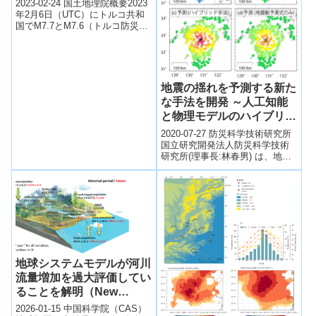
2023-02-24 国土地理院概要2023
年2月6日（UTC）にトルコ共和
国でM7.7とM7.6（トルコ防災危
機管理庁；AFAD）の地震が発生
しました。日本の...
地震の揺れを予測する新た
な手法を開発 ～人工知能
と物理モデルのハイブリッ
ドで更なる精度向上へ～
2020-07-27 防災科学技術研究所
国立研究開発法人防災科学技術
研究所(理事長:林春男) は、地震
による揺れの予測（地震動予
測）の高度化に向け、人工知能
と物...
地球システムモデルが河川
流量増加を過大評価してい
ることを解明（New
Study Reveals Earth
2026-01-15 中国科学院（CAS）