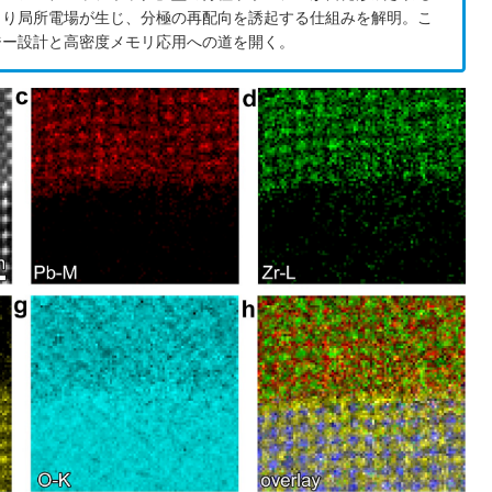
より局所電場が生じ、分極の再配向を誘起する仕組みを解明。こ
ジー設計と高密度メモリ応用への道を開く。