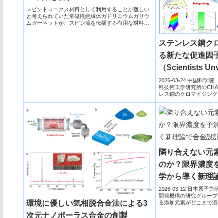
スピントロニクス材料として利用することが難しい
と考えられていた常磁性絶縁体ガドリニウムガリウ
ムガーネットが、スピン流を伝播する有用な材料に
なり得ることを実証した。
ステンレス鋼ク
る新たな促進因
（Scientists Un
Promoter in Stai
2026-03-24 中国科
料技術工学研究所のCHA
Chromizing for 
レス鋼のクロマイジング
け...
Protection）
隣り合えない元
のか？限界濃度を
学から導く新理
―
2026-03-12 日本
開発機構の研究グループ
環境に優しい気相脱合金法による3
る添加元素がどこまで溶
度」を理論...
次元ナノポーラス合金の創製