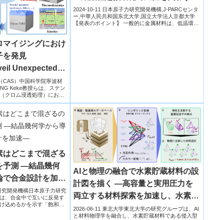
高強度化～
2024-10-11 日本原子力研究開発機構,J-PARCセンタ
ー,中華人民共和国东北大学,国立大学法人京都大学
【発表のポイント】 一般的に金属材料は、低温環
境...
ロマイジングにおけ
子を発見
veil Unexpected
nless Steel
学院 （CAS）中国科学院寧波材
NG Keke教授らは、ステン
Surface
（クロム浸透処理）にお
素はどこまで混ざる
予測 ―結晶幾何
AIと物理の融合で水素貯蔵材料の設
論で合金設計を加速
計図を描く ―高容量と実用圧力を
原子力研究開発機構日本原子力研究
両立する材料探索を加速し、水素エ
は、合金中で互いに反発す
け込めるかを示す「飽和濃
ネルギー社会の実現へ貢献―
2026-06-11 東北大学東北大学の研究グループは、AI
と材料物理学を融合し、水素貯蔵材料である侵入型