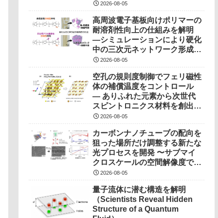
2026-08-05
高周波電子基板向けポリマーの
耐溶剤性向上の仕組みを解明
―シミュレーションにより硬化
中の三次元ネットワーク形成過
程を可視化―
2026-08-05
空孔の規則度制御でフェリ磁性
体の補償温度をコントロール
― ありふれた元素から次世代
スピントロニクス材料を創出！
―
2026-08-05
カーボンナノチューブの配向を
狙った場所だけ調整する新たな
光プロセスを開発 〜サブマイ
クロスケールの空間解像度で局
所制御、次世代半導体デバイス
2026-08-05
実現に期待〜
量子流体に潜む構造を解明
（Scientists Reveal Hidden
Structure of a Quantum