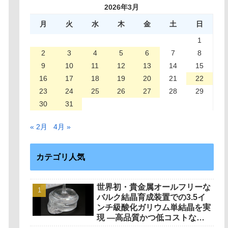
2026年3月
月
火
水
木
金
土
日
1
2
3
4
5
6
7
8
9
10
11
12
13
14
15
16
17
18
19
20
21
22
23
24
25
26
27
28
29
30
31
« 2月
4月 »
カテゴリ人気
世界初・貴金属オールフリーな
バルク結晶育成装置での3.5イ
ンチ級酸化ガリウム単結晶を実
現 ―高品質かつ低コストな次
世代パワー半導体の実用化を加