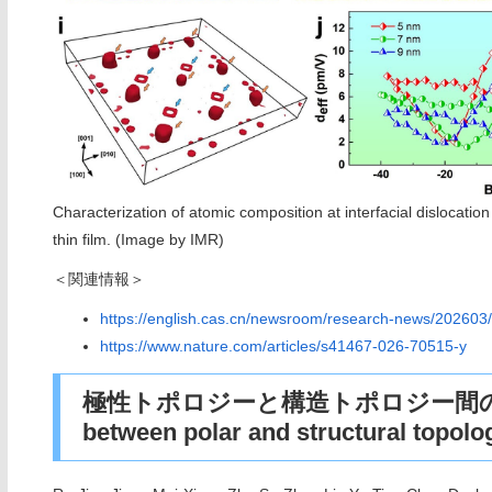
Characterization of atomic composition at interfacial dislocation
thin film. (Image by IMR)
＜関連情報＞
https://english.cas.cn/newsroom/research-news/20260
https://www.nature.com/articles/s41467-026-70515-y
極性トポロジーと構造トポロジー間の強い相互
between polar and structural topolo