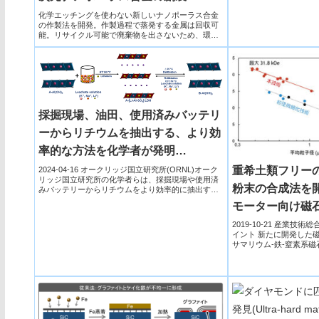
化学エッチングを使わない新しいナノポーラス合金
の作製法を開発。作製過程で蒸発する金属は回収可
能。リサイクル可能で廃棄物を出さないため、環境
に優しい手法である。
採掘現場、油田、使用済みバッテリ
ーからリチウムを抽出する、より効
率的な方法を化学者が発明
(Chemists invent a more efficient
重希土類フリー
2024-04-16 オークリッジ国立研究所(ORNL)オーク
リッジ国立研究所の化学者らは、採掘現場や使用済
way to extract lithium from mining
粉末の合成法を
みバッテリーからリチウムをより効率的に抽出する
方法を...
sites, oil fields, used batteries)
モーター向け磁
2019-10-21 産業技
イント 新たに開発した
サマリウム-鉄-窒素系磁
土類...