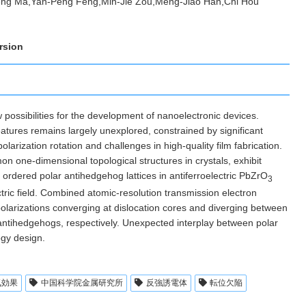
eng Ma,Yan-Peng Feng,Min-Jie Zou,Meng-Jiao Han,Chi Hou
rsion
possibilities for the development of nanoelectronic devices.
features remains largely unexplored, constrained by significant
olarization rotation and challenges in high-quality film fabrication.
mon one-dimensional topological structures in crystals, exhibit
ordered polar antihedgehog lattices in antiferroelectric PbZrO
3
ectric field. Combined atomic-resolution transmission electron
 polarizations converging at dislocation cores and diverging between
e antihedgehogs, respectively. Unexpected interplay between polar
ogy design.
気効果
中国科学院金属研究所
反強誘電体
転位欠陥