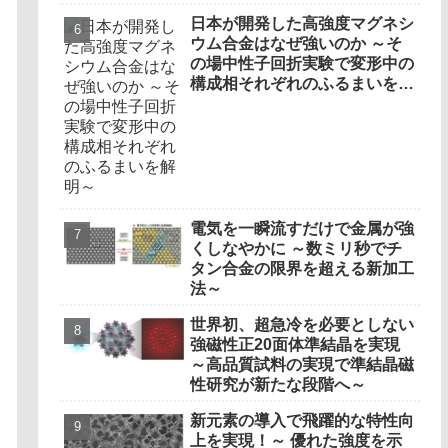
nuclear reactors）
日本が開発した高強度マグネシ
ウム合金はなぜ強いのか ～そ
の場中性子回折実験で変形中の
構成相それぞれのふるまいを解
明～
電気を一瞬流すだけで金属が強
くしなやかに ～数ミリ秒でチ
タン合金の限界を超える新加工
法～
世界初、超急冷を必要としない
強磁性正20面体準結晶を実現
～高品質試料の実現で準結晶磁
性研究が新たな段階へ～
新元素の導入で飛躍的な特性向
上を実現！～ 優れた強度を示