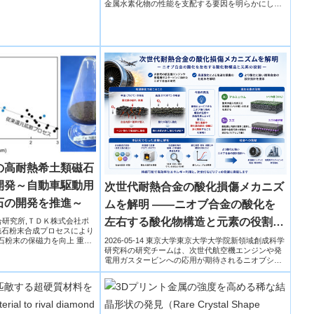
金属水素化物の性能を支配する要因を明らかにし
た。研究で...
の高耐熱希土類磁石
開発～自動車駆動用
次世代耐熱合金の酸化損傷メカニズ
石の開発を推進～
ムを解明 ――ニオブ合金の酸化を
左右する酸化物構造と元素の役割
術総合研究所,ＴＤＫ株式会社ポ
磁石粉末合成プロセスにより
――
2026-05-14 東京大学東京大学大学院新領域創成科学
石粉末の保磁力を向上 重希
研究科の研究チームは、次世代航空機エンジンや発
電用ガスタービンへの応用が期待されるニオブシリ
サイド基耐...