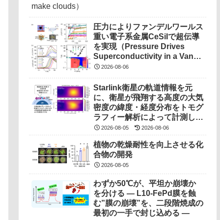
圧力によりファンデルワールス
重い電子系金属CeSiIで超伝導
を実現（Pressure Drives
Superconductivity in a Van
Der Waals Heavy-Fermion
2026-08-06
Metal CeSiI）
Starlink衛星の軌道情報を元
に、衛星が飛翔する高度の大気
密度の緯度・経度分布をトモグ
ラフィー解析によって計測しま
した（世界初の成果）
2026-08-05
2026-08-06
植物の乾燥耐性を向上させる化
合物の開発
2026-08-05
わずか50℃が、平坦か崩壊か
を分ける ― L10-FePd膜を蝕
む”膜の崩壊”を、二段階焼成の
最初の一手で封じ込める ―