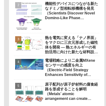
機能性デバイスにつながる新た
速し、2029年の量産へ―
なドミノ型相転移機構を発見
（Scientists Discover Novel
Domino-Like Phase
Transformation Mechanism
with Implications for
Functional Devices）
熱を電気に変える「ナノ界面」
をマクロに三次元形成した磁性
体を開発 — 熱エネルギーの有
効活用に向けた新たな材料設計
の指針 —
電場戦略により二金属MXene
センサーの感度を向上
（Electric-Field Strategy
Enhances Sensitivity of
Bimetallic MXene Sensors）
原子配列が原子炉材料の腐食経
路を形成することを解明
（Metals’ atomic
arrangement can create
‘corrosion highways’ in