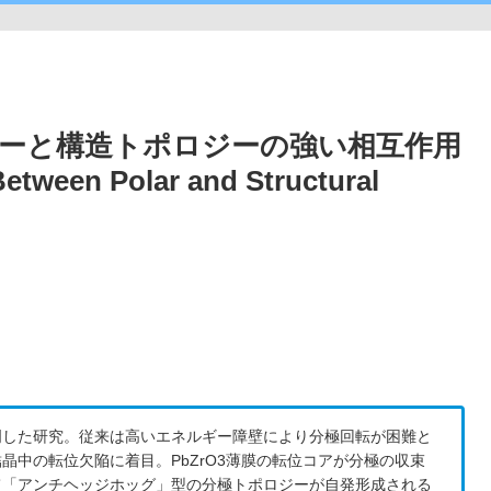
ーと構造トポロジーの強い相互作用
tween Polar and Structural
明した研究。従来は高いエネルギー障壁により分極回転が困難と
中の転位欠陥に着目。PbZrO3薄膜の転位コアが分極の収束
て「アンチヘッジホッグ」型の分極トポロジーが自発形成される