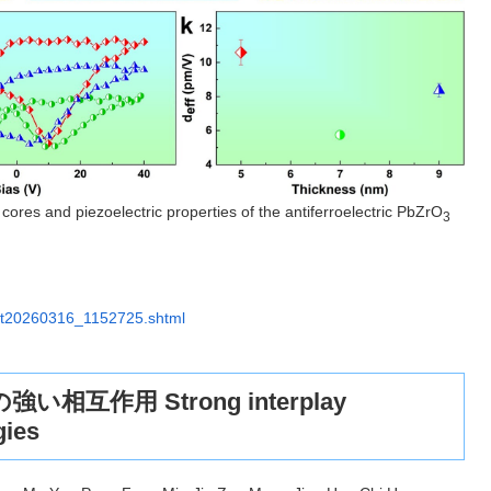
 cores and piezoelectric properties of the antiferroelectric PbZrO
3
3/t20260316_1152725.shtml
作用 Strong interplay
gies