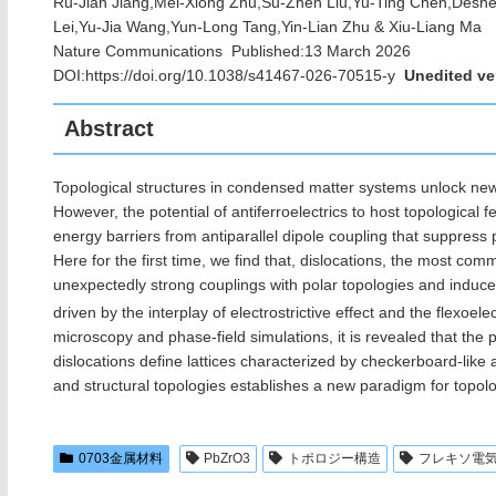
Ru-Jian Jiang,Mei-Xiong Zhu,Su-Zhen Liu,Yu-Ting Chen,Desh
Lei,Yu-Jia Wang,Yun-Long Tang,Yin-Lian Zhu & Xiu-Liang Ma
Nature Communications Published:13 March 2026
DOI:https://doi.org/10.1038/s41467-026-70515-y
Unedited ve
Abstract
Topological structures in condensed matter systems unlock new 
However, the potential of antiferroelectrics to host topological 
energy barriers from antiparallel dipole coupling that suppress p
Here for the first time, we find that, dislocations, the most com
unexpectedly strong couplings with polar topologies and induce 
driven by the interplay of electrostrictive effect and the flexoel
microscopy and phase-field simulations, it is revealed that the
dislocations define lattices characterized by checkerboard-lik
and structural topologies establishes a new paradigm for topol
0703金属材料
PbZrO3
トポロジー構造
フレキソ電