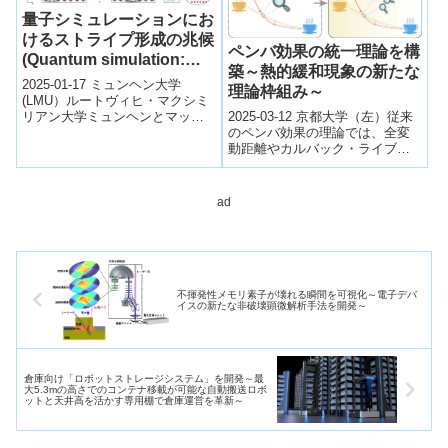
量子シミュレーションにお
けるストライプ形成の兆候
ペンバ効果の統一理論を構
(Quantum simulation:
築～熱的緩和現象の新たな
First signs of stripe
2025-01-17 ミュンヘン大学
理論枠組み～
formation)
(LMU）ルートヴィヒ・マクシミ
2025-03-12 京都大学（左）従来
リアン大学ミュンヘンとマック
のペンバ効果の理論では、全変
ス・プランク量子光学研究所の
動距離やカルバック・ライブラ
研究チームが、冷却原子を用い
ー発散など、特定の距離測定法
たフェル...
を用いて緩和速度を定量化す
る。（右）...
ad
不揮発性メモリ素子が壊れる瞬間を可視化～電子デバ
イスの新たな非破壊顕微解析手法を開発～
倉庫向け「ロボットストレージシステム」を開発～最
大5.3mの高さでのコンテナ移載が可能な自動搬送ロボ
ットと天井高を活かす専用棚で倉庫運営を革新～