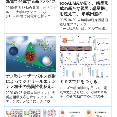
降雪で発電する新デバイス
exoALMAが拓く、惑星形
2019/4/15 ｱﾒﾘｶ合衆国・カリフォ
成の新たな視界 : 惑星探し
ルニア大学ロサンゼルス校
を超えて、 形成円盤の物
(UCLA)降雪で発電する新デバイ
理機構に迫る
2025-04-30 自然科学研究機構国
ス (Best in snow: New scienti...
際研究プロジェクト
「exoALMA」は、アルマ望遠鏡
を用い、若い星の周囲に形成さ
れつつある惑星系の観測によ
り、惑星誕生の...
ナノ秒レーザーパルス照射
によってジアリールエテン
ミミズで弁をつくる
ナノ粒子の光異性化反応が
ミミズの筋肉組織を用いて、電
増幅する！
気刺激によらない、化学エネル
2020-09-25 愛媛大学ポイント 光
ギーのみで動作する小型の弁
誘起開環反応を示すジアリール
（バルブ）を開発した。
エテンのナノ粒子に、ナノ秒パ
ルスレーザーを１発照射する
と、閉環体から開環体への反応
量が最大...