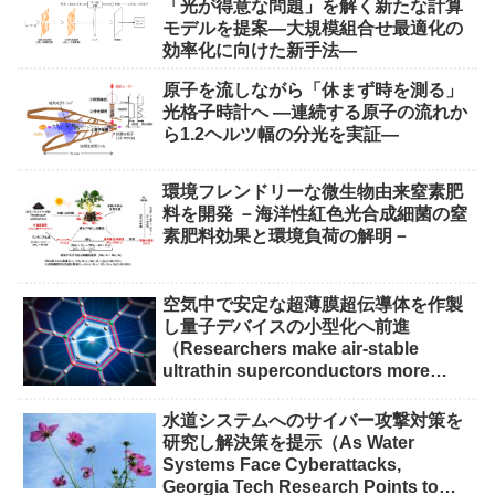
「光が得意な問題」を解く新たな計算
モデルを提案―大規模組合せ最適化の
効率化に向けた新手法―
原子を流しながら「休まず時を測る」
光格子時計へ ―連続する原子の流れか
ら1.2ヘルツ幅の分光を実証―
環境フレンドリーな微生物由来窒素肥
料を開発 －海洋性紅色光合成細菌の窒
素肥料効果と環境負荷の解明－
空気中で安定な超薄膜超伝導体を作製
し量子デバイスの小型化へ前進
（Researchers make air-stable
ultrathin superconductors more
scalable for quantum devices）
水道システムへのサイバー攻撃対策を
研究し解決策を提示（As Water
Systems Face Cyberattacks,
Georgia Tech Research Points to