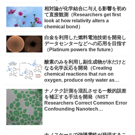
Solutions）
相対論が化学結合に与える影響を初め
て直接観測（Researchers get first
look at how relativity alters a
chemical bond）
白金を利用した燃料電池技術を開発し
データセンターなどへの応用を目指す
（Platinum powers the future）
酸素のみを利用し副生成物が水だけと
なる化学反応を開発（Creating
chemical reactions that run on
oxygen, produce only water as
waste）
ナノテク計測を混乱させる一般的誤差
を補正する手法を開発（NIST
Researchers Correct Common Error
Confounding Nanotech
Measurements）
ナノスケールで強誘電性が発現するこ