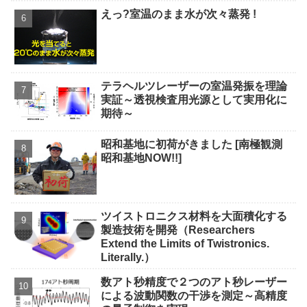
えっ?室温のまま水が次々蒸発 !
テラヘルツレーザーの室温発振を理論
実証～透視検査用光源として実用化に
期待～
昭和基地に初荷がきました [南極観測
昭和基地NOW!!]
ツイストロニクス材料を大面積化する
製造技術を開発（Researchers
Extend the Limits of Twistronics.
Literally.）
数アト秒精度で２つのアト秒レーザー
による波動関数の干渉を測定～高精度