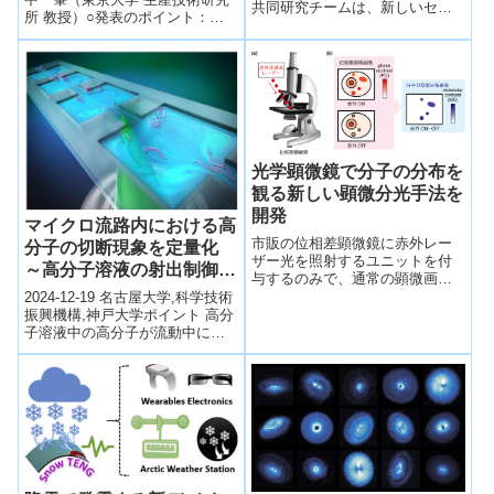
共同研究チームは、新しいセラ
所 教授）○発表のポイント：◆
ミック材料 Ba7Nb4MoO20 が水
固体の上を液体が流れるとき、
蒸気を吸収すると酸化物イ...
ある流速を超えると液体が固体
表...
光学顕微鏡で分子の分布を
観る新しい顕微分光手法を
開発
マイクロ流路内における高
市販の位相差顕微鏡に赤外レー
分子の切断現象を定量化
ザー光を照射するユニットを付
～高分子溶液の射出制御、
与するのみで、通常の顕微画像
流路内攪拌に貢献～
の上に分子の空間分布画像をの
2024-12-19 名古屋大学,科学技術
せる新技術の開発に成功した。
振興機構,神戸大学ポイント 高分
子溶液中の高分子が流動中に切
断する現象が報告されていた
が、どのような状況で切断が生
じる...