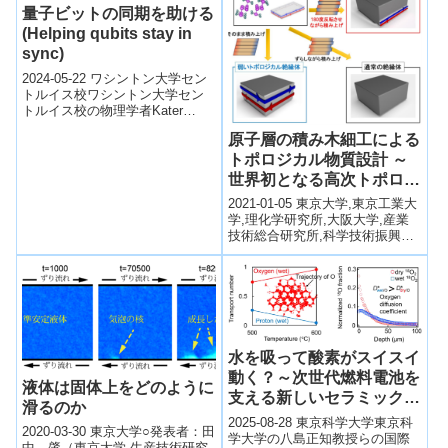
量子ビットの同期を助ける
(Helping qubits stay in
sync)
2024-05-22 ワシントン大学セン
トルイス校ワシントン大学セン
トルイス校の物理学者Kater
Murchと彼の研究グループは、ナ
原子層の積み木細工による
ノ製造技術を用いて超伝導量...
トポロジカル物質設計 ～
世界初となる高次トポロジ
カル絶縁体の実証～
2021-01-05 東京大学,東京工業大
学,理化学研究所,大阪大学,産業
技術総合研究所,科学技術振興機
構ポイント 原子層の積み方の違
いでさまざまなトポロジカル...
水を吸って酸素がスイスイ
動く？～次世代燃料電池を
液体は固体上をどのように
支える新しいセラミックス
滑るのか
の秘密を解明～
2025-08-28 東京科学大学東京科
2020-03-30 東京大学○発表者：田
学大学の八島正知教授らの国際
中 肇（東京大学 生産技術研究