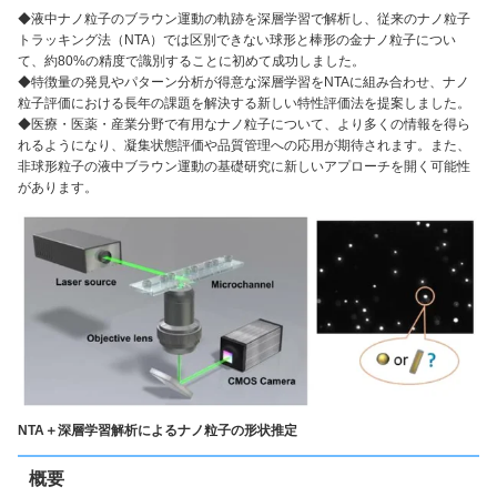
◆液中ナノ粒子のブラウン運動の軌跡を深層学習で解析し、従来のナノ粒子
トラッキング法（NTA）では区別できない球形と棒形の金ナノ粒子につい
て、約80%の精度で識別することに初めて成功しました。
◆特徴量の発見やパターン分析が得意な深層学習をNTAに組み合わせ、ナノ
粒子評価における長年の課題を解決する新しい特性評価法を提案しました。
◆医療・医薬・産業分野で有用なナノ粒子について、より多くの情報を得ら
れるようになり、凝集状態評価や品質管理への応用が期待されます。また、
非球形粒子の液中ブラウン運動の基礎研究に新しいアプローチを開く可能性
があります。
NTA＋深層学習解析によるナノ粒子の形状推定
概要