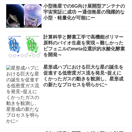
小型衛星での6G向け展開型アンテナの
宇宙実証に成功 ー通信衛星の飛躍的な
小型・軽量化が可能にー
計算科学と酵素工学で高機能ポリマー
原料のバイオ生産を実現～難しかった
ビフェニルのmeta位選択的水酸化酵素
を開発～
星形成ハブにおける巨大な星の誕生を
促進する低密度ガス流を発見~捉えに
くかったガスの動きを観測し、星形成
の新たなプロセスを明らかに~