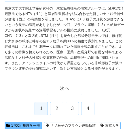
東京大学大学院工学系研究科の一木隆範教授らの研究グループは、液中1粒子
観察法であるNTA（注1）と深層学習解析を組み合わせた新しいナノ粒子特性
評価法（図1）の有効性を示しました。NTAではナノ粒子の形状を評価できな
いという長年の課題がありましたが、今回、ブラウン運動（注2）の軌跡デー
タから形状を識別する深層学習モデルの構築に成功しました。1次元
CNN（注3）と双方向LSTM（注4）を統合した形状分類モデルでは、ほぼ同
じ大きさの球形と棒形の金ナノ粒子を約80%の精度で識別できました。この
評価法は、これまで計測データに隠れていた情報を読み出すことができ、よ
り多くの特徴を捉えられるため、医療・医薬・産業分野で有用な材料である
広範なナノ粒子の性状や凝集状態の評価、品質管理への応用が期待されま
す。また、アインシュタインの時代から課題となっている非球形粒子の液中
ブラウン運動の基礎研究において、新しい方法論となる可能性があります。
次へ
1
2
3
4
1700応用理学一般
ナノ粒子のブラウン運動軌跡
東京大学