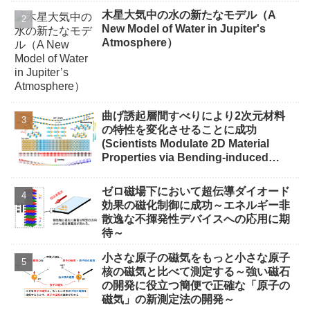
木星大気中の水の新たなモデル（A
New Model of Water in Jupiter's
Atmosphere）
曲げ誘起層間すべりにより2次元材料
の特性を変化させることに成功
(Scientists Modulate 2D Material
Properties via Bending-induced
Interlayer Sliding)
ゼロ磁場下において超伝導ダイオード
効果の磁化制御に成功～エネルギー非
散逸な不揮発性デバイスへの応用に期
待～
小さな原子の磁気をもっと小さな原子
核の磁気と比べて測定する～強い磁石
の開発に役立つ簡便で正確な「原子の
磁気」の新測定法の開発～