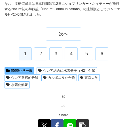
なお、本研究成果は日本時間6月12日にシュプリンガー・ネイチャーが発行
するNature誌の姉妹誌「Nature Communications」の速報版としてジャーナ
ルHPに公開されました。
次へ
1
2
3
4
5
6
0500化学一般
ウレア結合に水素分子（H2）付加
ウレア選択的分解
カルボニル化合物
東京大学
水素化触媒
ad
ad
Share