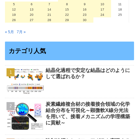
5
6
7
8
9
10
11
12
13
14
15
16
17
18
19
20
21
22
23
24
25
26
27
28
29
30
« 5月
7月 »
カテゴリ人気
結晶化過程で安定な結晶はどのように
して選ばれるか？
炭素繊維複合材の接着接合領域の化学
結合分布を可視化～顕微軟X線分光法
を用いて、接着メカニズムの学理構築
に貢献～