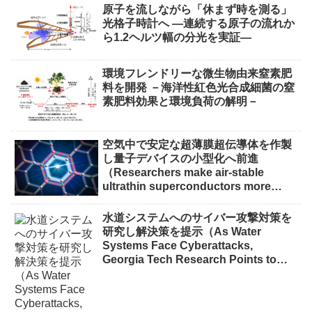
原子を流しながら「休まず時を測る」
光格子時計へ ―連続する原子の流れか
ら1.2ヘルツ幅の分光を実証―
環境フレンドリーな微生物由来窒素肥
料を開発 －海洋性紅色光合成細菌の窒
素肥料効果と環境負荷の解明－
空気中で安定な超薄膜超伝導体を作製
し量子デバイスの小型化へ前進
（Researchers make air-stable
ultrathin superconductors more
scalable for quantum devices）
水道システムへのサイバー攻撃対策を
研究し解決策を提示（As Water
Systems Face Cyberattacks,
Georgia Tech Research Points to
Solutions）