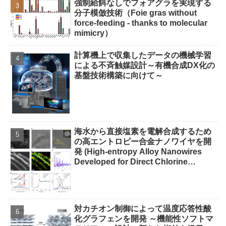
強制給餌なしでフォアグラを実現する
分子模倣技術（Foie gras without
force-feeding - thanks to molecular
mimicry）
計算機上で収集したデータの機械学習
による不斉触媒設計～有機合成DX化の
基盤技術構築に向けて～
海水から直接塩素を電解合成するため
の高エントロピー合金ナノワイヤを開
発 (High-entropy Alloy Nanowires
Developed for Direct Chlorine
Electrosynthesis from Seawater)
対カチオン制御によって温度応答性酸
化グラフェンを開発 ～機能性ソフトマ