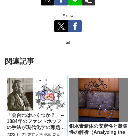
Follow
ad
関連記事
「会合比はいくつか？」～
1884年のファントホッフ
銅水素錯体の安定性と凝集
の手法が現代化学の難題の
性の解析（Analyzing the
解法に～
2023-12-21 東京大学池本 晃喜