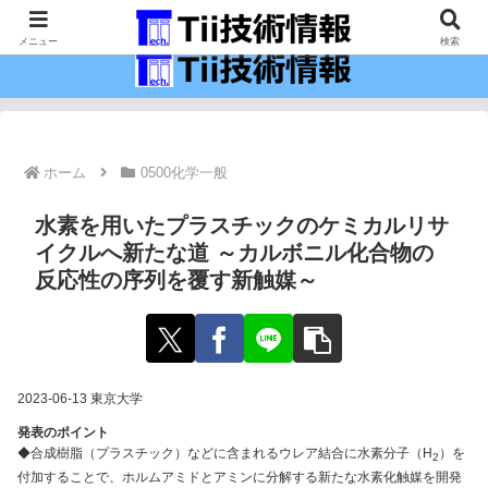
最新の科学技術の情報インフラ。
メニュー
検索
ホーム
0500化学一般
水素を用いたプラスチックのケミカルリサ
イクルへ新たな道 ～カルボニル化合物の
反応性の序列を覆す新触媒～
2023-06-13 東京大学
発表のポイント
◆合成樹脂（プラスチック）などに含まれるウレア結合に水素分子（H
）を
2
付加することで、ホルムアミドとアミンに分解する新たな水素化触媒を開発