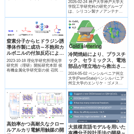
光特性を解明～
2026-02-24 神戸大学神戸大学大
プロジェクトで蓄積した基盤技
学院工学研究科の研究グループ
術や有用物質生産に関するデー
は、シリコン製ナノアンテナ近
タをNITEの生物資源データプラ
傍で生じる円偏光のヘリシティ
ットフォーム（DBRP）に集積し
（回転方向）を制御し、その空
て整備した。
間分布を...
窒素分子からヒドラジン誘
導体作製に成功～不飽和カ
ルボニルの付加反応による
冷間焼結により、プラスチ
含窒素有機物の直接合成～
ック、セラミックス、電池
2023-10-18 理化学研究所理化学
研究所（理研）開拓研究本部 侯
部品が埋立地から救出され
有機金属化学研究室の侯 召民 主
る可能性(Cold sintering
2024-05-02 ペンシルベニア州立
任研究員（環境資源科学研究セ
may rescue plastic,
大学(PennState)ペンシルバニア
ンター 副センター長）、卓 庆...
州立大学のエンリケ・ゴメス教
ceramics, battery
授は、リサイクルが必ずしも物
components from
品の最終的な埋め立て処分...
landfills)
高効率かつ高耐久なクロー
大規模言語モデルを用いた
ルアルカリ電解用触媒の開
有機分子設計手法の開発～