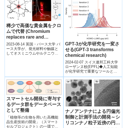
稀少で高価な貴金属をクロ
ムで代替 (Chromium
replaces rare and
expensive noble metals)
GPT-3が化学研究を一変さ
2023-08-14 英国・バース大学 バ
ース大学が、発光材料や触媒と
せる(GPT-3 transforms
してオスミニウムやルテニウム
chemical research)
等の貴金属を代替できる、クロ
2024-02-07 スイス連邦工科大学
ミウム化合物を開発。 新クロミ
ローザンヌ校(EPFL)◆人工知能
ウ...
が化学研究で重要なツールとし
て成長しており、機械学習が特
に注目されています。しかし、
機...
スマートセル開発に寄与す
るデータ群をデータベース
として整備
ナノアンテナによる円偏光
制御と計測手法の開発～シ
「植物等の生物を用いた高機能
品生産技術の開発」（スマート
リコンナノ粒子近傍の円偏
セルプロジェクト）の一環で、