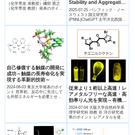
Stability and Aggregation
（化学専攻 准教授）磯部 寛之
of Copper Hydride
（化学専攻 教授）発表のポイン
2025-07-25 パシフィック・ノー
ト 複数の分子が弱い相互作用に
Monomers）
スウェスト国立研究所
より会合する超分子錯体が、ど
(PNNL)ChatGPT:太平洋北西国立
の...
研究所（PNNL）の研究で、銅水
素化物（CuH）触媒が活性...
自己修復する触媒の開発に
成功～触媒の長寿命化を実
現する革新的技術～
2024-08-03 東京大学発表のポイ
従来より１桁以上高速！レ
ント 世界初、反応中に失活して
アメタルフリーな高速・高
も外部エネルギーを必要とせ
効率りん光を実現～有機分
ず、自発的に自己修復する触媒
子の高速りん光メカニズム
を開発した。 触媒科学の長年の
2024-07-04 大阪大学自然科学系
課題で...
を解明～
理学研究科 助教 谷 洋介研究成
果のポイント レアメタルを使わ
ない、有機分子のりん光の高速
化・高効率化に成功。そのメカ
ニ...