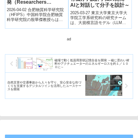
発（Researchers
AIと対話して分子を設計～
Develop Highly Efficient,
2026-04-02 合肥物質科学研究院
2025-03-27 東京大学​東京大学大
Durable Catalyst for
（HFIPS）中国科学院合肥物質
学院工学系研究科の研究チーム
科学研究院の殷華傑教授らは、
Chlor-Alkali
は、大規模言語モデル（LLM）
塩素アルカリ電解における塩素
Electrolysis）
を活用した有機分子設計手法を
発生反応（CER）向けに、高活
開発しました。​この手法では、
性...
蓄...
ad
磁場で動く低温用形状記憶合金を開発 ～磁じ歪わい材
料やアクチュエーターのエネルギーロスを約１／１０
０に～
自然災害や交通事故から人々を守り、安心安全な街づ
くりを支援するデジタルツインを活用したユースケー
スを開発