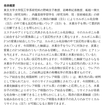
発表概要
東京大学大学院工学系研究科の野崎京子教授、岩﨑孝紀准教授、柘植一輝大
学院生（研究当時）、内藤直樹学部学生（研究当時、現：技術補佐員）の研
究グループは、新たに開発した独自の触媒（注1）によりカルボニル化合物
（注2）の中で最も反応性が低いウレア（注3）を、水素分子を用いて選択的
に分解できることを明らかにしました。
エステルやアミドなどに代表されるカルボニル化合物は、そのカルボニル基
に結合する2つの置換基によって反応性が大きく異なります。カルボニル基に
2つの窒素が結合したウレアは、カルボニル化合物の中で反応性が最も低いと
されています。今回開発した触媒は、水素分子をウレアに付加させ、炭素と
窒素との2つの結合のうち一方のみを切断し、ホルムアミド（注4）とアミン
を与えます。ホルムアミドはカルボニル基に窒素と水素が結合しているた
め、ウレアよりも高い反応性を持ちますが、今回開発した触媒ではさらなる
水素分子の付加が起こりません。また、ウレアよりも反応性の高いエステル
やアミド、ウレタンなどのカルボニル化合物が反応することなく、ウレアの
みが反応しました。この結果は従来の有機化学の常識を覆すものです。
ウレア結合を含む樹脂材料（ポリウレア樹脂（注5））は、耐久性の高い材料
として知られており、そのリサイクルは困難とされています。今回開発した
水素化触媒をポリウレア樹脂（モデル系）の分解へと応用したところ、水素
分子の付加によりポリウレア樹脂のウレア結合を切断し、リサイクルが容易
な化合物へと分解できることを明らかにしました。既存の脱水素触媒（注6）
を組み合わせることで、ポリウレア樹脂を水素分子の出入りのみでケミカル
リサイクル（注7）が可能になると期待できます。