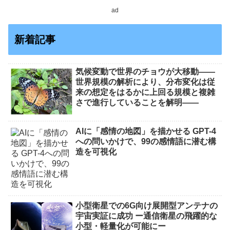
ad
新着記事
気候変動で世界のチョウが大移動――
世界規模の解析により、分布変化は従
来の想定をはるかに上回る規模と複雑
さで進行していることを解明――
AIに「感情の地図」を描かせる GPT-4
への問いかけで、99の感情語に潜む構
造を可視化
小型衛星での6G向け展開型アンテナの
宇宙実証に成功 ー通信衛星の飛躍的な
小型・軽量化が可能にー