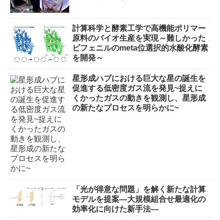
計算科学と酵素工学で高機能ポリマー
原料のバイオ生産を実現～難しかった
ビフェニルのmeta位選択的水酸化酵素
を開発～
星形成ハブにおける巨大な星の誕生を
促進する低密度ガス流を発見~捉えに
くかったガスの動きを観測し、星形成
の新たなプロセスを明らかに~
「光が得意な問題」を解く新たな計算
モデルを提案―大規模組合せ最適化の
効率化に向けた新手法―