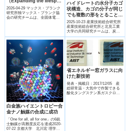
（Expanding the lifespan
ハイドレートの水分子カゴ
微細な構造を描ける印刷技術を
of solid-state batteries）
用いた。
2026-04-29 マックス・プランク
状構造、カゴの分子が同じ
研究所独マックス・プランク協
でも複数の形をとることを
会の研究チームは、全固体電池
発見～環境にやさしいエネ
2025-10-23 産業技術総合研究所
の寿命を制限する要因として、
ルギー・環境材料設計に向
産業技術総合研究所と北見工業
リチウムデンドライトによる短
大学の共同研究チームは、炭素
絡現象の...
けた水分子の結晶構造制御
と硫黄を含む六員環化合物「チ
に新しい視点～
アン（C₅H₁₀S）」が、同一分子
に...
省エネルギー窓ガラスに向
けた新技術
発表・掲載日：2017/12/05 産
総研常温・大気中で作製できる
酸化タングステン系ガスクロミ
ック調光膜ポイント 酸化タング
ステン系ガスクロミック調光膜
白金族ハイエントロピー合
を常温・...
金ナノ触媒の合成に成功
「One for all, all for one」の6銃
士触媒が高難度反応を達成2020-
07-22 京都大学 北川宏 理学研