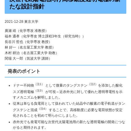
たな設計指針
2021-12-28 東京大学
廣瀬 靖（化学専攻 准教授）
福本 通孝（化学専攻 博士課程3年生（研究当時））
長谷川 哲也（化学専攻 教授）
林 好一（名古屋工業大学 教授）
木村 耕治（名古屋工業大学 助教）
関場 大一郎（筑波大学 講師）
発表のポイント
（注1）
（注2）
ドナー不純物
として微量のタングステン
を添加した酸化
（注3）
スズ透明電極
が可視～近赤外光に対して優れた透明導電性を示
すメカニズムを解明しました。
従来は単なる負電荷として扱われていた結晶中の酸素の電子軌道がタン
（注4）
グステンと混成
することで、高移動度に必要な電荷状態が安定
化されることを初めて明らかにしました。
赤外光でも発電可能な次世代太陽電池用の新たな透明電極の開発につな
がると期待されます。