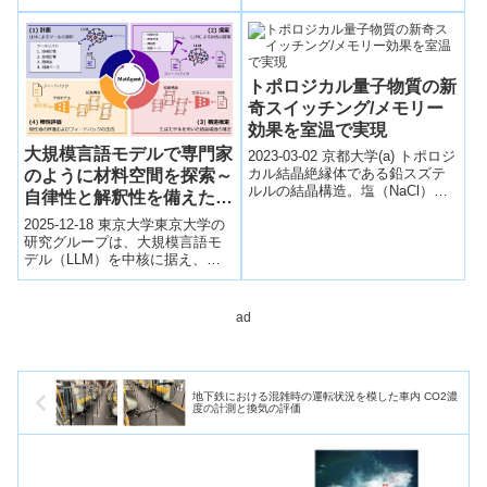
究科教授、草田康平 同特定助
教、...
トポロジカル量子物質の新
奇スイッチング/メモリー
効果を室温で実現
大規模言語モデルで専門家
2023-03-02 京都大学(a) トポロジ
カル結晶絶縁体である鉛スズテ
のように材料空間を探索～
ルルの結晶構造。塩（NaCl）と
自律性と解釈性を備えた無
同じ岩塩結晶と呼ばれる結晶構
機材料設計のためのAIエー
2025-12-18 東京大学東京大学の
造を持っており、図にあるよ...
ジェントを開発～
研究グループは、大規模言語モ
デル（LLM）を中核に据え、専
門家の思考様式を模倣しながら
無機結晶材料を自律的に探索・
設計す...
ad
地下鉄における混雑時の運転状況を模した車内 CO2濃
度の計測と換気の評価