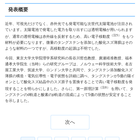
発表概要
近年、可視光だけでなく、赤外光でも発電可能な次世代太陽電池が注目され
ています。太陽電池で発電した電力を取り出すには透明電極が用いられます
（注5）
が、通常の透明電極は赤外線を反射するため、高い電子移動度
をもつ
材料が必要になります。微量のタングステンを添加した酸化スズ薄膜はその
ような材料の一つですが、高移動度の起源は不明でした。
今回、東京大学大学院理学系研究科の長谷川哲也教授、廣瀬靖准教授、福本
通孝大学院生（当時）らの研究グループは、ノルウェー科学技術大学、名古
屋工業大学、筑波大学、ロンドン大学と共同で、タングステン添加酸化スズ
薄膜の構造・電気伝導性・電子状態を詳細に調べ、タングステンが5価の陽イ
オンとして酸化スズ結晶中のスズ原子を置換することで高い電子移動度を発
（注6）
現することを明らかにしました。さらに、第一原理計算
を用いて、タ
ングステンのd軌道と酸素のp軌道の混成によって5価の状態が安定すること
を示しました。
次へ