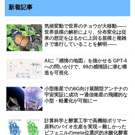
新着記事
気候変動で世界のチョウが大移動――
世界規模の解析により、分布変化は従
来の想定をはるかに上回る規模と複雑
さで進行していることを解明――
AIに「感情の地図」を描かせる GPT-4
への問いかけで、99の感情語に潜む構
造を可視化
小型衛星での6G向け展開型アンテナの
宇宙実証に成功 ー通信衛星の飛躍的な
小型・軽量化が可能にー
計算科学と酵素工学で高機能ポリマー
原料のバイオ生産を実現～難しかった
ビフェニルのmeta位選択的水酸化酵素