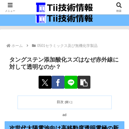
最新の科学技術の情報インフラ。
メニュー
検索
ホーム
0501セラミックス及び無機化学製品
タングステン添加酸化スズはなぜ赤外線に
対して透明なのか？
目次
ad
次世代太陽電池向け高移動度透明電極の新