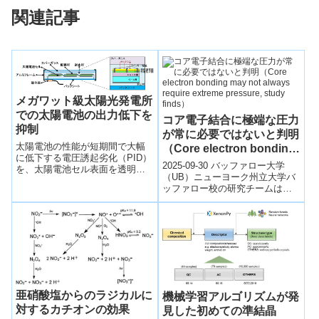
関連記事
メガワット級太陽光発電所
での太陽電池の出力低下を
コア電子結合に極端な圧力
抑制
が常に必要ではないと判明
太陽電池の性能が短期間で大幅
（Core electron bonding
に低下する電圧誘起劣化（PID）
may not always require
2025-09-30 バッファロー大学
を、太陽電池セル表面を透明導
extreme pressure, study
（UB）ニューヨーク州立大学バ
電膜で被覆するだけで十分に抑
ッファロー校の研究チームは、
finds）
止できる技術を開発した。
アルカリ金属の「半芯電子
（semicore electrons）...
亜硝酸塩からのラジカルに
機械学習アルゴリズムが発
対するカチオンの効果
見した初めての準結晶