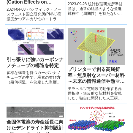
(Cation Effects on
2023-09-28 統計数理研究所準結
Radicals from Nitrite)
晶は、通常の結晶のような並進
2024-04-03 パシフィック・ノー
対称性（周期性）を持たない
スウェスト国立研究所(PNNL)高
が、原子配列に高度な秩序があ
濃度かつアルカリ性のニトライ
る物質です。1984年に最初の準
ト溶液が紫外線に曝されると、
結晶が...
様々な種類のラジカルが生成さ
れ...
引っ張りに強いカーボンナ
ノチューブの構造を特定
プリンターで創る高屈折
多様な構造を持つカーボンナノ
率・無反射なスーパー材料
チューブの中で、炭素の並び方
～未来の情報通信や熱マネ
（幾何構造）を決定した単層カ
ーボンナノチューブの引張強度
ジメントに向けて～
テラヘルツ電磁波で動作する高
の直接測定に世界で初めて成功
屈折率・無反射な新材料を実現
し、引っ張りに強いナノチュー
した。独自に開発した人工構造
ブの構造を突き止めた。
材料（メタサーフェス）の特許
技術を応用し、電波法で電波と
して定義される最上限の３テラ
ヘルツの周波数で実現した。高
全固体電池の寿命延長に向
屈折率・無反射なメタサーフェ
スの作製には、スーパーインク
けたデンドライト抑制設計
ジェットプリンターと呼ばれる