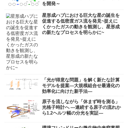
を開発～
星形成ハブにおける巨大な星の誕生を
促進する低密度ガス流を発見~捉えに
くかったガスの動きを観測し、星形成
の新たなプロセスを明らかに~
「光が得意な問題」を解く新たな計算
モデルを提案―大規模組合せ最適化の
効率化に向けた新手法―
原子を流しながら「休まず時を測る」
光格子時計へ ―連続する原子の流れか
ら1.2ヘルツ幅の分光を実証―
環境フレンドリーな微生物由来窒素肥