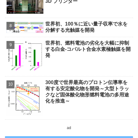
3D プリンター
世界初、100％に近い量子収率で水を
分解する光触媒を開発
世界初、燃料電池の劣化を大幅に抑制
する白金‐コバルト合金水素極触媒を開
発
300度で世界最高のプロトン伝導率を
有する安定酸化物を開発～大型トラッ
クなど固体酸化物形燃料電池の多用途
化を推進～
ad