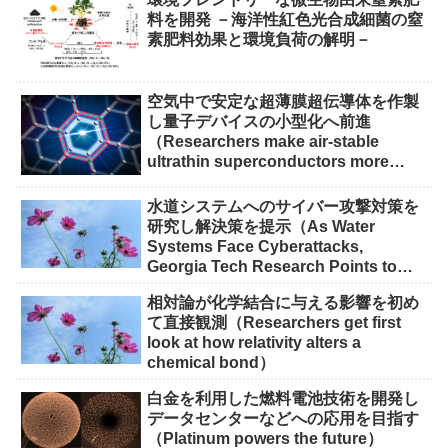
料を開発 －海洋性紅色光合成細菌の窒
素肥料効果と環境負荷の解明－
空気中で安定な超薄膜超伝導体を作製
し量子デバイスの小型化へ前進
（Researchers make air-stable
ultrathin superconductors more
scalable for quantum devices）
水道システムへのサイバー攻撃対策を
研究し解決策を提示（As Water
Systems Face Cyberattacks,
Georgia Tech Research Points to
Solutions）
相対論が化学結合に与える影響を初め
て直接観測（Researchers get first
look at how relativity alters a
chemical bond）
白金を利用した燃料電池技術を開発し
データセンターなどへの応用を目指す
（Platinum powers the future）