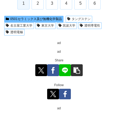
1
2
3
4
5
6
0501セラミックス及び無機化学製品
タングステン
名古屋工業大学
東京大学
筑波大学
透明導電性
透明電極
ad
ad
Share
Follow
ad