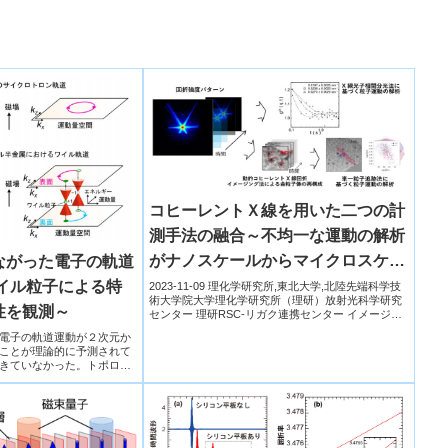
コヒーレントＸ線を用いた二つの計
測手法の融合～不均一な運動の解析
がナノスケールからマイクロスケー
ながった電子の軌道
ルで可能に～
イル粒子による特
2023-11-09 理化学研究所,東北大学,北陸先端科学技
術大学院大学理化学研究所（理研）放射光科学研究
性を観測～
センター 理研RSC-リガク連携センター イメージン
グ...
電子の軌道運動が２次元か
ことが理論的に予測されて
きていなかった。トポロジ
ターデバイスを測定するこ
面の電子状態がワイル粒子
た３次元運動を示すことを