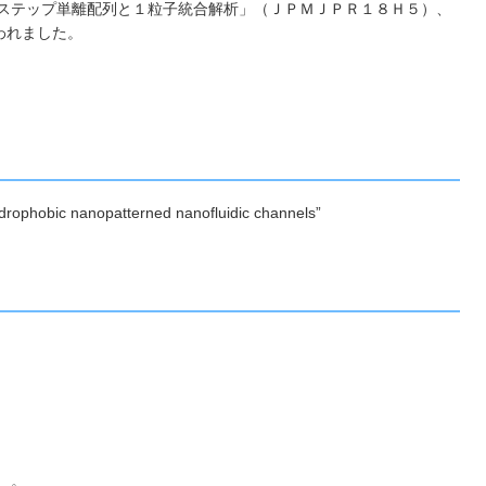
１ステップ単離配列と１粒子統合解析」（ＪＰＭＪＰＲ１８Ｈ５）、
われました。
hydrophobic nanopatterned nanofluidic channels”