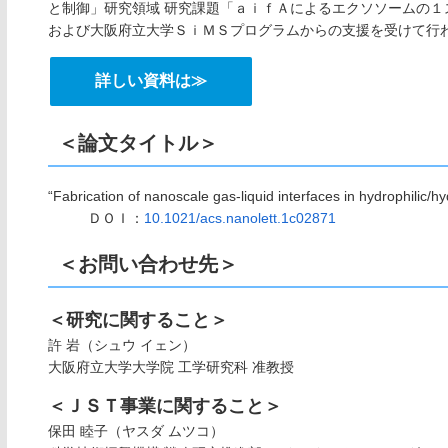
と制御」研究領域 研究課題「ａｉｆＡによるエクソソームの
および大阪府立大学ＳｉＭＳプログラムからの支援を受けて行
詳しい資料は≫
＜論文タイトル＞
“Fabrication of nanoscale gas-liquid interfaces in hydrophilic/
ＤＯＩ：
10.1021/acs.nanolett.1c02871
＜お問い合わせ先＞
＜研究に関すること＞
許 岩（シュウ イェン）
大阪府立大学大学院 工学研究科 准教授
＜ＪＳＴ事業に関すること＞
保田 睦子（ヤスダ ムツコ）