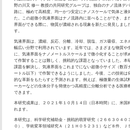
野の川又 修一 教授の共同研究グループは、独自のナノ流体デ
路に、極めて高精度、均一かつ安定にナノスケールで気体と液
た。この超微小気液界面はナノ流路内に並べることができ、ま
界面ができる際に、物質が濃縮される現象を新たに発見しまし
す。
気液界面は、濃縮、反応、分離、冷却、脱塩、ガス吸収、エネ
幅広い分野で利用されています。近年では、さまざまな物質や
に、気液界面をナノメートルスケールまで微小化することが求
て作製することは難しく、挑戦的な課題となっていました。本
課題を解決し、気液界面をこれまでにない超微小サイズ（数百
ートル以下）で作製できるようにしました。今後、この技術は
的な革新をもたらすと予測されます。例えば、極微量の生体試
ーカーなどの生体分子を簡便かつ高精度に分離分析できる医療
できます。
本研究成果は、２０２１年１０月１４日（日本時間）に、米国
れます。
本研究は、科学研究補助金・挑戦的萌芽研究（２６６３０４０
０）、学術変革領域研究Ａ（２１Ｈ０５２３１）など８件、Ｊ