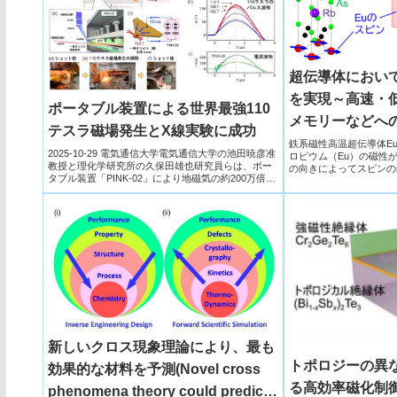
超伝導体におい
を実現～高速・
ポータブル装置による世界最強110
メモリーなどへ
テスラ磁場発生とX線実験に成功
鉄系磁性高温超伝導体EuR
2025-10-29 電気通信大学電気通信大学の池田暁彦准
ロピウム（Eu）の磁性
教授と理化学研究所の久保田雄也研究員らは、ポー
の向きによってスピンの
タブル装置「PINK-02」により地磁気の約200万倍
し、これを利用したスピ
と...
新しいクロス現象理論により、最も
トポロジーの異
効果的な材料を予測(Novel cross
る高効率磁化制
phenomena theory could predict