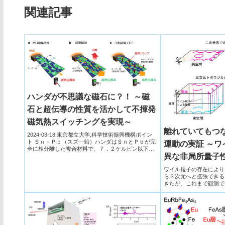
関連記事
ハンダが不思議な磁石に？！ ～磁
石と超伝導の性質を活かして不揮発
磁気熱スイッチングを実現～
離れていてもつ
2024-03-18 東京都立大学,科学技術振興機構ポイン
ト Ｓｎ－Ｐｂ（スズ―鉛）ハンダはＳｎとＰｂが完
運動の実証 ～ワ
全に相分離した複合材料で、７．２ケルビン以下で
異な非局所量子
超伝導を...
ワイル粒子の存在により
ら３次元へと拡張できる
きたが、これまで観測で
カル半金属のトランジス
とで、空間的に離れた表
により結合し量子化され
観測した。