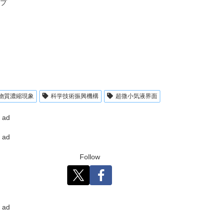
ープ
物質濃縮現象
科学技術振興機構
超微小気液界面
ad
ad
Follow
ad