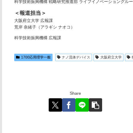
科学技術振興機構 戦略研究推進部 ライフイノベーショングル
＜報道担当＞
大阪府立大学 広報課
荒岸 奈緒子（アラギシ ナオコ）
科学技術振興機構 広報課
1700応用理学一般
ナノ流体デバイス
大阪府立大学
Share