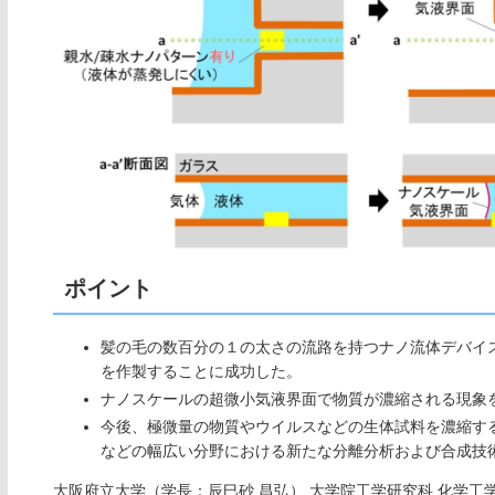
ポイント
髪の毛の数百分の１の太さの流路を持つナノ流体デバイ
を作製することに成功した。
ナノスケールの超微小気液界面で物質が濃縮される現象
今後、極微量の物質やウイルスなどの生体試料を濃縮す
などの幅広い分野における新たな分離分析および合成技
大阪府立大学（学長：辰巳砂 昌弘） 大学院工学研究科 化学工学