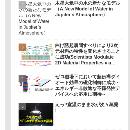
木星大気中の水の新たなモデル
（A New Model of Water in
Jupiter's Atmosphere）
曲げ誘起層間すべりにより2次
元材料の特性を変化させること
に成功(Scientists Modulate
2D Material Properties via
Bending-induced Interlayer
Sliding)
ゼロ磁場下において超伝導ダイ
オード効果の磁化制御に成功～
エネルギー非散逸な不揮発性デ
バイスへの応用に期待～
えっ?室温のまま水が次々蒸発
!