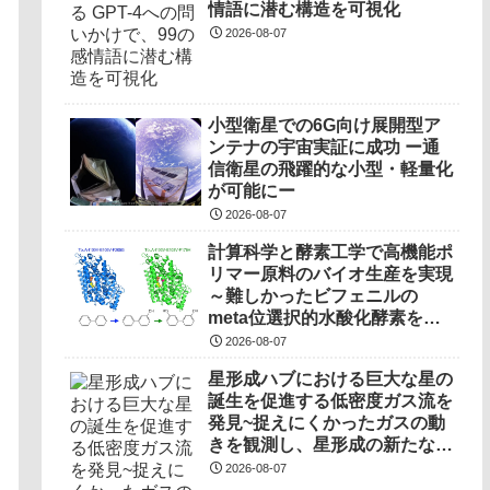
情語に潜む構造を可視化
2026-08-07
小型衛星での6G向け展開型ア
ンテナの宇宙実証に成功 ー通
信衛星の飛躍的な小型・軽量化
が可能にー
2026-08-07
計算科学と酵素工学で高機能ポ
リマー原料のバイオ生産を実現
～難しかったビフェニルの
meta位選択的水酸化酵素を開
発～
2026-08-07
星形成ハブにおける巨大な星の
誕生を促進する低密度ガス流を
発見~捉えにくかったガスの動
きを観測し、星形成の新たなプ
ロセスを明らかに~
2026-08-07