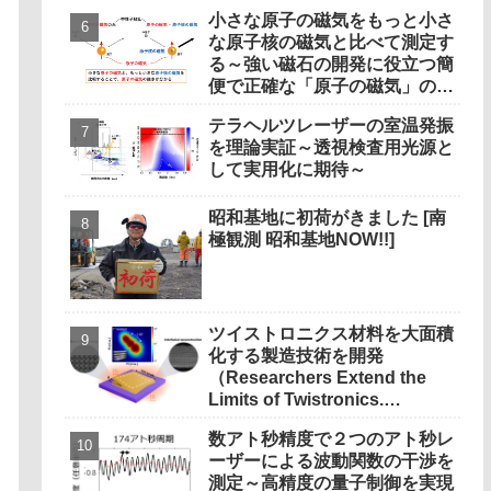
小さな原子の磁気をもっと小さ
な原子核の磁気と比べて測定す
る～強い磁石の開発に役立つ簡
便で正確な「原子の磁気」の新
測定法の開発～
テラヘルツレーザーの室温発振
を理論実証～透視検査用光源と
して実用化に期待～
昭和基地に初荷がきました [南
極観測 昭和基地NOW!!]
ツイストロニクス材料を大面積
化する製造技術を開発
（Researchers Extend the
Limits of Twistronics.
Literally.）
数アト秒精度で２つのアト秒レ
ーザーによる波動関数の干渉を
測定～高精度の量子制御を実現