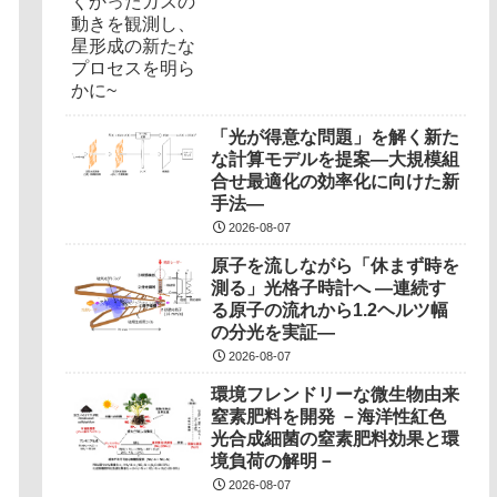
「光が得意な問題」を解く新た
な計算モデルを提案―大規模組
合せ最適化の効率化に向けた新
手法―
2026-08-07
原子を流しながら「休まず時を
測る」光格子時計へ ―連続す
る原子の流れから1.2ヘルツ幅
の分光を実証―
2026-08-07
環境フレンドリーな微生物由来
窒素肥料を開発 －海洋性紅色
光合成細菌の窒素肥料効果と環
境負荷の解明－
2026-08-07