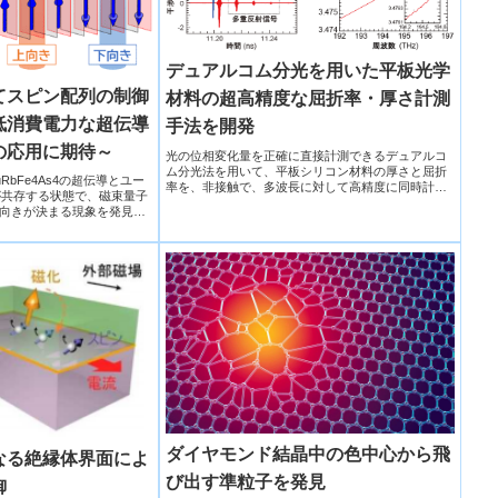
デュアルコム分光を用いた平板光学
てスピン配列の制御
材料の超高精度な屈折率・厚さ計測
低消費電力な超伝導
手法を開発
の応用に期待～
光の位相変化量を正確に直接計測できるデュアルコ
ム分光法を用いて、平板シリコン材料の厚さと屈折
bFe4As4の超伝導とユー
率を、非接触で、多波長に対して高精度に同時計測
が共存する状態で、磁束量子
する手法を開発しました。材料の屈折率を、平板形
向きが決まる現象を発見
状のまま、究極的な精度で計測できる画期的なもの
ン配列の制御に成功した。
です。
ダイヤモンド結晶中の色中心から飛
なる絶縁体界面によ
び出す準粒子を発見
御