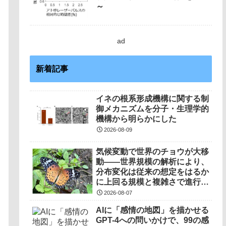
～
ad
新着記事
イネの根系形成機構に関する制
御メカニズムを分子・生理学的
機構から明らかにした
2026-08-09
気候変動で世界のチョウが大移
動――世界規模の解析により、
分布変化は従来の想定をはるか
に上回る規模と複雑さで進行し
ていることを解明――
2026-08-07
AIに「感情の地図」を描かせる
GPT-4への問いかけで、99の感