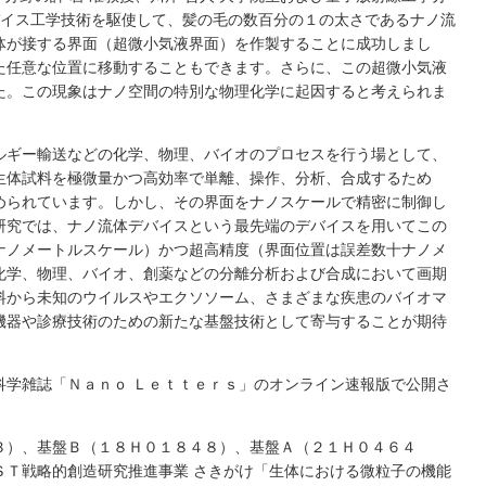
バイス工学技術を駆使して、髪の毛の数百分の１の太さであるナノ流
体が接する界面（超微小気液界面）を作製することに成功しまし
た任意な位置に移動することもできます。さらに、この超微小気液
た。この現象はナノ空間の特別な物理化学に起因すると考えられま
ルギー輸送などの化学、物理、バイオのプロセスを行う場として、
生体試料を極微量かつ高効率で単離、操作、分析、合成するため
められています。しかし、その界面をナノスケールで精密に制御し
研究では、ナノ流体デバイスという最先端のデバイスを用いてこの
ナノメートルスケール）かつ超高精度（界面位置は誤差数十ナノメ
化学、物理、バイオ、創薬などの分離分析および合成において画期
料から未知のウイルスやエクソソーム、さまざまな疾患のバイオマ
機器や診療技術のための新たな基盤技術として寄与することが期待
科学雑誌「Ｎａｎｏ Ｌｅｔｔｅｒｓ」のオンライン速報版で公開さ
３）、基盤Ｂ（１８Ｈ０１８４８）、基盤Ａ（２１Ｈ０４６４
ＳＴ戦略的創造研究推進事業 さきがけ「生体における微粒子の機能