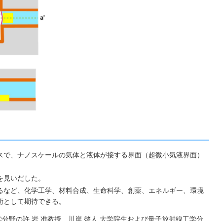
スで、ナノスケールの気体と液体が接する界面（超微小気液界面）
を見いだした。
るなど、化学工学、材料合成、生命科学、創薬、エネルギー、環境
術として期待できる。
分野の許 岩 准教授、川岸 啓人 大学院生および量子放射線工学分