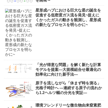
を開発～
星形成ハブにおける巨大な星の誕生を
促進する低密度ガス流を発見~捉えに
くかったガスの動きを観測し、星形成
の新たなプロセスを明らかに~
「光が得意な問題」を解く新たな計算
モデルを提案―大規模組合せ最適化の
効率化に向けた新手法―
原子を流しながら「休まず時を測る」
光格子時計へ ―連続する原子の流れか
ら1.2ヘルツ幅の分光を実証―
環境フレンドリーな微生物由来窒素肥