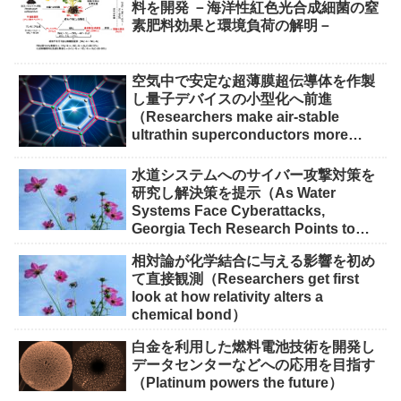
料を開発 －海洋性紅色光合成細菌の窒
素肥料効果と環境負荷の解明－
空気中で安定な超薄膜超伝導体を作製
し量子デバイスの小型化へ前進
（Researchers make air-stable
ultrathin superconductors more
scalable for quantum devices）
水道システムへのサイバー攻撃対策を
研究し解決策を提示（As Water
Systems Face Cyberattacks,
Georgia Tech Research Points to
Solutions）
相対論が化学結合に与える影響を初め
て直接観測（Researchers get first
look at how relativity alters a
chemical bond）
白金を利用した燃料電池技術を開発し
データセンターなどへの応用を目指す
（Platinum powers the future）