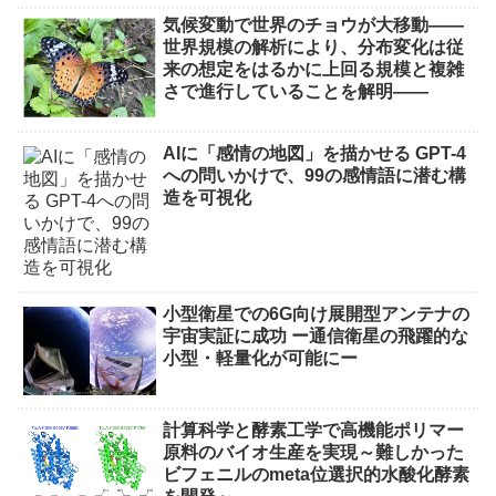
気候変動で世界のチョウが大移動――
世界規模の解析により、分布変化は従
来の想定をはるかに上回る規模と複雑
さで進行していることを解明――
AIに「感情の地図」を描かせる GPT-4
への問いかけで、99の感情語に潜む構
造を可視化
小型衛星での6G向け展開型アンテナの
宇宙実証に成功 ー通信衛星の飛躍的な
小型・軽量化が可能にー
計算科学と酵素工学で高機能ポリマー
原料のバイオ生産を実現～難しかった
ビフェニルのmeta位選択的水酸化酵素