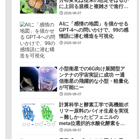
分布変化は従来の想定をはるか
に上回る規模と複雑さで進行し
ていることを解明――
2026-08-07
AIに「感情の地図」を描かせる
GPT-4への問いかけで、99の感
情語に潜む構造を可視化
2026-08-07
小型衛星での6G向け展開型ア
ンテナの宇宙実証に成功 ー通
信衛星の飛躍的な小型・軽量化
が可能にー
2026-08-07
計算科学と酵素工学で高機能ポ
リマー原料のバイオ生産を実現
～難しかったビフェニルの
meta位選択的水酸化酵素を開
発～
2026-08-07