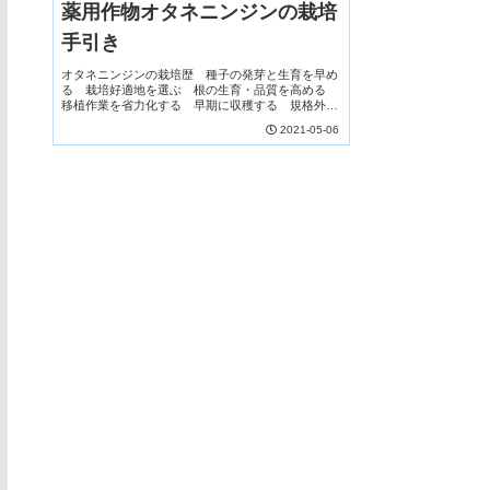
薬用作物オタネニンジンの栽培
手引き
オタネニンジンの栽培歴 種子の発芽と生育を早め
る 栽培好適地を選ぶ 根の生育・品質を高める
移植作業を省力化する 早期に収穫する 規格外品
を活用する
2021-05-06