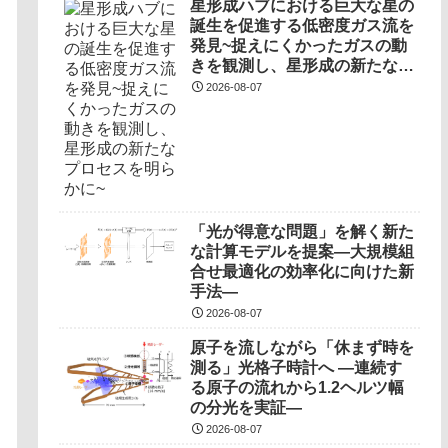
星形成ハブにおける巨大な星の
誕生を促進する低密度ガス流を
発見~捉えにくかったガスの動
きを観測し、星形成の新たなプ
ロセスを明らかに~
2026-08-07
「光が得意な問題」を解く新た
な計算モデルを提案―大規模組
合せ最適化の効率化に向けた新
手法―
2026-08-07
原子を流しながら「休まず時を
測る」光格子時計へ ―連続す
る原子の流れから1.2ヘルツ幅
の分光を実証―
2026-08-07