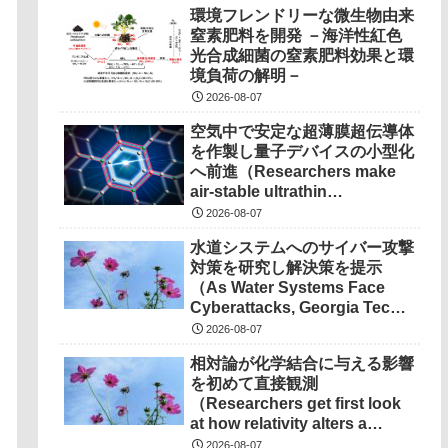
環境フレンドリーな微生物由来
窒素肥料を開発 －海洋性紅色
光合成細菌の窒素肥料効果と環
境負荷の解明－
2026-08-07
空気中で安定な超薄膜超伝導体
を作製し量子デバイスの小型化
へ前進（Researchers make
air-stable ultrathin
superconductors more
2026-08-07
scalable for quantum
水道システムへのサイバー攻撃
devices）
対策を研究し解決策を提示
（As Water Systems Face
Cyberattacks, Georgia Tech
Research Points to
2026-08-07
Solutions）
相対論が化学結合に与える影響
を初めて直接観測
（Researchers get first look
at how relativity alters a
chemical bond）
2026-08-07