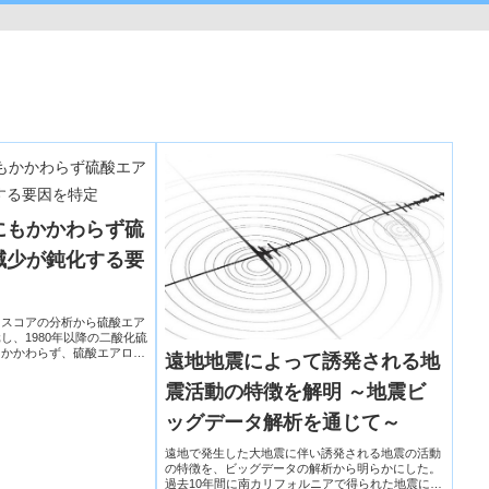
にもかかわらず硫
減少が鈍化する要
イスコアの分析から硫酸エア
し、1980年以降の二酸化硫
もかかわらず、硫酸エアロゾ
遠地地震によって誘発される地
る要因を解明した。
震活動の特徴を解明 ～地震ビ
ッグデータ解析を通じて～
遠地で発生した大地震に伴い誘発される地震の活動
の特徴を、ビッグデータの解析から明らかにした。
過去10年間に南カリフォルニアで得られた地震に関