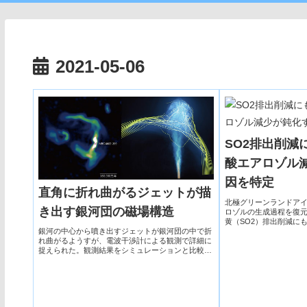
2021-05-06
SO2排出削減
酸エアロゾル
因を特定
直角に折れ曲がるジェットが描
北極グリーンランドア
き出す銀河団の磁場構造
ロゾルの生成過程を復元
黄（SO2）排出削減に
ルの減少が鈍化してい
銀河の中心から噴き出すジェットが銀河団の中で折
れ曲がるようすが、電波干渉計による観測で詳細に
捉えられた。観測結果をシミュレーションと比較す
ることで、銀河団の中に広がる磁場の構造が克明に
描き出された。