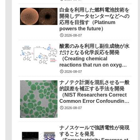
白金を利用した燃料電池技術を
開発しデータセンターなどへの
応用を目指す（Platinum
powers the future）
2026-08-07
酸素のみを利用し副生成物が水
だけとなる化学反応を開発
（Creating chemical
reactions that run on oxygen,
produce only water as
2026-08-07
waste）
ナノテク計測を混乱させる一般
的誤差を補正する手法を開発
（NIST Researchers Correct
Common Error Confounding
Nanotech Measurements）
2026-08-07
ナノスケールで強誘電性が発現
することを発見