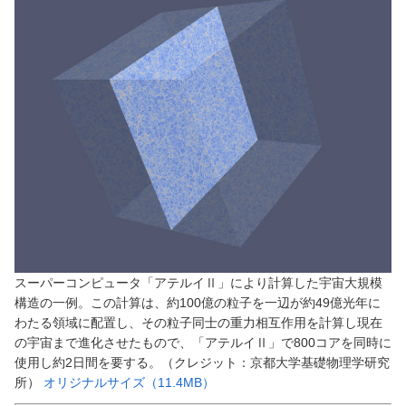
スーパーコンピュータ「アテルイⅡ」により計算した宇宙大規模
構造の一例。この計算は、約100億の粒子を一辺が約49億光年に
わたる領域に配置し、その粒子同士の重力相互作用を計算し現在
の宇宙まで進化させたもので、「アテルイⅡ」で800コアを同時に
使用し約2日間を要する。（クレジット：京都大学基礎物理学研究
所）
オリジナルサイズ（11.4MB）