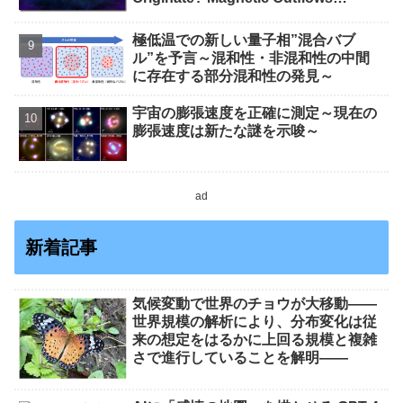
Stemming from Star Mergers,
Analysis Concludes)
極低温での新しい量子相”混合バブ
ル”を予言～混和性・非混和性の中間
に存在する部分混和性の発見～
宇宙の膨張速度を正確に測定～現在の
膨張速度は新たな謎を示唆～
ad
新着記事
気候変動で世界のチョウが大移動――
世界規模の解析により、分布変化は従
来の想定をはるかに上回る規模と複雑
さで進行していることを解明――