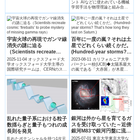
ント AIなどに使われている機械
学習手法を物理理論と組み合わ
せることで、電子状態の予測精
度を向上する方法を開発した。
分...
宇宙火球の再現でガンマ線
百年に一度の嵐？それは土
消失の謎に迫る
星でどれくらい続くかだ。
（Scientists recreate
(Hundred-year storms?
cosmic ‘fireballs’ to
That’s how long they last
2025-11-04 オックスフォード大
2023-08-11 カリフォルニア大学
probe mystery of missing
on Saturn.)
学オックスフォード大学主導の
バークレー校(UCB)◆太陽系最大
国際研究チームは、CERNのスー
の嵐である「大赤斑」が木星に
gamma rays）
パー陽子シンクロトロンを利用
存在する一方、新たな研究で土
し、宇宙で観測されるガンマ線
星も長期間続く巨大な嵐を持つ
源「...
こ...
銀河は外から星を育てるガ
乱れた量子系における粒子
スを受け取っていた～近傍
数揺らぎと量子もつれの成
銀河M83で銀河円盤に流れ
長則を発見
込んでいる分子ガスを発見
2025-07-01 東京大学東京大学な
乱れたポテンシャルを持つ1次元