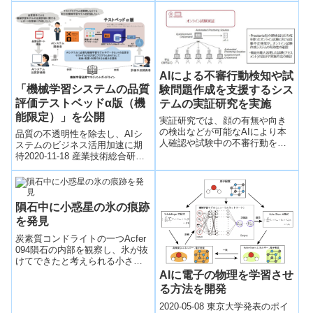
とを実証した。
イ・サーベイ（SDSS）データ
を...
AIによる不審行動検知や試
「機械学習システムの品質
験問題作成を支援するシス
評価テストベッドα版（機
テムの実証研究を実施
能限定）」を公開
実証研究では、顔の有無や向き
の検出などが可能なAIにより本
品質の不透明性を除去し、AIシ
人確認や試験中の不審行動を検
ステムのビジネス活用加速に期
知するオンライン自動試験監督
待2020-11-18 産業技術総合研究
システムと、多様な設問形式で
所NEDOと産業技術総合研究所
柔軟かつ効率的にオンライン試
は、人と共に進化するAIシステ
験問題の作成や配信が可能なシ
ム...
ステムを使用したオンライン仮
隕石中に小惑星の氷の痕跡
試験を実施し、自宅などから受
を発見
験する学生の様子をシステムで
記録、解析することで、両シス
炭素質コンドライトの一つAcfer
テムの有用性を確認した。
094隕石の内部を観察し、氷が抜
けてできたと考えられる小さな
空間を多数発見した。
AIに電子の物理を学習させ
る方法を開発
2020-05-08 東京大学発表のポイ