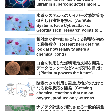
ultrathin superconductors more
scalable for quantum devices）
水道システムへのサイバー攻撃対策を
研究し解決策を提示（As Water
Systems Face Cyberattacks,
Georgia Tech Research Points to
Solutions）
相対論が化学結合に与える影響を初め
て直接観測（Researchers get first
look at how relativity alters a
chemical bond）
白金を利用した燃料電池技術を開発し
データセンターなどへの応用を目指す
（Platinum powers the future）
酸素のみを利用し副生成物が水だけと
なる化学反応を開発（Creating
chemical reactions that run on
oxygen, produce only water as
waste）
ナノテク計測を混乱させる一般的誤差