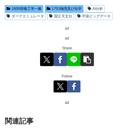
1600情報工学一般
1701物理及び化学
AI分析
ダークエミュレータ
国立天文台
宇宙ビッグデータ
ad
ad
Share
Follow
ad
関連記事