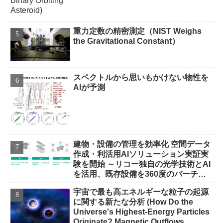
重力定数の精密測定（NIST Weighs
the Gravitational Constant）
スペクトルから思いもかけない物性を
AIが予測
建物・設備の管理を効率化 空間データ
作成・利活用AIソリューション実証実
験を開始 ～リコー独自の光学技術とAI
を活用、既存設備を360度のバーチャ
ル空間に再現しデジタル管理～
宇宙で最も高エネルギーな粒子の起源
に関する新たな分析 (How Do the
Universe's Highest-Energy Particles
Originate? Magnetic Outflows