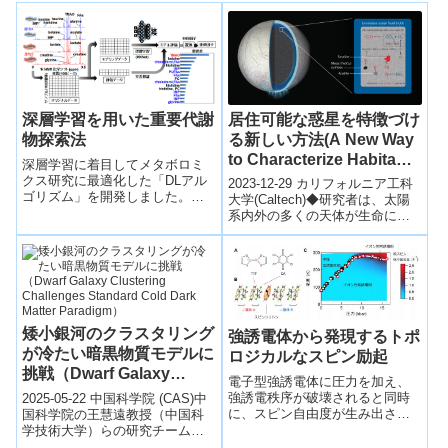
居住可能な惑星を特徴づけ
深層学習を用いた重要代謝
る新しい方法(A New Way
物探索法
to Characterize Habitable
深層学習に着目してメタボロミ
Planets)
クス研究に最適化した「DLアル
2023-12-29 カリフォルニア工科
ゴリズム」を開発しました。実
大学(Caltech)◆研究者は、太陽
際に、魚類の核磁気共鳴データ
系内外の多くの天体が生命に適
を解析し高精度な産地判別が可
した条件を持つ可能性がある
能なことを示し、この判別に寄
中、居住性を特徴づける手法
与する重要代謝物探索法も確立
に...
しました。
矮小銀河のクラスタリング
強誘電体から発現するトポ
が冷たい暗黒物質モデルに
ロジカルなスピン励起
挑戦（Dwarf Galaxy
電子型強誘電体に圧力を加え、
Clustering Challenges
強誘電秩序が破壊されると同時
2025-05-22 中国科学院 (CAS)中
Standard Cold Dark
に、スピン自由度が生み出され
国科学院の王慧遠教授（中国科
ることを明らかにし、それが物
学技術大学）らの研究チーム
Matter Paradigm）
質内を拡散的に伝搬しているこ
は、スローン・デジタル・スカ