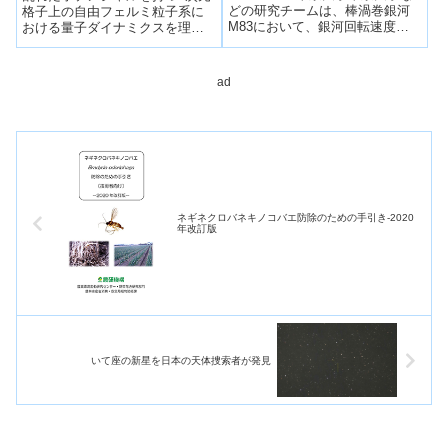
～
どの研究チームは、棒渦巻銀河
格子上の自由フェルミ粒子系に
M83において、銀河回転速度と
おける量子ダイナミクスを理論
大きく異なる速度で運動する分
的に調べ、「系の一部分に含ま
子雲10個をALMA望遠鏡で発
れる粒子数の揺らぎ」と「量子
見。...
もつれ」の成長が、古典系の界
ad
面成長で知られている「動的ス
ケーリング」で特徴づけられる
ことを明らかにした。
ネギネクロバネキノコバエ防除のための手引き-2020
年改訂版
いて座の新星を日本の天体捜索者が発見