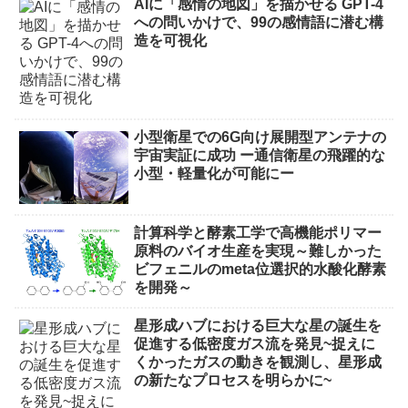
AIに「感情の地図」を描かせる GPT-4
への問いかけで、99の感情語に潜む構
造を可視化
小型衛星での6G向け展開型アンテナの
宇宙実証に成功 ー通信衛星の飛躍的な
小型・軽量化が可能にー
計算科学と酵素工学で高機能ポリマー
原料のバイオ生産を実現～難しかった
ビフェニルのmeta位選択的水酸化酵素
を開発～
星形成ハブにおける巨大な星の誕生を
促進する低密度ガス流を発見~捉えに
くかったガスの動きを観測し、星形成
の新たなプロセスを明らかに~