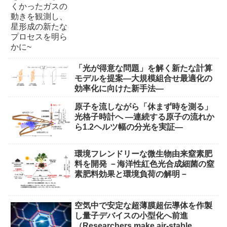
「光が得意な問題」を解く新たな計算
モデルを提案―大規模組合せ最適化の
効率化に向けた新手法―
原子を流しながら「休まず時を測る」
光格子時計へ ―連続する原子の流れか
ら1.2ヘルツ幅の分光を実証―
環境フレンドリーな微生物由来窒素肥
料を開発 －海洋性紅色光合成細菌の窒
素肥料効果と環境負荷の解明－
空気中で安定な超薄膜超伝導体を作製
し量子デバイスの小型化へ前進
（Researchers make air-stable