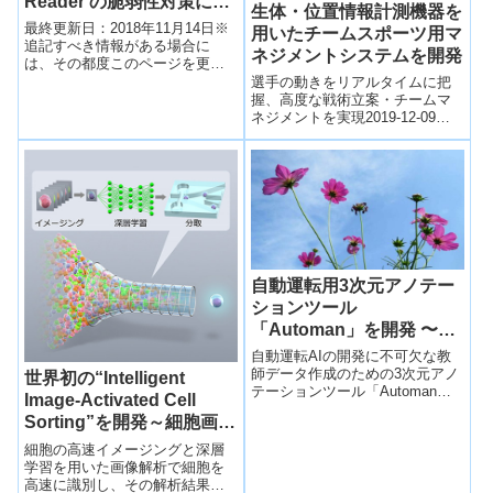
Reader の脆弱性対策につ
生体・位置情報計測機器を
いて(APSB18-40)(CVE-
最終更新日：2018年11月14日※
用いたチームスポーツ用マ
2018-15979)
追記すべき情報がある場合に
ネジメントシステムを開発
は、その都度このページを更新
する予定です。MyJVNバージョ
選手の動きをリアルタイムに把
ンチェッカによる最新バージョ
握、高度な戦術立案・チームマ
ンのソフト...
ネジメントを実現2019-12-09
新エネルギー・産業技術総合開
発機構NEDOの「生体情報のリア
ルタイ...
自動運転用3次元アノテー
ションツール
「Automan」を開発 〜オ
ープンソースとして無償提
自動運転AIの開発に不可欠な教
供開始〜
師データ作成のための3次元アノ
世界初の“Intelligent
テーションツール「Automan」
Image-Activated Cell
を開発しオープンソースとして
Sorting”を開発～細胞画像
公開しましました。
の深層学習により高速細胞
「Automan」は3次元アノテーシ
細胞の高速イメージングと深層
ョンを自動運転システム全体の
選抜を実現～
学習を用いた画像解析で細胞を
Continuous Integration /
高速に識別し、その解析結果に