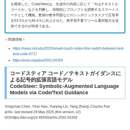
を開発した。CodeSteerは、生成中の内容に応じて「今はテキストか
コードか」などを判断し、段階的にプロンプトを調整するスマートコ
ーチとして機能。数独や数学問題などのシンボリックタスクで正答率
を53.3％から86.4％に向上させた。再学習不要でツール選択能力を追
加できるのが特長である。
＜関連情報＞
https://news.mit.edu/2025/smart-coach-helps-llms-switch-between-text-
and-code-0717
https://arxiv.org/abs/2502.04350
コードスティア コード／テキストガイダンスに
よる記号的拡張言語モデル
CodeSteer: Symbolic-Augmented Language
Models via Code/Text Guidance
Yongchao Chen, Yilun Hao, Yueying Liu, Yang Zhang, Chuchu Fan
arXiv last revised 29 May 2025 (this version, v2)
DOI:https://doi.org/10.48550/arXiv.2502.04350