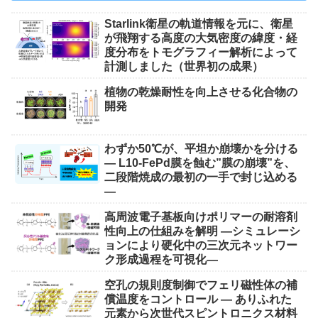
Starlink衛星の軌道情報を元に、衛星
が飛翔する高度の大気密度の緯度・経
度分布をトモグラフィー解析によって
計測しました（世界初の成果）
植物の乾燥耐性を向上させる化合物の
開発
わずか50℃が、平坦か崩壊かを分ける
― L10-FePd膜を蝕む”膜の崩壊”を、
二段階焼成の最初の一手で封じ込める
―
高周波電子基板向けポリマーの耐溶剤
性向上の仕組みを解明 ―シミュレーシ
ョンにより硬化中の三次元ネットワー
ク形成過程を可視化―
空孔の規則度制御でフェリ磁性体の補
償温度をコントロール ― ありふれた
元素から次世代スピントロニクス材料