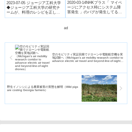
てるひと
Brings AI to Cooking)
2020-03-14NHKプラス「 マイペ
2023-07-05 ジョージア工科大学
ージにアクセス時にシステム障
◆ジョージア工科大学の研究チ
害発生 」のバグが発生してるひ
ームが、料理のレシピを正しい
と NHKプラスID、パスワードを
順序で理解し、ユーザーが料理
無事入力完了。 NHK+に...
をするのを支援するための自然
言語処理...
ad
空のモビリティ実証回廊でドローンや電動航空機を実
地試験へ（Michigan’s air mobility research corridor to
advance electric air travel and beyond-line-of-sight
drones）
野生イノシシによる農業被害の実態を解明（Wild pigs
are costing Georgia farmers）