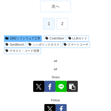
次へ
1
2
1602ソフトウェア工学
CodeSteer
LLMガイド
SymBench
シンボリックタスク
スマートコーチ
テキスト・コード切替
ad
ad
Share
Follow