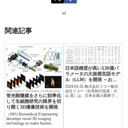
ad
関連記事
日本語精度が高い130億パ
ラメータの大規模言語モデ
ル（LLM）を開発 ～お客
様の業種・業務に合わせた
2024-01-31 株式会社リコー株式
カスタムLLMを2024年春
会社リコー（社長執行役員：大
蛍光顕微鏡をさらに効率化
山 晃）は、日本企業の業務での
から提供開始～
活用を目的に、企業ごとのカス
して生細胞研究の限界を切
タマイズを容易に行える130億パ
り開く3D撮像技術を開発
ラ...
（HKU Biomedical Engineering
develops novel 3D imaging
technology to make fluores...