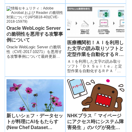
Continuous Delivery (CI/CD)に組
応じて所望の細胞を分取する基
み込むことができるインターフ
盤技術“Intelligent Image-
ェースを持ち、ウェブブラウザ
Activated Cell Sorting”の開発に
等のアプリケーションを用いて
世界で初めて成功した。
誰でも無償で利用することが可
能です。
Oracle WebLogic Server
の脆弱性を悪用する攻撃事
例について
医療機関初！ＡＩを利用し
Oracle WebLogic Server の脆弱
た文字の読み取りソフトと
性（CVE-2017-10271）を悪用す
定型作業を自動化するＲＰ
る攻撃事例について最終更新
Ａの導入
日：2018年1月15日※追記すべき
ＡＩを利用した文字の読み取り
情報...
ソフト「ＤＸ Ｓｕｉｔｅ」と定
型作業を自動化するＲＰＡ「Ｗ
ｉｎＡｃｔｏｒ」の導入医療機
関の業務を効率化医事日報作成
など年間１１５９時...
NHKプラス「 マイページ
新しいシェフ・データセッ
にアクセス時にシステム障
トが料理にAIをもたらす
害発生 」のバグが発生し
(New Chef Dataset