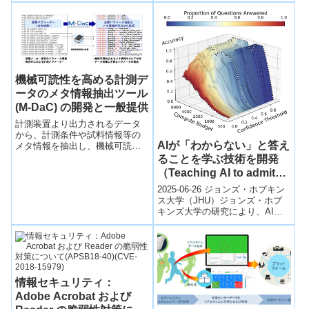
機械可読性を高める計測デ
ータのメタ情報抽出ツール
(M-DaC) の開発と一般提供
計測装置より出力されるデータ
から、計測条件や試料情報等の
AIが「わからない」と答え
メタ情報を抽出し、機械可読性
の高いXMLファイルへと変換す
ることを学ぶ技術を開発
るツールを、計測機器メーカー2
（Teaching AI to admit
社の協力のもとで開発した。
uncertainty）
2025-06-26 ジョンズ・ホプキン
ス大学（JHU）ジョンズ・ホプ
キンズ大学の研究により、AIが
不確実なときに「わからない」
と答える能力を高める新手法が
開発...
情報セキュリティ：
Adobe Acrobat および