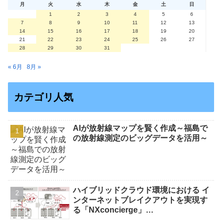
月
火
水
木
金
土
日
1
2
3
4
5
6
7
8
9
10
11
12
13
14
15
16
17
18
19
20
21
22
23
24
25
26
27
28
29
30
31
« 6月
8月 »
カテゴリ人気
AIが放射線マップを賢く作成～福島で
の放射線測定のビッグデータを活用～
ハイブリッドクラウド環境における イ
ンターネットブレイクアウトを実現す
る「NXconcierge」…