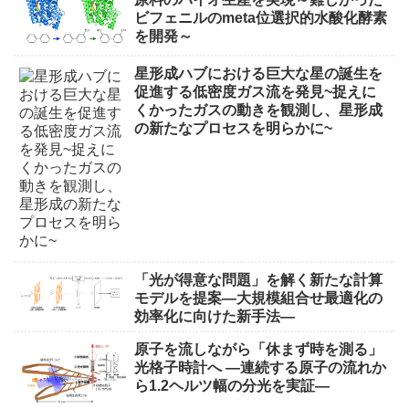
ビフェニルのmeta位選択的水酸化酵素
を開発～
星形成ハブにおける巨大な星の誕生を
促進する低密度ガス流を発見~捉えに
くかったガスの動きを観測し、星形成
の新たなプロセスを明らかに~
「光が得意な問題」を解く新たな計算
モデルを提案―大規模組合せ最適化の
効率化に向けた新手法―
原子を流しながら「休まず時を測る」
光格子時計へ ―連続する原子の流れか
ら1.2ヘルツ幅の分光を実証―