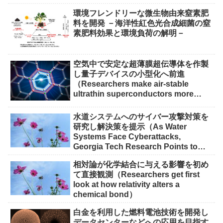
環境フレンドリーな微生物由来窒素肥
料を開発 －海洋性紅色光合成細菌の窒
素肥料効果と環境負荷の解明－
空気中で安定な超薄膜超伝導体を作製
し量子デバイスの小型化へ前進
（Researchers make air-stable
ultrathin superconductors more
scalable for quantum devices）
水道システムへのサイバー攻撃対策を
研究し解決策を提示（As Water
Systems Face Cyberattacks,
Georgia Tech Research Points to
Solutions）
相対論が化学結合に与える影響を初め
て直接観測（Researchers get first
look at how relativity alters a
chemical bond）
白金を利用した燃料電池技術を開発し
データセンターなどへの応用を目指す