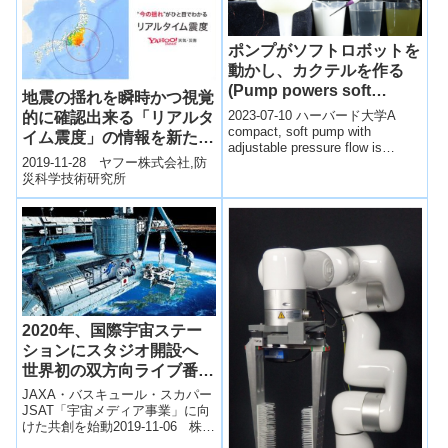
ポンプがソフトロボットを
動かし、カクテルを作る
(Pump powers soft
地震の揺れを瞬時かつ視覚
robots, makes cocktails)
2023-07-10 ハーバード大学A
的に確認出来る「リアルタ
compact, soft pump with
イム震度」の情報を新たに
adjustable pressure flow is
提供開始
2019-11-28 ヤフー株式会社,防
versatil...
災科学技術研究所
2020年、国際宇宙ステー
ションにスタジオ開設へ
世界初の双方向ライブ番組
を配信！
JAXA・バスキュール・スカパー
JSAT「宇宙メディア事業」に向
けた共創を始動2019-11-06 株式
会社バスキュール,スカパーJSAT