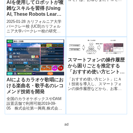
対策を強化～
AIを使用してロボットが複
ールをより安心してご利用いた
雑なスキルを習得 (Using
だくため、ドコモメールに...
AI, These Robots Learn
Complicated Skills with
2025-01-28 カリフォルニア大学
Startling Accuracy)
バークレー校 (UCB)カリフォル
ニア大学バークレー校の研究チ
ームは、AIを活用した新しい訓
練手法により、ロボットが複
雑...
スマートフォンの操作履歴
から困りごとを推定する
「おすすめ使い方ヒント」
のＡＩ技術に関する…
「おすすめ使い方ヒント」にＡ
AIによるカラオケ歌唱にお
Ｉ技術を導入し、スマートフォ
ける楽曲名・歌手名のレコ
ンの操作履歴などから、お客さ
メンド技術を開発
まが操作に困っている内容を高
精度かつ高速に推定するモデル
全国のカラオケボックスやDAM
を提案した。
設置店舗で利用可能2019-09-
05 株式会社第一興商,株式会社
NTTドコモ株式会社第一興商
（以下、第一興商）と株式会社
NTTド...
ad