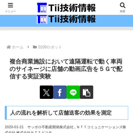
最新の科学技術の情報インフラ。
メニュー
検索
ホーム
0109ロボット
複合商業施設において遠隔運転で動く車両
のサイネージに店舗の動画広告を５Ｇで配
信する実証実験
人の流れを解析して店舗送客の効果を測定
2020-01-21 サッポロ不動産開発株式会社 , ＮＴＴコミュニケーションズ株
式会社,株式会社ＮＴＴドコモ