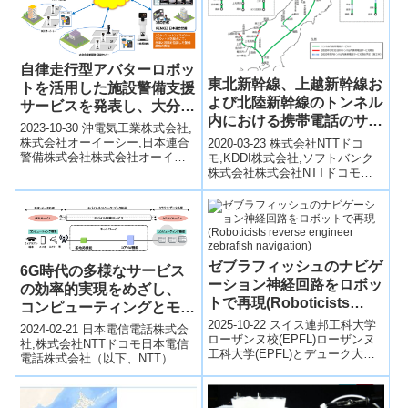
自律走行型アバターロボッ
東北新幹線、上越新幹線お
トを活用した施設警備支援
よび北陸新幹線のトンネル
サービスを発表し、大分放
内における携帯電話のサー
送、大分合同新聞社、オー
2023-10-30 沖電気工業株式会社,
ビスエリア拡大について
イーシーにて実証実験を開
株式会社オーイーシー,日本連合
2020-03-23 株式会社NTTドコ
警備株式会社株式会社オーイー
モ,KDDI株式会社,ソフトバンク
始～大分県 令和5年度アバ
シー（大分県大分市／代表取締
株式会社株式会社NTTドコモ、
ター戦略推進加速化事業プ
役社長：加藤 健、以下オーイー
KDDI株式会社、ソフトバンク株
ロジェクト認定～
シ...
式会社（以下「通信3社」...
ゼブラフィッシュのナビゲ
6G時代の多様なサービス
ーション神経回路をロボッ
の効率的実現をめざし、
トで再現(Roboticists
コンピューティングとモバ
reverse engineer
イルネットワークの融合に
2025-10-22 スイス連邦工科大学
2024-02-21 日本電信電話株式会
zebrafish navigation)
ローザンヌ校(EPFL)ローザンヌ
成功～ネットワークで計算
社,株式会社NTTドコモ日本電信
工科大学(EPFL)とデューク大学
電話株式会社（以下、NTT）、
処理を支援することで端末
の研究者らは、ゼブラフィッシ
株式会社NTTドコモ（以下、ド
側の負担を軽減可能に～
ュ(シマウオ)の神経回路...
コモ）は、NTTが6G／IO...