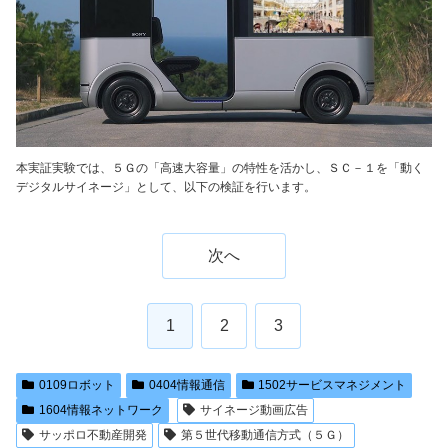
本実証実験では、５Ｇの「高速大容量」の特性を活かし、ＳＣ－１を「動く
デジタルサイネージ」として、以下の検証を行います。
次へ
1
2
3
0109ロボット
0404情報通信
1502サービスマネジメント
1604情報ネットワーク
サイネージ動画広告
サッポロ不動産開発
第５世代移動通信方式（５Ｇ）