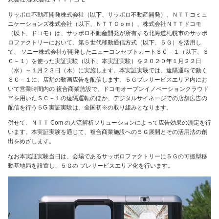
サッポロ不動産開発株式会社（以下、サッポロ不動産開発）、ＮＴＴコミュ
ニケーションズ株式会社（以下、ＮＴＴＣｏｍ）、株式会社ＮＴＴドコモ
（以下、ドコモ）は、サッポロ不動産開発が所有する北海道札幌市のサッポ
ロファクトリーにおいて、第５世代移動通信方式（以下、５Ｇ）を活用し
て、 ソニー株式会社が開発したニューコンセプトカートＳＣ－１（以下、Ｓ
Ｃ－１）を使った実証実験（以下、本実証実験）を２０２０年１月２２日
（水）～１月２３日（木）に実施します。本実証実験では、遠隔運転で動く
ＳＣ－１に、店舗の動画広告を配信します。５Ｇプレサービスエリア内にお
いて営業時間内の 複合商業施設で、ドコモオープンイノベーションクラウド
™を用いたＳＣ－１の遠隔運転のほか、デジタルサイネージでの店舗広告の
配信を行う５G 実証実験は、全国初※の取り組みとなります。
併せて、ＮＴＴ Com の人流解析ソリューションによって広告効果の測定を行
います。本実証実験を通じて、複合商業施設への５Ｇ展開とその活用法の創
出をめざします。
なお本実証実験当日は、会場であるサッポロファクトリーに５Ｇの可搬型移
動基地局を設置し、５Ｇの プレサービスエリア化を行います。