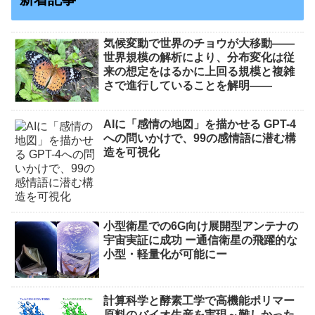
気候変動で世界のチョウが大移動――
世界規模の解析により、分布変化は従
来の想定をはるかに上回る規模と複雑
さで進行していることを解明――
AIに「感情の地図」を描かせる GPT-4
への問いかけで、99の感情語に潜む構
造を可視化
小型衛星での6G向け展開型アンテナの
宇宙実証に成功 ー通信衛星の飛躍的な
小型・軽量化が可能にー
計算科学と酵素工学で高機能ポリマー
原料のバイオ生産を実現～難しかった