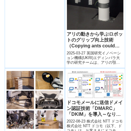
株式会社,宇宙航空...
アリの動きから学ぶロボッ
トのグリップ向上技術
（Copying ants could
help robots get a better
2025-03-27 英国研究イノベーシ
grip）
ョン機構(UKRI)​エディンバラ大
学の研究チームは、アリの顎の
構造を模倣した「毛状ロボット
グリッパー」を開発し、ロボ
ッ...
ドコモメールに送信ドメイ
ン認証技術「DMARC」
「DKIM」を導入～なりす
ましメールの判別精度向上
2022-08-23 株式会社 NTT ドコモ
によりフィッシング詐欺の
株式会社 NTT ドコモ（以下、ド
コモ）は、お客さまにドコモメ