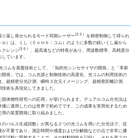
注５）
繰り返し発せられるモード同期レーザー
を精密制御して得られ
トル）は、くし（Ｃｏｍｂ：コム）のように多数の鋭いくし歯から
注６）
ックレンジ
、超高速などの特長があり、周波数標準、高精度分
大しています。
の光コムを基盤技術として、「知的光シンセサイザの開発」と「革新
の開発」では、コム光源と制御技術の高度化、光コムの利用技術の
は、超精密分光計測、瞬時３次元イメージング、超精密距離計測、
用技術を具現化してきました。
た固体物性研究への応用」が挙げられます。デュアルコム分光法は
評価に適用したのは世界で初めてです。この成果を実用化するため
定用の装置開発に取り組みました。
りのパルス生成回数）が異なる２つの光コムを用いた分光法で、従
構が不要であり、測定時間や感度および分解能などの点で非常に優
測定試料に照射することで、その材料特性を記録し、それを第２の