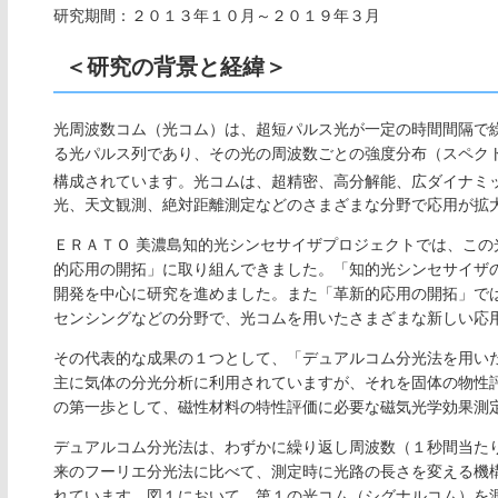
研究期間：２０１３年１０月～２０１９年３月
＜研究の背景と経緯＞
光周波数コム（光コム）は、超短パルス光が一定の時間間隔で
る光パルス列であり、その光の周波数ごとの強度分布（スペク
構成されています。光コムは、超精密、高分解能、広ダイナミ
光、天文観測、絶対距離測定などのさまざまな分野で応用が拡
ＥＲＡＴＯ 美濃島知的光シンセサイザプロジェクトでは、こ
的応用の開拓」に取り組んできました。「知的光シンセサイザ
開発を中心に研究を進めました。また「革新的応用の開拓」で
センシングなどの分野で、光コムを用いたさまざまな新しい応
その代表的な成果の１つとして、「デュアルコム分光法を用い
主に気体の分光分析に利用されていますが、それを固体の物性
の第一歩として、磁性材料の特性評価に必要な磁気光学効果測
デュアルコム分光法は、わずかに繰り返し周波数（１秒間当た
来のフーリエ分光法に比べて、測定時に光路の長さを変える機
れています。図１において、第１の光コム（シグナルコム）を