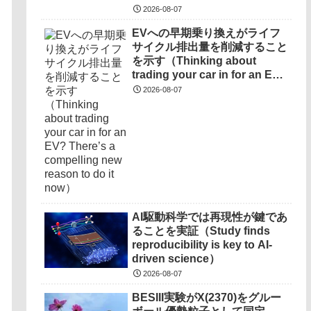
2026-08-07
EVへの早期乗り換えがライフ
サイクル排出量を削減すること
を示す（Thinking about
trading your car in for an EV?
There’s a compelling new
2026-08-07
reason to do it now）
AI駆動科学では再現性が鍵であ
ることを実証（Study finds
reproducibility is key to AI-
driven science）
2026-08-07
BESIII実験がX(2370)をグルー