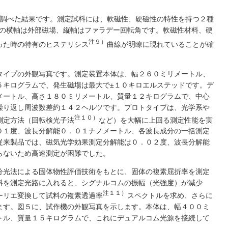
調べた結果です。測定試料には、軟磁性、硬磁性の特性を持つ２種
の横軸は外部磁場、縦軸はファラデー回転角です。軟磁性材料、硬
注９）
った時の特有のヒステリシス
曲線が明瞭に現れていることが確
タイプの外観写真です。測定装置本体は、幅２６０ミリメートル、
５キログラムで、発生磁場は最大で±１０キロエルステッドです。デ
メートル、高さ１８０ミリメートル、質量１２キログラムで、中心
繰り返し周波数差約１４２ヘルツです。プロトタイプは、光学系や
注１０）
測定方法（回転検光子法
など）を大幅に上回る測定性能を実
０１度、波長分解能０．０１ナノメートル、各波長成分の一括測定
従来製品では、磁気光学効果測定分解能は０．０２度、波長分解能
らないため高速測定が困難でした。
分光法による固体物性評価技術をもとに、固体の複素屈折率を測定
料を測定光路に入れると、シグナルコムの振幅（光強度）が減少
注１１）
ーリエ変換して試料の複素透過率
スペクトルを求め、さらに
ます。図５に、試作機の外観写真を示します。本体は、幅４００ミ
トル、質量１５キログラムで、これにデュアルコム光源を接続して