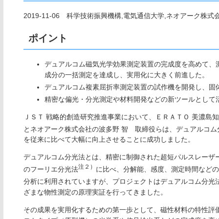
2019-11-06 科学技術振興機構,電気通信大学,ネオアーク株式
ポイント
デュアルコム磁気光学効果測定装置の完成度を高めて、
成分の一括測定を達成し、実用化に大きく前進した。
デュアルコム複素屈折率測定装置の試作機を開発し、固
精密な偏光・分光測定や材料開発などの新ツールとして
ＪＳＴ 戦略的創造研究推進事業において、ＥＲＡＴＯ 美濃島
とネオアーク株式会社の波多野 智 取締役らは、デュアルコム
を従来に比べて大幅に向上させることに成功しました。
デュアルコム分光法とは、精密に制御された超短パルスレーザ
注２）
のフーリエ分光法
に比べ、分解能、感度、測定時間などの
分析に利用されていますが、プロジェクトはデュアルコム分光
ざまな物性測定の原理実証を行ってきました。
その成果を実用化するための第一歩として、磁性材料の特性評