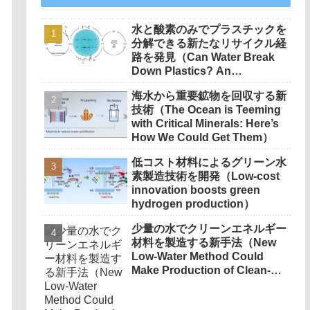
水と酸素のみでプラスチックを
分解できる新たなリサイクル経
路を発見（Can Water Break
Down Plastics? An
Accidental Discovery Opens
海水から重要鉱物を回収する新
a New Route to Recycling）
技術（The Ocean is Teeming
with Critical Minerals: Here’s
How We Could Get Them）
低コスト材料によるグリーン水
素製造技術を開発（Low-cost
innovation boosts green
hydrogen production）
少量の水でクリーンエネルギー
材料を製造する新手法（New
Low-Water Method Could
Make Production of Clean-
Energy Materials Much
Greener）