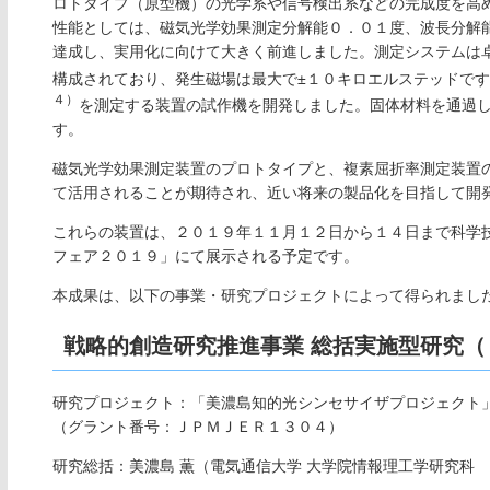
ロトタイプ（原型機）の光学系や信号検出系などの完成度を高
性能としては、磁気光学効果測定分解能０．０１度、波長分解
達成し、実用化に向けて大きく前進しました。測定システムは
構成されており、発生磁場は最大で±１０キロエルステッドで
４）
を測定する装置の試作機を開発しました。固体材料を通過
す。
磁気光学効果測定装置のプロトタイプと、複素屈折率測定装置
て活用されることが期待され、近い将来の製品化を目指して開
これらの装置は、２０１９年１１月１２日から１４日まで科学
フェア２０１９」にて展示される予定です。
本成果は、以下の事業・研究プロジェクトによって得られまし
戦略的創造研究推進事業 総括実施型研究（
研究プロジェクト：「美濃島知的光シンセサイザプロジェクト
（グラント番号：ＪＰＭＪＥＲ１３０４）
研究総括：美濃島 薫（電気通信大学 大学院情報理工学研究科