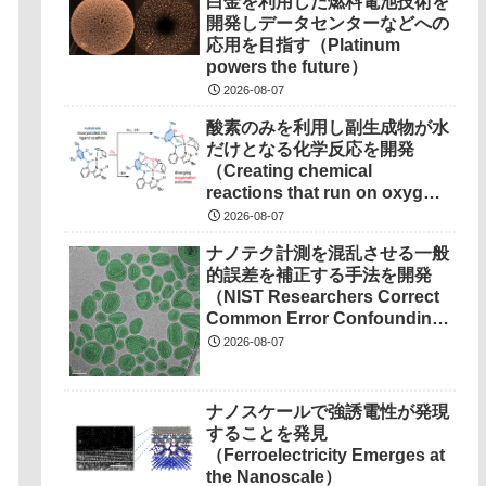
白金を利用した燃料電池技術を
開発しデータセンターなどへの
応用を目指す（Platinum
powers the future）
2026-08-07
酸素のみを利用し副生成物が水
だけとなる化学反応を開発
（Creating chemical
reactions that run on oxygen,
produce only water as
2026-08-07
waste）
ナノテク計測を混乱させる一般
的誤差を補正する手法を開発
（NIST Researchers Correct
Common Error Confounding
Nanotech Measurements）
2026-08-07
ナノスケールで強誘電性が発現
することを発見
（Ferroelectricity Emerges at
the Nanoscale）