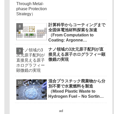
計算科学からコーティングまで
全固体電池材料探索を加速
（From Computation to
Coating: Argonne
Accelerates Search for Solid-
ナノ領域の3次元原子配列が直
State Battery Materials）
接見える原子ホログラフィー顕
微鏡の実現
混合プラスチック廃棄物から分
別不要で水素燃料を製造
（Mixed Plastic Waste to
Hydrogen Fuel – No Sorting
Needed）
ad