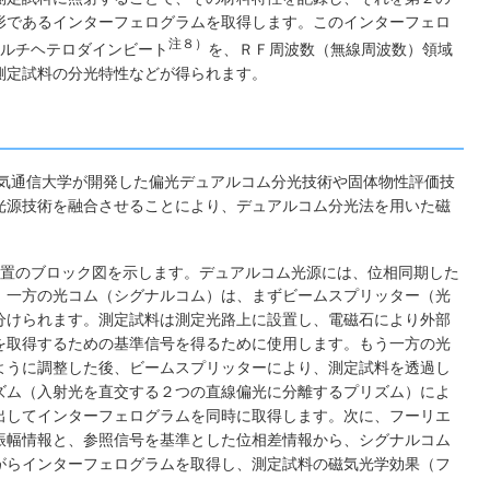
形であるインターフェログラムを取得します。このインターフェロ
注８）
ルチヘテロダインビート
を、ＲＦ周波数（無線周波数）領域
測定試料の分光特性などが得られます。
電気通信大学が開発した偏光デュアルコム分光技術や固体物性評価技
光源技術を融合させることにより、デュアルコム分光法を用いた磁
置のブロック図を示します。デュアルコム光源には、位相同期した
。一方の光コム（シグナルコム）は、まずビームスプリッター（光
分けられます。測定試料は測定光路上に設置し、電磁石により外部
を取得するための基準信号を得るために使用します。もう一方の光
ように調整した後、ビームスプリッターにより、測定試料を透過し
ズム（入射光を直交する２つの直線偏光に分離するプリズム）によ
出してインターフェログラムを同時に取得します。次に、フーリエ
振幅情報と、参照信号を基準とした位相差情報から、シグナルコム
がらインターフェログラムを取得し、測定試料の磁気光学効果（フ