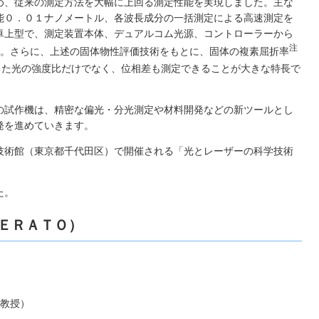
め、従来の測定方法を大幅に上回る測定性能を実現しました。主な
能０．０１ナノメートル、各波長成分の一括測定による高速測定を
卓上型で、測定装置本体、デュアルコム光源、コントローラーから
注
す。さらに、上述の固体物性評価技術をもとに、固体の複素屈折率
した光の強度比だけでなく、位相差も測定できることが大きな特長で
の試作機は、精密な偏光・分光測定や材料開発などの新ツールとし
発を進めていきます。
技術館（東京都千代田区）で開催される「光とレーザーの科学技術
た。
ＥＲＡＴＯ）
」
 教授）