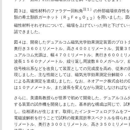
注１）
図３は、磁性材料のファラデー回転角
の外部磁場依存性を
類の希土類鉄ガーネット（Ｒ
Ｆｅ
Ｏ
）を用いました。図
３
５
１２
磁性材料それぞれについて、磁場を上げていった時と下げてい
認できました。
図４は、開発したデュアルコム磁気光学効果測定装置のプロト
奥行き３６０ミリメートル、高さ４００ミリメートル、質量３
ュアルコム光源は、幅４７０ミリメートル、奥行き６００ミリ
波長１５６０ナノメートル、繰り返し周波数８０メガヘルツ、
信号検出系などを改良して装置としての完成度を高め、従来の
現しました。主な性能としては、磁気光学効果測定分解能０．
による高速測定を達成しました。なお、ネオアーク株式会社の
は１０ナノメートル、また波長を変えながら測定しなければな
さらに、美濃島教授らが世界で初めて開発した、デュアルコム
する装置の試作機を開発しました。基本的な構成は同じで、試
し、位相遅れが生じます。取得したインターフェログラムをフ
電磁波解析を行うことで試料の複素屈折率スペクトルを得られ
リメートル、奥行き３００ミリメートル、高さ３５０ミリメー