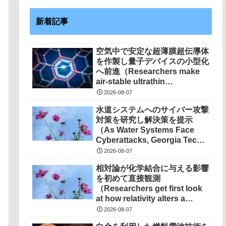
新着記事
空気中で安定な超薄膜超伝導体
を作製し量子デバイスの小型化
へ前進（Researchers make
air-stable ultrathin
superconductors more
2026-08-07
scalable for quantum
水道システムへのサイバー攻撃
devices）
対策を研究し解決策を提示
（As Water Systems Face
Cyberattacks, Georgia Tech
Research Points to
2026-08-07
Solutions）
相対論が化学結合に与える影響
を初めて直接観測
（Researchers get first look
at how relativity alters a
chemical bond）
2026-08-07