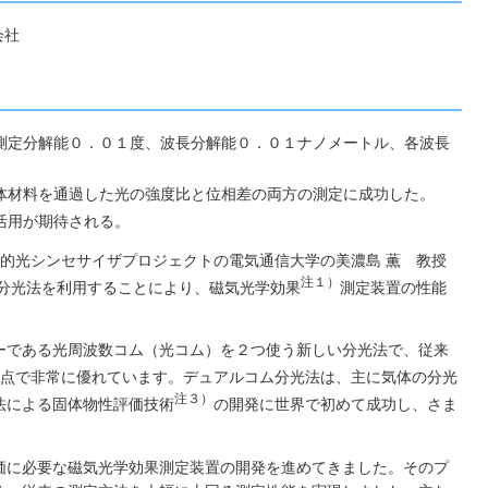
会社
測定分解能０．０１度、波長分解能０．０１ナノメートル、各波長
体材料を通過した光の強度比と位相差の両方の測定に成功した。
活用が期待される。
知的光シンセサイザプロジェクトの電気通信大学の美濃島 薫 教授
注１）
分光法を利用することにより、磁気光学効果
測定装置の性能
ーである光周波数コム（光コム）を２つ使う新しい分光法で、従来
点で非常に優れています。デュアルコム分光法は、主に気体の分光
注３）
法による固体物性評価技術
の開発に世界で初めて成功し、さま
価に必要な磁気光学効果測定装置の開発を進めてきました。そのプ