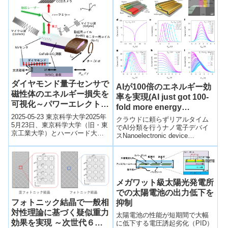
向を動的に変更させる実験に世
界で初めて成功しました。遮蔽
物により基地局のアンテナが見
通せない場所でも、移動するユ
ーザーに電波を届けることが可
能となる。
ダイヤモンド量子センサで
AIが100倍のエネルギー効
磁性体のエネルギー損失を
率を実現(AI just got 100-
可視化～パワーエレクトロ
fold more energy
ニクス機器の高効率化に貢
2025-05-23 東京科学大学2025年
efficient)
クラウドに頼らずリアルタイム
献する革新的技術～
5月23日、東京科学大学（旧・東
でAI分類を行うナノ電子デバイ
京工業大学）とハーバード大学
スNanoelectronic device
の研究チームは、ダイヤモンド
performs real-time AI classi...
量子センサを用いて磁性材料
の...
メガワット級太陽光発電所
での太陽電池の出力低下を
フォトニック結晶で一般相
抑制
対性理論に基づく疑似重力
太陽電池の性能が短期間で大幅
効果を実現 ～次世代６Ｇ
に低下する電圧誘起劣化（PID）