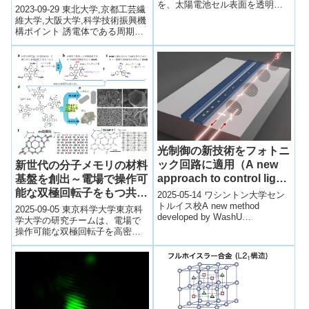
を、太陽電池セル表面を透明導
通信の電磁波制御用基盤技
2023-09-29 東北大学,京都工芸繊
電膜で被覆するだけで十分に抑
術として期待～
維大学,大阪大学,科学技術振興機
止できる技術を開発した。
構ポイント 誘電体である周期構
造を持つフォトニック結晶の誘
電率（格子点）配列を緩やか
に...
光制御の新技術をフォトニ
ック回路に適用（A new
新世代の分子メモリの材料
approach to control light
基盤を創出～電場で操作可
in photonic circuits）
能な双極回転子をもつ共有
2025-05-14 ワシントン大学セン
トルイス校A new method
結合性有機骨格～
2025-09-05 東京科学大学東京科
developed by WashU
学大学の研究チームは、電場で
researchers can reconfi...
操作可能な双極回転子を高密度
に組み込んだ共有結合性有機骨
格（COF）を開発し、新世代の
分子メ...