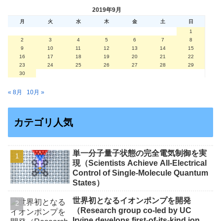
2019年9月
月
火
水
木
金
土
日
1
2
3
4
5
6
7
8
9
10
11
12
13
14
15
16
17
18
19
20
21
22
23
24
25
26
27
28
29
30
« 8月
10月 »
カテゴリ人気
単一分子量子状態の完全電気制御を実
現（Scientists Achieve All-Electrical
Control of Single-Molecule Quantum
States）
世界初となるイオンポンプを開発
（Research group co-led by UC
Irvine develops first-of-its-kind ion