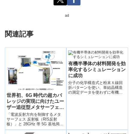
ad
関連記事
有機半導体の材料開発を効
率化するシミュレーション
に成功
分子の化学構造式と粉末Ｘ線回
折パターンを使い、単結晶構造
の測定データを使わずに有機半
世界初、6G 時代の超カバ
導体の移動度を予測するシミュ
レッジの実現に向けたユー
レーションに成功した。
ザー追従型メタサーフェス
制御の実証に成功
「電波反射方向を制御するメタ
サーフェス 反射板（RIS反射
板）」と 28GHz 帯 5G 基地局を
用いて、ユーザーの動きに合わ
せて基地局からの電波の反射方