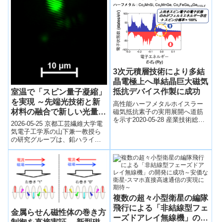
3次元積層技術により多結
晶電極上へ単結晶巨大磁気
抵抗デバイス作製に成功
室温で「スピン量子凝縮」
を実現 ～先端光技術と新
高性能ハーフメタルホイスラー
材料の融合で新しい光量子
磁気抵抗素子の実用展開へ道筋
を示す2020-05-28 産業技術総合
デバイスの道を拓く～
2026-05-25 京都工芸繊維大学電
研究所概要１．NIMSは産総研と
気電子工学系の山下兼一教授ら
共同で、産業上実用性の高いシ
の研究グループは、鉛ハライド
リコ...
ペロブスカイト微小共振器を用
いて、室温環境下でスピン自由
度を持つ...
複数の超々小型衛星の編隊
飛行による「非結線型フェ
金属らせん磁性体の巻き方
ーズドアレイ無線機」の開