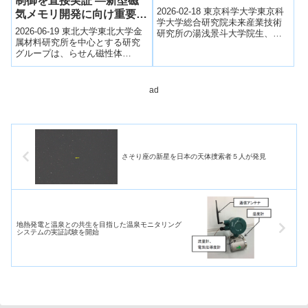
制御を直接実証 ―新型磁
発に成功～安価な衛星-ス
2026-02-18 東京科学大学東京科
気メモリ開発に向け重要な
マホ直接高速通信の実現に
学大学総合研究院未来産業技術
基盤を確立―
2026-06-19 東北大学東北大学金
研究所の湯浅景斗大学院生、白
期待～
属材料研究所を中心とする研究
根篤史准教授らは、マイクロウ
グループは、らせん磁性体
ェーブファクトリー、岩手大
YMn₆Sn₆において、磁気モーメ
学、インタ...
ントのらせん構造の巻き方（キ
ラリテ...
ad
さそり座の新星を日本の天体捜索者５人が発見
地熱発電と温泉との共生を目指した温泉モニタリング
システムの実証試験を開始