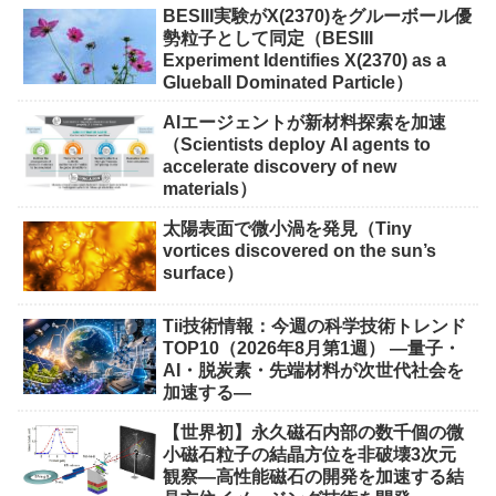
BESIII実験がX(2370)をグルーボール優
勢粒子として同定（BESIII
Experiment Identifies X(2370) as a
Glueball Dominated Particle）
AIエージェントが新材料探索を加速
（Scientists deploy AI agents to
accelerate discovery of new
materials）
太陽表面で微小渦を発見（Tiny
vortices discovered on the sun’s
surface）
Tii技術情報：今週の科学技術トレンド
TOP10（2026年8月第1週） ―量子・
AI・脱炭素・先端材料が次世代社会を
加速する―
【世界初】永久磁石内部の数千個の微
小磁石粒子の結晶方位を非破壊3次元
観察―高性能磁石の開発を加速する結