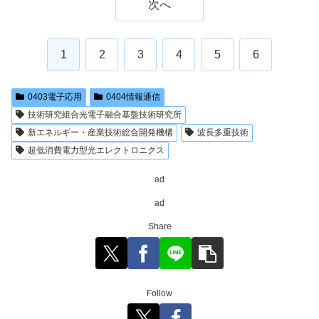
次へ
1
2
3
4
5
6
0403電子応用
0404情報通信
技術研究組合光電子融合基盤技術研究所
新エネルギー・産業技術総合開発機構
波長多重技術
超低消費電力型光エレクトロニクス
ad
ad
Share
Follow