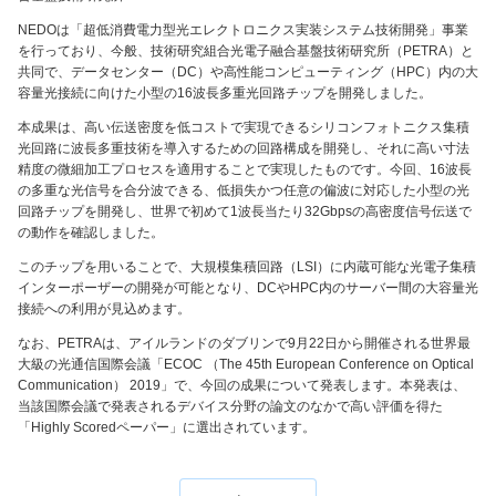
NEDOは「超低消費電力型光エレクトロニクス実装システム技術開発」事業
を行っており、今般、技術研究組合光電子融合基盤技術研究所（PETRA）と
共同で、データセンター（DC）や高性能コンピューティング（HPC）内の大
容量光接続に向けた小型の16波長多重光回路チップを開発しました。
本成果は、高い伝送密度を低コストで実現できるシリコンフォトニクス集積
光回路に波長多重技術を導入するための回路構成を開発し、それに高い寸法
精度の微細加工プロセスを適用することで実現したものです。今回、16波長
の多重な光信号を合分波できる、低損失かつ任意の偏波に対応した小型の光
回路チップを開発し、世界で初めて1波長当たり32Gbpsの高密度信号伝送で
の動作を確認しました。
このチップを用いることで、大規模集積回路（LSI）に内蔵可能な光電子集積
インターポーザーの開発が可能となり、DCやHPC内のサーバー間の大容量光
接続への利用が見込めます。
なお、PETRAは、アイルランドのダブリンで9月22日から開催される世界最
大級の光通信国際会議「ECOC （The 45th European Conference on Optical
Communication） 2019」で、今回の成果について発表します。本発表は、
当該国際会議で発表されるデバイス分野の論文のなかで高い評価を得た
「Highly Scoredペーパー」に選出されています。