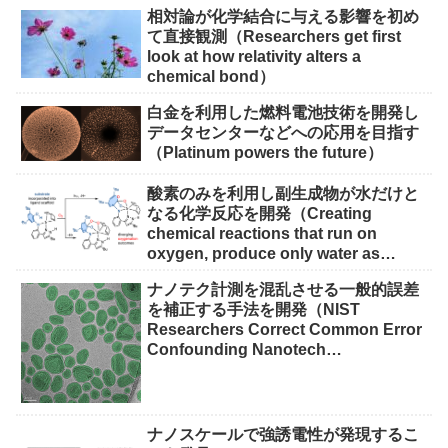
Solutions）
相対論が化学結合に与える影響を初め
て直接観測（Researchers get first
look at how relativity alters a
chemical bond）
白金を利用した燃料電池技術を開発し
データセンターなどへの応用を目指す
（Platinum powers the future）
酸素のみを利用し副生成物が水だけと
なる化学反応を開発（Creating
chemical reactions that run on
oxygen, produce only water as
waste）
ナノテク計測を混乱させる一般的誤差
を補正する手法を開発（NIST
Researchers Correct Common Error
Confounding Nanotech
Measurements）
ナノスケールで強誘電性が発現するこ