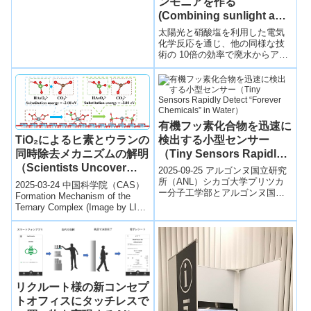
ンモニアを作る
(Combining sunlight and
wastewater nitrate to
太陽光と硝酸塩を利用した電気
make the world’s No. 2
化学反応を通じ、他の同様な技
術の 10倍の効率で廃水からアン
chemical)
モニアを生成するカーボンニュ
ートラルな技術を開発。
有機フッ素化合物を迅速に
検出する小型センサー
TiO₂によるヒ素とウランの
（Tiny Sensors Rapidly
同時除去メカニズムの解明
Detect “Forever
（Scientists Uncover
2025-09-25 アルゴンヌ国立研究
Chemicals” in Water）
Mechanism involving
所（ANL）シカゴ大学プリツカ
2025-03-24 中国科学院（CAS）
ー分子工学部とアルゴンヌ国立
TiO2 for Simultaneous
Formation Mechanism of the
研究所の研究チームは、
Ternary Complex (Image by LI
Arsenic and Uranium
PFAS（永遠の化学物質）を水中
Zhe...
Remediation from
で迅速・...
Groundwater）
リクルート様の新コンセプ
トオフィスにタッチレスで