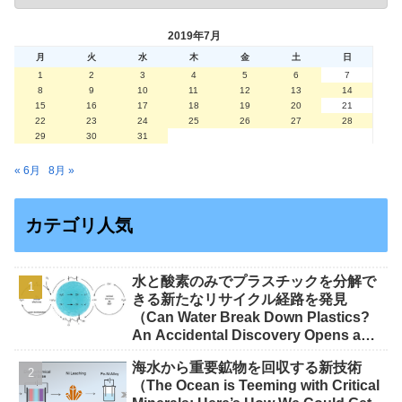
2019年7月
月
火
水
木
金
土
日
1
2
3
4
5
6
7
8
9
10
11
12
13
14
15
16
17
18
19
20
21
22
23
24
25
26
27
28
29
30
31
« 6月
8月 »
カテゴリ人気
水と酸素のみでプラスチックを分解で
きる新たなリサイクル経路を発見
（Can Water Break Down Plastics?
An Accidental Discovery Opens a
New Route to Recycling）
海水から重要鉱物を回収する新技術
（The Ocean is Teeming with Critical