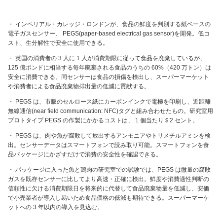
・ インペリアル・カレッジ・ロンドンが、食品の鮮度を判別する紙ベースの
電子ガスセンサー、 PEGS(paper-based electrical gas sensor)を開発。低コ
スト、生分解性で安全に使用できる。
・ 英国の消費者の 3 人に 1 人が消費期限に従って食品を廃棄しているが、
125 億ポンドに相当する毎年廃棄される食品のうちの 60%（420 万トン）は
安全に消費できる。同センサーは食品の損傷を検出し、スーパーマーケット
や消費者による食品廃棄物排出量の低減に貢献する。
・ PEGS は、市販のセルロース紙にカーボンインクで電極を印刷し、近距離
無線通信(near field communication: NFC)タグと組み合わせたもの。研究室用
プロトタイプ PEGS の作製にかかるコストは、 1 個当たり＄2 セント。
・ PEGS は、肉や魚が腐敗して放出するアンモニアやトリメチルアミンを検
出。センサーデータはスマートフォンで読み取り可能。スマートフォンを食
品パッケージにかざすだけで消費の安全性を確認できる。
・ パッケージに入った魚と鶏肉の研究室での試験では、PEGS は微量の腐敗
ガスを既存センサーに比してより高速・正確に検出。鮮度や消費適性判断の
信頼性に欠ける消費期限日を将来的に代替して食品廃棄物量を低減し、安価
で小売業者が導入し易いため食品価格の低減も期待できる。スーパーマーケ
ットへの 3 年以内の導入を見込む。