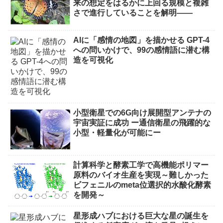
来の想定をはるかに上回る規模と複雑
さで進行していることを解明――
AIに「感情の地図」を描かせる GPT-4
への問いかけで、99の感情語に潜む構
造を可視化
小型衛星での6G向け展開型アンテナの
宇宙実証に成功 ー通信衛星の飛躍的な
小型・軽量化が可能にー
計算科学と酵素工学で高機能ポリマー
原料のバイオ生産を実現～難しかった
ビフェニルのmeta位選択的水酸化酵素
を開発～
星形成ハブにおける巨大な星の誕生を