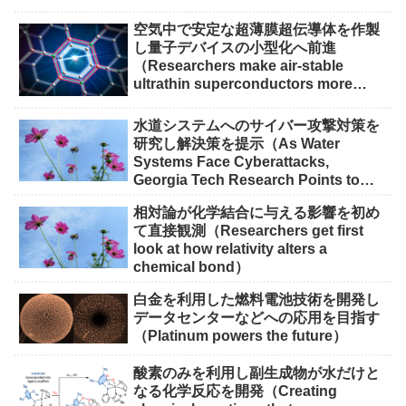
空気中で安定な超薄膜超伝導体を作製
し量子デバイスの小型化へ前進
（Researchers make air-stable
ultrathin superconductors more
scalable for quantum devices）
水道システムへのサイバー攻撃対策を
研究し解決策を提示（As Water
Systems Face Cyberattacks,
Georgia Tech Research Points to
Solutions）
相対論が化学結合に与える影響を初め
て直接観測（Researchers get first
look at how relativity alters a
chemical bond）
白金を利用した燃料電池技術を開発し
データセンターなどへの応用を目指す
（Platinum powers the future）
酸素のみを利用し副生成物が水だけと
なる化学反応を開発（Creating