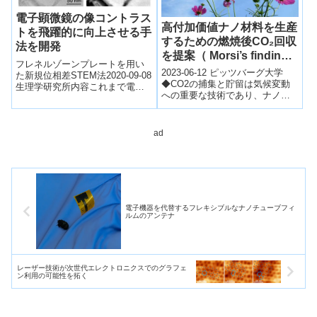
電子顕微鏡の像コントラス
高付加価値ナノ材料を生産
トを飛躍的に向上させる手
するための燃焼後CO₂回収
法を開発
を提案（ Morsi’s findings
フレネルゾーンプレートを用い
propose post-
2023-06-12 ピッツバーグ大学
た新規位相差STEM法2020-09-08
combustion CO₂ capture
◆CO2の捕集と貯留は気候変動
生理学研究所内容これまで電子
への重要な技術であり、ナノテ
to produce high value
顕微鏡は、生体分子や有機材料
クノロジーがその分野で有望な
などの軽い原子からなる試料を
nano materials）
役割を果たしています。ナノ材
直接...
料は高い...
ad
電子機器を代替するフレキシブルなナノチューブフィ
ルムのアンテナ
レーザー技術が次世代エレクトロニクスでのグラフェ
ン利用の可能性を拓く