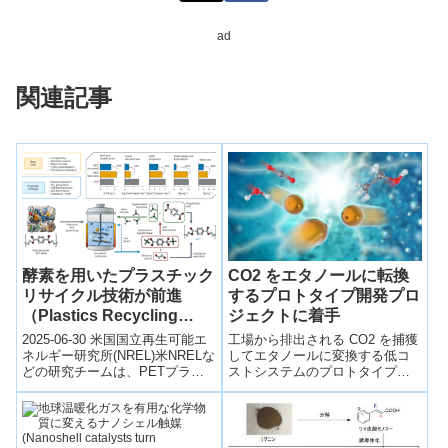
ad
関連記事
酵素を用いたプラスチック
CO2 をエタノールに転換
リサイクル技術が前進
するプロトタイプ開発プロ
（Plastics Recycling
ジェクトに着手
With Enzymes Takes a
2025-06-30 米国国立再生可能エ
工場から排出される CO2 を捕獲
Leap Forward）
ネルギー研究所(NREL)米NRELな
してエタノールに変換する低コ
どの研究チームは、PETプラス
ストシステムのプロトタイプ開
チックを酵素で分解・再利用す
発プロジェクトを開始。
る新技術を開発した。従来...