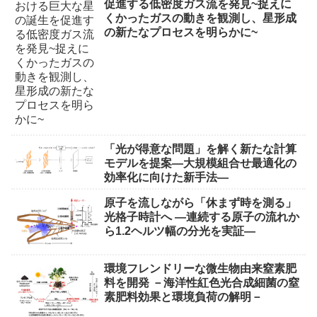
促進する低密度ガス流を発見~捉えに
くかったガスの動きを観測し、星形成
の新たなプロセスを明らかに~
「光が得意な問題」を解く新たな計算
モデルを提案―大規模組合せ最適化の
効率化に向けた新手法―
原子を流しながら「休まず時を測る」
光格子時計へ ―連続する原子の流れか
ら1.2ヘルツ幅の分光を実証―
環境フレンドリーな微生物由来窒素肥
料を開発 －海洋性紅色光合成細菌の窒
素肥料効果と環境負荷の解明－