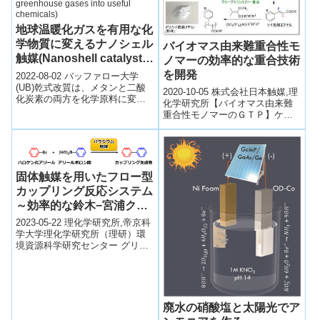
地球温暖化ガスを有用な化
学物質に変えるナノシェル
バイオマス由来難重合性モ
触媒(Nanoshell catalysts
ノマーの効率的な重合技術
turn greenhouse gases
を開発
2022-08-02 バッファロー大学
into useful chemicals)
(UB)乾式改質は、メタンと二酸
2020-10-05 株式会社日本触媒,理
化炭素の両方を化学原料に変換
化学研究所【バイオマス由来難
し、他の製品の製造や加工に利
重合性モノマーのＧＴＰ】ケイ
用できる可能性を持つプロセス
皮酸系ポリマー【バイオマス由
である...
来難重合性モノマーのＧＴＰ】
クロト...
固体触媒を用いたフロー型
カップリング反応システム
～効率的な鈴木−宮浦クロ
スカップリング反応を実現
2023-05-22 理化学研究所,帝京科
～
学大学理化学研究所（理研）環
境資源科学研究センター グリー
ンナノ触媒研究チームの山田 陽
一 チームリーダー、帝京科学
大...
廃水の硝酸塩と太陽光でア