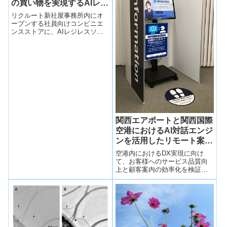
の買い物を実現するAIレジ
レスシステムを導入
リクルート新社屋事務所内にオ
ープンする社員向けコンビニエ
ンスストアに、AIレジレスソリ
ューションZippinを活用したレジ
レスシステムを導入する。
関西エアポートと関西国際
空港におけるAI対話エンジ
ンを活用したリモート案内
システムの実証実験を開始
空港内におけるDX実現に向け
て、お客様へのサービス品質向
上と顧客案内の効率化を検証
2022-07-25 OKI＜実証実験イメ
ージ＞OKIは、関西エアポート株
式会...