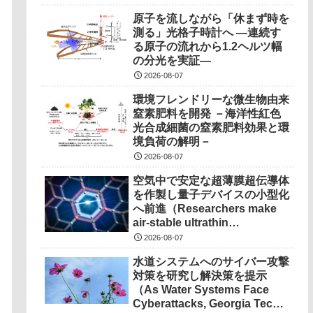
原子を流しながら「休まず時を
測る」光格子時計へ ―連続す
る原子の流れから1.2ヘルツ幅
の分光を実証―
2026-08-07
環境フレンドリーな微生物由来
窒素肥料を開発 －海洋性紅色
光合成細菌の窒素肥料効果と環
境負荷の解明－
2026-08-07
空気中で安定な超薄膜超伝導体
を作製し量子デバイスの小型化
へ前進（Researchers make
air-stable ultrathin
superconductors more
2026-08-07
scalable for quantum
水道システムへのサイバー攻撃
devices）
対策を研究し解決策を提示
（As Water Systems Face
Cyberattacks, Georgia Tech