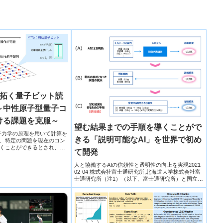
が拓く量子ビット読
～中性原子型量子コ
ける課題を克服～
望む結果までの手順を導くことがで
大学量子力学の原理を用いて計算を
きる「説明可能なAI」を世界で初め
、特定の問題を現在のコン
くことができるとされ、盛
て開発
人と協働するAIの信頼性と透明性の向上を実現2021-
02-04 株式会社富士通研究所,北海道大学株式会社富
士通研究所（注1）（以下、富士通研究所）と国立大
学法...