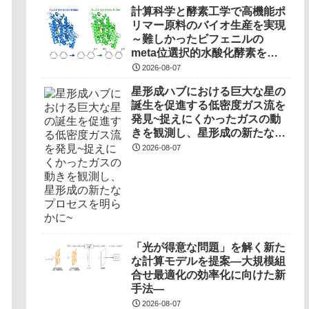
計算科学と酵素工学で高機能ポ
リマー原料のバイオ生産を実現
～難しかったビフェニルの
meta位選択的水酸化酵素を開
発～
2026-08-07
星形成ハブにおける巨大な星の
誕生を促進する低密度ガス流を
発見~捉えにくかったガスの動
きを観測し、星形成の新たなプ
ロセスを明らかに~
2026-08-07
「光が得意な問題」を解く新た
な計算モデルを提案―大規模組
合せ最適化の効率化に向けた新
手法―
2026-08-07