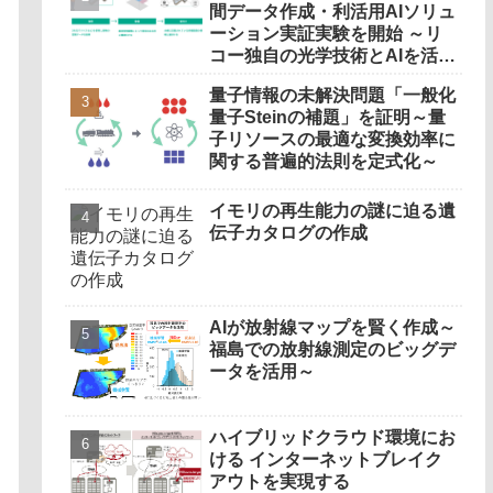
間データ作成・利活用AIソリュ
ーション実証実験を開始 ～リ
コー独自の光学技術とAIを活
用、既存設備を360度のバーチ
量子情報の未解決問題「一般化
ャル空間に再現しデジタル管理
量子Steinの補題」を証明～量
～
子リソースの最適な変換効率に
関する普遍的法則を定式化～
イモリの再生能力の謎に迫る遺
伝子カタログの作成
AIが放射線マップを賢く作成～
福島での放射線測定のビッグデ
ータを活用～
ハイブリッドクラウド環境にお
ける インターネットブレイク
アウトを実現する