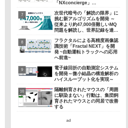
「NXconcierge」…
次世代暗号の「解読の限界」に
挑む新アルゴリズムを開発 ～
従来より約47,000倍難しいMQ
問題を解読し、世界記録を達成
～
フラクタルによる高精度画像認
識技術「Fractal NEXT」を開
発 ~自動運転トラックへの応用
へ前進~
電子線回折の自動測定システム
を開発～微小結晶の構造解析の
ハイスループット化を実現～
隔離飼育されたマウスの「周囲
に馴染まない」行動は、集団飼
育されたマウスとの同居で改善
する
ad