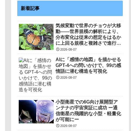
新着記事
気候変動で世界のチョウが大移
動――世界規模の解析により、
分布変化は従来の想定をはるか
に上回る規模と複雑さで進行し
ていることを解明――
2026-08-07
AIに「感情の地図」を描かせる
GPT-4への問いかけで、99の感
情語に潜む構造を可視化
2026-08-07
小型衛星での6G向け展開型ア
ンテナの宇宙実証に成功 ー通
信衛星の飛躍的な小型・軽量化
が可能にー
2026-08-07