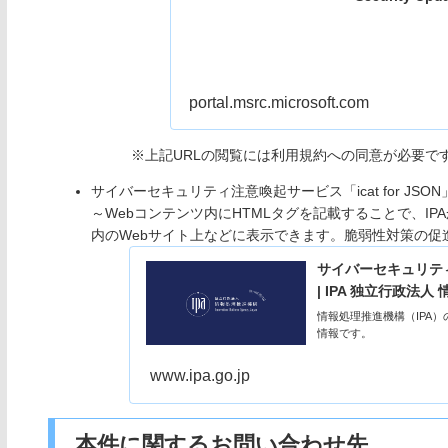
portal.msrc.microsoft.com
※上記URLの閲覧には利用規約への同意が必要で
サイバーセキュリティ注意喚起サービス「icat for JSON
～Webコンテンツ内にHTMLタグを記載することで、I
内のWebサイト上などに表示できます。脆弱性対策の促
サイバーセキュリティ注
| IPA 独立行政法
情報処理推進機構（IPA）の
情報です。
www.ipa.go.jp
本件に関するお問い合わせ先