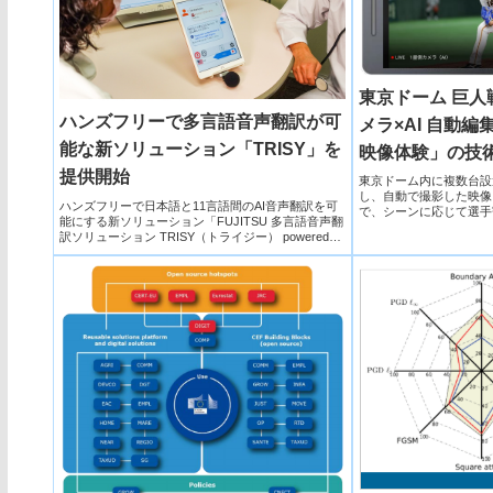
東京ドーム 巨人
ハンズフリーで多言語音声翻訳が可
メラ×AI 自動
能な新ソリューション「TRISY」を
映像体験」の技
提供開始
東京ドーム内に複数台設置
し、自動で撮影した映像を
ハンズフリーで日本語と11言語間のAI音声翻訳を可
で、シーンに応じて選手
能にする新ソリューション「FUJITSU 多言語音声翻
提供します。
訳ソリューション TRISY（トライジー） powered
by Zinrai」を開発し、外国人とのコミュニケーショ
ンが不可欠、かつ音声翻訳時の端末操作が困難な医
療や観光分野などの現場向けに、2021年5月13日よ
り提供開始する。