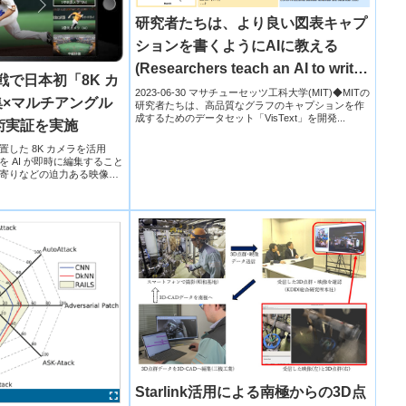
研究者たちは、より良い図表キャプ
ションを書くようにAIに教える
(Researchers teach an AI to write
戦で日本初「8K カ
better chart captions)
2023-06-30 マサチューセッツ工科大学(MIT)◆MITの
編集×マルチアングル
研究者たちは、高品質なグラフのキャプションを作
成するためのデータセット「VisText」を開発...
術実証を実施
した 8K カメラを活用
 AI が即時に編集すること
寄りなどの迫力ある映像を
Starlink活用による南極からの3D点