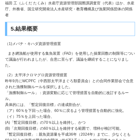
福田 工（ふくだ たくみ）水産庁資源管理部国際課調査官（代表）ほか、水産
庁、外務省、国立研究開発法人水産研究・教育機構及び漁業関係団体の関係
者
5.結果概要
（1)メバチ・キハダ資源管理措置
まき網漁船が使用する集魚装置（FAD）を使用した操業回数の制限等につい
て議論が行われましたが、合意に至らず、議論を継続することになりまし
た。
（2）太平洋クロマグロ資源管理措置
昨年9月にWCPFC（中西部太平洋まぐろ類委員会）との合同作業部会で合意
された漁獲制御ルールを採択しました。
「漁獲制御ルール」：資源変動に応じて管理措置を自動的に改訂するルー
ル。
具体的には、「暫定回復目標」の達成割合が、
（ア）60％を下回った場合、60％に戻るよう管理措置を自動的に強化。
（イ）75％を上回った場合、
(A)「暫定回復目標」の70％以上を維持し、かつ
(B)「次期回復目標」の60％以上を維持する範囲で、増枠が検討可能。
「暫定回復目標」：親魚資源量を平成36年（2024年）までに、少なくとも