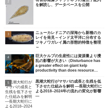
を解読し、データベースを公開
ニューカレドニアの深海から新種のカ
レイを発見～インド太平洋に分布する
ツキノワガレイ属の形態的特徴を整理
～
巨大ケルプの生産性には資源量より攪
乱の影響が大きい（Disturbance has
a greater effect on giant kelp
productivity than does resource
availability）
黒潮大蛇行がマサバの成長と生残を低
下させた仕組みを解明 ―長期大蛇行に
よる2018–2024年の流れの変化が影響
―