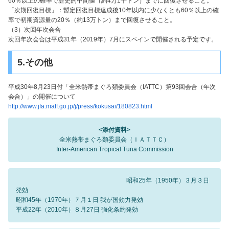
60％以上の確率で歴史的中間値（約4万1千トン）までに回復させること。
「次期回復目標」：暫定回復目標達成後10年以内に少なくとも60％以上の確
率で初期資源量の20％（約13万トン）まで回復させること。
（3）次回年次会合
次回年次会合は平成31年（2019年）7月にスペインで開催される予定です。
5.その他
平成30年8月23日付「全米熱帯まぐろ類委員会（IATTC）第93回会合（年次
会合）」の開催について
http://www.jfa.maff.go.jp/j/press/kokusai/180823.html
<添付資料>
全米熱帯まぐろ類委員会（ＩＡＴＴＣ）
Inter-American Tropical Tuna Commission
昭和25年（1950年）３月３日
発効
昭和45年（1970年）７月１日 我が国効力発効
平成22年（2010年）８月27日 強化条約発効