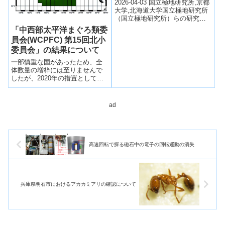
拠—
2026-04-03 国立極地研究所,京都
大学,北海道大学国立極地研究所
（国立極地研究所）らの研究チ
ームは、イヌイットの協力によ
「中西部太平洋まぐろ類委
りワモンアザラシの胃内容物と
員会(WCPFC) 第15回北小
捕獲...
委員会」の結果について
一部慎重な国があったため、全
体数量の増枠には至りませんで
したが、2020年の措置として以
下の2点が合意された。(ア)漁獲
上限の未利用分に係る繰越率
を、現状の5％から17％へ増加。
ad
(イ)大型魚の漁獲上限を、台湾か
ら日本へ300トン移譲。
高速回転で探る磁石中の電子の回転運動の消失
兵庫県明石市におけるアカカミアリの確認について