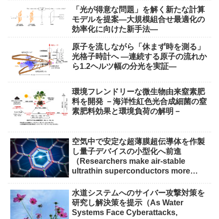
「光が得意な問題」を解く新たな計算
モデルを提案―大規模組合せ最適化の
効率化に向けた新手法―
原子を流しながら「休まず時を測る」
光格子時計へ ―連続する原子の流れか
ら1.2ヘルツ幅の分光を実証―
環境フレンドリーな微生物由来窒素肥
料を開発 －海洋性紅色光合成細菌の窒
素肥料効果と環境負荷の解明－
空気中で安定な超薄膜超伝導体を作製
し量子デバイスの小型化へ前進
（Researchers make air-stable
ultrathin superconductors more
scalable for quantum devices）
水道システムへのサイバー攻撃対策を
研究し解決策を提示（As Water
Systems Face Cyberattacks,