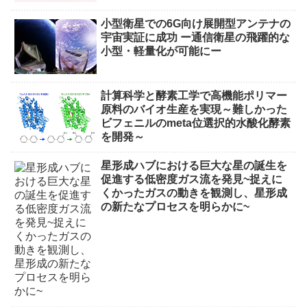
小型衛星での6G向け展開型アンテナの
宇宙実証に成功 ー通信衛星の飛躍的な
小型・軽量化が可能にー
計算科学と酵素工学で高機能ポリマー
原料のバイオ生産を実現～難しかった
ビフェニルのmeta位選択的水酸化酵素
を開発～
星形成ハブにおける巨大な星の誕生を
促進する低密度ガス流を発見~捉えに
くかったガスの動きを観測し、星形成
の新たなプロセスを明らかに~