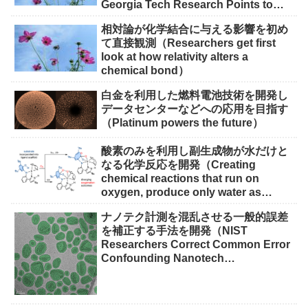
Georgia Tech Research Points to
Solutions）
相対論が化学結合に与える影響を初め
て直接観測（Researchers get first
look at how relativity alters a
chemical bond）
白金を利用した燃料電池技術を開発し
データセンターなどへの応用を目指す
（Platinum powers the future）
酸素のみを利用し副生成物が水だけと
なる化学反応を開発（Creating
chemical reactions that run on
oxygen, produce only water as
waste）
ナノテク計測を混乱させる一般的誤差
を補正する手法を開発（NIST
Researchers Correct Common Error
Confounding Nanotech
Measurements）