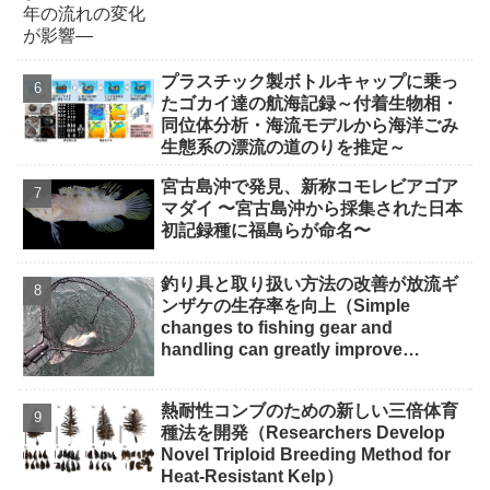
プラスチック製ボトルキャップに乗っ
たゴカイ達の航海記録～付着生物相・
同位体分析・海流モデルから海洋ごみ
生態系の漂流の道のりを推定～
宮古島沖で発⾒、新称コモレビアゴア
マダイ 〜宮古島沖から採集された⽇本
初記録種に福島らが命名〜
釣り具と取り扱い方法の改善が放流ギ
ンザケの生存率を向上（Simple
changes to fishing gear and
handling can greatly improve
survival of released coho salmon）
熱耐性コンブのための新しい三倍体育
種法を開発（Researchers Develop
Novel Triploid Breeding Method for
Heat-Resistant Kelp）