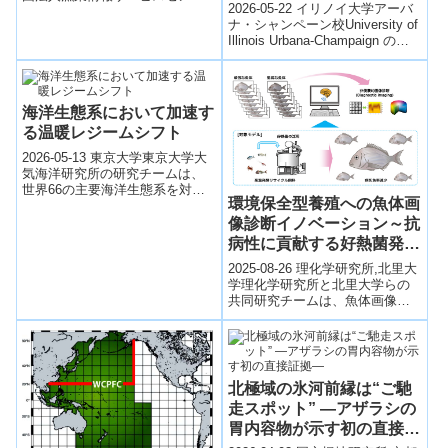
（Walleye return to the
2026-05-22 イリノイ大学アーバ
ー気候変動観測衛星「しきさ
same spawning
ナ・シャンペーン校University of
い」（GCOM-C）は、平成29年
Illinois Urbana-Champaign の研
‘hotspots,’ highlighting
12月...
究チームは、北米淡...
need for habitat
protection）
海洋生態系において加速す
る温暖レジームシフト
2026-05-13 東京大学東京大学大
気海洋研究所の研究チームは、
世界66の主要海洋生態系を対象
環境保全型養殖への魚体画
に、過去150年間の海面水温レジ
ームシフトを解析し、温暖化に
像診断イノベーション～抗
伴...
病性に貢献する好熱菌発酵
飼料の機能性を評価～
2025-08-26 理化学研究所,北里大
学理化学研究所と北里大学らの
共同研究チームは、魚体画像を
用いた非侵襲的診断技術を開発
し、好熱菌によるリサイクル発
酵飼料...
北極域の氷河前縁は“ご馳
走スポット” —アザラシの
胃内容物が示す初の直接証