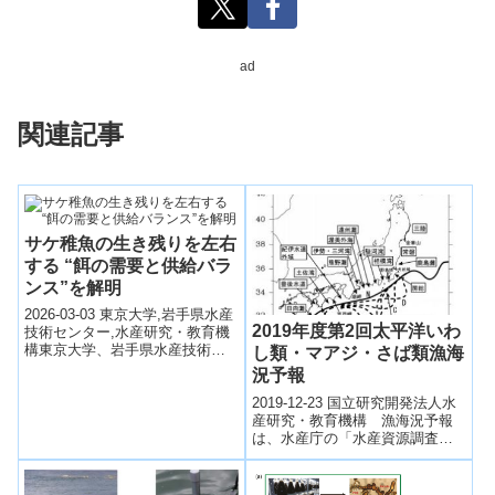
ad
関連記事
サケ稚魚の生き残りを左右
する “餌の需要と供給バラ
ンス”を解明
2026-03-03 東京大学,岩手県水産
2019年度第2回太平洋いわ
技術センター,水産研究・教育機
構東京大学、岩手県水産技術セ
し類・マアジ・さば類漁海
ンター、水産研究・教育機構の
況予報
研究チームは、サケ稚魚の成長
2019-12-23 国立研究開発法人水
と生...
産研究・教育機構 漁海況予報
は、水産庁の「水産資源調査・
評価推進委託事業」を中心に、
資源の合理的利用、漁業経営の
安定及び...