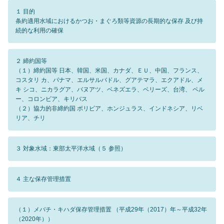
１ 目的
条約適用水域におけるかつお・まぐろ類等資源の長期的な保存 及び持
続的な利用の確保
２ 締約国等
（１）締約国等 日本、韓国、米国、カナダ、ＥＵ、中国、フランス、
コスタリ カ、パナマ、エルサルバドル、グアテマラ、エクアドル、メ
キ シコ、ニカラグア、バヌアツ、ベネズエラ、ベリーズ、台湾、 ペル
ー、コロンビア、キリバス
（２）協力的非締約国 ボリビア、ホンジュラス、インドネシア、リベ
リア、チリ
３ 対象水域：東部太平洋水域（５ 参照）
４ 主な保存管理措置
（１）メバチ・キハダ保存管理措置 （平成29年（2017）年～平成32年
（2020年））