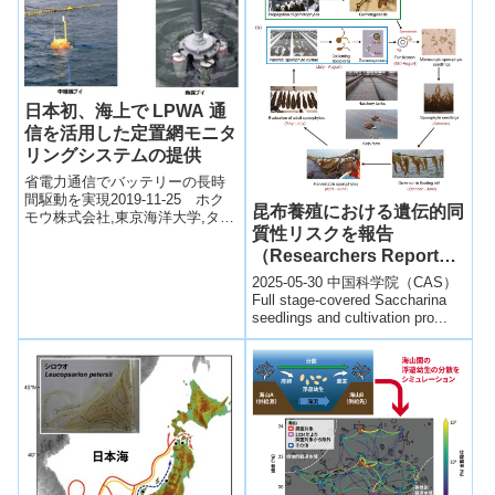
日本初、海上で LPWA 通
信を活用した定置網モニタ
リングシステムの提供
省電力通信でバッテリーの長時
間駆動を実現2019-11-25 ホク
昆布養殖における遺伝的同
モウ株式会社,東京海洋大学,タイ
質性リスクを報告
ホー通信工業株式会社,株式会社
アクアサウンド,株式会社ＮＴＴ
（Researchers Report
ド...
Genetic Homogeneity
2025-05-30 中国科学院（CAS）
Risks in Kelp
Full stage-covered Saccharina
seedlings and cultivation pro...
Aquaculture across
China）