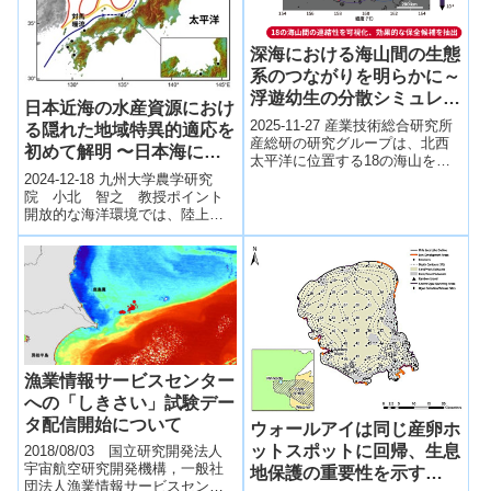
深海における海山間の生態
系のつながりを明らかに～
浮遊幼生の分散シミュレー
日本近海の水産資源におけ
ションによる連結性の可視
2025-11-27 産業技術総合研究所
る隠れた地域特異的適応を
化～
産総研の研究グループは、北西
初めて解明 〜日本海にお
太平洋に位置する18の海山を対
けるシロウオ南北集団の緯
象に、浮遊幼生の分散シミュレ
2024-12-18 九州大学農学研究
度環境への適応〜
ーションを実施し、深海生態系
院 小北 智之 教授ポイント
の連結...
開放的な海洋環境では、陸上生
物や陸水生物でよく知られるよ
うな、種内の地域集団特異的な
適応進化...
漁業情報サービスセンター
への「しきさい」試験デー
タ配信開始について
ウォールアイは同じ産卵ホ
ットスポットに回帰、生息
2018/08/03 国立研究開発法人
宇宙航空研究開発機構，一般社
地保護の重要性を示す
団法人漁業情報サービスセンタ