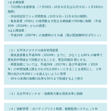
○まき網漁業
・72日間の全面禁漁 （７月29日～10月８日又は11月９日～１月19日の
期間）
・沖合特定区で１ヶ月間禁漁（10月９日～11月８日の期間）
・集魚装置（FADs）の使用数を大型まき網漁船で450個に制限 （平成
30年（2018年）からの措置）
○はえ縄漁業：
・平成19年（2007年）の漁獲枠の５％減 （我が国漁獲枠32,372トン）
（２）太平洋クロマグロ保存管理措置
・親魚資源量を平成36年（2024年）までに、少なくとも60％ の確率で
歴史的中間値まで回復させることを、暫定回復目 標とする。
・商業漁業については、平成29年（2017年）及び平成30年（ 2018
年）の年間漁獲上限をそれぞれ3,300トンとすることを原則とし、２年
間の合計が6,600トンを超えないように管理
・30キロ未満の漁獲の比率を50％まで削減するよう努力
（３）北太平洋ビンナガ ・漁獲努力量を現状水準に制限
（４）漁船管理 ・ポジティブリスト制度、船舶監視システム（ＶＭ