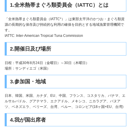
1.全米熱帯まぐろ類委員会（IATTC）とは
「全米熱帯まぐろ類委員会（IATTC*）」は東部太平洋のかつお・まぐろ類資
源の長期的な保存及び持続的な利用の確保を目的とする地域漁業管理機関で
す。
IATTC: Inter-American Tropical Tuna Commission
2.開催日及び場所
日程：平成30年8月24日（金曜日）～30日（木曜日）
場所：サンディエゴ（米国）
3.参加国・地域
日本、韓国、米国、カナダ、EU、中国、フランス、コスタリカ、パナマ、エ
ルサルバドル、グアテマラ、エクアドル、メキシコ、ニカラグア、バヌア
ツ、ベネズエラ、ベリーズ、台湾、ペルー、コロンビア(18ヶ国+EU、台湾)
4.我が国出席者