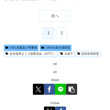
次へ
1
2
1401漁業及び増養殖
1404水産水域環境
全米熱帯まぐろ類委員会（IATTC）
水産庁
資源管理措置
ad
ad
Share
Follow