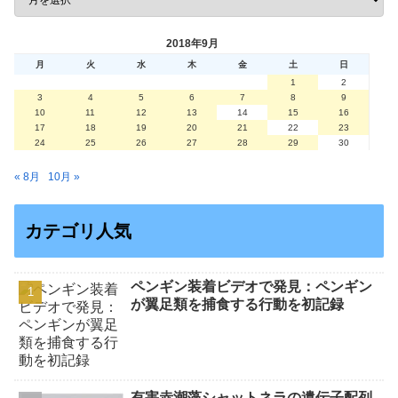
2018年9月
月
火
水
木
金
土
日
1
2
3
4
5
6
7
8
9
10
11
12
13
14
15
16
17
18
19
20
21
22
23
24
25
26
27
28
29
30
« 8月
10月 »
カテゴリ人気
ペンギン装着ビデオで発見：ペンギン
が翼足類を捕食する行動を初記録
有害赤潮藻シャットネラの遺伝子配列