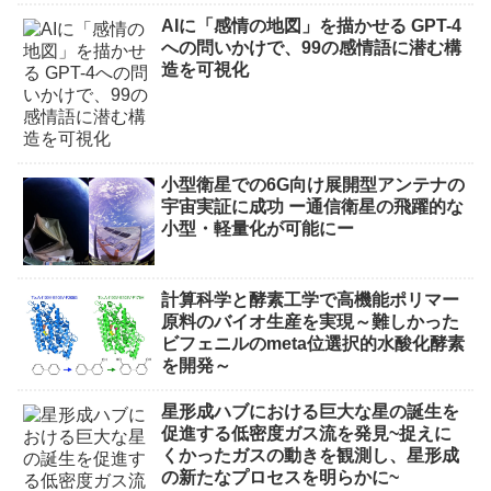
AIに「感情の地図」を描かせる GPT-4
への問いかけで、99の感情語に潜む構
造を可視化
小型衛星での6G向け展開型アンテナの
宇宙実証に成功 ー通信衛星の飛躍的な
小型・軽量化が可能にー
計算科学と酵素工学で高機能ポリマー
原料のバイオ生産を実現～難しかった
ビフェニルのmeta位選択的水酸化酵素
を開発～
星形成ハブにおける巨大な星の誕生を
促進する低密度ガス流を発見~捉えに
くかったガスの動きを観測し、星形成
の新たなプロセスを明らかに~