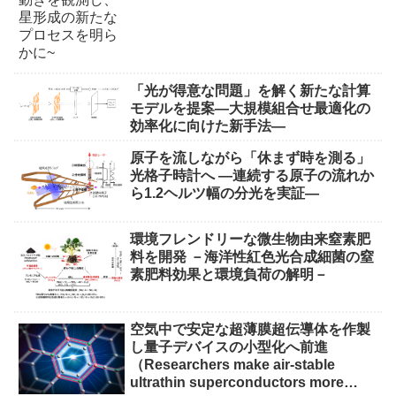
「光が得意な問題」を解く新たな計算
モデルを提案―大規模組合せ最適化の
効率化に向けた新手法―
原子を流しながら「休まず時を測る」
光格子時計へ ―連続する原子の流れか
ら1.2ヘルツ幅の分光を実証―
環境フレンドリーな微生物由来窒素肥
料を開発 －海洋性紅色光合成細菌の窒
素肥料効果と環境負荷の解明－
空気中で安定な超薄膜超伝導体を作製
し量子デバイスの小型化へ前進
（Researchers make air-stable
ultrathin superconductors more