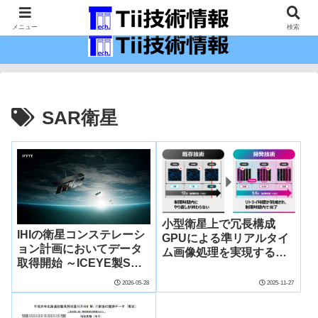
最新の科学技術の情報インフラ。
メニュー
検索
SAR衛星
小型衛星上で冗長構成
IHIの衛星コンステレーシ
GPUによる準リアルタイ
ョン計画においてデータ
ム画像処理を実現する低
取得開始 ～ICEYE製SAR
電力エッジコンピューテ
衛星2基の運用開始により
ィング技術を開発
2026-05-28
2025-11-27
日本の主権的地球観測コ
ンステレーション構築に