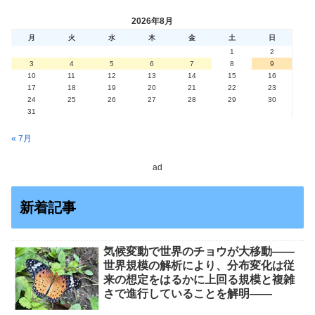
2026年8月
月
火
水
木
金
土
日
1
2
3
4
5
6
7
8
9
10
11
12
13
14
15
16
17
18
19
20
21
22
23
24
25
26
27
28
29
30
31
« 7月
ad
新着記事
気候変動で世界のチョウが大移動――
世界規模の解析により、分布変化は従
来の想定をはるかに上回る規模と複雑
さで進行していることを解明――