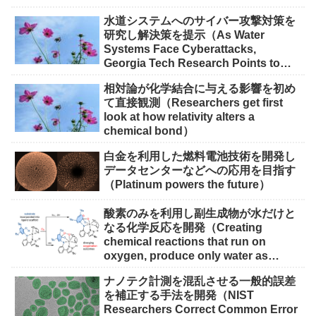
scalable for quantum devices）
水道システムへのサイバー攻撃対策を
研究し解決策を提示（As Water
Systems Face Cyberattacks,
Georgia Tech Research Points to
Solutions）
相対論が化学結合に与える影響を初め
て直接観測（Researchers get first
look at how relativity alters a
chemical bond）
白金を利用した燃料電池技術を開発し
データセンターなどへの応用を目指す
（Platinum powers the future）
酸素のみを利用し副生成物が水だけと
なる化学反応を開発（Creating
chemical reactions that run on
oxygen, produce only water as
waste）
ナノテク計測を混乱させる一般的誤差
を補正する手法を開発（NIST
Researchers Correct Common Error