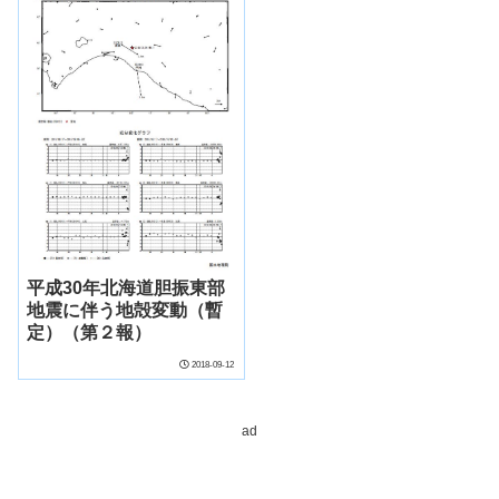
向け本格始動～
平成30年北海道胆振東部
地震に伴う地殻変動（暫
定）（第２報）
2018-09-12
ad