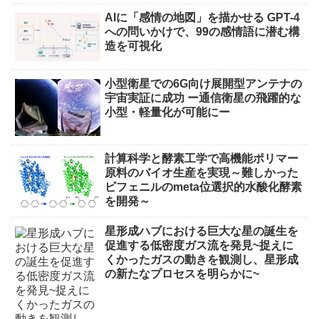
AIに「感情の地図」を描かせる GPT-4
への問いかけで、99の感情語に潜む構
造を可視化
小型衛星での6G向け展開型アンテナの
宇宙実証に成功 ー通信衛星の飛躍的な
小型・軽量化が可能にー
計算科学と酵素工学で高機能ポリマー
原料のバイオ生産を実現～難しかった
ビフェニルのmeta位選択的水酸化酵素
を開発～
星形成ハブにおける巨大な星の誕生を
促進する低密度ガス流を発見~捉えに
くかったガスの動きを観測し、星形成
の新たなプロセスを明らかに~