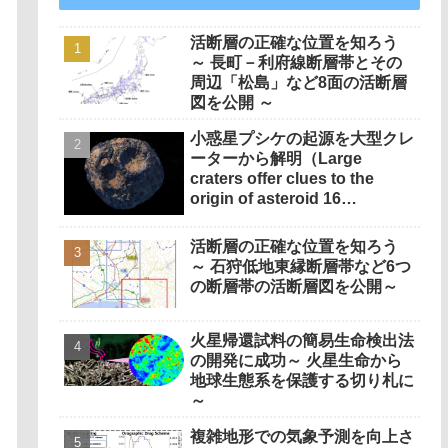
活断層の正確な位置を知ろう
～ 長町－利府線断層帯とその
周辺「松島」など8面の活断層
図を公開 ～
小惑星プシケの起源を大型クレ
ーターから解明（Large
craters offer clues to the
origin of asteroid 16
Psyche）
活断層の正確な位置を知ろう
～ 石狩低地東縁断層帯など6つ
の断層帯の活断層図を公開～
火星帰還試料の簡易生命検出法
の開発に成功～ 火星生命から
地球生態系を保護する切り札に
～
複雑地形での気象予測を向上さ