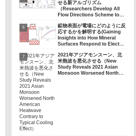
せる新アルゴリズム
（Researchers Develop All
Flow Directions Scheme to
Boost Weather Forecast
鉱物表面が電場にどのように反
Accuracy in Complex
応するかを解明する(Gaining
Terrain）
Insights into How Mineral
Surfaces Respond to Electric
Fields)
2021年アジアモンスーン、北
米熱波を悪化させる（New
Study Reveals 2021 Asian
Monsoon Worsened North
American Heatwave Contrary
to Typical Cooling Effect）