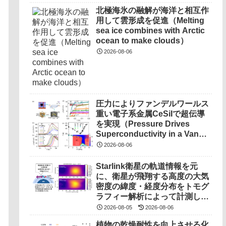
北極海氷の融解が海洋と相互作
用して雲形成を促進（Melting
sea ice combines with Arctic
ocean to make clouds）
2026-08-06
圧力によりファンデルワールス
重い電子系金属CeSiIで超伝導
を実現（Pressure Drives
Superconductivity in a Van
Der Waals Heavy-Fermion
2026-08-06
Metal CeSiI）
Starlink衛星の軌道情報を元
に、衛星が飛翔する高度の大気
密度の緯度・経度分布をトモグ
ラフィー解析によって計測しま
した（世界初の成果）
2026-08-05
2026-08-06
植物の乾燥耐性を向上させる化