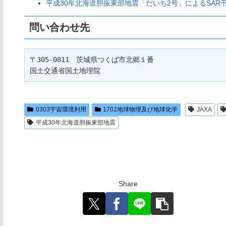
平成30年北海道胆振東部地震「だいち2号」によるSAR干渉
問い合わせ先
〒305-0811　茨城県つくば市北郷１番

0303宇宙環境利用
1702地球物理及び地球化学
JAXA
平成30年北海道胆振東部地震
Share