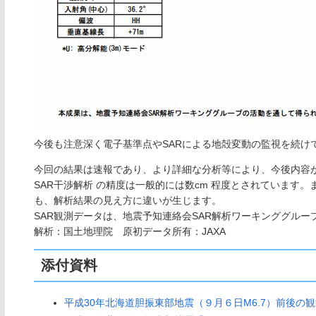
今後も注意深く電子基準点やSARによる地殻変動の監視を続け
今回の結果は速報であり、より詳細な分析等により、今後内容
SAR干渉解析 の精度は一般的には数cm 程度とされています
も、解析結果の見え方に違いが生じます。
SAR観測データは、地震予知連絡会SAR解析ワーキンググルー
解析：国土地理院 原初データ所有：JAXA
添付資料
平成30年北海道胆振東部地震（９月６日M6.7）前後の観測デ