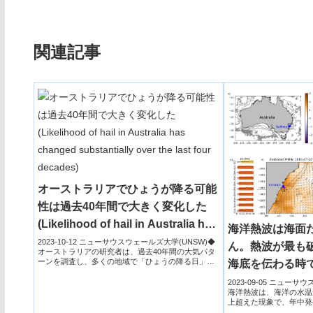
関連記事
オーストラリアでひょうが降る可能
性は過去40年間で大きく変化した
(Likelihood of hail in Australia has
海洋熱波は海面
changed substantially over the
2023-10-12 ニューサウスウェールズ大学(UNSW)◆
ん。熱波が最も
オーストラリアの研究者は、過去40年間の大気パタ
last four decades)
ーンを調査し、多くの地域で「ひょうの降る日」が
海底を伝わる時であ
減少...
heatwaves don’t 
2023-09-05 ニュー
海洋熱波は、海洋の水温
reefs. They can
上超えた現象で、年中発
より...