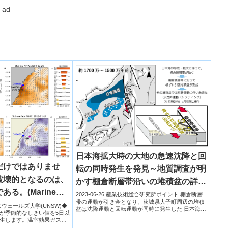
ad
日本海拡大時の大地の急速沈降と回
だけではありませ
転の同時発生を発見～地質調査が明
破壊的となるのは、
かす棚倉断層帯沿いの堆積盆の詳細
る。(Marine
な発達史～
2023-06-26 産業技術総合研究所ポイント 棚倉断層
帯の運動が引き金となり、茨城県大子町周辺の堆積
just hit coral
サウスウェールズ大学(UNSW)◆
盆は沈降運動と回転運動が同時に発生した 日本海拡
が季節的なしきい値を5日以
大時に東...
 cause chaos on
生します。温室効果ガスに