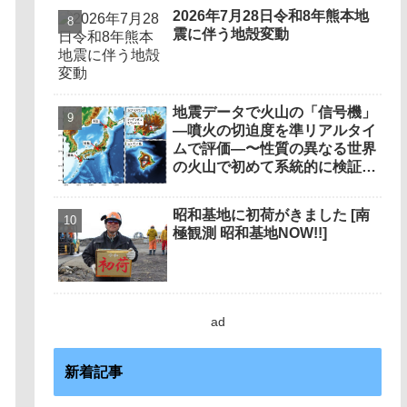
2026年7月28日令和8年熊本地
震に伴う地殻変動
地震データで火山の「信号機」
―噴火の切迫度を準リアルタイ
ムで評価―〜性質の異なる世界
の火山で初めて系統的に検証、
衛星観測と同等の的中率〜
昭和基地に初荷がきました [南
極観測 昭和基地NOW!!]
ad
新着記事