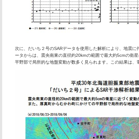
次に、だいち２号のSARデータを使用した解析により、地震に
ータからは、震央南東の直径約20kmの範囲で最大約5cmの
平野部で局所的な地盤変動が数多く見られます。この結果は、