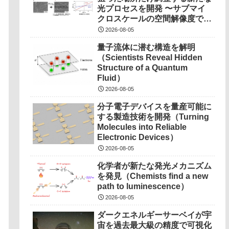
光プロセスを開発 〜サブマイ
クロスケールの空間解像度で局
所制御、次世代半導体デバイス
2026-08-05
実現に期待〜
量子流体に潜む構造を解明
（Scientists Reveal Hidden
Structure of a Quantum
Fluid）
2026-08-05
分子電子デバイスを量産可能に
する製造技術を開発（Turning
Molecules into Reliable
Electronic Devices）
2026-08-05
化学者が新たな発光メカニズム
を発見（Chemists find a new
path to luminescence）
2026-08-05
ダークエネルギーサーベイが宇
宙を過去最大級の精度で可視化