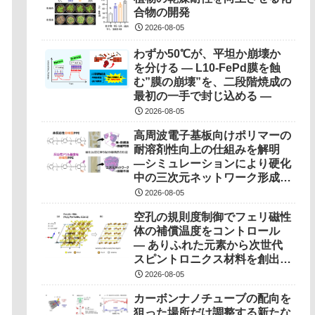
合物の開発
2026-08-05
わずか50℃が、平坦か崩壊か
を分ける ― L10-FePd膜を蝕
む”膜の崩壊”を、二段階焼成の
最初の一手で封じ込める ―
2026-08-05
高周波電子基板向けポリマーの
耐溶剤性向上の仕組みを解明
―シミュレーションにより硬化
中の三次元ネットワーク形成過
程を可視化―
2026-08-05
空孔の規則度制御でフェリ磁性
体の補償温度をコントロール
― ありふれた元素から次世代
スピントロニクス材料を創出！
―
2026-08-05
カーボンナノチューブの配向を
狙った場所だけ調整する新たな