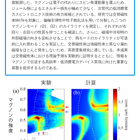
接観測した。マグノンは電子の代わりにスピン角運動量を運ぶため、
ジュール熱によるエネルギー損失が極めて少なく、次世代の低消費電
力スピントロニクス技術の有力候補とされている。研究では交替磁性
体MnTeを対象に、偏極非弾性中性子散乱法を用いて分裂した二つの
マグノンモード（Ω1、Ω2）のカイラリティを測定し、それぞれが右
回り・左回りの性質を持つことを確認した。さらに、磁場中冷却時の
外部磁場の向きを反転させることで、両モードのカイラリティが可逆
的に入れ替わることを実証した。交替磁性体は強磁性体と異なり漏れ
磁場をほとんど発生しないため、高密度集積化に適している。本成果
は交替磁性体における理論予測を実験的に証明するとともに、情報を
マグノンで伝送する高効率・低消費電力デバイス実現に向けた重要な
基盤を提供するものである。