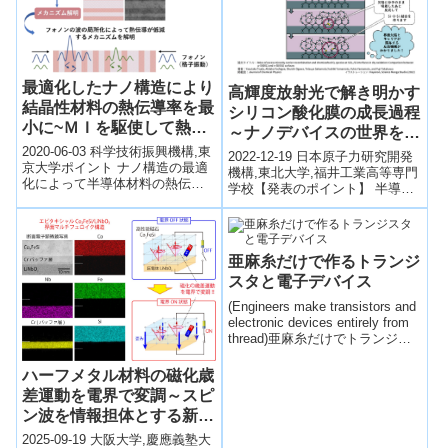
最適化したナノ構造により
高輝度放射光で解き明かす
結晶性材料の熱伝導率を最
シリコン酸化膜の成長過程
小に~ＭＩを駆使して熱機
～ナノデバイスの世界を支
能材料の開発へ応用期待~
配する界面欠陥とキャリア
2020-06-03 科学技術振興機構,東
2022-12-19 日本原子力研究開発
京大学ポイント ナノ構造の最適
捕獲～
機構,東北大学,福井工業高等専門
化によって半導体材料の熱伝導
学校【発表のポイント】 半導体
率を制御する技術が求められて
デバイスの作製には、酸化反応
いる。 マテリアルズ・インフォ
を制御し、欠陥の少ない良質な
マ...
シ...
亜麻糸だけで作るトランジ
スタと電子デバイス
(Engineers make transistors and
electronic devices entirely from
thread)亜麻糸だけでトランジス
タを作製することに成功。ファ
ブリックに織り込んだり、皮膚
ハーフメタル材料の磁化歳
の上に装着したり、また理論上
差運動を電界で変調～スピ
は医療診断のモニタリング用に
ン波を情報担体とする新型
埋め込んだりが可能。
デバイスの実現に道～
2025-09-19 大阪大学,慶應義塾大