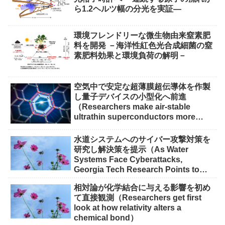
ら1.2ヘルツ幅の分光を実証―
環境フレンドリーな微生物由来窒素肥
料を開発 －海洋性紅色光合成細菌の窒
素肥料効果と環境負荷の解明－
空気中で安定な超薄膜超伝導体を作製
し量子デバイスの小型化へ前進
（Researchers make air-stable
ultrathin superconductors more
scalable for quantum devices）
水道システムへのサイバー攻撃対策を
研究し解決策を提示（As Water
Systems Face Cyberattacks,
Georgia Tech Research Points to
Solutions）
相対論が化学結合に与える影響を初め
て直接観測（Researchers get first
look at how relativity alters a
chemical bond）