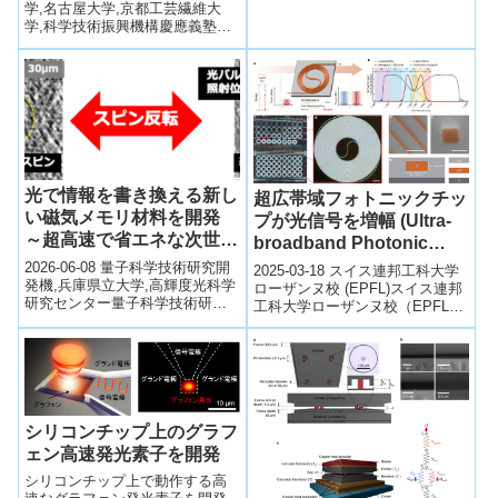
学,名古屋大学,京都工芸繊維大
学,科学技術振興機構慶應義塾大
学・大阪大学・名古屋大学・京
都工芸繊維大学などの共同研究
チ...
光で情報を書き換える新し
超広帯域フォトニックチッ
い磁気メモリ材料を開発
プが光信号を増幅 (Ultra-
～超高速で省エネな次世代
broadband Photonic
メモリ実現へ前進～
Chip Boosts Optical
2026-06-08 量子科学技術研究開
2025-03-18 スイス連邦工科大学
発機,兵庫県立大学,高輝度光科学
Signals)
ローザンヌ校 (EPFL)スイス連邦
研究センター量子科学技術研究
工科大学ローザンヌ校（EPFL）
開発機構（QST）、兵庫県立大
とIBMリサーチの研究者は、従来
学、高輝度光科学研究センター
の光増幅器を超える性...
（...
シリコンチップ上のグラフ
ェン高速発光素子を開発
シリコンチップ上で動作する高