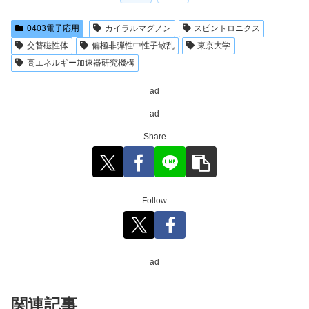
0403電子応用
カイラルマグノン
スピントロニクス
交替磁性体
偏極非弾性中性子散乱
東京大学
高エネルギー加速器研究機構
ad
ad
Share
Follow
ad
関連記事