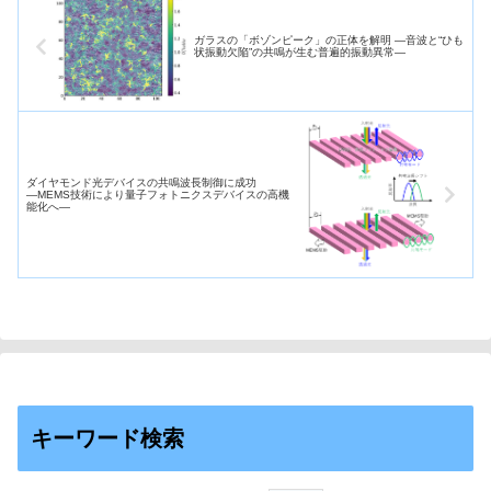
ガラスの「ボゾンピーク」の正体を解明 ―音波と“ひも
状振動欠陥”の共鳴が生む普遍的振動異常―
ダイヤモンド光デバイスの共鳴波長制御に成功
―MEMS技術により量子フォトニクスデバイスの高機
能化へ―
キーワード検索