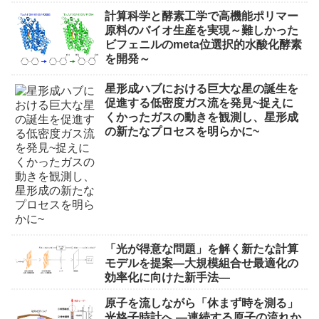
計算科学と酵素工学で高機能ポリマー
原料のバイオ生産を実現～難しかった
ビフェニルのmeta位選択的水酸化酵素
を開発～
星形成ハブにおける巨大な星の誕生を
促進する低密度ガス流を発見~捉えに
くかったガスの動きを観測し、星形成
の新たなプロセスを明らかに~
「光が得意な問題」を解く新たな計算
モデルを提案―大規模組合せ最適化の
効率化に向けた新手法―
原子を流しながら「休まず時を測る」
光格子時計へ ―連続する原子の流れか