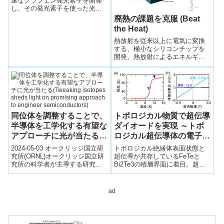
速なグラフェン発光素子を開発
し、その発光素子を使った光通
信を実演するとともに、光のオ
廃熱の課題を克服 (Beat
ン／オフを高速に変化（高速変
the Heat)
調）できるメカニズムも新たに
発見しました。
熱放射を従来以上に電気に変換
する、極小なシリコンチップを
開発。熱放射によるエネルギー
を効率的に電気に変換すること
により、従来廃棄されていた大
量なエネルギーの有効活用が期
待される。
トポロジカル物質で超伝導
同位体を調整することで、
ダイオードを実現 ～トポ
半導体を工学化する有望な
ロジカル超伝導体の電子状
アプローチに光が当たる
態解明に向けて～
(Tweaking isotopes
トポロジカル絶縁体表面状態と
2024-05-03 オークリッジ国立研
sheds light on promising
超伝導が共存しているFeTeと
究所(ORNL)オークリッジ国立研
Bi2Te3の積層界面に着目。超伝
究所の科学者が主導する研究に
approach to engineer
導界面と平行に磁場を加えて抵
より、半導体材料の同位体含有
semiconductors)
抗を測定、部分的に超伝導が発
量の小さな変化が、その光学的
現し、電流の方向に依存して抵
お...
ad
抗が変化する整流効果（ダイオ
ード効果）が現れることが分か
った。