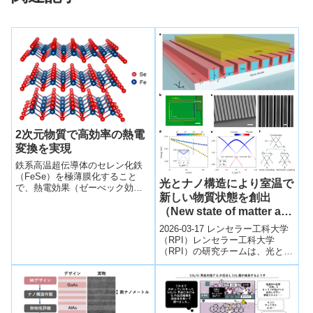
2次元物質で高効率の熱電
変換を実現
鉄系高温超伝導体のセレン化鉄
（FeSe）を極薄膜化すること
光とナノ構造により室温で
で、熱電効果（ゼーべック効
新しい物質状態を創出
果）が飛躍的に上昇することを
発見した。
（New state of matter at
room temperature）
2026-03-17 レンセラー工科大学
（RPI）レンセラー工科大学
（RPI）の研究チームは、光とナ
ノ構造を利用して室温で新しい
物質状態を生成することに成功
した...