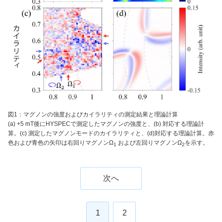
図1：マグノンの強度およびカイラリティの測定結果と理論計算
(a) +5 mT後にHYSPECで測定したマグノンの強度と、(b) 対応する理論計
算。(c) 測定したマグノンモードのカイラリティと、(d)対応する理論計算。赤
色および青色の矢印は右回りマグノンΩ
および左回りマグノンΩ
を示す。
1
2
次へ
1
2