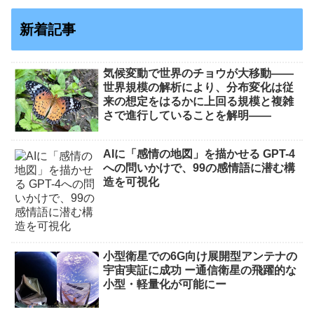
新着記事
気候変動で世界のチョウが大移動――
世界規模の解析により、分布変化は従
来の想定をはるかに上回る規模と複雑
さで進行していることを解明――
AIに「感情の地図」を描かせる GPT-4
への問いかけで、99の感情語に潜む構
造を可視化
小型衛星での6G向け展開型アンテナの
宇宙実証に成功 ー通信衛星の飛躍的な
小型・軽量化が可能にー