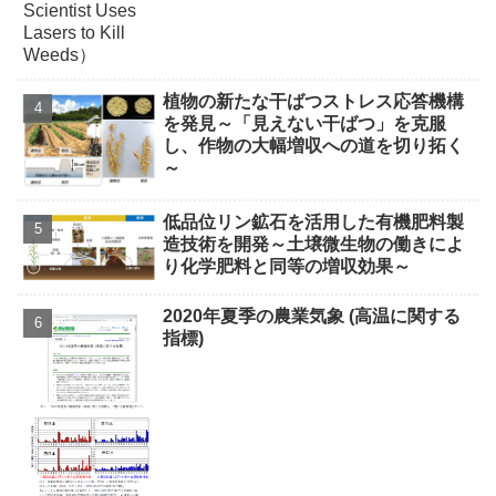
植物の新たな干ばつストレス応答機構
を発見～「見えない干ばつ」を克服
し、作物の大幅増収への道を切り拓く
～
低品位リン鉱石を活用した有機肥料製
造技術を開発～土壌微生物の働きによ
り化学肥料と同等の増収効果～
2020年夏季の農業気象 (高温に関する
指標)