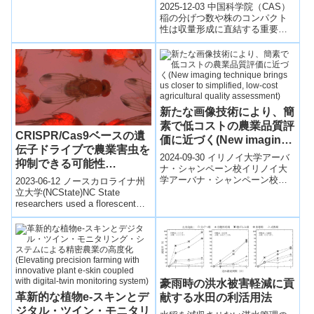
（Researchers Create
2025-12-03 中国科学院（CAS）
TillerPET AI Model for
稲の分げつ数や株のコンパクト
性は収量形成に直結する重要形
High-throughput
質だが、圃場での計測は遮蔽や
Phenotyping of Rice
照明条件のばらつき、手作業の
Tiller Traits）
非効率...
新たな画像技術により、簡
素で低コストの農業品質評
CRISPR/Cas9ベースの遺
価に近づく(New imaging
伝子ドライブで農業害虫を
technique brings us
2024-09-30 イリノイ大学アーバ
抑制できる可能性
closer to simplified, low-
ナ・シャンペーン校イリノイ大
(CRISPR/Cas9-Based
学アーバナ・シャンペーン校の
2023-06-12 ノースカロライナ州
cost agricultural quality
研究チームは、通常のRGB画像
Gene Drive Could
立大学(NCState)NC State
assessment)
からハイパースペクトル画像を
researchers used a florescent
Suppress Agricultural
再構築...
protein t...
Pests)
豪雨時の洪水被害軽減に貢
革新的な植物e-スキンとデ
献する水田の利活用法
ジタル・ツイン・モニタリ