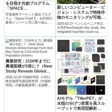
を目指す共創プログラム
新しいコンピューター・ビ
「SPACE
ジョン・システムで特殊作
FOODSPHERE」…
宇宙食料マーケット創出プログ
物のモニタリングが可能に
ラム「Space Food X」を約50の
(New computer vision
参画メンバーと共に取り組んで
2025-02-27 ペンシルベニア州立
きたが、この度、更なる活動の
system can guide
大学(PennState)In this study, the
拡大に向けて「SPACE
integrated machine vision sy...
specialty crops
FOODSPHERE（スペースフー
monitoring)
ドスフィア）」プログラムへと
進化する。
農業研究：2100年までに
農場面積が3倍に？（New
Study Reveals Global
Average Farm Size May
2025-10-20 中国科学院（CAS）
Triple by 2100 Amid
南京地理与湖泊研究所（中国科
学院）の劉磊教授率いる国際研
Rural Population
究チームは、1970～2020年の世
Decline）
界農地データを再構築・解析...
AIモデル「TillerPET」が
水稲の分げつ形質を高スル
ープットで表現型解析