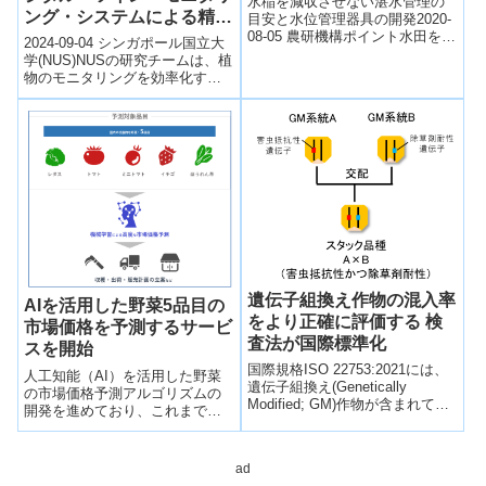
水稲を減収させない湛水管理の
ング・システムによる精密
目安と水位管理器具の開発2020-
08-05 農研機構ポイント水田を豪
農業の高度化(Elevating
2024-09-04 シンガポール国立大
雨時の洪水対策に積極的に活用
precision farming with
学(NUS)NUSの研究チームは、植
するために必要な水深および湛
物のモニタリングを効率化する
innovative plant e-skin
水期間...
「植物eスキン」と「デジタルツ
coupled with digital-twin
インシステム」を開発しまし...
monitoring system)
遺伝子組換え作物の混入率
AIを活用した野菜5品目の
をより正確に評価する 検
市場価格を予測するサービ
査法が国際標準化
スを開始
国際規格ISO 22753:2021には、
人工知能（AI）を活用した野菜
遺伝子組換え(Genetically
の市場価格予測アルゴリズムの
Modified; GM)作物が含まれてい
開発を進めており、これまでレ
るかどうかの定性検査の結果か
タス価格の予測アルゴリズムを
ら、その混入率を統計的に評価
実証してきた。レタスに加えト
する手法について、用語の定義
マトやイチゴなど5品目の市場価
ad
や検査に求められる技術的な要
格を週次単位で高精度に予測す