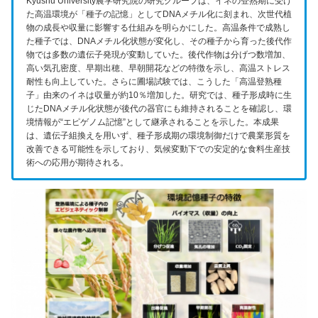
Kyushu University農学研究院の研究グループは、イネの登熟期に受け
た高温環境が「種子の記憶」としてDNAメチル化に刻まれ、次世代植
物の成長や収量に影響する仕組みを明らかにした。高温条件で成熟し
た種子では、DNAメチル化状態が変化し、その種子から育った後代作
物では多数の遺伝子発現が変動していた。後代作物は分げつ数増加、
高い気孔密度、早期出穂、早朝開花などの特徴を示し、高温ストレス
耐性も向上していた。さらに圃場試験では、こうした「高温登熟種
子」由来のイネは収量が約10％増加した。研究では、種子形成時に生
じたDNAメチル化状態が後代の器官にも維持されることを確認し、環
境情報が“エピゲノム記憶”として継承されることを示した。本成果
は、遺伝子組換えを用いず、種子形成期の環境制御だけで農業形質を
改善できる可能性を示しており、気候変動下での安定的な食料生産技
術への応用が期待される。