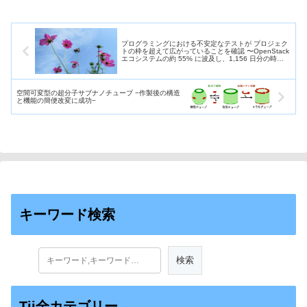
件などが記載されています。そ
る仕組みを開発し、無償で市場
の付属文書に、農研機構が開発
価格の予測サービスを提供す
し、わが国の公定検査法として
る。
定められている"グループ検査
プログラミングにおける不安定なテストが プロジェク
法"が具体的な事例として収載さ
トの枠を超えて広がっていることを確認 〜OpenStack
れた。
エコシステムの約 55% に波及し、1,156 ⽇分の時間
ロスが発⽣〜
空間可変型の超分⼦サブナノチューブ −作製後の構造
と機能の簡便改変に成功−
キーワード検索
Tii全カテゴリー