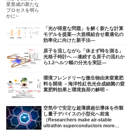
「光が得意な問題」を解く新たな計算
モデルを提案―大規模組合せ最適化の
効率化に向けた新手法―
原子を流しながら「休まず時を測る」
光格子時計へ ―連続する原子の流れか
ら1.2ヘルツ幅の分光を実証―
環境フレンドリーな微生物由来窒素肥
料を開発 －海洋性紅色光合成細菌の窒
素肥料効果と環境負荷の解明－
空気中で安定な超薄膜超伝導体を作製
し量子デバイスの小型化へ前進
（Researchers make air-stable
ultrathin superconductors more
scalable for quantum devices）