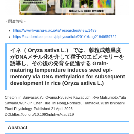
＜関連情報＞
https://www.kyushu-u.ac.jp/ja/researches/view/1489
https://academic.oup.com/plphys/article/201/1/kiag219/8659722
イネ（ Oryza sativa L.） では、穀粒成熟温度
がDNAメチル化を介して種子のエピメモリーを
誘導し、その後の発育を促進する Grain-
maturing temperature induces seed epi-
memory via DNA methylation for subsequent
development in rice (Oryza sativa L.)
Chetphilin Suriyasak,Yui Oyama,Ryusuke Kawaguchi,Ryo Matsumoto,Yuta
Sawada,Wun-Jin Chen,Hue Thi Nong,Norimitsu Hamaoka,Yushi Ishibashi
Plant Physiology Published:21 April 2026
DOI:https://doi.org/10.1093/plphys/kiag219
Abstract