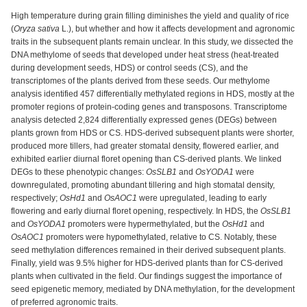
High temperature during grain filling diminishes the yield and quality of rice
(
Oryza sativa
L.), but whether and how it affects development and agronomic
traits in the subsequent plants remain unclear. In this study, we dissected the
DNA methylome of seeds that developed under heat stress (heat-treated
during development seeds, HDS) or control seeds (CS), and the
transcriptomes of the plants derived from these seeds. Our methylome
analysis identified 457 differentially methylated regions in HDS, mostly at the
promoter regions of protein-coding genes and transposons. Transcriptome
analysis detected 2,824 differentially expressed genes (DEGs) between
plants grown from HDS or CS. HDS-derived subsequent plants were shorter,
produced more tillers, had greater stomatal density, flowered earlier, and
exhibited earlier diurnal floret opening than CS-derived plants. We linked
DEGs to these phenotypic changes:
OsSLB1
and
OsYODA1
were
downregulated, promoting abundant tillering and high stomatal density,
respectively;
OsHd1
and
OsAOC1
were upregulated, leading to early
flowering and early diurnal floret opening, respectively. In HDS, the
OsSLB1
and
OsYODA1
promoters were hypermethylated, but the
OsHd1
and
OsAOC1
promoters were hypomethylated, relative to CS. Notably, these
seed methylation differences remained in their derived subsequent plants.
Finally, yield was 9.5% higher for HDS-derived plants than for CS-derived
plants when cultivated in the field. Our findings suggest the importance of
seed epigenetic memory, mediated by DNA methylation, for the development
of preferred agronomic traits.