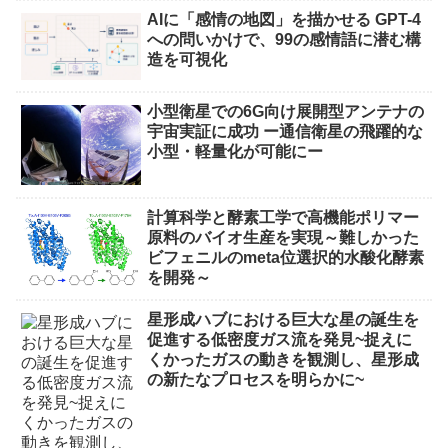
AIに「感情の地図」を描かせる GPT-4
への問いかけで、99の感情語に潜む構
造を可視化
小型衛星での6G向け展開型アンテナの
宇宙実証に成功 ー通信衛星の飛躍的な
小型・軽量化が可能にー
計算科学と酵素工学で高機能ポリマー
原料のバイオ生産を実現～難しかった
ビフェニルのmeta位選択的水酸化酵素
を開発～
星形成ハブにおける巨大な星の誕生を
促進する低密度ガス流を発見~捉えに
くかったガスの動きを観測し、星形成
の新たなプロセスを明らかに~