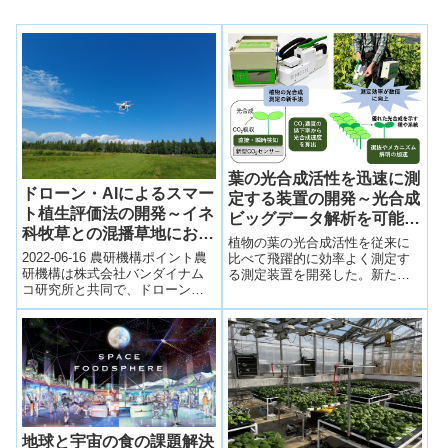
葉の光合成活性を迅速に測
ドローン・AIによるスマー
定する装置の開発～光合成
ト植生評価法の開発～イネ
ビッグデータ解析を可能に
科牧草との混播草地におけ
～
植物の葉の光合成活性を従来に
るマメ科牧草割合をAIが推
2022-06-16 農研機構ポイント農
比べて飛躍的に効率よく測定す
定～
研機構は株式会社バンダイナム
る測定装置を開発した。新たに
コ研究所と共同で、ドローンと
開発した高性能CO2濃度センサ
人工知能 (AI) を用いて、イネ科
ーと、葉によるCO2吸収をより
牧草1)とマメ科牧草2)が混...
直接的に検知する新たな測定理
論を組み合わせることにより、
新型の光合成測定装置「MIC-
100」を開発した。
地球と宇宙の食の課題解決