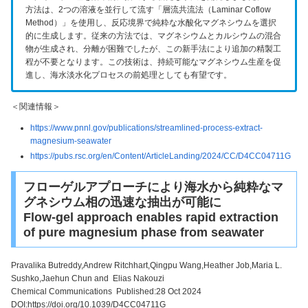
方法は、2つの溶液を並行して流す「層流共流法（Laminar Coflow
Method）」を使用し、反応境界で純粋な水酸化マグネシウムを選択
的に生成します。従来の方法では、マグネシウムとカルシウムの混合
物が生成され、分離が困難でしたが、この新手法により追加の精製工
程が不要となります。この技術は、持続可能なマグネシウム生産を促
進し、海水淡水化プロセスの前処理としても有望です。
＜関連情報＞
https://www.pnnl.gov/publications/streamlined-process-extract-
magnesium-seawater
https://pubs.rsc.org/en/Content/ArticleLanding/2024/CC/D4CC04711G
フローゲルアプローチにより海水から純粋なマ
グネシウム相の迅速な抽出が可能に
Flow-gel approach enables rapid extraction
of pure magnesium phase from seawater
Pravalika Butreddy,Andrew Ritchhart,Qingpu Wang,Heather Job,Maria L.
Sushko,Jaehun Chun and Elias Nakouzi
Chemical Communications Published:28 Oct 2024
DOI:https://doi.org/10.1039/D4CC04711G