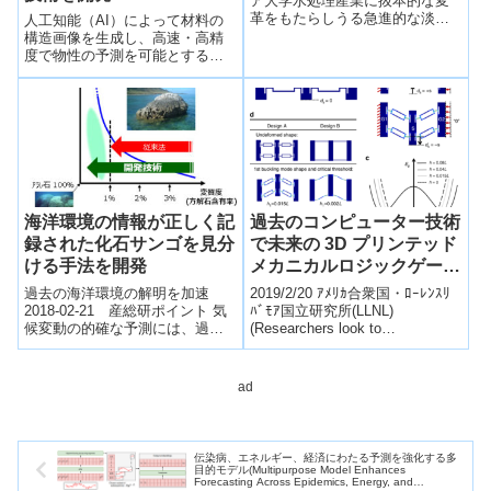
ア大学水処理産業に抜本的な変
革をもたらしうる急進的な淡水
人工知能（AI）によって材料の
化技術 (Radical Desalination
構造画像を生成し、高速・高精
Appro...
度で物性の予測を可能とする技
術を開発した。
海洋環境の情報が正しく記
過去のコンピューター技術
録された化石サンゴを見分
で未来の 3D プリンテッド
ける手法を開発
メカニカルロジックゲート
を作る
過去の海洋環境の解明を加速
2019/2/20 ｱﾒﾘｶ合衆国・ﾛｰﾚﾝｽﾘ
2018-02-21 産総研ポイント 気
ﾊﾞﾓｱ国立研究所(LLNL)
候変動の的確な予測には、過去
(Researchers look to
の海洋環境を正確に記録してい
computing’s past to ...
る化石サンゴの選定が必須 サン
ゴ骨格の...
ad
伝染病、エネルギー、経済にわたる予測を強化する多
目的モデル(Multipurpose Model Enhances
Forecasting Across Epidemics, Energy, and