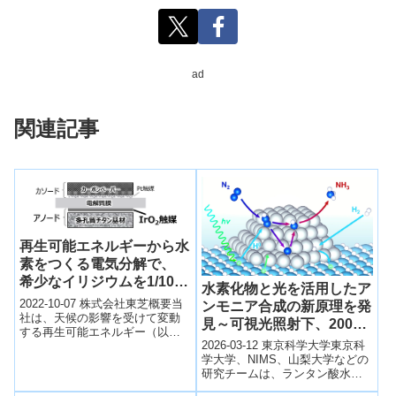
ad
関連記事
再生可能エネルギーから水
素をつくる電気分解で、
希少なイリジウムを1/10に
水素化物と光を活用したア
抑えた電極の大型製造技術
2022-10-07 株式会社東芝概要当
ンモニア合成の新原理を発
を確立～水素社会の実現に
社は、天候の影響を受けて変動
見～可視光照射下、200℃
する再生可能エネルギー（以
向けたPower to Gasにお
以下でのアンモニア生成を
2026-03-12 東京科学大学東京科
下、再エネ）の電力を水素など
いてPEM水電解装置の普
促進～
学大学、NIMS、山梨大学などの
に変換し、貯蔵・輸送を可能に
及に貢献～
研究チームは、ランタン酸水素
するPow...
化物（LaH₃₋₂xOₓ）担体と金属ナ