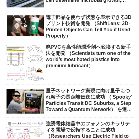
can determine microbial growth,
impact on crops）
電子部品を使わず状態を表示できる3D
プリント技術を開発 （ShiftLens: 3D-
Printed Objects Can Tell You if Used
Properly）
廃PVCを高性能潤滑剤へ変換する新手
法を開発 （Scientists turn one of the
world’s most hated plastics into
premium lubricant）
量子ネットワーク実現に向け量子もつ
れ粒子の長距離伝送に成功 （‘Spooky’
Particles Transit DC Suburbs, a Step
Toward a Quantum Network） を選択
量子ネットワーク実現に向け量子もつ
れ粒子の長距離伝送に成功 （‘Spooky’
強誘電体結晶中のフォノンのキラリテ
Particles Transit DC Suburbs, a Step
ィを電場で反転することに成功
Toward a Quantum Network）
（Researchers Use Electric Field to