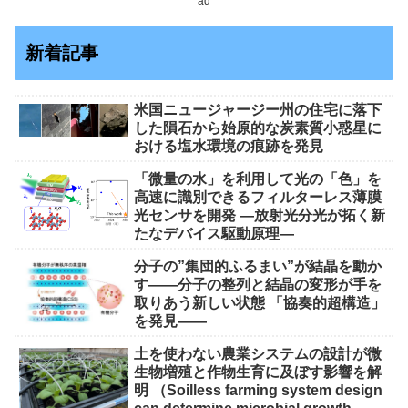
ad
新着記事
米国ニュージャージー州の住宅に落下
した隕石から始原的な炭素質小惑星に
おける塩水環境の痕跡を発見
「微量の水」を利用して光の「色」を
高速に識別できるフィルターレス薄膜
光センサを開発 ―放射光分光が拓く新
たなデバイス駆動原理―
分子の”集団的ふるまい”が結晶を動か
す――分子の整列と結晶の変形が手を
取りあう新しい状態 「協奏的超構造」
を発見――
土を使わない農業システムの設計が微
生物増殖と作物生育に及ぼす影響を解
明 （Soilless farming system design