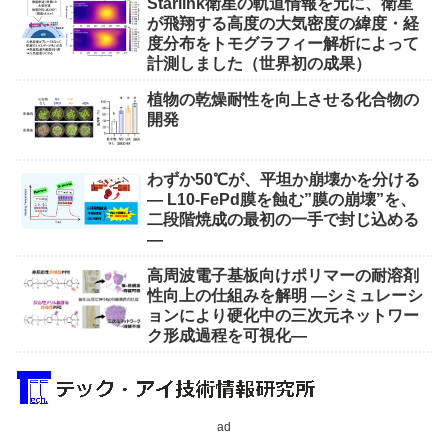
Starlink衛星の軌道情報を元に、衛星
が飛翔する高度の大気密度の緯度・経
度分布をトモグラフィー解析によって
計測しました（世界初の成果）
植物の乾燥耐性を向上させる化合物の
開発
わずか50℃が、平坦か崩壊かを分ける
― L10-FePd膜を蝕む”膜の崩壊”を、
二段階焼成の最初の一手で封じ込める
―
高周波電子基板向けポリマーの耐溶剤
性向上の仕組みを解明 ―シミュレーシ
ョンにより硬化中の三次元ネットワー
ク形成過程を可視化―
ad