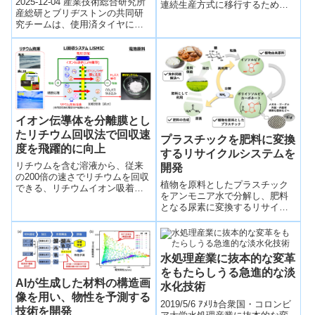
2025-12-04 産業技術総合研究所
連続生産方式に移行するための
供～
～
産総研とブリヂストンの共同研
小型連続精製装置を実証したこ
究チームは、使用済タイヤに含
とを発表しました。この装置
まれる加硫ポリイソプレンゴム
は、従...
を室温で液状化できる新しいケ
ミカルリ...
イオン伝導体を分離膜とし
たリチウム回収法で回収速
プラスチックを肥料に変換
度を飛躍的に向上
するリサイクルシステムを
リチウムを含む溶液から、従来
開発
の200倍の速さでリチウムを回収
植物を原料としたプラスチック
できる、リチウムイオン吸着性
をアンモニア水で分解し、肥料
を持つイオン伝導体の開発に成
となる尿素に変換するリサイク
功した。
ルシステムを開発。リサイクル
システムで生成した尿素が植物
の成長促進につながることを実
証。
水処理産業に抜本的な変革
をもたらしうる急進的な淡
AIが生成した材料の構造画
水化技術
像を用い、物性を予測する
2019/5/6 ｱﾒﾘｶ合衆国・コロンビ
技術を開発