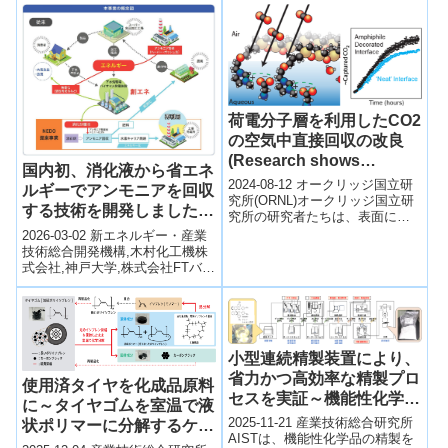
ノ粒子触媒を用い、可視...
荷電分子層を利用したCO2
の空気中直接回収の改良
(Research shows
国内初、消化液から省エネ
improved direct air
2024-08-12 オークリッジ国立研
ルギーでアンモニアを回収
capture of CO2 using
究所(ORNL)オークリッジ国立研
する技術を開発しました
究所の研究者たちは、表面に小
charged molecule layers)
―バイオガス発電分野で、
さな分子修正を加えることで、
2026-03-02 新エネルギー・産業
二酸化炭素の直接空気回収
より一層の温室効果ガスの
技術総合開発機構,木村化工機株
（DA...
式会社,神戸大学,株式会社FTバイ
排出量削減に貢献します―
オパワーNEDOの助成の下、木村
化工機株式会社、神戸大学...
小型連続精製装置により、
省力かつ高効率な精製プロ
使用済タイヤを化成品原料
セスを実証～機能性化学品
に～タイヤゴムを室温で液
の精製を連続生産方式に移
2025-11-21 産業技術総合研究所
状ポリマーに分解するケミ
行するための検証の場を提
AISTは、機能性化学品の精製を
カルリサイクル技術を開発