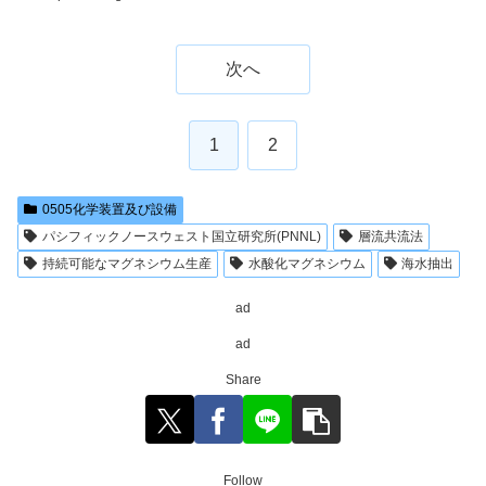
次へ
1
2
0505化学装置及び設備
パシフィックノースウェスト国立研究所(PNNL)
層流共流法
持続可能なマグネシウム生産
水酸化マグネシウム
海水抽出
ad
ad
Share
Follow