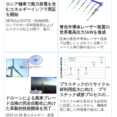
ロシア極東で風力発電を含
むエネルギーインフラ実証
を開始
NEDOは2月27日（現地時間）、
ロシアのサハ共和国政府および
青色半導体レーザー装置の
ルスギドロ社との間で、風力発
世界最高出力1kWを達成
電システムを含むエネルギーイ
ンフラ実証事業に関する協力覚
従来の青色半導体レーザー技術
書（MOC）を締結し、実証事業
では難しいとされている数ミリ
を開始しました。
メートル厚の銅や金のレーザー
切断加工の実現に向けて前進し
ました。本技術は、航空・宇
宙・電気自動車などの産業にお
いて、部品加工に活用されるこ
とが期待されます。
プラスチックのリサイクル
材利用拡大に向け、 プラ
スチック成形プロセスの条
ドローンによる風車ブレー
件を自動で最適化するAI技
リサイクル材を射出する金型内
ド点検の完全自動化に向け
術を開発
に設置したセンサから、機械学
た革新的技術開発を完了～
習に適した特徴量の抽出に成
洋上風力発電の点検コスト
功、特性が変動するリサイクル
2023-11-29 新エネルギー・産業