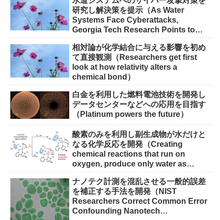
水道システムへのサイバー攻撃対策を
研究し解決策を提示（As Water
Systems Face Cyberattacks,
Georgia Tech Research Points to
Solutions）
相対論が化学結合に与える影響を初め
て直接観測（Researchers get first
look at how relativity alters a
chemical bond）
白金を利用した燃料電池技術を開発し
データセンターなどへの応用を目指す
（Platinum powers the future）
酸素のみを利用し副生成物が水だけと
なる化学反応を開発（Creating
chemical reactions that run on
oxygen, produce only water as
waste）
ナノテク計測を混乱させる一般的誤差
を補正する手法を開発（NIST
Researchers Correct Common Error
Confounding Nanotech