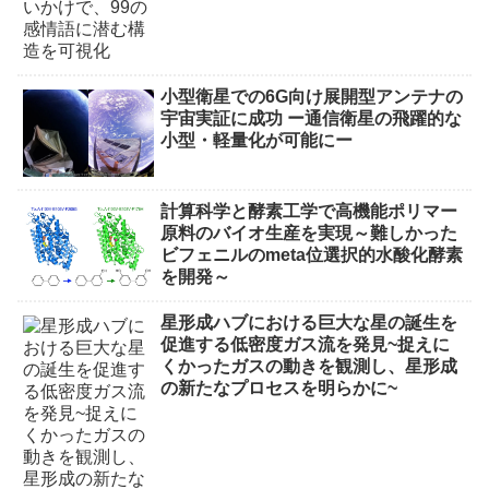
小型衛星での6G向け展開型アンテナの
宇宙実証に成功 ー通信衛星の飛躍的な
小型・軽量化が可能にー
計算科学と酵素工学で高機能ポリマー
原料のバイオ生産を実現～難しかった
ビフェニルのmeta位選択的水酸化酵素
を開発～
星形成ハブにおける巨大な星の誕生を
促進する低密度ガス流を発見~捉えに
くかったガスの動きを観測し、星形成
の新たなプロセスを明らかに~