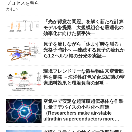
「光が得意な問題」を解く新たな計算
モデルを提案―大規模組合せ最適化の
効率化に向けた新手法―
原子を流しながら「休まず時を測る」
光格子時計へ ―連続する原子の流れか
ら1.2ヘルツ幅の分光を実証―
環境フレンドリーな微生物由来窒素肥
料を開発 －海洋性紅色光合成細菌の窒
素肥料効果と環境負荷の解明－
空気中で安定な超薄膜超伝導体を作製
し量子デバイスの小型化へ前進
（Researchers make air-stable
ultrathin superconductors more
scalable for quantum devices）