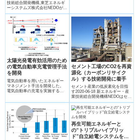
材に対し成形品の品質を自動で
低減および導入拡大に貢献
技術総合開発機構,東芝エネルギ
安定化可能なことを実証...
ーシステムズ株式会社NEDOが助
～
成するグリーンイノベーション
基金事業「洋上風力発電の低コ
ス...
太陽光発電有効活用のため
セメント工場のCO2を再資
の電気自動車充電管理手法
源化（カーボンリサイク
を開発
ル）する技術開発に着手
電気自動車を用いたエネルギー
マネジメント手法を開発した。
セメント産業の低炭素化を目指
電気自動車の充電を実施する機
す2020-06-18 新エネルギー・産
会を対象としたオークションの
業技術総合開発機構NEDOはセメ
仕組みを利用して、需要家参加
ント製造プロセスで排出される
の自主性や利益分配の公平性を
CO2を再資源化し、セメント原
確保しながら、太陽光発電の出
料...
力抑制量および電力コストの削
減が可能。
再生可能エネルギーと
の“トリプルハイブリッ
ド”自立給電システムを開