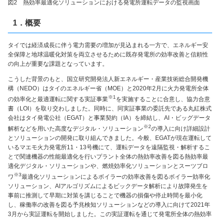
図2 熱効率最適化ソリューションにおける発電所運転データの監視画面
1．概要
タイでは経済成長に伴う電力需要の増加が見込まれる一方で、エネルギー安
全保障と地球温暖化対策を両立させるために既存発電所の効率改善と信頼性
の向上が重要な課題となっています。
こうした背景のもと、国立研究開発法人新エネルギー・産業技術総合開発機
構（NEDO）はタイのエネルギー省（MOE）と2020年2月に火力発電所全体
※1
の効率化と最適運転に関する実証事業
を実施することに合意し、協力合意
書（LOI）を取り交わしました。同時に、同実証事業の委託先である丸紅株式
会社はタイ発電公社（EGAT）と事業契約（IA）を締結し、AI・ビッグデータ
※2
解析などを用いた高度なデジタル・ソリューション
の導入に向け詳細設計
とソリューションの開発に取り組んできました。今般、EGATが現在運転して
いるマエモ火力発電所11・13号機にて、運転データを遠隔監視・解析するこ
とで関連機器の性能最適化を行いプラント全体の熱効率改善を図る熱効率最
適化デジタル・ソリューションや、燃焼効率化ソリューションとスーツブロ
※3
ワ
最適化ソリューションによるボイラーの効率改善を図るボイラー効率化
ソリューション、AIアルゴリズムによるビックデータ解析により故障発生を
事前に推測して早期に対策を講じることで機器の損傷や停止時間を最小化
し、稼働率の改善を図る予兆検知ソリューションなどの導入に向けて2021年
3月から実証運転を開始しました。この実証運転を通じて発電所全体の熱効率