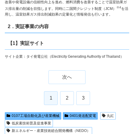
改善や発電設備の信頼性向上を進め、燃料消費を改善することで温室効果ガ
※4
ス排出量の削減を目指します。同時に二国間クレジット制度（JCM）
を活
用し、温室効果ガス排出削減効果の定量化と情報発信も行います。
2．実証事業の内容
【1】実証サイト
サイト企業：タイ発電公社（Electricity Generating Authority of Thailand）
次へ
1
2
3
0107工場自動化及び産業機械
0401発送配変電
丸紅
低炭素技術普及促進事業
新エネルギー・産業技術総合開発機構（NEDO）