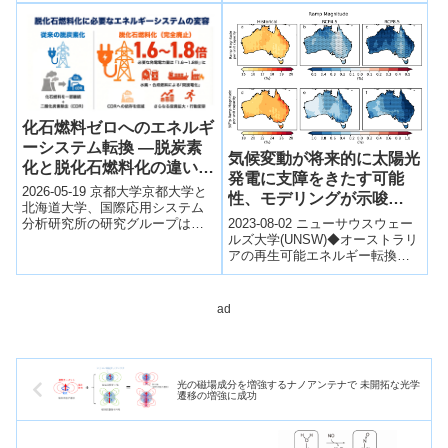
ドギャップセルと逆構造ナロー
ギ...
化石燃料ゼロへのエネルギ
ーシステム転換 ―脱炭素
気候変動が将来的に太陽光
化と脱化石燃料化の違いを
発電に支障をきたす可能
定量評価―
2026-05-19 京都大学京都大学と
性、モデリングが示唆
北海道大学、国際応用システム
(Climate change may
2023-08-02 ニューサウスウェー
分析研究所の研究グループは、
cause disruptions to
ルズ大学(UNSW)◆オーストラリ
化石燃料を2050年までに完全廃
アの再生可能エネルギー転換計
止するエネルギー転換シナリオ
solar generation in the
画において、気候変動がグリッ
を定...
future, modelling
ド接続型太陽光発電システムの
suggests)
安...
ad
光の磁場成分を増強するナノアンテナで 未開拓な光学
遷移の増強に成功