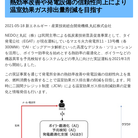
熱効率改善や発電設備の信頼性向上により
温室効果ガス排出量削減を目指す
2021-05-18 新エネルギー・産業技術総合開発機構,丸紅株式会社
NEDOと丸紅（株）は民間主導による低炭素技術普及促進事業として、タイ
発電公社（EGAT）が現在運転しているマエモ火力発電所11・13号機（各
300MW）でAI・ビッグデータ解析といった高度なデジタル・ソリューション
を活用し、ボイラー効率化を始めとする熱効率の最適化と、ボイラーなどの
機器異常を予兆検知するシステムなどの導入に向けた実証運転を2021年3月
から開始しました。
この実証事業を通じて発電所全体の熱効率改善や発電設備の信頼性向上を進
め、燃料消費を改善することで温室効果ガス排出量の削減を目指します。同
時に二国間クレジット制度（JCM）による温室効果ガス排出削減効果の定量
化と情報発信も行います。