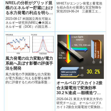
発
NRELの分析がグリッド規
MHIETがエンジン発電と蓄電池
を組み合わせ最適な安定制御を
模のエネルギー貯蔵におけ
実現2019-06-24 三菱重工エン
る水力発電の利点を明らか
ジン&ターボチャージャ株式会
にする(News Release:
2023-08-17 米国国立再生可能エ
社 三菱重工グループの三菱重
NREL Analysis Reveals
ネルギー研究所(NREL)◆米国エ
工エン...
ネルギー省（DOE）の国立再生
Benefits of Hydropower
可能エネルギー研究所（NREL）
for Grid-Scale Energy
の分析によると、クローズ...
Storage)
風力発電の出力変動が電力
系統へ及ぼす影響の評価手
法を開発
風力発電の予測困難な出力変動
が電力系統に与える影響を確率
的に評価するための理論基盤と
オールペロブスカイト2接
実用的計算手法を世界に先駆け
合太陽電池で変換効率
て開発した。
30.2％達成 ―順構造ワイ
ドギャップセルと逆構造ナ
2026-04-21 東京大学東京大学の
ローギャップセルの組合せ
研究チームは、オールペロブス
カイト2接合太陽電池で変換効率
で実現―
30.2％を達成した。順構造ワイ