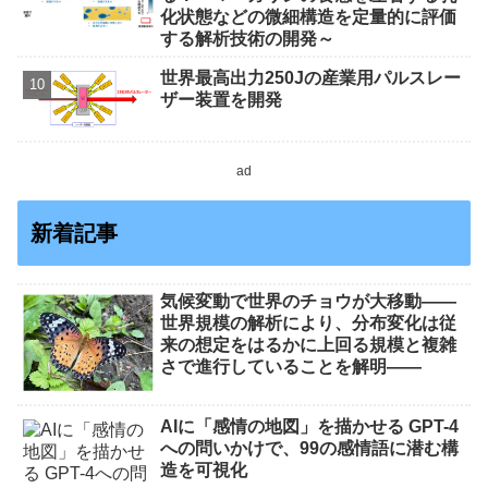
化状態などの微細構造を定量的に評価
する解析技術の開発～
世界最高出力250Jの産業用パルスレー
ザー装置を開発
ad
新着記事
気候変動で世界のチョウが大移動――
世界規模の解析により、分布変化は従
来の想定をはるかに上回る規模と複雑
さで進行していることを解明――
AIに「感情の地図」を描かせる GPT-4
への問いかけで、99の感情語に潜む構
造を可視化