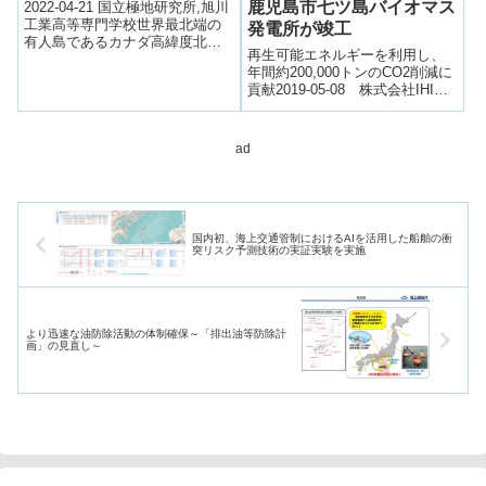
鹿児島市七ツ島バイオマス
2022-04-21 国立極地研究所,旭川
工業高等専門学校世界最北端の
発電所が竣工
有人島であるカナダ高緯度北極
再生可能エネルギーを利用し、
のエルズミア島にあるWalker氷
年間約200,000トンのCO2削減に
河は、近年の気候変動に伴い
貢献2019-05-08 株式会社IHI株
急...
式会社IHI（所在地：東京都江東
区、社長：満岡 次郎...
ad
国内初、海上交通管制におけるAIを活用した船舶の衝
突リスク予測技術の実証実験を実施
より迅速な油防除活動の体制確保～「排出油等防除計
画」の見直し～