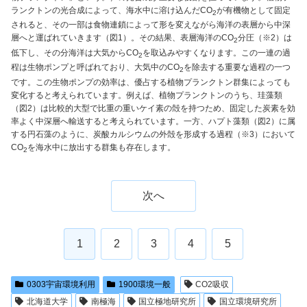
ランクトンの光合成によって、海水中に溶け込んだCO
が有機物として固定
2
されると、その一部は食物連鎖によって形を変えながら海洋の表層から中深
層へと運ばれていきます（図1）。その結果、表層海洋のCO
分圧（※2）は
2
低下し、その分海洋は大気からCO
を取込みやすくなります。この一連の過
2
程は生物ポンプと呼ばれており、大気中のCO
を除去する重要な過程の一つ
2
です。この生物ポンプの効率は、優占する植物プランクトン群集によっても
変化すると考えられています。例えば、植物プランクトンのうち、珪藻類
（図2）は比較的大型で比重の重いケイ素の殻を持つため、固定した炭素を効
率よく中深層へ輸送すると考えられています。一方、ハプト藻類（図2）に属
する円石藻のように、炭酸カルシウムの外殻を形成する過程（※3）において
CO
を海水中に放出する群集も存在します。
2
次へ
1
2
3
4
5
0303宇宙環境利用
1900環境一般
CO2吸収
北海道大学
南極海
国立極地研究所
国立環境研究所