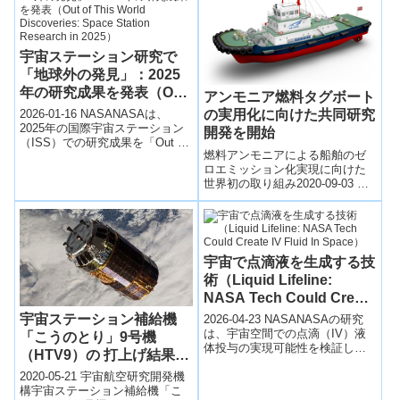
宇宙ステーション研究で
「地球外の発見」：2025
年の研究成果を発表（Out
アンモニア燃料タグボート
of This World
2026-01-16 NASANASAは、
の実用化に向けた共同研究
Discoveries: Space
2025年の国際宇宙ステーション
開発を開始
（ISS）での研究成果を「Out of
Station Research in
燃料アンモニアによる船舶のゼ
This World Discoveries:...
2025）
ロエミッション化実現に向けた
世界初の取り組み2020-09-03 日
本郵船株式会社,株式会社IHI原動
機,日本海事協会8月18日、日...
宇宙で点滴液を生成する技
術（Liquid Lifeline:
NASA Tech Could Create
IV Fluid In Space）
宇宙ステーション補給機
2026-04-23 NASANASAの研究
は、宇宙空間での点滴（IV）液
「こうのとり」9号機
体投与の実現可能性を検証し、
（HTV9）の 打上げ結果に
無重力環境でも安全に体内へ液
ついて
体を供給できる方法を探ったも
2020-05-21 宇宙航空研究開発機
の...
構宇宙ステーション補給機「こ