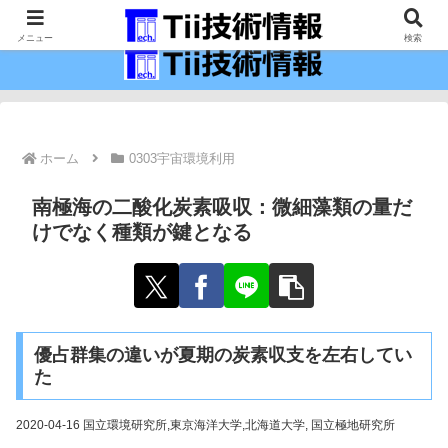
最新の科学技術の情報インフラ。
メニュー
検索
ホーム
0303宇宙環境利用
南極海の二酸化炭素吸収：微細藻類の量だ
けでなく種類が鍵となる
優占群集の違いが夏期の炭素収支を左右してい
た
2020-04-16 国立環境研究所,東京海洋大学,北海道大学, 国立極地研究所