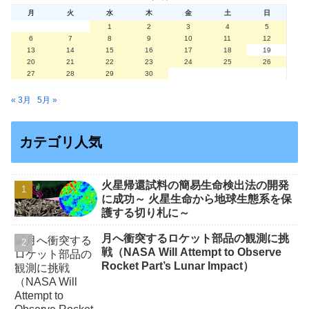
月
火
水
木
金
土
日
1
2
3
4
5
6
7
8
9
10
11
12
13
14
15
16
17
18
19
20
21
22
23
24
25
26
27
28
29
30
« 3月
5月 »
カテゴリ人気
火星帰還試料の簡易生命検出法の開発
に成功～ 火星生命から地球生態系を保
護する切り札に～
月へ衝突するロケット部品の観測に挑
戦（NASA Will Attempt to Observe
Rocket Part’s Lunar Impact）