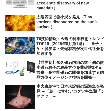
accelerate discovery of new
materials）
太陽表面で微小渦を発見（Tiny
vortices discovered on the sun’s
surface）
Tii技術情報：今週の科学技術トレンド
TOP10（2026年8月第1週） ―量子・
AI・脱炭素・先端材料が次世代社会を
加速する―
【世界初】永久磁石内部の数千個の微
小磁石粒子の結晶方位を非破壊3次元
観察―高性能磁石の開発を加速する結
晶方位イメージング技術を開発―
南大東島沖で日本未記録の深海魚を発
見 ～「島」にすむアカグツ科魚類「シ
マグツ」～