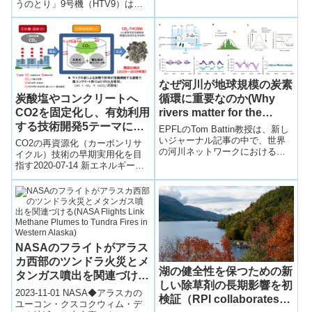
うのとり」9号機（HTV9）は、
H-IIBロケット9号機（H-IIB・
F9）により、種子島宇...
なぜ河川が地球規模の炭素
炭酸塩やコンクリートへ
循環に重要なのか(Why
CO2を固定化し、有効利用
rivers matter for the
する技術開発5テーマに着
global carbon cycle)
EPFLのTom Battin教授は、新し
手
いジャーナル記事の中で、世界
CO2の再資源化（カーボンリサ
の河川ネットワークにおける炭
イクル）技術の早期実用化を目
素フラックスに関する我々の現
指す2020-07-14 新エネルギー・
在の理解についてレビューして
産業技術総合開発機構NEDOは
います...
CO2を資源として捉え、炭酸塩
や...
NASAのフライトがアラス
カ西部のツンドラ火災とメ
湖の健全性を保つための新
タンガス噴出を関連づける
しい除草剤の長期影響を初
(NASA Flights Link
2023-11-01 NASA◆アラスカの
検証（RPI collaborates
Methane Plumes to
ユーコン・クスコクウィム・デ