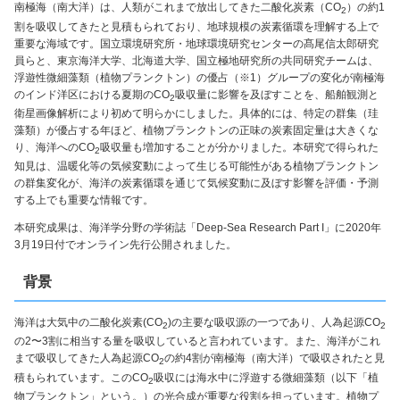
南極海（南大洋）は、人類がこれまで放出してきた二酸化炭素（CO
）の約1
2
割を吸収してきたと見積もられており、地球規模の炭素循環を理解する上で
重要な海域です。国立環境研究所・地球環境研究センターの髙尾信太郎研究
員らと、東京海洋大学、北海道大学、国立極地研究所の共同研究チームは、
浮遊性微細藻類（植物プランクトン）の優占（※1）グループの変化が南極海
のインド洋区における夏期のCO
吸収量に影響を及ぼすことを、船舶観測と
2
衛星画像解析により初めて明らかにしました。具体的には、特定の群集（珪
藻類）が優占する年ほど、植物プランクトンの正味の炭素固定量は大きくな
り、海洋へのCO
吸収量も増加することが分かりました。本研究で得られた
2
知見は、温暖化等の気候変動によって生じる可能性がある植物プランクトン
の群集変化が、海洋の炭素循環を通じて気候変動に及ぼす影響を評価・予測
する上でも重要な情報です。
本研究成果は、海洋学分野の学術誌「Deep-Sea Research Part I」に2020年
3月19日付でオンライン先行公開されました。
背景
海洋は大気中の二酸化炭素(CO
)の主要な吸収源の一つであり、人為起源CO
2
2
の2〜3割に相当する量を吸収していると言われています。また、海洋がこれ
まで吸収してきた人為起源CO
の約4割が南極海（南大洋）で吸収されたと見
2
積もられています。このCO
吸収には海水中に浮遊する微細藻類（以下「植
2
物プランクトン」という。）の光合成が重要な役割を担っています。植物プ