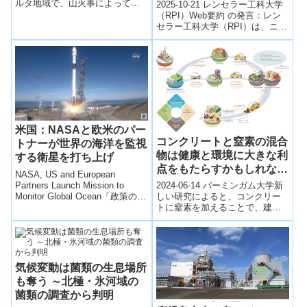
on first-of-its-kind
ルタ地域で、山火事によって焼
2025-10-21 レンセラー工科大学
Tundra Fires in Western
けたツンドラ地帯は、炎が収束
research study to keep
（RPI）Web要約 の発言：レン
Alaska)
した後も他の地域よりも多くの
セラー工科大学（RPI）は、ニュ
New York lakes healthy）
メタン...
ーヨーク州の湖沼における新規
水生除草剤「フロルピラウキ...
米国：NASAと欧米のパー
コンクリートと窒素の混合
トナーが世界の海洋を監視
物は健康と環境に大きな利
する衛星を打ち上げ
点をもたらすかもしれない
NASA, US and European
(Concrete-nitrogen mix
Partners Launch Mission to
2024-06-14 バーミンガム大学新
may provide major health
Monitor Global Ocean「政策の科
しい研究によると、コンクリー
学」関連 海...
トに窒素を加えることで、建設
and environment
業によって発生する窒素酸化物
benefits)
（NOx）排出量を大幅に削減で
きる可...
気候変動は菌類の生息場所
も奪う ～北極・氷河域の
菌類の調査から判明