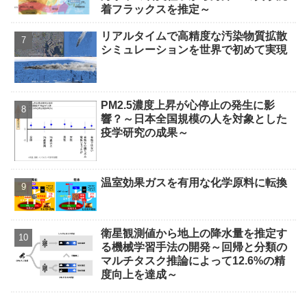
着フラックスを推定～
リアルタイムで高精度な汚染物質拡散
シミュレーションを世界で初めて実現
PM2.5濃度上昇が心停止の発生に影
響？～日本全国規模の人を対象とした
疫学研究の成果～
温室効果ガスを有用な化学原料に転換
衛星観測値から地上の降水量を推定す
る機械学習手法の開発～回帰と分類の
マルチタスク推論によって12.6%の精
度向上を達成～