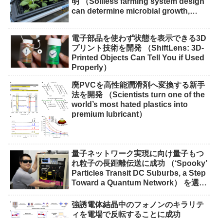
明 （Soilless farming system design
can determine microbial growth,
impact on crops）
電子部品を使わず状態を表示できる3D
プリント技術を開発 （ShiftLens: 3D-
Printed Objects Can Tell You if Used
Properly）
廃PVCを高性能潤滑剤へ変換する新手
法を開発 （Scientists turn one of the
world’s most hated plastics into
premium lubricant）
量子ネットワーク実現に向け量子もつ
れ粒子の長距離伝送に成功 （‘Spooky’
Particles Transit DC Suburbs, a Step
Toward a Quantum Network） を選択
量子ネットワーク実現に向け量子もつ
れ粒子の長距離伝送に成功 （‘Spooky’
強誘電体結晶中のフォノンのキラリテ
Particles Transit DC Suburbs, a Step
ィを電場で反転することに成功