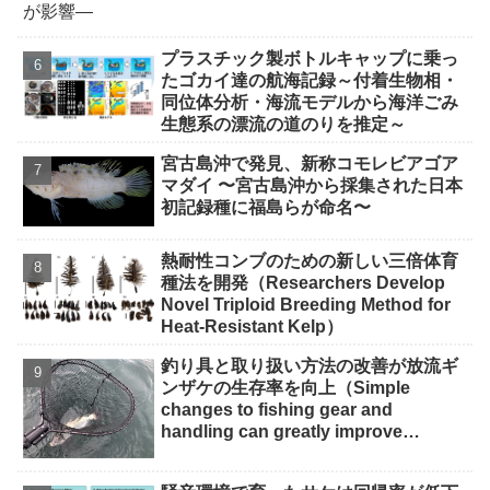
プラスチック製ボトルキャップに乗っ
たゴカイ達の航海記録～付着生物相・
同位体分析・海流モデルから海洋ごみ
生態系の漂流の道のりを推定～
宮古島沖で発⾒、新称コモレビアゴア
マダイ 〜宮古島沖から採集された⽇本
初記録種に福島らが命名〜
熱耐性コンブのための新しい三倍体育
種法を開発（Researchers Develop
Novel Triploid Breeding Method for
Heat-Resistant Kelp）
釣り具と取り扱い方法の改善が放流ギ
ンザケの生存率を向上（Simple
changes to fishing gear and
handling can greatly improve
survival of released coho salmon）