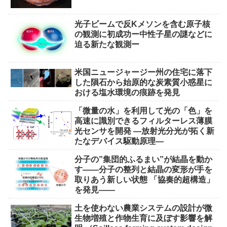
光子ビームで反Kメソンを含む原子核
の観測に初成功ー中性子星の謎などに
迫る新たな観測ー
米国ニュージャージー州の住宅に落下
した隕石から始原的な炭素質小惑星に
おける塩水環境の痕跡を発見
「微量の水」を利用して光の「色」を
高速に識別できるフィルターレス薄膜
光センサを開発 ―放射光分光が拓く新
たなデバイス駆動原理―
分子の”集団的ふるまい”が結晶を動か
す――分子の整列と結晶の変形が手を
取りあう新しい状態 「協奏的超構造」
を発見――
土を使わない農業システムの設計が微
生物増殖と作物生育に及ぼす影響を解