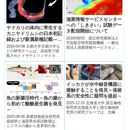
漁業情報サービスセンター
への「しきさい」試験デー
ヤドカリの体内に寄生する
タ配信開始について
カニヤドリムシの日本初記
2018/08/03 国立研究開発法人
録および新属新種記載―日
宇宙航空研究開発機構，一般社
本初のヤドカリ寄生カニヤ
2026-04-08 京都大学京都大学な
団法人漁業情報サービスセンタ
ドリムシ―
どの研究チームは、高知県で採
ー気候変動観測衛星「しきさ
取されたイザナミツノヤドカリ
い」（GCOM-C）は、平成29年
の体内から、カニヤドリムシ科
12月...
の寄生等脚類を発見し、日本初
となるヤ...
イッカクが水中録音機器に
接触することを発見～係留
系の安全性に疑問を提起～
魚の新腸活時代～魚の腸か
2025-12-15 北海道大学,国立極地
ら初めて酪酸産生菌を発見
研究所北海道大学と国立極地研
～
究所の研究グループは、北極域
2025-08-06 産業技術総合研究所
で係留された水中録音機器にイ
産総研と滋賀県水産試験場は、
ッカクが頻繁に接触しているこ
ニジマスの腸から世界初の魚由
とを発...