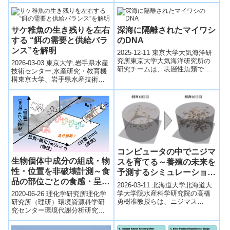
来酪酸産生菌を発見し、新属新
種「ピスキバクター トルクタ
エ」と命...
サケ稚魚の生き残りを左右
深海に隔離されたマイワシ
する “餌の需要と供給バラ
のDNA
ンス”を解明
2025-12-11 東京大学大気海洋研
究所東京大学大気海洋研究所の
2026-03-03 東京大学,岩手県水産
研究チームは、表層性魚類であ
技術センター,水産研究・教育機
るマイワシが放出した環境DNA
構東京大学、岩手県水産技術セ
が、北西太平洋の深海（水深
ンター、水産研究・教育機構の
1000...
研究チームは、サケ稚魚の成長
と生...
コンピュータの中でニジマ
生物個体中成分の組成・物
スを育てる～養殖の未来を
性・位置を非破壊計測～食
予測するシミュレーション
品の部位ごとの食感・呈味
技術を開発～
2026-03-11 北海道大学北海道大
評価への応用が期待～
学大学院水産科学研究院の高橋
2020-06-26 理化学研究所理化学
勇樹准教授らは、ニジマス
研究所（理研）環境資源科学研
（Oncorhynchus mykiss）の養
究センター環境代謝分析研究チ
殖過程をコンピュータ上...
ームの菊地淳チームリーダーら
の研究チームは、生物個体中成