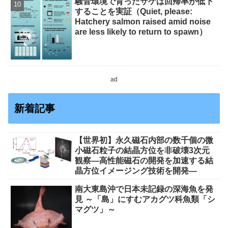
騒音環境で育ったサケは回帰率が低下
することを実証（Quiet, please:
Hatchery salmon raised amid noise
are less likely to return to spawn）
ad
新着記事
【世界初】永久磁石内部の数千個の微
小磁石粒子の結晶方位を非破壊3次元
観察―高性能磁石の開発を加速する結
晶方位イメージング技術を開発―
南大東島沖で日本未記録の深海魚を発
見 ～「島」にすむアカグツ科魚類「シ
マグツ」～