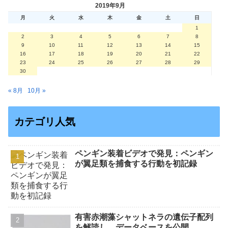
2019年9月
月
火
水
木
金
土
日
1
2
3
4
5
6
7
8
9
10
11
12
13
14
15
16
17
18
19
20
21
22
23
24
25
26
27
28
29
30
« 8月
10月 »
カテゴリ人気
ペンギン装着ビデオで発見：ペンギン
が翼足類を捕食する行動を初記録
有害赤潮藻シャットネラの遺伝子配列
を解読し、データベースを公開