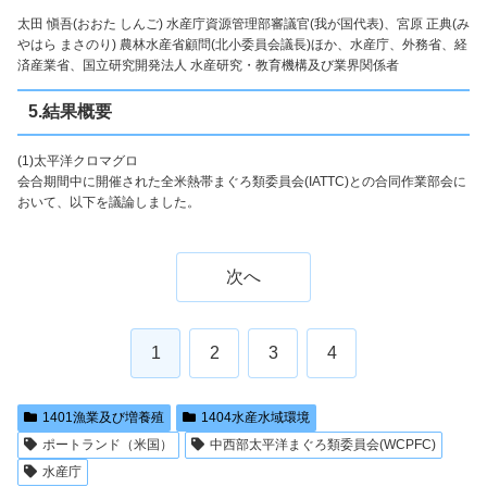
太田 愼吾(おおた しんご) 水産庁資源管理部審議官(我が国代表)、宮原 正典(み
やはら まさのり) 農林水産省顧問(北小委員会議長)ほか、水産庁、外務省、経
済産業省、国立研究開発法人 水産研究・教育機構及び業界関係者
5.結果概要
(1)太平洋クロマグロ
会合期間中に開催された全米熱帯まぐろ類委員会(IATTC)との合同作業部会に
おいて、以下を議論しました。
次へ
1
2
3
4
1401漁業及び増養殖
1404水産水域環境
ポートランド（米国）
中西部太平洋まぐろ類委員会(WCPFC)
水産庁