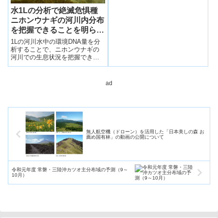
化し、水...
水1Lの分析で絶滅危惧種
ニホンウナギの河川内分布
を把握できることを明らか
にしました
1Lの河川水中の環境DNA量を分
析することで、ニホンウナギの
河川での生息状況を把握できる
ことを世界で初めて明らかにし
た。
ad
無人航空機（ドローン）を活用した「日本美しの森 お
薦め国有林」の動画の公開について
令和元年度 常磐・三陸沖カツオ主分布域の予測（9～
10月）