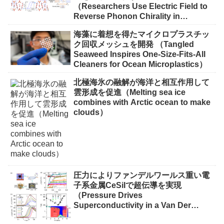
Toward a Quantum Network）
（Researchers Use Electric Field to
Reverse Phonon Chirality in
Ferroelectric Crystal）
海藻に着想を得たマイクロプラスチッ
ク回収メッシュを開発 （Tangled
Seaweed Inspires One-Size-Fits-All
Cleaners for Ocean Microplastics）
北極海氷の融解が海洋と相互作用して
雲形成を促進（Melting sea ice
combines with Arctic ocean to make
clouds）
圧力によりファンデルワールス重い電
子系金属CeSiIで超伝導を実現
（Pressure Drives
Superconductivity in a Van Der
Waals Heavy-Fermion Metal CeSiI）