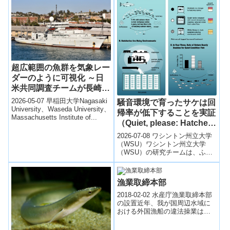
分の組成...
超広範囲の魚群を気象レー
ダーのように可視化 ～日
米共同調査チームが長崎沖
で次世代魚群探査技術の試
2026-05-07 早稲田大学Nagasaki
騒音環境で育ったサケは回
験を実施～
University、Waseda University、
帰率が低下することを実証
Massachusetts Institute of...
（Quiet, please: Hatchery
salmon raised amid
2026-07-08 ワシントン州立大学
noise are less likely to
（WSU）ワシントン州立大学
（WSU）の研究チームは、ふ化
return to spawn）
場で飼育されるサケが人工的な
騒音にさらされると、放流後に
生まれ...
漁業取締本部
2018-02-02 水産庁漁業取締本部
の設置近年、我が国周辺水域に
おける外国漁船の違法操業は悪
質化・巧妙化・広域化が進むな
ど漁業取締りをめぐる状況は変