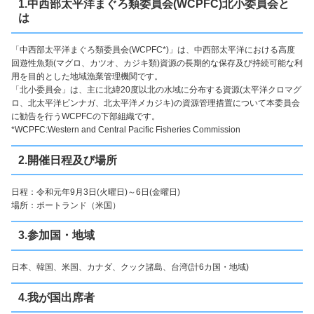
1.中西部太平洋まぐろ類委員会(WCPFC)北小委員会と
は
「中西部太平洋まぐろ類委員会(WCPFC*)」は、中西部太平洋における高度
回遊性魚類(マグロ、カツオ、カジキ類)資源の長期的な保存及び持続可能な利
用を目的とした地域漁業管理機関です。
「北小委員会」は、主に北緯20度以北の水域に分布する資源(太平洋クロマグ
ロ、北太平洋ビンナガ、北太平洋メカジキ)の資源管理措置について本委員会
に勧告を行うWCPFCの下部組織です。
*WCPFC:Western and Central Pacific Fisheries Commission
2.開催日程及び場所
日程：令和元年9月3日(火曜日)～6日(金曜日)
場所：ポートランド（米国）
3.参加国・地域
日本、韓国、米国、カナダ、クック諸島、台湾(計6カ国・地域)
4.我が国出席者