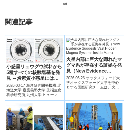
ad
関連記事
火星内部に巨大な隠れたマ
グマ系が存在する証拠を発
小惑星リュウグウ試料から
見（New Evidence
5種すべての核酸塩基を発
Suggests Vast Hidden
2026-06-26 オックスフォード大
見 ～炭素質小惑星には
Magma Systems Inside
学オックスフォード大学を中心
DNA/RNAの素材が普遍的
2026-03-17 海洋研究開発機構,北
とする国際研究チームは、火星
Mars）
に存在～
海道大学,慶應義塾大学 先端生命
内部にこれまで考えられていた
科学研究所,九州大学,ヒューマ
よりも大規模なマグマシステム
ン・メタボローム・テクノロジ
が存在す...
ーズ株式会社海洋研究開発機
構...