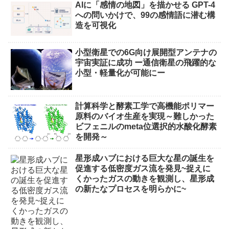
AIに「感情の地図」を描かせる GPT-4
への問いかけで、99の感情語に潜む構
造を可視化
小型衛星での6G向け展開型アンテナの
宇宙実証に成功 ー通信衛星の飛躍的な
小型・軽量化が可能にー
計算科学と酵素工学で高機能ポリマー
原料のバイオ生産を実現～難しかった
ビフェニルのmeta位選択的水酸化酵素
を開発～
星形成ハブにおける巨大な星の誕生を
促進する低密度ガス流を発見~捉えに
くかったガスの動きを観測し、星形成
の新たなプロセスを明らかに~