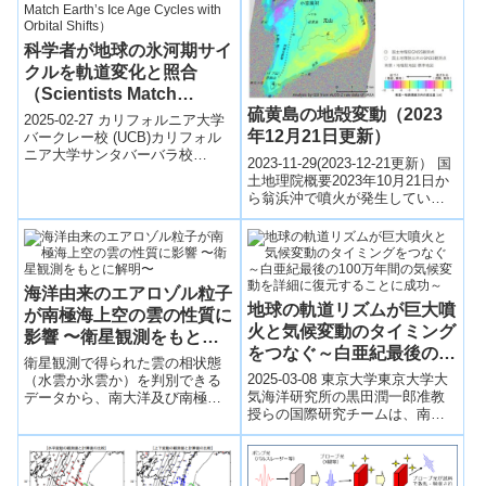
した。三陸海岸北部（岩手県野
田村）から地層を採取し、1611
年慶長奥州津波由来の堆積物を
科学者が地球の氷河期サイ
発見した。一方で、同地層には
クルを軌道変化と照合
1454年享徳津波による堆積物は
（Scientists Match
含まれないことも確認した。こ
の結果は、1454年に享徳津波が
硫黄島の地殻変動（2023
Earth’s Ice Age Cycles
2025-02-27 カリフォルニア大学
三陸海岸北部を襲った可能性を
年12月21日更新）
with Orbital Shifts）
バークレー校 (UCB)カリフォル
否定するものである。
ニア大学サンタバーバラ校
2023-11-29(2023-12-21更新） 国
（UCSB）を含む国際研究チーム
土地理院概要2023年10月21日か
は、地球の氷期サイクルと太陽
ら翁浜沖で噴火が発生している
周...
硫黄島について、だいち2号の観
測データを使用...
海洋由来のエアロゾル粒子
地球の軌道リズムが巨大噴
が南極海上空の雲の性質に
火と気候変動のタイミング
影響 〜衛星観測をもとに
をつなぐ～白亜紀最後の
解明〜
衛星観測で得られた雲の相状態
100万年間の気候変動を詳
2025-03-08 東京大学​東京大学大
（水雲か氷雲か）を判別できる
細に復元することに成功～
気海洋研究所の黒田潤一郎准教
データから、南大洋及び南極大
授らの国際研究チームは、南大
陸沿岸域での氷雲の存在割合を
西洋と北太平洋の海底掘削コア
調査しました。夏季には、上空
を解析し、白亜紀末期（約6700
の気温が約-10℃以上の環境下
万...
で、ほかの温度帯よりも氷雲の
存在割合が高く、海洋生物由来