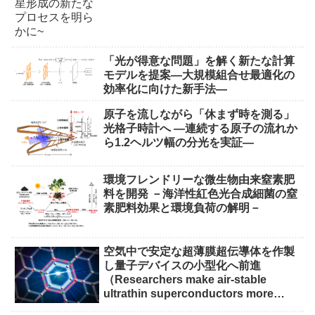
「光が得意な問題」を解く新たな計算
モデルを提案―大規模組合せ最適化の
効率化に向けた新手法―
原子を流しながら「休まず時を測る」
光格子時計へ ―連続する原子の流れか
ら1.2ヘルツ幅の分光を実証―
環境フレンドリーな微生物由来窒素肥
料を開発 －海洋性紅色光合成細菌の窒
素肥料効果と環境負荷の解明－
空気中で安定な超薄膜超伝導体を作製
し量子デバイスの小型化へ前進
（Researchers make air-stable
ultrathin superconductors more
scalable for quantum devices）