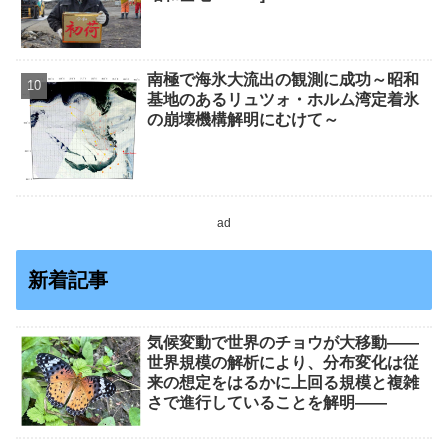
南極で海氷大流出の観測に成功～昭和
基地のあるリュツォ・ホルム湾定着氷
の崩壊機構解明にむけて～
ad
新着記事
気候変動で世界のチョウが大移動――
世界規模の解析により、分布変化は従
来の想定をはるかに上回る規模と複雑
さで進行していることを解明――