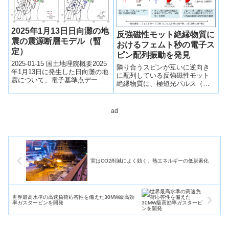
の粒子が氷晶の核となり氷雲の
形成を促進している可能性が示
されました。一方、冬季には、
2025年1月13日日向灘の地
海から大気へ雲の核となる粒子
反強磁性モット絶縁物質に
を大量に供給する波しぶきが形
震の震源断層モデル（暫
おけるフェムト秒の電子ス
成される強風時に、上空の気温
定）
ピン配列振動を発見
が約-20℃以上の環境下で氷雲の
2025-01-15 国土地理院概要2025
存在割合が高くなることが明ら
隣り合うスピンが互いに逆向き
年1月13日に発生した日向灘の地
かとなりました。
に配列している反強磁性モット
震について、電子基準点データ
絶縁物質に、極短光パルス（レ
から得られた地殻変動を基に、
ーザー光）を照射すると、逆向
震源断層モデル（矩形断層及
きのスピン配列が壊れたり元に
び...
戻ったりする振動が、100兆分の
ad
1秒（10フェムト秒）の時間スケ
ールで規則的に起きることを理
論的に発見した。
実はCO2削減によく効く、熱エネルギーの低炭素化
世界最高水準の高速負荷応答性を備えた30MW級高効
率ガスタービンを開発