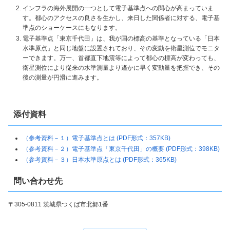
インフラの海外展開の一つとして電子基準点への関心が高まっていま
す。都心のアクセスの良さを生かし、来日した関係者に対する、電子基
準点のショーケースにもなります。
電子基準点「東京千代田」は、我が国の標高の基準となっている「日本
水準原点」と同じ地盤に設置されており、その変動を衛星測位でモニタ
ーできます。万一、首都直下地震等によって都心の標高が変わっても、
衛星測位により従来の水準測量より遙かに早く変動量を把握でき、その
後の測量が円滑に進みます。
添付資料
（参考資料－１）電子基準点とは (PDF形式：357KB)
（参考資料－２）電子基準点「東京千代田」の概要 (PDF形式：398KB)
（参考資料－３）日本水準原点とは (PDF形式：365KB)
問い合わせ先
〒305-0811 茨城県つくば市北郷1番