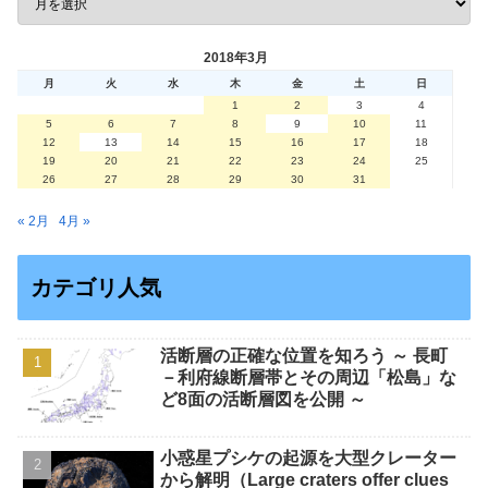
2018年3月
月
火
水
木
金
土
日
1
2
3
4
5
6
7
8
9
10
11
12
13
14
15
16
17
18
19
20
21
22
23
24
25
26
27
28
29
30
31
« 2月
4月 »
カテゴリ人気
活断層の正確な位置を知ろう ～ 長町
－利府線断層帯とその周辺「松島」な
ど8面の活断層図を公開 ～
小惑星プシケの起源を大型クレーター
から解明（Large craters offer clues