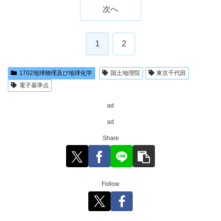
次へ
1
2
1702地球物理及び地球化学
国土地理院
東京千代田
電子基準点
ad
ad
Share
Follow