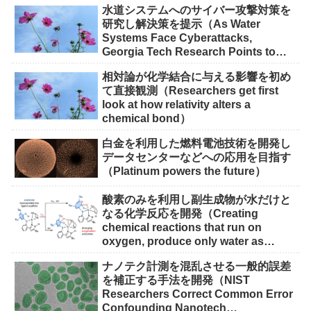
水道システムへのサイバー攻撃対策を
研究し解決策を提示（As Water
Systems Face Cyberattacks,
Georgia Tech Research Points to
Solutions）
相対論が化学結合に与える影響を初め
て直接観測（Researchers get first
look at how relativity alters a
chemical bond）
白金を利用した燃料電池技術を開発し
データセンターなどへの応用を目指す
（Platinum powers the future）
酸素のみを利用し副生成物が水だけと
なる化学反応を開発（Creating
chemical reactions that run on
oxygen, produce only water as
waste）
ナノテク計測を混乱させる一般的誤差
を補正する手法を開発（NIST
Researchers Correct Common Error
Confounding Nanotech