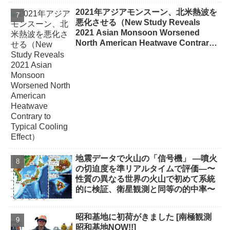
2021年アジアモンスーン、北米熱波を
悪化させる（New Study Reveals
2021 Asian Monsoon Worsened
North American Heatwave Contrary
to Typical Cooling Effect）
地震データで火山の「信号機」 ―噴火
の切迫度を準リアルタイムで評価―〜
性質の異なる世界の火山で初めて系統
的に検証、衛星観測と同等の的中率〜
昭和基地に初荷がきました [南極観測
昭和基地NOW!!]