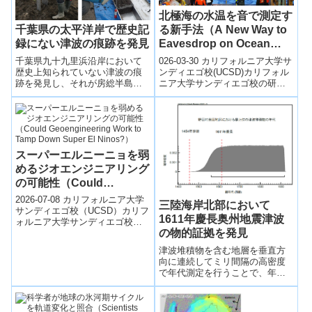
北極海の水温を音で測定す
る新手法（A New Way to
千葉県の太平洋岸で歴史記
Eavesdrop on Ocean
録にない津波の痕跡を発見
Temperature in the
026-03-30 カリフォルニア大学サ
千葉県九十九里浜沿岸において
Arctic）
ンディエゴ校(UCSD)カリフォル
歴史上知られていない津波の痕
ニア大学サンディエゴ校の研究
跡を発見し、それが房総半島沖
チームは、北極海の水温を遠隔
で発生した巨大地震によるもの
的に把握する新手法を開発し
であるとの結論を得た。
た。...
スーパーエルニーニョを弱
めるジオエンジニアリング
の可能性（Could
Geoengineering Work to
2026-07-08 カリフォルニア大学
三陸海岸北部において
Tamp Down Super El
サンディエゴ校（UCSD）カリフ
1611年慶長奥州地震津波
ォルニア大学サンディエゴ校
Ninos?）
の物的証拠を発見
（UC San Diego）の研究チーム
は、スーパーエルニーニ...
津波堆積物を含む地層を垂直方
向に連続してミリ間隔の高密度
で年代測定を行うことで、年代
的に地層の欠損がないことを確
認する手法を新たに開発し、抜
け落ちのない津波の履歴を復元