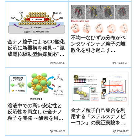
不均一なひずみ分布がペ
金ナノ粒子によるCO酸化
ンタツインナノ粒子の離
反応に新機構を発見～“混
散化を引き起こす
成電位駆動型触媒反応”が
(Uneven Strain
低温での高活性の鍵に～
Distribution Induces
2025-07-10
2024-05-01
Detwinning in Penta-
Twinned Nanoparticles)
溶液中での高い安定性と
金ナノ粒子自己集合を利
反応性を両立した金ナノ
用する「ステルスナノビ
粒子を開発 ～酸素を用い
ーコン」の実証実験を開
る環境にやさしい触媒反
始
応に利用可能～
2024-02-07
2020-01-27