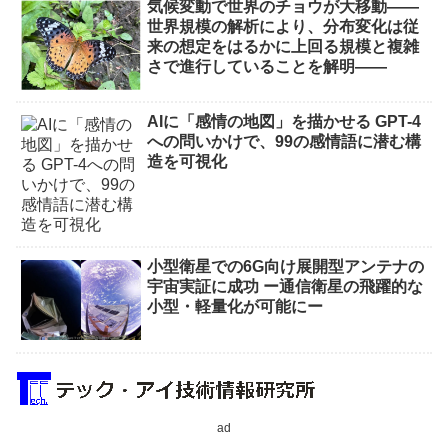
気候変動で世界のチョウが大移動――
世界規模の解析により、分布変化は従
来の想定をはるかに上回る規模と複雑
さで進行していることを解明――
AIに「感情の地図」を描かせる GPT-4
への問いかけで、99の感情語に潜む構
造を可視化
小型衛星での6G向け展開型アンテナの
宇宙実証に成功 ー通信衛星の飛躍的な
小型・軽量化が可能にー
ad