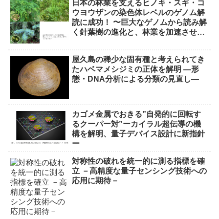
日本の林業を支えるヒノキ・スギ・コ
ウヨウザンの染色体レベルのゲノム解
読に成功！ 〜巨大なゲノムから読み解
く針葉樹の進化と、林業を加速させる
品種改良に期待〜
屋久島の稀少な固有種と考えられてき
たハベマメシジミの正体を解明 ―形
態・DNA分析による分類の見直し―
カゴメ金属でおきる”自発的に回転す
るクーパー対”ーカイラル超伝導の機
構を解明、量子デバイス設計に新指針
ー
対称性の破れを統一的に測る指標を確
立 －高精度な量子センシング技術への
応用に期待－