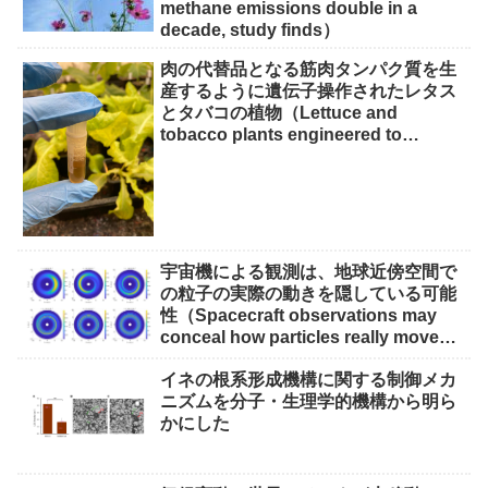
methane emissions double in a
decade, study finds）
肉の代替品となる筋肉タンパク質を生
産するように遺伝子操作されたレタス
とタバコの植物（Lettuce and
tobacco plants engineered to
produce muscle protein for meat
alternatives）
宇宙機による観測は、地球近傍空間で
の粒子の実際の動きを隠している可能
性（Spacecraft observations may
conceal how particles really move
through near-Earth space）
イネの根系形成機構に関する制御メカ
ニズムを分子・生理学的機構から明ら
かにした