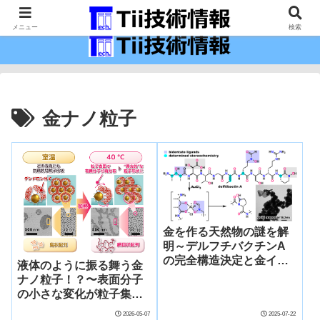
最新の科学技術の情報インフラ。
メニュー
検索
金ナノ粒子
金を作る天然物の謎を解
明～デルフチバクチンA
の完全構造決定と金イオ
液体のように振る舞う金
ン還元機構解明～
ナノ粒子！？〜表面分子
の小さな変化が粒子集団
を大きく操る〜
2026-05-07
2025-07-22