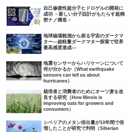
自己修復性超分子ヒドロゲルの開発に
成功 －新しい分子設計がもたらす超精
密ナノ構造－
地球磁場観測から探る宇宙のダークマ
ター―超軽量ダークマター探索で世界
最高感度達成―
地震センサーからハリケーンについて
何が分かるか（What earthquake
sensors can tell us about
hurricanes）
栽培者と消費者のためにオーツ麦を改
良する研究（How Illinois is
improving oats for growers and
consumers）
シベリアのメタン排出量が10年間で倍
増したことが研究で判明（Siberian