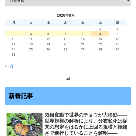
2026年8月
月
火
水
木
金
土
日
1
2
3
4
5
6
7
8
9
10
11
12
13
14
15
16
17
18
19
20
21
22
23
24
25
26
27
28
29
30
31
« 7月
ad
新着記事
気候変動で世界のチョウが大移動――
世界規模の解析により、分布変化は従
来の想定をはるかに上回る規模と複雑
さで進行していることを解明――