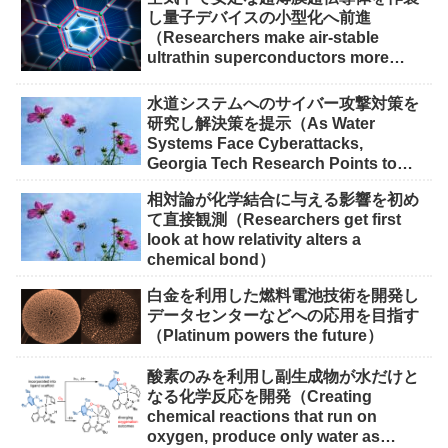
し量子デバイスの小型化へ前進
（Researchers make air-stable
ultrathin superconductors more
scalable for quantum devices）
水道システムへのサイバー攻撃対策を
研究し解決策を提示（As Water
Systems Face Cyberattacks,
Georgia Tech Research Points to
Solutions）
相対論が化学結合に与える影響を初め
て直接観測（Researchers get first
look at how relativity alters a
chemical bond）
白金を利用した燃料電池技術を開発し
データセンターなどへの応用を目指す
（Platinum powers the future）
酸素のみを利用し副生成物が水だけと
なる化学反応を開発（Creating
chemical reactions that run on
oxygen, produce only water as