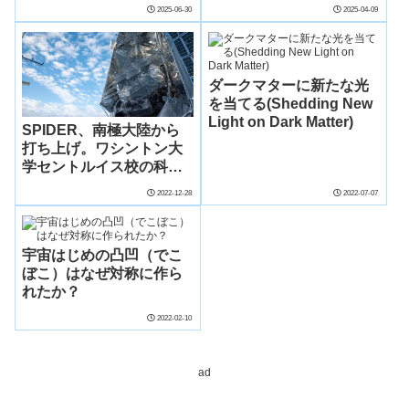
map project is changing
Telescope Signals ‘New
2025-06-30
2025-04-09
our understanding of
Era’ for Measuring the
the universe）
First Light in the
Universe）
ダークマターに新たな光
を当てる(Shedding New
Light on Dark Matter)
SPIDER、南極大陸から
打ち上げ。ワシントン大
学セントルイス校の科学
者チームは、12月21日に
2022-12-28
2022-07-07
初期宇宙を研究する気球
搭載の実験装置の打ち上
げに成功した。(SPIDER
宇宙はじめの凸凹（でこ
launches from
ぼこ）はなぜ対称に作ら
Antarctica.A team of
れたか？
scientists including
physicist Johanna Nagy
2022-02-10
at Washington
University in St. Louis
successfully launched a
ad
balloon-borne
experiment studying the