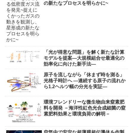
の新たなプロセスを明らかに~
「光が得意な問題」を解く新たな計算
モデルを提案―大規模組合せ最適化の
効率化に向けた新手法―
原子を流しながら「休まず時を測る」
光格子時計へ ―連続する原子の流れか
ら1.2ヘルツ幅の分光を実証―
環境フレンドリーな微生物由来窒素肥
料を開発 －海洋性紅色光合成細菌の窒
素肥料効果と環境負荷の解明－
空気中で安定な超薄膜超伝導体を作製