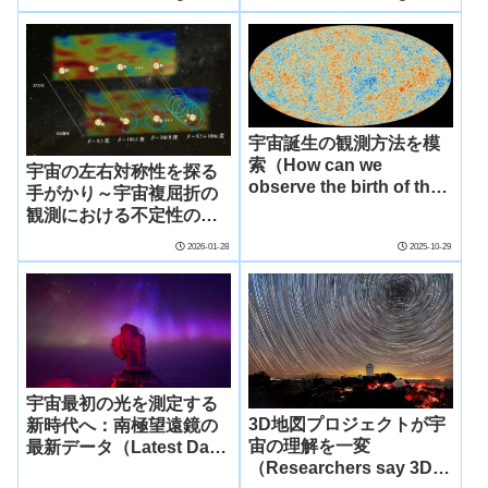
Possibility of Photon
clusters）
Bose-Einstein
Condensation in
Astrophysical
Environments)
宇宙誕生の観測方法を模
索（How can we
宇宙の左右対称性を探る
observe the birth of the
手がかり～宇宙複屈折の
universe?）
観測における不定性の軽
減手法を発見～
2026-01-28
2025-10-29
宇宙最初の光を測定する
3D地図プロジェクトが宇
新時代へ：南極望遠鏡の
宙の理解を一変
最新データ（Latest Data
（Researchers say 3D
from South Pole