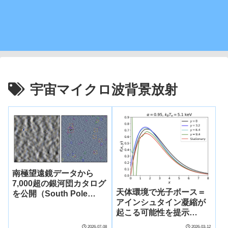
宇宙マイクロ波背景放射
南極望遠鏡データから
7,000超の銀河団カタログ
天体環境で光子ボース＝
を公開（South Pole
アインシュタイン凝縮が
Telescope analysis
起こる可能性を提示
yields catalog of more
(Study Reveals
than 7,000 galaxy
2026-07-08
2026-03-12