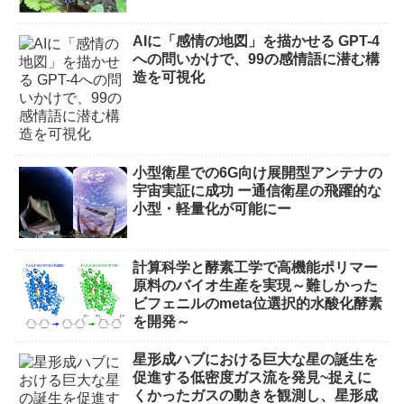
AIに「感情の地図」を描かせる GPT-4
への問いかけで、99の感情語に潜む構
造を可視化
小型衛星での6G向け展開型アンテナの
宇宙実証に成功 ー通信衛星の飛躍的な
小型・軽量化が可能にー
計算科学と酵素工学で高機能ポリマー
原料のバイオ生産を実現～難しかった
ビフェニルのmeta位選択的水酸化酵素
を開発～
星形成ハブにおける巨大な星の誕生を
促進する低密度ガス流を発見~捉えに
くかったガスの動きを観測し、星形成