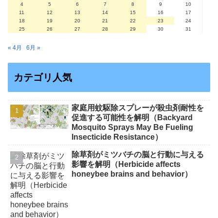
4
5
6
7
8
9
10
11
12
13
14
15
16
17
18
19
20
21
22
23
24
25
26
27
28
29
30
31
« 4月
6月 »
カテゴリ人気
家庭用蚊駆除スプレーが殺虫剤耐性を
促進する可能性を解明（Backyard
Mosquito Sprays May Be Fueling
Insecticide Resistance）
除草剤がミツバチの脳と行動に与える
影響を解明（Herbicide affects
honeybee brains and behavior）