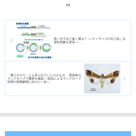
ad
長い分子ほど速く通る？ ──ナノサイズの孔で起こる
逆転現象を発見──
「通りすがり」とも見られていた小さなガ、 西表島の
マングローブで繁殖を確認 ―昆虫によるマングローブ
利用の実態解明に向けた一歩―