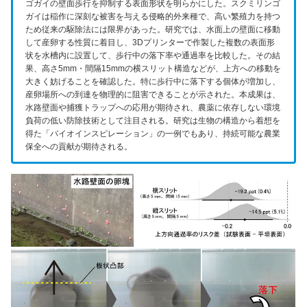
ゴガイの壁面歩行を抑制する表面形状を明らかにした。スクミリンゴ
ガイは稲作に深刻な被害を与える侵略的外来種で、高い繁殖力を持つ
ため従来の駆除法には限界があった。研究では、水面上の壁面に移動
して産卵する性質に着目し、3Dプリンターで作製した複数の表面形
状を水槽内に設置して、歩行中の落下率や通過率を比較した。その結
果、高さ5mm・間隔15mmの横スリット構造などが、上方への移動を
大きく妨げることを確認した。特に歩行中に落下する個体が増加し、
産卵場所への到達を物理的に阻害できることが示された。本成果は、
水路壁面や捕獲トラップへの応用が期待され、農薬に依存しない環境
負荷の低い防除技術として注目される。研究は生物の構造から着想を
得た「バイオインスピレーション」の一例でもあり、持続可能な農業
保全への貢献が期待される。