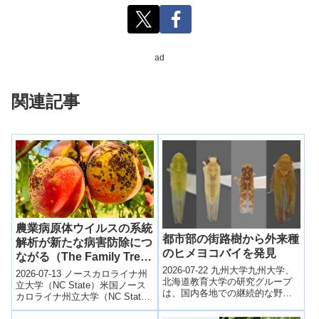
ad
関連記事
農業病原体ウイルスの系統
都市部の街路樹から外来種
解析が新たな病害防除につ
のヒメヨコバイを発見
ながる（The Family Tree
of Viruses Just Grew —
2026-07-22 九州大学九州大学、
2026-07-13 ノースカロライナ州
北海道教育大学の研究グループ
and It Paves the Way for
立大学（NC State）米国ノース
は、国内各地での継続的な野外
カロライナ州立大学（NC State
a New Approach to
調査により、日本では未記録だ
University）の研究チームは、植
Agricultural Research）
ったヒメヨコバイ4種を新たに確