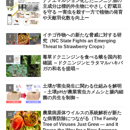
ナノエマルジョン化したニンニク油の
主成分は標的外生物にやさしく貯蔵豆
を守る ー害虫を殺す一方で植物の発育
や天敵羽化数を向上ー
イチゴ作物への新たな脅威に対する研
究（NC State Fights an Emerging
Threat to Strawberry Crops）
毒草ドクニンジンを食べる蛾を国内初
確認 ～ドクニンジンヒラタマルハキバ
ガの和名を提唱～
土壌が害虫発生に関わる仕組みを解明
－土壌pHが農業害虫カメムシと腸内細
菌の共生を制御－
農業病原体ウイルスの系統解析が新た
な病害防除につながる（The Family
Tree of Viruses Just Grew — and It