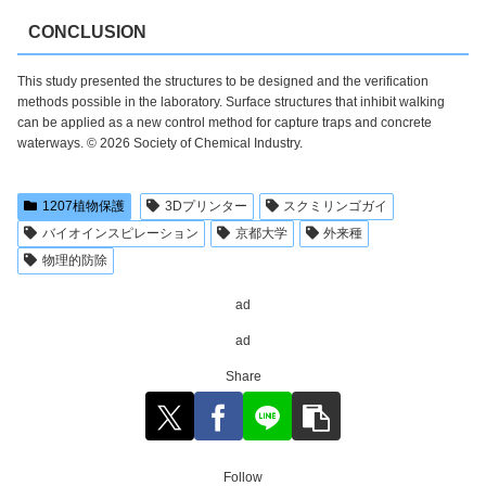
CONCLUSION
This study presented the structures to be designed and the verification
methods possible in the laboratory. Surface structures that inhibit walking
can be applied as a new control method for capture traps and concrete
waterways. © 2026 Society of Chemical Industry.
1207植物保護
3Dプリンター
スクミリンゴガイ
バイオインスピレーション
京都大学
外来種
物理的防除
ad
ad
Share
Follow