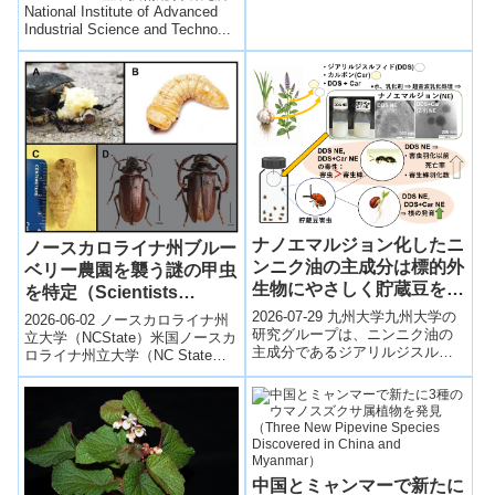
化合物として、気孔のカリウム
National Institute of Advanced
（K⁺）チャネル阻害剤NS5806
Industrial Science and Techno...
と...
ナノエマルジョン化したニ
ノースカロライナ州ブルー
ンニク油の主成分は標的外
ベリー農園を襲う謎の甲虫
生物にやさしく貯蔵豆を守
を特定（Scientists
る ー害虫を殺す一方で植
Identify ‘Mystery Beetle’
2026-07-29 九州大学九州大学の
2026-06-02 ノースカロライナ州
物の発育や天敵羽化数を向
研究グループは、ニンニク油の
Attacking Blueberry
立大学（NCState）米国ノースカ
主成分であるジアリルジスルフ
上ー
ロライナ州立大学（NC State
Farms Across North
ィド（DDS）とスペアミント由
University）の研究チームは、ノ
Carolina）
来のカルボンをナノエマルジョ
ースカロ...
ン化し...
中国とミャンマーで新たに