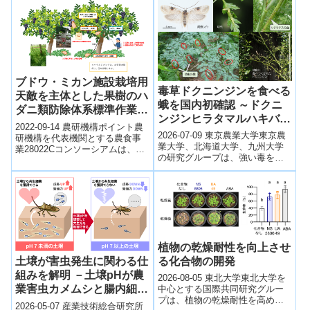
物に感...
認し、...
ブドウ・ミカン施設栽培用
毒草ドクニンジンを食べる
天敵を主体とした果樹のハ
蛾を国内初確認 ～ドクニ
ダニ類防除体系標準作業手
ンジンヒラタマルハキバガ
順書を公開
2022-09-14 農研機構ポイント農
の和名を提唱～
2026-07-09 東京農業大学東京農
研機構を代表機関とする農食事
業大学、北海道大学、九州大学
業28022Cコンソーシアムは、果
の研究グループは、強い毒を持
樹の難防除害虫ハダニについ
つ侵略的外来植物ドクニンジン
て、ブドウおよびミカンの施設
のみを食べる蛾Agonopterix...
栽培...
植物の乾燥耐性を向上させ
る化合物の開発
土壌が害虫発生に関わる仕
組みを解明 －土壌pHが農
2026-08-05 東北大学東北大学を
業害虫カメムシと腸内細菌
中心とする国際共同研究グルー
プは、植物の乾燥耐性を高める
の共生を制御－
2026-05-07 産業技術総合研究所