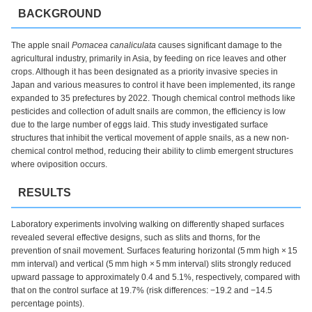
BACKGROUND
The apple snail
Pomacea canaliculata
causes significant damage to the
agricultural industry, primarily in Asia, by feeding on rice leaves and other
crops. Although it has been designated as a priority invasive species in
Japan and various measures to control it have been implemented, its range
expanded to 35 prefectures by 2022. Though chemical control methods like
pesticides and collection of adult snails are common, the efficiency is low
due to the large number of eggs laid. This study investigated surface
structures that inhibit the vertical movement of apple snails, as a new non-
chemical control method, reducing their ability to climb emergent structures
where oviposition occurs.
RESULTS
Laboratory experiments involving walking on differently shaped surfaces
revealed several effective designs, such as slits and thorns, for the
prevention of snail movement. Surfaces featuring horizontal (5 mm high × 15
mm interval) and vertical (5 mm high × 5 mm interval) slits strongly reduced
upward passage to approximately 0.4 and 5.1%, respectively, compared with
that on the control surface at 19.7% (risk differences: −19.2 and −14.5
percentage points).