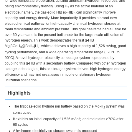
for wide temperature operation, utilizing abundant hydrogen resources, and
being environmentally friendly. Using H
as the active material of an
2
electrode, namely, the gas-solid HIB (g-HIB), can significantly improve
capacity and energy density. More importantly, it provides a brand-new
electrochemical pathway for high-capacity chemical hydrogen storage at
room temperature and ambient pressure. This goal has remained elusive for
over 60 years and is the present bottleneck for the large-scale utilization of
hydrogen energy. This work demonstrates the first g-HIB
Mg|3CeH
@BaH
|H
, which achieves a high capacity of 1,526 mAh/g, good
3
2
2
cycling performance, and a wide operating temperature range (−20°C to
90°C). A novel hydrogen-electricity co-storage system is proposed by
coupling this g-HIB with a secondary battery. Compared with other hydrogen
storage technologies, this co-storage system delivers high hydrogen energy
efficiency and may find great uses in mobile or stationary hydrogen
utilization scenarios.
Highlights
The first gas-solid hydride ion battery based on the Mg-H
system was
2
constructed
It exhibits an initial capacity of 1,526 mAh/g and maintains >70% after
60 cycles
A hydrogen-electricity co-storage system is proposed