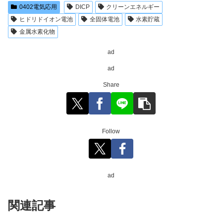
0402電気応用
DICP
クリーンエネルギー
ヒドリドイオン電池
全固体電池
水素貯蔵
金属水素化物
ad
ad
Share
Follow
ad
関連記事