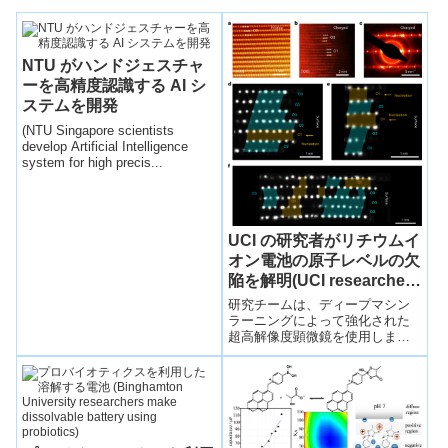
NTU がハンドジェスチャ
ーを高精度認識する AI シ
ステムを開発
(NTU Singapore scientists
develop Artificial Intelligence
system for high precis...
UCI の研究者がリチウムイ
オン電池の原子レベルの欠
陥を解明(UCI researchers
decipher atomic-scale
研究チームは、ディープマシン
imperfections in lithium-
ラーニングによって強化された
超高解像度顕微鏡を使用しまし
ion batteries)
た。Team used super high-
resolution micr...