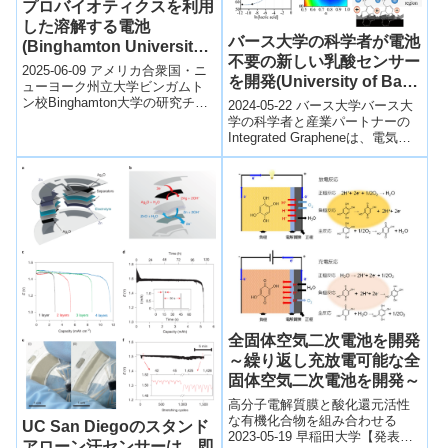
プロバイオティクスを利用
した溶解する電池
バース大学の科学者が電池
(Binghamton University
不要の新しい乳酸センサー
researchers make
2025-06-09 アメリカ合衆国・ニ
を開発(University of Bath
dissolvable battery using
ューヨーク州立大学ビンガムト
scientists develop new
ン校Binghamton大学の研究チー
probiotics)
2024-05-22 バース大学バース大
ムは、プロバイオティクス（善
battery-free lactic acid
学の科学者と産業パートナーの
玉菌）を利用した生分解性バ...
Integrated Grapheneは、電気を
sensor)
使いながらも参照電極やバッテ
リーを必要としな...
全固体空気二次電池を開発
～繰り返し充放電可能な全
固体空気二次電池を開発～
高分子電解質膜と酸化還元活性
な有機化合物を組み合わせる
UC San Diegoのスタンド
2023-05-19 早稲田大学【発表の
アローン汗センサーは、即