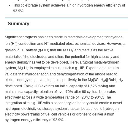
This co-storage system achieves a high hydrogen energy efficiency of
93.9%
Summary
Significant progress has been made in materials development for hydride
−
−
ion (H
) conduction and H
-mediated electrochemical devices. However, a
−
gas-solid H
battery (g-HIB) that utilizes H
and metals as the active
2
materials of the electrodes and offers the potential for high capacity and
energy density has yet to be developed. Here, a typical metal-hydrogen
system, Mg-H
, is employed to build such a g-HIB. Experimental results
2
validate that hydrogenation and dehydrogenation of the anode lead to
electric energy output and input, respectively, in the Mg|3CeH
@BaH
|H
3
2
2
developed. This g-HIB exhibits an initial capacity of 1,526 mAh/g and
maintains a capacity retention of over 70% after 60 cycles. It operates
effectively across a wide temperature range of −20°C to 90°C. The
integration of this g-HIB with a secondary ion battery could create a novel
hydrogen-electricity co-storage system that can be applied to hydrogen-
electricity powertrains of fuel cell vehicles or drones to deliver a high
hydrogen energy efficiency of 93.9%.