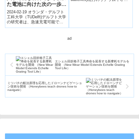
た電池に向けた次の一歩を
電池を超える性能を備えた、世
界最高効率のリチウム-硫黄(LI-S)
踏み出す(Delft
2024-02-19 オランダ・デルフト
電池を開発。
researchers take next
工科大学（TUDelft)デルフト大学
の研究者は、急速充電可能で持
step towards better
続可能な材料から作られた電池
batteries with widely
を開発中。これにより、リチ...
available materials)
ad
エシェル回折格子工具寿命を延長する新摩耗モデルを
開発 （New Wear Model Extends Echelle Grating
Tool Life）
ミツバチの航法原理を応用したドローンナビゲーショ
ン技術を開発 （Honeybees teach drones how to
navigate）