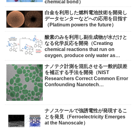
chemical bond）
白金を利用した燃料電池技術を開発し
データセンターなどへの応用を目指す
（Platinum powers the future）
酸素のみを利用し副生成物が水だけと
なる化学反応を開発（Creating
chemical reactions that run on
oxygen, produce only water as
waste）
ナノテク計測を混乱させる一般的誤差
を補正する手法を開発（NIST
Researchers Correct Common Error
Confounding Nanotech
Measurements）
ナノスケールで強誘電性が発現するこ
とを発見（Ferroelectricity Emerges
at the Nanoscale）