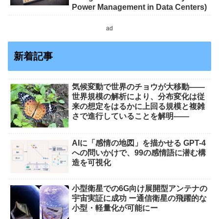
Power Management in Data Centers)
ad
新着記事
気候変動で世界のチョウが大移動――
世界規模の解析により、分布変化は従
来の想定をはるかに上回る規模と複雑
さで進行していることを解明――
AIに「感情の地図」を描かせる GPT-4
への問いかけで、99の感情語に潜む構
造を可視化
小型衛星での6G向け展開型アンテナの
宇宙実証に成功 ー通信衛星の飛躍的な
小型・軽量化が可能にー