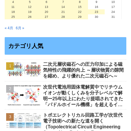
4
5
6
7
8
9
10
11
12
13
14
15
16
17
18
19
20
21
22
23
24
25
26
27
28
29
30
31
« 4月
6月 »
カテゴリ人気
二次元層状磁石への圧力印加による磁
気特性の飛躍的向上 ～層状物質の隙間
を縮め、より優れた二次元磁石へ～
次世代電池用固体電解質中でリチウム
イオンが動くしくみを分子レベルで解
明ー25年以上にわたり提唱されてきた
「パドルホイール機構」を超えるイオ
ン伝導機構を解明ー
トポエレクトリカル回路工学が次世代
電子技術への新たな道を開く
（Topolectrical Circuit Engineering