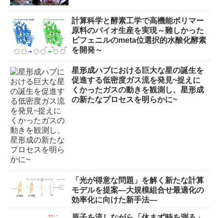
計算科学と酵素工学で高機能ポリマー
原料のバイオ生産を実現～難しかった
ビフェニルのmeta位選択的水酸化酵素
を開発～
星形成ハブにおける巨大な星の誕生を
促進する低密度ガス流を発見~捉えに
くかったガスの動きを観測し、星形成
の新たなプロセスを明らかに~
「光が得意な問題」を解く新たな計算
モデルを提案―大規模組合せ最適化の
効率化に向けた新手法―
原子を流しながら「休まず時を測る」