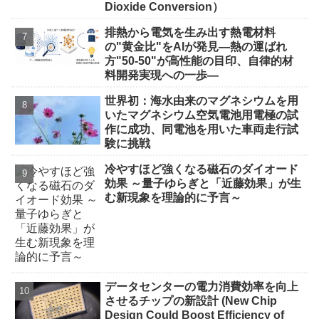
Dioxide Conversion）
排熱から電気を生み出す熱電材料
の"黄金比"をAIが発見―熱の運ばれ
方"50-50"が高性能の目印、自律的材
料開発実現への一歩―
世界初：海水由来のマグネシウムを用
いたマグネシウム空気電池用電極の試
作に成功、同電池を用いた車両走行試
験に挑戦
冷やすほど強くなる磁石のダイオード
効果 ～量子ゆらぎと「近藤効果」が生
む新現象を理論的に予言～
データセンターの電力消費効率を向上
させるチップの新設計 (New Chip
Design Could Boost Efficiency of