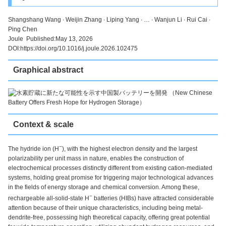
Shangshang Wang ∙ Weijin Zhang ∙ Liping Yang ∙ … ∙ Wanjun Li ∙ Rui Cai ∙
Ping Chen
Joule Published:May 13, 2026
DOI:https://doi.org/10.1016/j.joule.2026.102475
Graphical abstract
Context & scale
−
The hydride ion (H
), with the highest electron density and the largest
polarizability per unit mass in nature, enables the construction of
electrochemical processes distinctly different from existing cation-mediated
systems, holding great promise for triggering major technological advances
in the fields of energy storage and chemical conversion. Among these,
−
rechargeable all-solid-state H
batteries (HIBs) have attracted considerable
attention because of their unique characteristics, including being metal-
dendrite-free, possessing high theoretical capacity, offering great potential