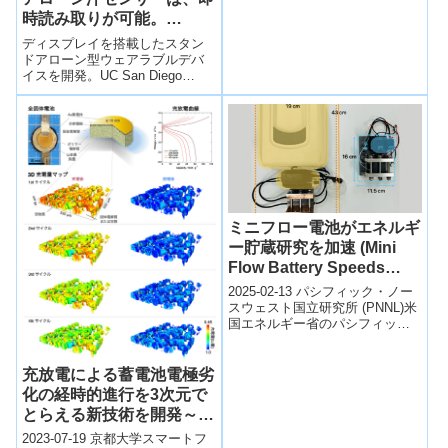
ポイント】 水素イオン（プロト
時読み取りが可能。
ン）を可逆的に取り込みできる
有機化合...
(Standalone Sweat
ディスプレイを搭載したスタン
Sensor from UC San
ドアローン型ウェアラブルデバ
イスを開発。UC San Diego
Diego Provides
engineers have developed a
Immediate Readout)
standa...
ミニフロー電池がエネルギ
ー貯蔵研究を加速 (Mini
Flow Battery Speeds
Energy Storage
2025-02-13 パシフィック・ノー
Research)
スウェスト国立研究所 (PNNL)米
国エネルギー省のパシフィッ
ク・ノースウェスト国立研究所
（PNNL）の研究者たちは、エ...
充放電による蓄電池電極劣
化の経時的進行を3次元で
とらえる新技術を開発～全
固体電池をはじめとした次
2023-07-19 京都大学スマートフ