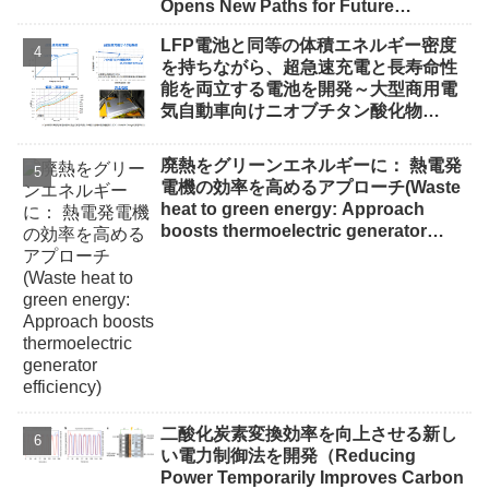
Opens New Paths for Future
Electronics）
LFP電池と同等の体積エネルギー密度
を持ちながら、超急速充電と長寿命性
能を両立する電池を開発～大型商用電
気自動車向けニオブチタン酸化物
（NTO）負極電池、LFP電池の約10倍
以上の充放電回数を実現～
廃熱をグリーンエネルギーに： 熱電発
電機の効率を高めるアプローチ(Waste
heat to green energy: Approach
boosts thermoelectric generator
efficiency)
二酸化炭素変換効率を向上させる新し
い電力制御法を開発（Reducing
Power Temporarily Improves Carbon