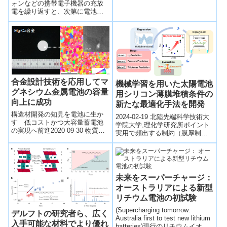
世代型蓄電池の長寿命化に
ォンなどの携帯電子機器の充放
電を繰り返すと、次第に電池残
貢献～
量の減りが速くなります。この
大きな原因の一つとして、これ
らの機器...
合金設計技術を応用してマ
機械学習を用いた太陽電池
グネシウム金属電池の容量
用シリコン薄膜堆積条件の
向上に成功
新たな最適化手法を開発
構造材開発の知見を電池に生か
2024-02-19 北陸先端科学技術大
す 低コストかつ大容量蓄電池
学院大学,理化学研究所ポイント
の実現へ前進2020-09-30 物質・
実用で頻出する制約（膜厚制限
材料研究機構,科学技術振興機構
や実現不可能な実験条件排除）
ＮＩＭＳは、従来の材料よりも
を考慮した「制約付きベイズ最
電気化...
適化...
未来をスーパーチャージ：
オーストラリアによる新型
リチウム電池の初試験
(Supercharging tomorrow:
デルフトの研究者ら、広く
Australia first to test new lithium
入手可能な材料でより優れ
batteries)現行のリチウムイオン