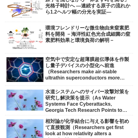
光格子時計へ ―連続する原子の流れか
ら1.2ヘルツ幅の分光を実証―
環境フレンドリーな微生物由来窒素肥
料を開発 －海洋性紅色光合成細菌の窒
素肥料効果と環境負荷の解明－
空気中で安定な超薄膜超伝導体を作製
し量子デバイスの小型化へ前進
（Researchers make air-stable
ultrathin superconductors more
scalable for quantum devices）
水道システムへのサイバー攻撃対策を
研究し解決策を提示（As Water
Systems Face Cyberattacks,
Georgia Tech Research Points to
Solutions）
相対論が化学結合に与える影響を初め
て直接観測（Researchers get first
look at how relativity alters a