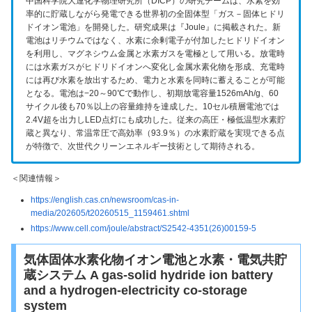
中国科学院大連化学物理研究所（DICP）の研究チームは、水素を効
率的に貯蔵しながら発電できる世界初の全固体型「ガス－固体ヒドリ
ドイオン電池」を開発した。研究成果は『Joule』に掲載された。新
電池はリチウムではなく、水素に余剰電子が付加したヒドリドイオン
を利用し、マグネシウム金属と水素ガスを電極として用いる。放電時
には水素ガスがヒドリドイオンへ変化し金属水素化物を形成、充電時
には再び水素を放出するため、電力と水素を同時に蓄えることが可能
となる。電池は−20～90℃で動作し、初期放電容量1526mAh/g、60
サイクル後も70％以上の容量維持を達成した。10セル積層電池では
2.4V超を出力しLED点灯にも成功した。従来の高圧・極低温型水素貯
蔵と異なり、常温常圧で高効率（93.9％）の水素貯蔵を実現できる点
が特徴で、次世代クリーンエネルギー技術として期待される。
＜関連情報＞
https://english.cas.cn/newsroom/cas-in-
media/202605/t20260515_1159461.shtml
https://www.cell.com/joule/abstract/S2542-4351(26)00159-5
気体固体水素化物イオン電池と水素・電気共貯
蔵システム A gas-solid hydride ion battery
and a hydrogen-electricity co-storage
system