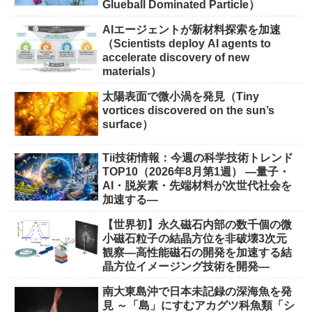
Glueball Dominated Particle）
AIエージェントが新材料探索を加速
（Scientists deploy AI agents to
accelerate discovery of new
materials）
太陽表面で微小渦を発見（Tiny
vortices discovered on the sun’s
surface）
Tii技術情報：今週の科学技術トレンド
TOP10（2026年8月第1週） ―量子・
AI・脱炭素・先端材料が次世代社会を
加速する―
【世界初】永久磁石内部の数千個の微
小磁石粒子の結晶方位を非破壊3次元
観察―高性能磁石の開発を加速する結
晶方位イメージング技術を開発―
南大東島沖で日本未記録の深海魚を発
見 ～「島」にすむアカグツ科魚類「シ