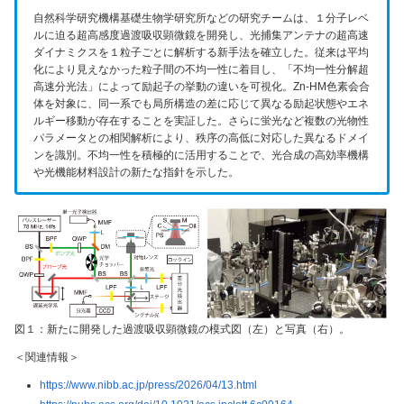
自然科学研究機構基礎生物学研究所などの研究チームは、１分子レベ
ルに迫る超高感度過渡吸収顕微鏡を開発し、光捕集アンテナの超高速
ダイナミクスを１粒子ごとに解析する新手法を確立した。従来は平均
化により見えなかった粒子間の不均一性に着目し、「不均一性分解超
高速分光法」によって励起子の挙動の違いを可視化。Zn-HM色素会合
体を対象に、同一系でも局所構造の差に応じて異なる励起状態やエネ
ルギー移動が存在することを実証した。さらに蛍光など複数の光物性
パラメータとの相関解析により、秩序の高低に対応した異なるドメイ
ンを識別。不均一性を積極的に活用することで、光合成の高効率機構
や光機能材料設計の新たな指針を示した。
図１：新たに開発した過渡吸収顕微鏡の模式図（左）と写真（右）。
＜関連情報＞
https://www.nibb.ac.jp/press/2026/04/13.html