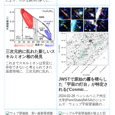
により、小さな銀河の多くに
Galaxies May Buck the
は、中心に超大質量ブラックホ
Black Hole Trend）
ールが存在しない可能性が示さ
れ...
三次元的に乱れた新しいス
キルミオン相の発見
これまでスキルミオンは安定に
存在できないと考えられてきた
温度領域に、三次元的に乱れた
スキルミオンが安定して存在す
JWSTで原始の霧を晴らし
ることを発見した。
た「宇宙の灯台」が特定さ
れる(‘Cosmic
lighthouses’ that cleared
2024-02-28 ペンシルベニア州立
primordial fog identified
大学(PennState)NASAのジェー
ムズ・ウェッブ宇宙望遠鏡のデ
with JWST)
ータを使用し、科学者らは初期
宇宙の最初の星光のスペ...