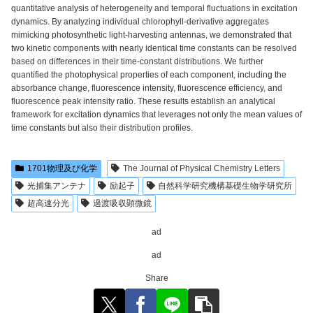
quantitative analysis of heterogeneity and temporal fluctuations in excitation
dynamics. By analyzing individual chlorophyll-derivative aggregates
mimicking photosynthetic light-harvesting antennas, we demonstrated that
two kinetic components with nearly identical time constants can be resolved
based on differences in their time-constant distributions. We further
quantified the photophysical properties of each component, including the
absorbance change, fluorescence intensity, fluorescence efficiency, and
fluorescence peak intensity ratio. These results establish an analytical
framework for excitation dynamics that leverages not only the mean values of
time constants but also their distribution profiles.
1701物理及び化学
The Journal of Physical Chemistry Letters
光捕集アンテナ
励起子
自然科学研究機構基礎生物学研究所
超高速分光
過渡吸収顕微鏡
ad
ad
Share