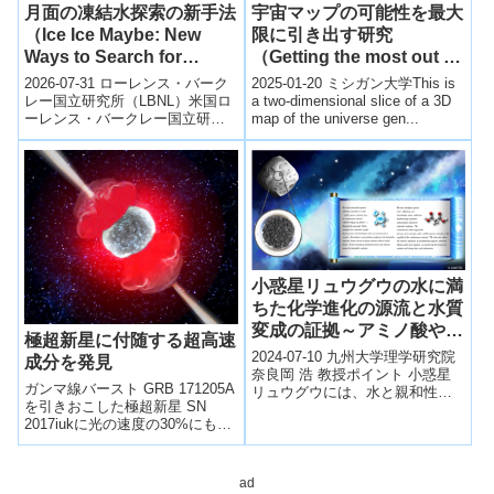
月面の凍結水探索の新手法
宇宙マップの可能性を最大
（Ice Ice Maybe: New
限に引き出す研究
Ways to Search for
（Getting the most out of
Frozen Water on the
cosmic maps）
2026-07-31 ローレンス・バーク
2025-01-20 ミシガン大学This is
Moon）
レー国立研究所（LBNL）米国ロ
a two-dimensional slice of a 3D
ーレンス・バークレー国立研究
map of the universe gen...
所（Berkeley Lab）の研究チーム
は、月面の永久影領...
小惑星リュウグウの水に満
ちた化学進化の源流と水質
変成の証拠～アミノ酸や核
極超新星に付随する超高速
酸塩基にいたる原材料を発
2024-07-10 九州大学理学研究院
成分を発見
見～
奈良岡 浩 教授ポイント 小惑星
ガンマ線バースト GRB 171205A
リュウグウには、水と親和性に
を引きおこした極超新星 SN
富む有機酸群（シュウ酸、マロ
2017iukに光の速度の30%にも達
ン酸、クエン酸、リンゴ酸、
する超高速成分が付随したこと
ピ...
を発見した。
ad