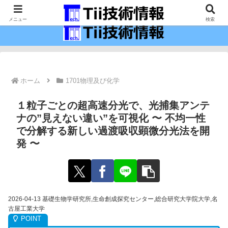
最新の科学技術の情報インフラ。
メニュー
検索
ホーム
1701物理及び化学
１粒子ごとの超高速分光で、光捕集アンテ
ナの”見えない違い”を可視化 〜 不均一性
で分解する新しい過渡吸収顕微分光法を開
発 〜
2026-04-13 基礎生物学研究所,生命創成探究センター,総合研究大学院大学,名
古屋工業大学