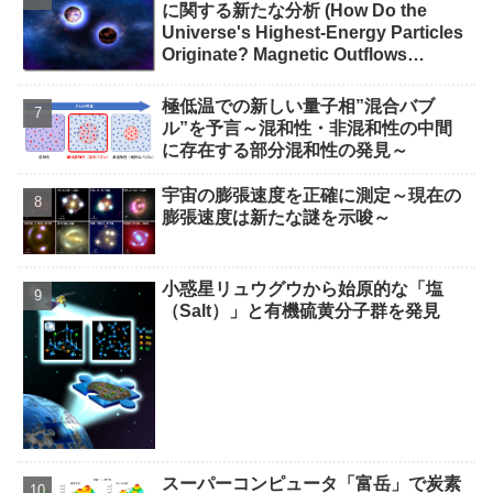
に関する新たな分析 (How Do the
Universe's Highest-Energy Particles
Originate? Magnetic Outflows
Stemming from Star Mergers,
Analysis Concludes)
極低温での新しい量子相”混合バブ
ル”を予言～混和性・非混和性の中間
に存在する部分混和性の発見～
宇宙の膨張速度を正確に測定～現在の
膨張速度は新たな謎を示唆～
小惑星リュウグウから始原的な「塩
（Salt）」と有機硫黄分子群を発見
スーパーコンピュータ「富岳」で炭素