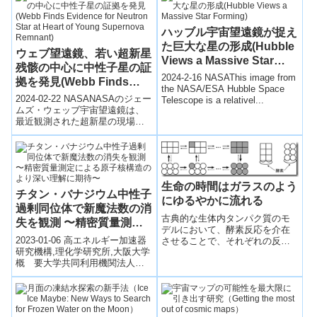
ハッブル宇宙望遠鏡が捉え
た巨大な星の形成(Hubble
ウェブ望遠鏡、若い超新星
Views a Massive Star
残骸の中心に中性子星の証
Forming)
2024-2-16 NASAThis image from
拠を発見(Webb Finds
the NASA/ESA Hubble Space
Evidence for Neutron
2024-02-22 NASANASAのジェー
Telescope is a relativel...
Star at Heart of Young
ムズ・ウェッブ宇宙望遠鏡は、
最近観測された超新星の現場で
Supernova Remnant)
中性子星からの放射の証拠を見
つけました。SN 1987Aと...
生命の時間はガラスのよう
チタン・バナジウム中性子
にゆるやかに流れる
過剰同位体で新魔法数の消
古典的な生体内タンパク質のモ
失を観測 〜精密質量測定
デルにおいて、酵素反応を介在
による原子核構造のより深
2023-01-06 高エネルギー加速器
させることで、それぞれの反応
い理解に期待〜
研究機構,理化学研究所,大阪大学
が速くても、全体としての速度
概 要大学共同利用機関法人高
が数十万倍以上も遅くなりうる
エネルギー加速器研究機構
ことを理論的に初めて示した。
（KEK）・素粒子原子核研究
所・和光...