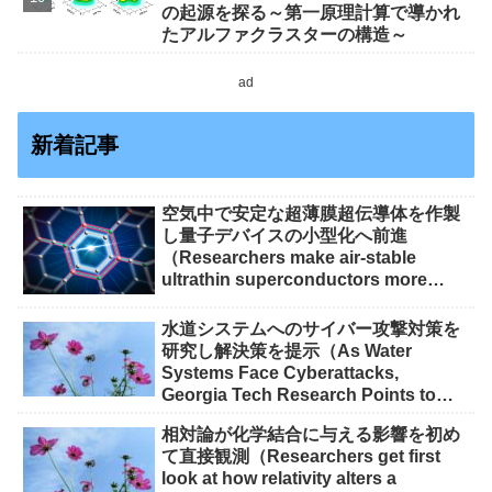
の起源を探る～第一原理計算で導かれ
たアルファクラスターの構造～
ad
新着記事
空気中で安定な超薄膜超伝導体を作製
し量子デバイスの小型化へ前進
（Researchers make air-stable
ultrathin superconductors more
scalable for quantum devices）
水道システムへのサイバー攻撃対策を
研究し解決策を提示（As Water
Systems Face Cyberattacks,
Georgia Tech Research Points to
Solutions）
相対論が化学結合に与える影響を初め
て直接観測（Researchers get first
look at how relativity alters a