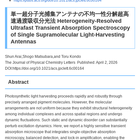
https://pubs.acs.org/doi/10.1021/acs.jpclett.6c00164
単一超分子光捕集アンテナの不均一性分解超高
速過渡吸収分光法 Heterogeneity-Resolved
Ultrafast Transient Absorption Spectroscopy
of Single Supramolecular Light-Harvesting
Antennas
Shun Arai,Shogo Matsubara,and Toru Kondo
The Journal of Physical Chemistry Letters Published: April 2, 2026
DOI:https://doi.org/10.1021/acs.jpclett.6c00164
Abstract
Photosynthetic light harvesting proceeds rapidly and robustly through
precisely arranged pigment molecules. However, the molecular
arrangements are not uniform because they exhibit structural heterogeneity
among individual complexes and across spatial regions and undergo
dynamic fluctuations. Such static and dynamic disorder can substantially
perturb excitation dynamics. Here, we report a highly sensitive transient
absorption microscope that integrates single-objective absorption
microscopy, balanced detection, and lock-in amplification, enabling the