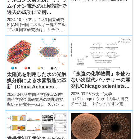
立し、従来材料と比べて、約2倍
ムイオン電池の正極設計で
の熱電変換性能を実現した。
過去の成功に立脚
(Argonne builds on past
2024-10-29 アルゴンヌ国立研究
success with cathode
所(ANL)米国エネルギー省のアル
ゴンヌ国立研究所は、リチウム
design for lithium-ion
イオン電池の性能向上とコスト
batteries)
削減を実現する「デュアルグラ
デ...
「永遠の化学物質」を使わ
太陽光を利用した水の光触
ない次世代バッテリーの開
媒分解による水素製造の革
発(UChicago scientists
新（China Achieves
are designing next-gen
Breakthrough in Solar-
2025-03-25 シカゴ大学
2025-04-09 中国科学院(CAS)中
batteries without “forever
（UChicago）​シカゴ大学の研究
powered Water Splitting
国科学院金属研究所の劉剛教授
チームは、リチウムイオン電池
率いる研究チームは、スカンジ
chemicals”)
for Hydrogen
に使用される有害なPFAS（永久
ウム（Sc）をドープしたルチル
Production）
化学物質）を含まない新しい電
型二酸化チタン（TiO₂）を開...
解...
携帯電話用電池をサビから