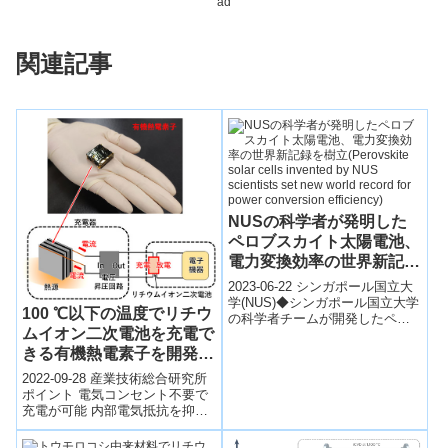
ad
関連記事
NUSの科学者が発明した
ペロブスカイト太陽電池、
電力変換効率の世界新記録
を樹立(Perovskite solar
2023-06-22 シンガポール国立大
cells invented by NUS
学(NUS)◆シンガポール国立大学
100 ℃以下の温度でリチウ
の科学者チームが開発したペロ
scientists set new world
ムイオン二次電池を充電で
ブスカイト太陽電池が、1 cm2の
record for power
面積で24.35%の効率...
きる有機熱電素子を開発～
conversion efficiency)
手のひらに収まるわずか5
2022-09-28 産業技術総合研究所
gの薄膜積層素子～
ポイント 電気コンセント不要で
充電が可能 内部電気抵抗を抑え
て出力電圧を上げられる素子を
開発 IoT用などの既存電子機器...