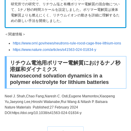
研究所での研究で、リチウム塩と有機ポリマー電解質の混合物につい
て、1ナノ秒の時間スケールを設定しました。ポリマー電解質は液体
電解質よりも燃えにくく、リチウムイオンの動きを詳細に理解するた
めの新しい手法を開発しました。
＜関連情報＞
https://www.ornl.gov/news/neutrons-rule-roost-cage-free-lithium-ions
https://www.nature.com/articles/s41563-024-01834-y
リチウム電池用ポリマー電解質におけるナノ秒
溶媒和ダイナミクス
Nanosecond solvation dynamics in a
polymer electrolyte for lithium batteries
Neel J. Shah,Chao Fang,Naresh C. Osti,Eugene Mamontov,Xiaopeng
Yu,Jaeyong Lee,Hiroshi Watanabe,Rui Wang & Nitash P. Balsara
Nature Materials Published:27 February 2024
DOI:
https://doi.org/10.1038/s41563-024-01834-y