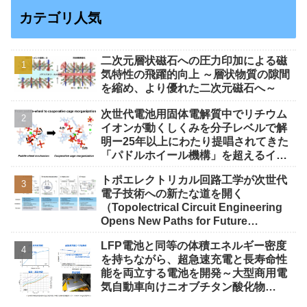
カテゴリ人気
二次元層状磁石への圧力印加による磁
気特性の飛躍的向上 ～層状物質の隙間
を縮め、より優れた二次元磁石へ～
次世代電池用固体電解質中でリチウム
イオンが動くしくみを分子レベルで解
明ー25年以上にわたり提唱されてきた
「パドルホイール機構」を超えるイオ
ン伝導機構を解明ー
トポエレクトリカル回路工学が次世代
電子技術への新たな道を開く
（Topolectrical Circuit Engineering
Opens New Paths for Future
Electronics）
LFP電池と同等の体積エネルギー密度
を持ちながら、超急速充電と長寿命性
能を両立する電池を開発～大型商用電
気自動車向けニオブチタン酸化物
（NTO）負極電池、LFP電池の約10倍