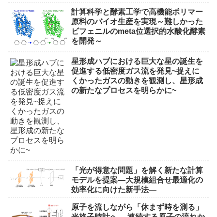
計算科学と酵素工学で高機能ポリマー
原料のバイオ生産を実現～難しかった
ビフェニルのmeta位選択的水酸化酵素
を開発～
星形成ハブにおける巨大な星の誕生を
促進する低密度ガス流を発見~捉えに
くかったガスの動きを観測し、星形成
の新たなプロセスを明らかに~
「光が得意な問題」を解く新たな計算
モデルを提案―大規模組合せ最適化の
効率化に向けた新手法―
原子を流しながら「休まず時を測る」
光格子時計へ ―連続する原子の流れか