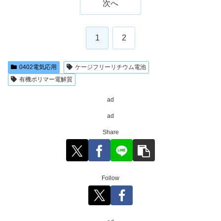
次へ
1
2
0402電気応用
ケージフリーリチウム電池
有機ポリマー電解質
ad
ad
Share
Follow