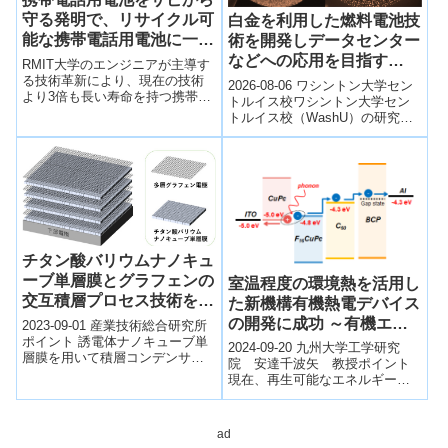
守る発明で、リサイクル可
白金を利用した燃料電池技
能な携帯電話用電池に一歩
術を開発しデータセンター
近づく(Recyclable mobile
などへの応用を目指す
RMIT大学のエンジニアが主導す
phone batteries a step
（Platinum powers the
る技術革新により、現在の技術
2026-08-06 ワシントン大学セン
より3倍も長い寿命を持つ携帯電
closer with rust-busting
future）
トルイス校ワシントン大学セン
話用バッテリーが現実のものと
トルイス校（WashU）の研究チ
invention)
なる可能性があります。Mobile
ームは、白金（プラチナ）触媒
pho...
の性能向上に向けた研究成果を
紹介...
チタン酸バリウムナノキュ
ーブ単層膜とグラフェンの
室温程度の環境熱を活用し
交互積層プロセス技術を開
た新機構有機熱電デバイス
発～積層セラミックコンデ
の開発に成功 ～有機エレ
2023-09-01 産業技術総合研究所
ンサーの飛躍的な薄層化に
ポイント 誘電体ナノキューブ単
クトロニクスが切り拓くク
2024-09-20 九州大学工学研究
層膜を用いて積層コンデンサー
道筋～
リーンエネルギー発電～
院 安達千波矢 教授ポイント
構造の薄層化に成功 従来の金属
現在、再生可能なエネルギー源
電極の代わりにグラフェンを内
や未利用のエネルギー源の有効
部電...
利用が世界中で広く求められて
いるが、...
ad