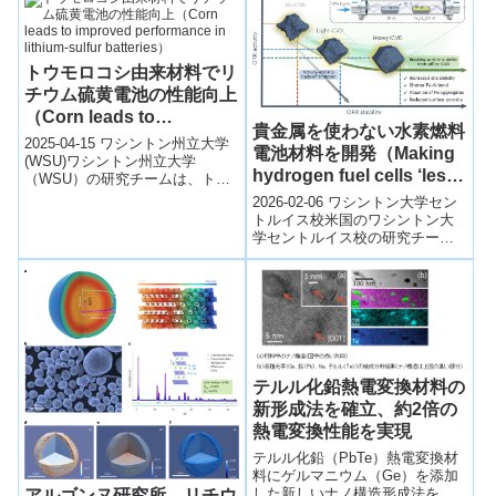
トウモロコシ由来材料でリ
チウム硫黄電池の性能向上
（Corn leads to
貴金属を使わない水素燃料
improved performance in
2025-04-15 ワシントン州立大学
電池材料を開発（Making
lithium-sulfur batteries）
(WSU)ワシントン州立大学
hydrogen fuel cells ‘less
（WSU）の研究チームは、トウ
precious’）
モロコシ由来のタンパク質を用
2026-02-06 ワシントン大学セン
いてリチウム硫黄電池の性能を
トルイス校米国のワシントン大
向上さ...
学セントルイス校の研究チーム
は、水素燃料電池に不可欠な触
媒材料から、希少で高価な貴金
属への依...
テルル化鉛熱電変換材料の
新形成法を確立、約2倍の
熱電変換性能を実現
テルル化鉛（PbTe）熱電変換材
料にゲルマニウム（Ge）を添加
した新しいナノ構造形成法を確
アルゴンヌ研究所、リチウ