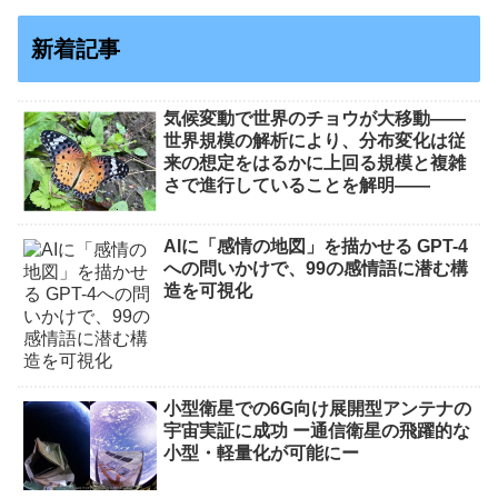
新着記事
気候変動で世界のチョウが大移動――
世界規模の解析により、分布変化は従
来の想定をはるかに上回る規模と複雑
さで進行していることを解明――
AIに「感情の地図」を描かせる GPT-4
への問いかけで、99の感情語に潜む構
造を可視化
小型衛星での6G向け展開型アンテナの
宇宙実証に成功 ー通信衛星の飛躍的な
小型・軽量化が可能にー