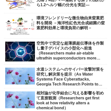
ら1.2ヘルツ幅の分光を実証―
環境フレンドリーな微生物由来窒素肥
料を開発 －海洋性紅色光合成細菌の窒
素肥料効果と環境負荷の解明－
空気中で安定な超薄膜超伝導体を作製
し量子デバイスの小型化へ前進
（Researchers make air-stable
ultrathin superconductors more
scalable for quantum devices）
水道システムへのサイバー攻撃対策を
研究し解決策を提示（As Water
Systems Face Cyberattacks,
Georgia Tech Research Points to
Solutions）
相対論が化学結合に与える影響を初め
て直接観測（Researchers get first
look at how relativity alters a
chemical bond）