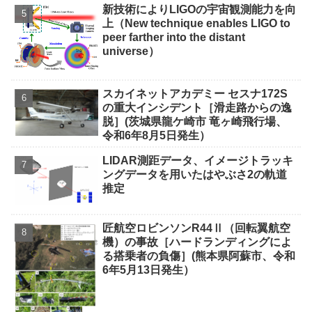
新技術によりLIGOの宇宙観測能力を向
上（New technique enables LIGO to
peer farther into the distant
universe）
スカイネットアカデミー セスナ172S
の重大インシデント［滑走路からの逸
脱］(茨城県龍ケ崎市 竜ヶ崎飛行場、
令和6年8月5日発生）
LIDAR測距データ、イメージトラッキ
ングデータを用いたはやぶさ2の軌道
推定
匠航空ロビンソンR44Ⅱ（回転翼航空
機）の事故［ハードランディングによ
る搭乗者の負傷］(熊本県阿蘇市、令和
6年5月13日発生）