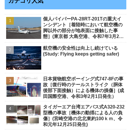
カテゴリ人気
個人パイパーPA-28RT-201Tの重大イ
ンシデント［着陸時において航空機の
脚以外の部分が地表面に接触した事
態］(東京都 大島空港、令和7年3月20
日発生）
航空機の安全性は向上し続けている
(Study: Flying keeps getting safer)
日本貨物航空ボーイング式747-8Fの事
故［復行時のテールストライク（胴体
後部下面接触）による機体の損傷］(成
田国際空港、令和3年2月1日発生）
タイガーエア台湾エアバス式A320-232
型機の事故［機体の動揺による人の負
傷］(宮崎空港の北北東約100ｋｍ、令
和元年12月25日発生)