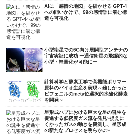
AIに「感情の地図」を描かせる GPT-4
への問いかけで、99の感情語に潜む構
造を可視化
小型衛星での6G向け展開型アンテナの
宇宙実証に成功 ー通信衛星の飛躍的な
小型・軽量化が可能にー
計算科学と酵素工学で高機能ポリマー
原料のバイオ生産を実現～難しかった
ビフェニルのmeta位選択的水酸化酵素
を開発～
星形成ハブにおける巨大な星の誕生を
促進する低密度ガス流を発見~捉えに
くかったガスの動きを観測し、星形成
の新たなプロセスを明らかに~