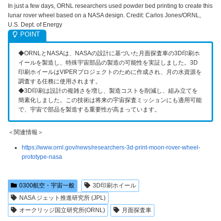
In just a few days, ORNL researchers used powder bed printing to create this
lunar rover wheel based on a NASA design. Credit: Carlos Jones/ORNL,
U.S. Dept. of Energy
◆ORNLとNASAは、NASAの設計に基づいた月面探査車の3D印刷ホ
イールを製造し、特殊宇宙部品の製造の可能性を実証しました。3D
印刷ホイールはVIPERプロジェクトのために作成され、月の水資源を
調査する任務に使用されます。
◆3D印刷は設計の複雑さを増し、製造コストを削減し、組み立てを
簡素化しました。この技術は将来の宇宙探査ミッションにも適用可能
で、宇宙で部品を製造する重要性が高まっています。
＜関連情報＞
https://www.ornl.gov/news/researchers-3d-print-moon-rover-wheel-
prototype-nasa
0300航空・宇宙一般
3D印刷ホイール
NASA ジェット推進研究所 (JPL)
オークリッジ国立研究所(ORNL)
月面探査車