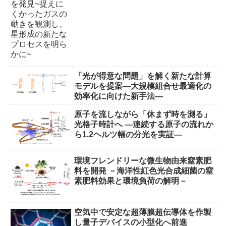
「光が得意な問題」を解く新たな計算
モデルを提案―大規模組合せ最適化の
効率化に向けた新手法―
原子を流しながら「休まず時を測る」
光格子時計へ ―連続する原子の流れか
ら1.2ヘルツ幅の分光を実証―
環境フレンドリーな微生物由来窒素肥
料を開発 －海洋性紅色光合成細菌の窒
素肥料効果と環境負荷の解明－
空気中で安定な超薄膜超伝導体を作製
し量子デバイスの小型化へ前進