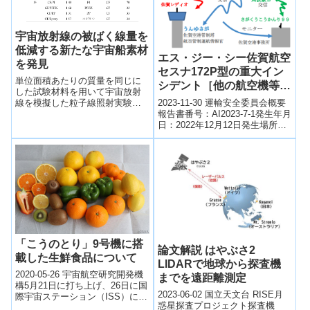
宇宙放射線の被ばく線量を
低減する新たな宇宙船素材
エス・ジー・シー佐賀航空
を発見
セスナ172P型の重大イン
単位面積あたりの質量を同じに
シデント［他の航空機等が
した試験材料を用いて宇宙放射
使用中の滑走路への着陸の
2023-11-30 運輸安全委員会概要
線を模擬した粒子線照射実験と
試み］(佐賀空港、令和4年
報告書番号：AI2023-7-1発生年月
数値シミュレーションを行った
日：2022年12月12日発生場所：
結果、人に対する影響が大きい
12月12日発生）
佐賀空港航空機種類：飛行機事
重粒子線に対する遮へい効果
故等種別の分類（...
は、宇宙船構造材料に用いられ
るアルミニウムよりも、軽い炭
素繊維強化プラスチック等の複
合材料は宇宙放射線に対する遮
へい効果が30～60%高いことを
明らかにした。
「こうのとり」9号機に搭
論文解説 はやぶさ2
載した生鮮食品について
LIDARで地球から探査機
2020-05-26 宇宙航空研究開発機
までを遠距離測定
構5月21日に打ち上げ、26日に国
2023-06-02 国立天文台 RISE月
際宇宙ステーション（ISS）に結
惑星探査プロジェクト探査機
合した「こうのとり」9号機によ