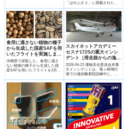
「はやぶさ２」に搭載されたレ
って、以下の生鮮食品をI...
ーザ高度計LIDARをレーザ中継
器として使って約600万kmの...
食用に適さない植物の種子
スカイネットアカデミー
から生成した国産SAFを用
セスナ172Sの重大インシ
いたフライトを実施します
デント［滑走路からの逸
～沖縄県内路線では初めて
沖縄県で採取した、食用に適さ
脱］(茨城県龍ケ崎市 竜ヶ
2026-04-23 運輸安全委員会本重
国産SAFをフライトに使用
ない植物の種子から生成した国
崎飛行場、令和6年8月5日
大インシデントは、竜ヶ崎飛行
産SAFを用いたフライトを3月25
～
場での連続離着陸訓練中に、操
発生）
日に沖縄県内路線（JTA565便／
縦練習生が単独搭乗する航空機
那覇発宮古島行き）で実施しま
が離陸滑走中に滑走路を逸脱し
す～沖縄...
た事案で...