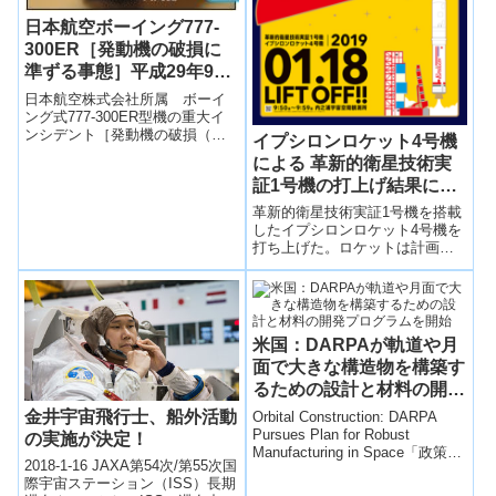
日本航空ボーイング777-
300ER［発動機の破損に
準ずる事態］平成29年9月
5日発生
日本航空株式会社所属 ボーイ
ング式777-300ER型機の重大イ
ンシデント［発動機の破損（破
イプシロンロケット4号機
片が当該発動機のケースを貫通
による 革新的衛星技術実
した場合に限る。）に準ずる事
証1号機の打上げ結果につ
態］(東京国...
いて
革新的衛星技術実証1号機を搭載
したイプシロンロケット4号機を
打ち上げた。ロケットは計画ど
おり飛行し、打上げから約51分
55秒後に小型実証衛星1号機を正
常に分離したことを確認した。
米国：DARPAが軌道や月
面で大きな構造物を構築す
るための設計と材料の開発
プログラムを開始
金井宇宙飛行士、船外活動
Orbital Construction: DARPA
Pursues Plan for Robust
の実施が決定！
Manufacturing in Space「政策の
2018-1-16 JAXA第54次/第55次国
科学...
際宇宙ステーション（ISS）長期