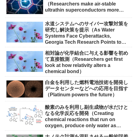
（Researchers make air-stable
ultrathin superconductors more
scalable for quantum devices）
水道システムへのサイバー攻撃対策を
研究し解決策を提示（As Water
Systems Face Cyberattacks,
Georgia Tech Research Points to
Solutions）
相対論が化学結合に与える影響を初め
て直接観測（Researchers get first
look at how relativity alters a
chemical bond）
白金を利用した燃料電池技術を開発し
データセンターなどへの応用を目指す
（Platinum powers the future）
酸素のみを利用し副生成物が水だけと
なる化学反応を開発（Creating
chemical reactions that run on
oxygen, produce only water as
waste）
ナノテク計測を混乱させる一般的誤差