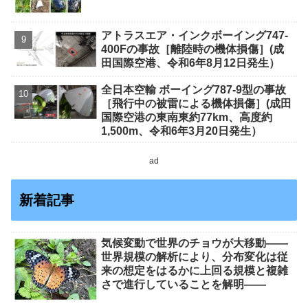
アトラスエア・インクボーイング747-
400Fの事故［離陸時の機体損傷］(成
田国際空港、令和6年8月12日発生）
全日本空輸 ボーイング787-9型の事故
［飛行中の被雷による機体損傷］(成田
国際空港の東南東約77km、高度約
1,500m、令和6年3月20日発生）
ad
新着記事
気候変動で世界のチョウが大移動――
世界規模の解析により、分布変化は従
来の想定をはるかに上回る規模と複雑
さで進行していることを解明――