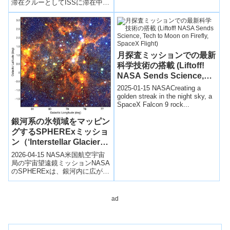
滞在クルーとしてISSに滞在中の
金井宇宙飛行士が船外活動を行
うことが決定いたしま...
月探査ミッションでの最新
科学技術の搭載 (Liftoff!
NASA Sends Science,
Tech to Moon on Firefly,
2025-01-15 NASACreating a
SpaceX Flight)
golden streak in the night sky, a
SpaceX Falcon 9 rock...
銀河系の氷領域をマッピン
グするSPHERExミッショ
ン（‘Interstellar Glaciers’:
NASA’s SPHEREx Maps
2026-04-15 NASA米国航空宇宙
Vast Galactic Ice
局の宇宙望遠鏡ミッションNASA
のSPHERExは、銀河内に広がる
Regions）
「星間氷」の分布を大規模に観
測する計画である。これら...
ad