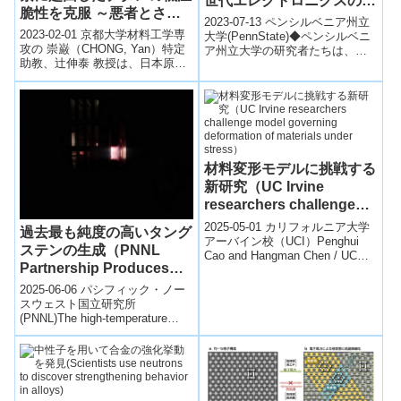
世代エレクトロニクスの冷
脆性を克服 ～悪者とされ
却を可能にするかもしれな
2023-07-13 ペンシルベニア州立
てきた不純物酸素の有効利
2023-02-01 京都大学材料工学専
い(New high-power
大学(PennState)◆ペンシルベニ
用に期待～
攻の 崇巌（CHONG, Yan）特定
ア州立大学の研究者たちは、新
thermoelectric device
助教、辻伸泰 教授は、日本原子
しい熱電クーラーを開発し、現
may provide cooling in
力研究開発機構の都留智仁 研究
行の商業用ユニットよりも...
next-gen electronics)
主幹と共同研究を行い、...
材料変形モデルに挑戦する
新研究（UC Irvine
researchers challenge
model governing
2025-05-01 カリフォルニア大学
過去最も純度の高いタング
deformation of materials
アーバイン校（UCI）Penghui
ステンの生成（PNNL
Cao and Hangman Chen / UC
under stress）
Partnership Produces
Irvineカリフォルニア大学...
Purest-Ever Tungsten）
2025-06-06 パシフィック・ノー
スウェスト国立研究所
(PNNL)The high-temperature
plasma from the mass s...