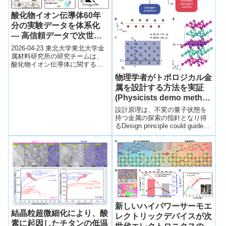
酸化物イオン伝導体60年
分の実験データを体系化
― 高信頼データで次世代
酸化物イオン伝導体探索を
2026-04-23 東北大学東北大学金
加速 ―
属材料研究所の研究チームは、
酸化物イオン伝導体に関する約
60年分の実験データを統合し、
物理学者がトポロジカル金
高信頼なデータセットを構築し
属を設計する方法を実証
た。8...
(Physicists demo method
for designing topological
設計原理は、不変の量子状態を
metals)
持つ金属の探索の指針となり得
るDesign principle could guide
search for metals with...
新しいハイパワーサーモエ
結晶粒超微細化により、酸
レクトリックデバイスが次
素に起因したチタンの低温