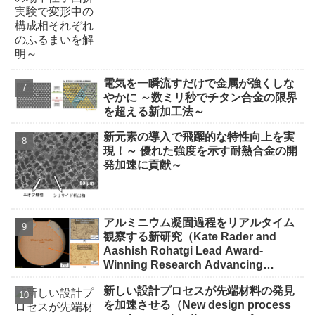
電気を一瞬流すだけで金属が強くしな
やかに ～数ミリ秒でチタン合金の限界
を超える新加工法～
新元素の導入で飛躍的な特性向上を実
現！～ 優れた強度を示す耐熱合金の開
発加速に貢献～
アルミニウム凝固過程をリアルタイム
観察する新研究（Kate Rader and
Aashish Rohatgi Lead Award-
Winning Research Advancing
Aluminum Manufacturing）
新しい設計プロセスが先端材料の発見
を加速させる（New design process