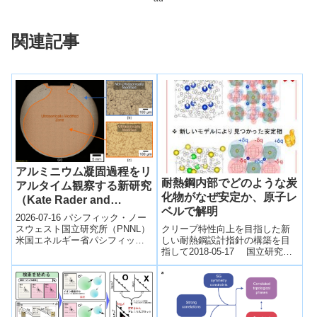
関連記事
アルミニウム凝固過程をリ
耐熱鋼内部でどのような炭
アルタイム観察する新研究
化物がなぜ安定か、原子レ
（Kate Rader and
ベルで解明
Aashish Rohatgi Lead
2026-07-16 パシフィック・ノー
Award-Winning
クリープ特性向上を目指した新
スウェスト国立研究所（PNNL）
しい耐熱鋼設計指針の構築を目
米国エネルギー省パシフィッ
Research Advancing
指して2018-05-17 国立研究開
ク・ノースウェスト国立研究所
Aluminum
発法人 物質・材料研究機構
（PNNL）のKate Rader...
Manufacturing）
NIMSの研究チームは、耐熱鋼内
部の炭...