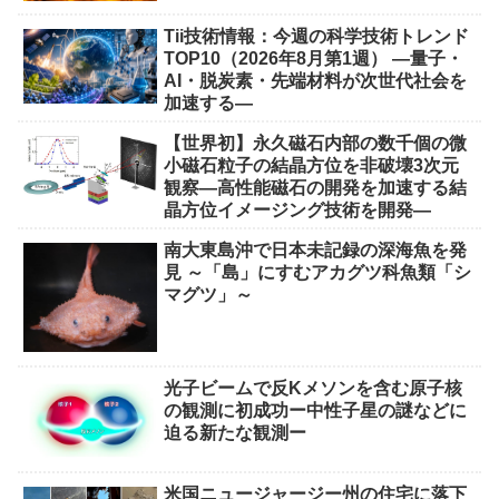
Tii技術情報：今週の科学技術トレンド
TOP10（2026年8月第1週） ―量子・
AI・脱炭素・先端材料が次世代社会を
加速する―
【世界初】永久磁石内部の数千個の微
小磁石粒子の結晶方位を非破壊3次元
観察―高性能磁石の開発を加速する結
晶方位イメージング技術を開発―
南大東島沖で日本未記録の深海魚を発
見 ～「島」にすむアカグツ科魚類「シ
マグツ」～
光子ビームで反Kメソンを含む原子核
の観測に初成功ー中性子星の謎などに
迫る新たな観測ー
米国ニュージャージー州の住宅に落下