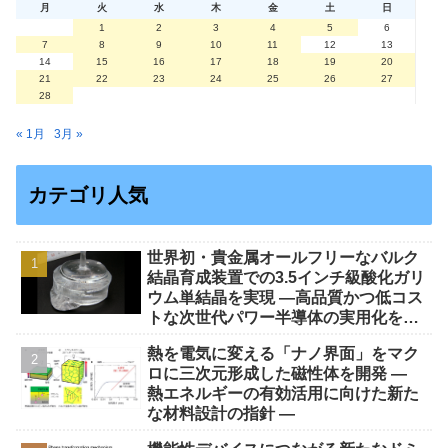
月
火
水
木
金
土
日
1
2
3
4
5
6
7
8
9
10
11
12
13
14
15
16
17
18
19
20
21
22
23
24
25
26
27
28
« 1月
3月 »
カテゴリ人気
世界初・貴金属オールフリーなバルク
結晶育成装置での3.5インチ級酸化ガリ
ウム単結晶を実現 ―高品質かつ低コス
トな次世代パワー半導体の実用化を加
速し、2029年の量産へ―
熱を電気に変える「ナノ界面」をマク
ロに三次元形成した磁性体を開発 —
熱エネルギーの有効活用に向けた新た
な材料設計の指針 —