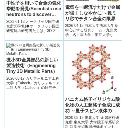
中性子を用いて合金の強化
電気を一瞬流すだけで金属
挙動を発見(Scientists use
が強くしなやかに ～数ミ
neutrons to discover
リ秒でチタン合金の限界を
strengthening behavior
2023-01-18 オークリッジ国立研
超える新加工法～
in alloys)
2026-04-15 熊本大学熊本大学を
究所(ORNL)◆オークリッジ国立
中心とする研究チーム（九州大
研究所の研究者たちは、3Dプリ
学、名古屋大学、浙江大学な
ントされた合金の中に「ロード
ど）は、パルス電流を用いてチ
シャフリング」と呼ばれるメ
タン合金を瞬時に強靭化する新
カ...
しい材料加...
微小3D金属部品の新しい
製造技術（Engineering
Tiny 3D Metallic Parts）
2026-03-17 カリフォルニア工科
大学（Caltech）カリフォルニア
工科大学（Caltech）の研究チー
ムは、極めて小型な3次元金属部
品を精密に製造する...
ハニカム格子イリジウム酸
化物の人工超格子合成に成
功 ～量子スピン液体の制
御技術開発に前進～
2020-08-12 東北大学 金属材料研
究所,東京大学 大学院工学系研究
科,科学技術振興機構ポイント 真