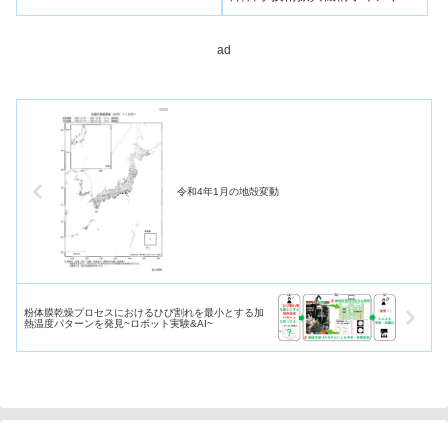
空成膜技術を駆使して、天然に
存在しないハニカム（蜂の巣...
ad
令和4年1月の地殻変動
粉体膜乾燥プロセスにおけるひび割れを最小とする加
熱温度パターンを発見~ロボット実験&AI~