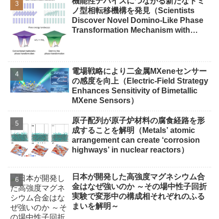
機能性デバイスにつながる新たなドミ
ノ型相転移機構を発見（Scientists
Discover Novel Domino-Like Phase
Transformation Mechanism with
Implications for Functional
Devices）
電場戦略により二金属MXeneセンサー
の感度を向上（Electric-Field Strategy
Enhances Sensitivity of Bimetallic
MXene Sensors）
原子配列が原子炉材料の腐食経路を形
成することを解明（Metals’ atomic
arrangement can create ‘corrosion
highways’ in nuclear reactors）
日本が開発した高強度マグネシウム合
金はなぜ強いのか ～その場中性子回折
実験で変形中の構成相それぞれのふる
まいを解明～