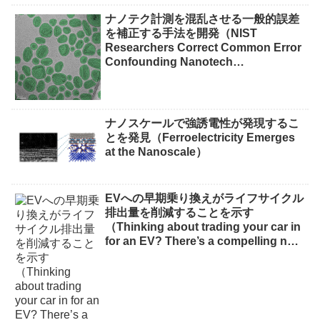
waste）
ナノテク計測を混乱させる一般的誤差
を補正する手法を開発（NIST
Researchers Correct Common Error
Confounding Nanotech
Measurements）
ナノスケールで強誘電性が発現するこ
とを発見（Ferroelectricity Emerges
at the Nanoscale）
EVへの早期乗り換えがライフサイクル
排出量を削減することを示す
（Thinking about trading your car in
for an EV? There’s a compelling new
reason to do it now）