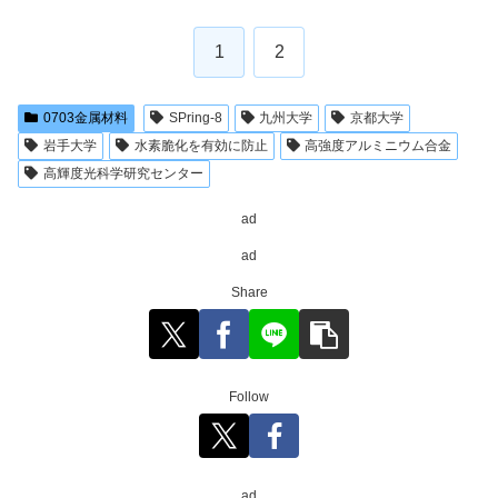
1
2
0703金属材料
SPring-8
九州大学
京都大学
岩手大学
水素脆化を有効に防止
高強度アルミニウム合金
高輝度光科学研究センター
ad
ad
Share
Follow
ad