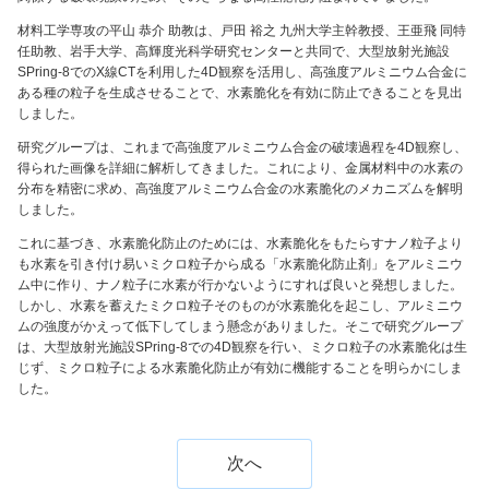
材料工学専攻の平山 恭介 助教は、戸田 裕之 九州大学主幹教授、王亜飛 同特
任助教、岩手大学、高輝度光科学研究センターと共同で、大型放射光施設
SPring-8でのX線CTを利用した4D観察を活用し、高強度アルミニウム合金に
ある種の粒子を生成させることで、水素脆化を有効に防止できることを見出
しました。
研究グループは、これまで高強度アルミニウム合金の破壊過程を4D観察し、
得られた画像を詳細に解析してきました。これにより、金属材料中の水素の
分布を精密に求め、高強度アルミニウム合金の水素脆化のメカニズムを解明
しました。
これに基づき、水素脆化防止のためには、水素脆化をもたらすナノ粒子より
も水素を引き付け易いミクロ粒子から成る「水素脆化防止剤」をアルミニウ
ム中に作り、ナノ粒子に水素が行かないようにすれば良いと発想しました。
しかし、水素を蓄えたミクロ粒子そのものが水素脆化を起こし、アルミニウ
ムの強度がかえって低下してしまう懸念がありました。そこで研究グループ
は、大型放射光施設SPring-8での4D観察を行い、ミクロ粒子の水素脆化は生
じず、ミクロ粒子による水素脆化防止が有効に機能することを明らかにしま
した。
次へ