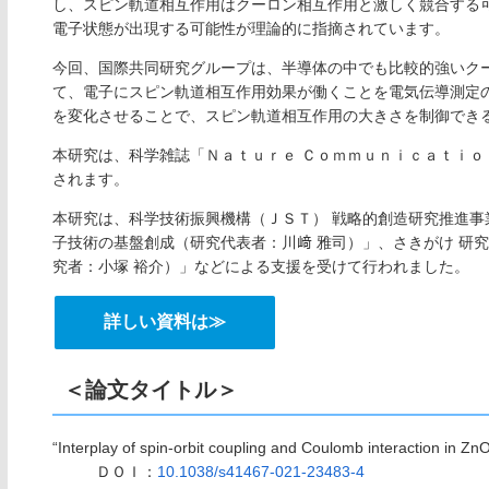
し、スピン軌道相互作用はクーロン相互作用と激しく競合する
電子状態が出現する可能性が理論的に指摘されています。
今回、国際共同研究グループは、半導体の中でも比較的強いク
て、電子にスピン軌道相互作用効果が働くことを電気伝導測定
を変化させることで、スピン軌道相互作用の大きさを制御でき
本研究は、科学雑誌「Ｎａｔｕｒｅ Ｃｏｍｍｕｎｉｃａｔｉ
されます。
本研究は、科学技術振興機構（ＪＳＴ） 戦略的創造研究推進事
子技術の基盤創成（研究代表者：川﨑 雅司）」、さきがけ 研
究者：小塚 裕介）」などによる支援を受けて行われました。
詳しい資料は≫
＜論文タイトル＞
“Interplay of spin-orbit coupling and Coulomb interaction in Z
ＤＯＩ：
10.1038/s41467-021-23483-4