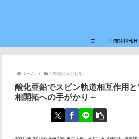
≡
Tii技術情報H
ホーム
1701物理及び化学
酸化亜鉛でスピン軌道相互作用と
相開拓への手がかり～
2021-05-26 理化学研究所,東京大学大学院工学系研究科,科学