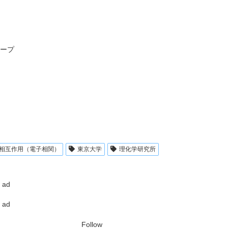
ループ
相互作用（電子相関）
東京大学
理化学研究所
ad
ad
Follow