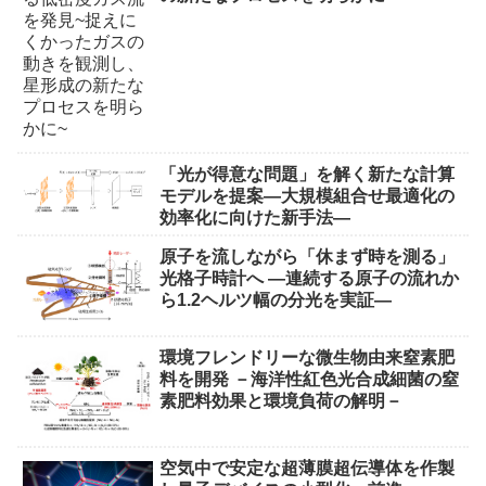
「光が得意な問題」を解く新たな計算
モデルを提案―大規模組合せ最適化の
効率化に向けた新手法―
原子を流しながら「休まず時を測る」
光格子時計へ ―連続する原子の流れか
ら1.2ヘルツ幅の分光を実証―
環境フレンドリーな微生物由来窒素肥
料を開発 －海洋性紅色光合成細菌の窒
素肥料効果と環境負荷の解明－
空気中で安定な超薄膜超伝導体を作製