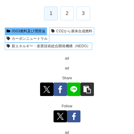
1
2
3
0503燃料及び潤滑油
CO2から液体合成燃料
カーボンニュートラル
新エネルギー・産業技術総合開発機構（NEDO）
ad
ad
Share
Follow
ad