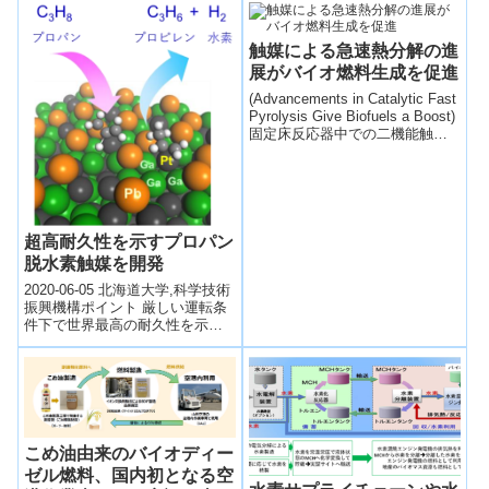
バイオ燃料作物（トウモロコシ
region, policy goals)
の茎...
触媒による急速熱分解の進
展がバイオ燃料生成を促進
(Advancements in Catalytic Fast
Pyrolysis Give Biofuels a Boost)
固定床反応器中での二機能触媒
の使用による、触媒を使用した
急速熱分解 (CFP)の新手法を開
発。バイオ原油収率増量とコス
ト低減を実証。
超高耐久性を示すプロパン
脱水素触媒を開発
2020-06-05 北海道大学,科学技術
振興機構ポイント 厳しい運転条
件下で世界最高の耐久性を示す
新規合金触媒を開発。 石油化学
工業において重要なプロピレン
製...
こめ油由来のバイオディー
ゼル燃料、国内初となる空