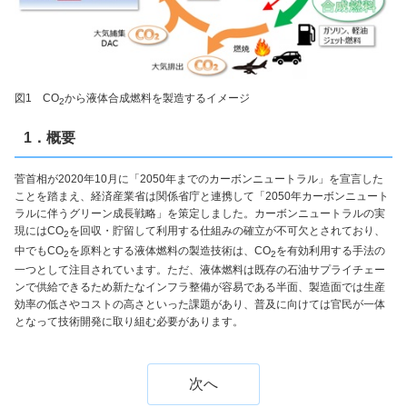
図1 CO
から液体合成燃料を製造するイメージ
2
1．概要
菅首相が2020年10月に「2050年までのカーボンニュートラル」を宣言した
ことを踏まえ、経済産業省は関係省庁と連携して「2050年カーボンニュート
ラルに伴うグリーン成長戦略」を策定しました。カーボンニュートラルの実
現にはCO
を回収・貯留して利用する仕組みの確立が不可欠とされており、
2
中でもCO
を原料とする液体燃料の製造技術は、CO
を有効利用する手法の
2
2
一つとして注目されています。ただ、液体燃料は既存の石油サプライチェー
ンで供給できるため新たなインフラ整備が容易である半面、製造面では生産
効率の低さやコストの高さといった課題があり、普及に向けては官民が一体
となって技術開発に取り組む必要があります。
次へ