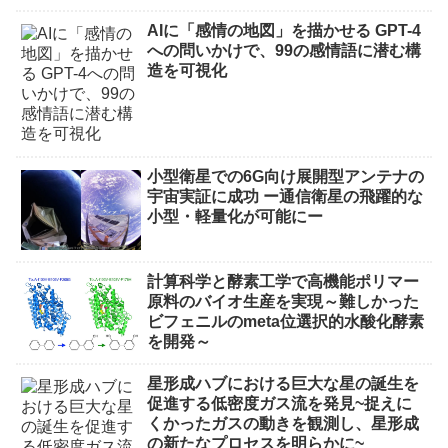
AIに「感情の地図」を描かせる GPT-4
への問いかけで、99の感情語に潜む構
造を可視化
小型衛星での6G向け展開型アンテナの
宇宙実証に成功 ー通信衛星の飛躍的な
小型・軽量化が可能にー
計算科学と酵素工学で高機能ポリマー
原料のバイオ生産を実現～難しかった
ビフェニルのmeta位選択的水酸化酵素
を開発～
星形成ハブにおける巨大な星の誕生を
促進する低密度ガス流を発見~捉えに
くかったガスの動きを観測し、星形成
の新たなプロセスを明らかに~