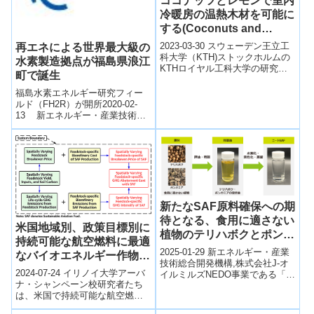
ココナッツとレモンで室内
冷暖房の温熱木材を可能に
する(Coconuts and
lemons enable a thermal
2023-03-30 スウェーデン王立工
再エネによる世界最大級の
wood for indoor heating
科大学（KTH)ストックホルムの
水素製造拠点が福島県浪江
KTHロイヤル工科大学の研究者
and cooling)
町で誕生
たちは、レモンとココナッツを
組み合わせた木材コンポジット
福島水素エネルギー研究フィー
を...
ルド（FH2R）が開所2020-02-
13 新エネルギー・産業技術総
合開発機構NEDOと経済産業省
は、両者の技術実証事業で整
備...
新たなSAF原料確保への期
待となる、食用に適さない
米国地域別、政策目標別に
植物のテリハボクとポンガ
持続可能な航空燃料に最適
ミアから100％バイオマス
2025-01-29 新エネルギー・産業
なバイオエネルギー作物を
由来SAFの生成に成功しま
技術総合開発機構,株式会社J-オ
特定する研究(Study
2024-07-24 イリノイ大学アーバ
イルミルズNEDO事業である「食
した～国際品質規格である
identifies best bioenergy
ナ・シャンペーン校研究者たち
料と競合しない植物油脂利用に
「ASTM D7566 Annex
は、米国で持続可能な航空燃料
よるSAFサプライチェーンモ...
crops for sustainable
A2」に適合～
（SAF）を生産するための4つの
aviation fuels by U.S.