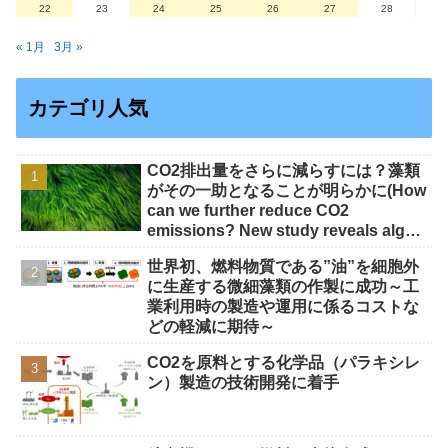
22
23
24
25
26
27
28
« 1月
3月 »
カテゴリ人気
CO2排出量をさらに減らすには？藻類
がその一助となることが明らかに(How
can we further reduce CO2
emissions? New study reveals algae
can help)
世界初、燃料物質である”油”を細胞外
に生産する微細藻類の作製に成功～工
業利用時の製造や運用に係るコストな
どの軽減に期待～
CO2を原料とする化学品（パラキシレ
ン）製造の技術開発に着手