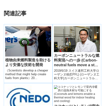
関連記事
カーボンニュートラルな燃
植物由来燃料製造を助ける
料実現への一歩 (Carbon-
より安価な技術を開発
neutral fuels move a step
closer)
（Scientists develop a cheaper
2019/6/19 スイス連邦工科大学ロ
method that might help create
ーザンヌ校(EPFL) (ローザンヌ工
fuels from plants）20...
科大学)カーボンニュートラルな
燃料実現への一歩 (Carbon-
neutral f...