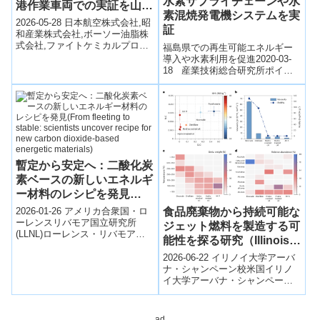
水素サプライチェーンや水
港作業車両での実証を山形
素混焼発電機システムを実
空港にて開始〜世界初の技
2026-05-28 日本航空株式会社,昭
証
術で、副産物を再生可能エ
和産業株式会社,ボーソー油脂株
式会社,ファイトケミカルプロダ
ネルギーへアップサイクル
福島県での再生可能エネルギー
クツ株式会社,東北大学日本航空
導入や水素利用を促進2020-03-
します～
（JAL）、昭和産業、ボーソ...
18 産業技術総合研究所ポイン
ト 再生可能エネルギー電力を化
学変換、貯蔵、輸送して利用す
る水...
暫定から安定へ：二酸化炭
素ベースの新しいエネルギ
ー材料のレシピを発見
(From fleeting to stable:
食品廃棄物から持続可能な
2026-01-26 アメリカ合衆国・ロ
scientists uncover recipe
ーレンスリバモア国立研究所
ジェット燃料を製造する可
(LLNL)ローレンス・リバモア国
for new carbon dioxide-
能性を探る研究（Illinois
立研究所の研究チームは、二酸
based energetic
study explores feasibility
化炭素（CO₂）を原料とした新
2026-06-22 イリノイ大学アーバ
materials)
of creating sustainable
し...
ナ・シャンペーン校米国イリノ
イ大学アーバナ・シャンペーン
jet fuel from food waste）
校の研究チームは、食品廃棄物
から持続可能な航空燃料
（SAF：Su...
ad