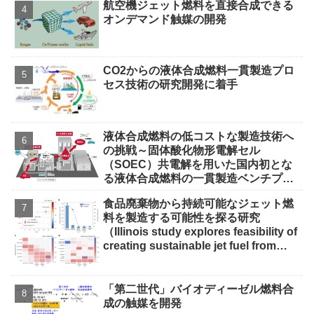
航空機ジェット燃料を直接合成できる
オンデマンド触媒の開発
CO2からの液体合成燃料一貫製造プロ
セス技術の研究開発に着手
液体合成燃料の低コストな製造技術へ
の挑戦～固体酸化物形電解セル
（SOEC）共電解を用いた国内初とな
る液体合成燃料の一貫製造ベンチプラ
ントが完成～
食品廃棄物から持続可能なジェット燃
料を製造する可能性を探る研究
（Illinois study explores feasibility of
creating sustainable jet fuel from
food waste）
「第二世代」バイオディーゼル燃料合
成の触媒を開発