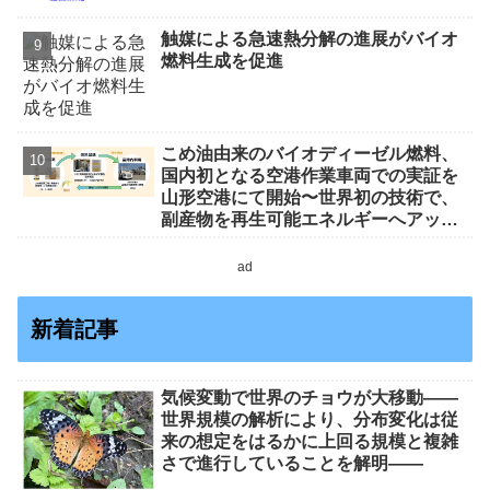
触媒による急速熱分解の進展がバイオ
燃料生成を促進
こめ油由来のバイオディーゼル燃料、
国内初となる空港作業車両での実証を
山形空港にて開始〜世界初の技術で、
副産物を再生可能エネルギーへアップ
サイクルします～
ad
新着記事
気候変動で世界のチョウが大移動――
世界規模の解析により、分布変化は従
来の想定をはるかに上回る規模と複雑
さで進行していることを解明――