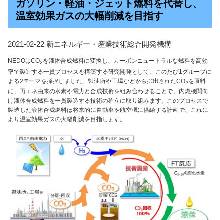
ガソリン・軽油・ジェット燃料を代替し、
温室効果ガスの大幅削減を目指す
2021-02-22 新エネルギー・産業技術総合開発機構
NEDOはCO
を液体合成燃料に変換し、カーボンニュートラルな燃料を高効
2
率で製造する一貫プロセスを構築する研究開発として、このたび1グループに
よる2テーマを採択しました。製油所や工場などから排出されたCO
を原料
2
に、再エネ由来の水素や電力と合成技術を組み合わせることで、内燃機関向
け液体合成燃料を一貫製造する技術の確立に取り組みます。このプロセスで
製造した液体合成燃料は将来的に自動車や航空機に供給する計画で、これに
より温室効果ガスの大幅削減を目指します。