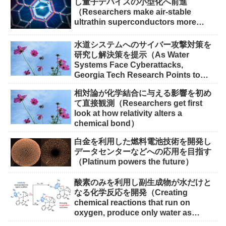
し量子デバイスの小型化へ前進
（Researchers make air-stable
ultrathin superconductors more
scalable for quantum devices）
水道システムへのサイバー攻撃対策を
研究し解決策を提示（As Water
Systems Face Cyberattacks,
Georgia Tech Research Points to
Solutions）
相対論が化学結合に与える影響を初め
て直接観測（Researchers get first
look at how relativity alters a
chemical bond）
白金を利用した燃料電池技術を開発し
データセンターなどへの応用を目指す
（Platinum powers the future）
酸素のみを利用し副生成物が水だけと
なる化学反応を開発（Creating
chemical reactions that run on
oxygen, produce only water as
waste）