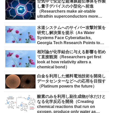
空気中で安定な超薄膜超伝導体を作製
し量子デバイスの小型化へ前進
（Researchers make air-stable
ultrathin superconductors more
scalable for quantum devices）
水道システムへのサイバー攻撃対策を
研究し解決策を提示（As Water
Systems Face Cyberattacks,
Georgia Tech Research Points to
Solutions）
相対論が化学結合に与える影響を初め
て直接観測（Researchers get first
look at how relativity alters a
chemical bond）
白金を利用した燃料電池技術を開発し
データセンターなどへの応用を目指す
（Platinum powers the future）
酸素のみを利用し副生成物が水だけと
なる化学反応を開発（Creating
chemical reactions that run on
oxygen, produce only water as