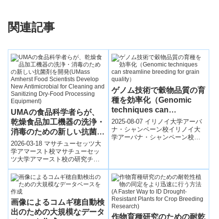
関連記事
ゲノム技術で穀物品質の育
種を効率化（Genomic
techniques can
UMAの食品科学者らが、
streamline breeding for
乾燥食品加工機器の洗浄・
2025-08-07 イリノイ大学アーバ
grain quality）
ナ・シャンペーン校イリノイ大
消毒のための新しい抗菌剤
学アーバナ・シャンペーン校の
を開発(UMass Amherst
2026-03-18 マサチューセッツ大
フアン・ダビド・アルベラエス
Food Scientists Develop
学アマースト校マサチューセッ
＝ベレス准教授らは、米の外
ツ大学アマースト校の研究チー
New Antimicrobial for
観、炊き上...
ムは、食品加工環境向けに新し
Cleaning and Sanitizing
い抗菌乾式洗浄・殺菌技術を開
Dry-Food Processing
発した。...
Equipment)
画像によるコムギ穂自動検
出のための大規模なデータ
作物育種研究のための耐乾