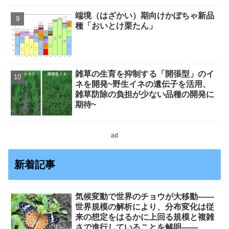
端境（はざかい）期向けかぼちゃ新品
種「おいとけ栗たん」
雑草の生育を抑制する「開張型」のイ
ネを開発~野生イネの遺伝子を活用、
雑草防除の負担が少ない品種の開発に
期待~
ad
新着記事
気候変動で世界のチョウが大移動――
世界規模の解析により、分布変化は従
来の想定をはるかに上回る規模と複雑
さで進行していることを解明――