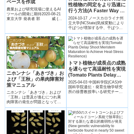
ベースを作成
性植物の同定をより迅速に
農業および研究現場に使えるAI
行う方法(A Faster Way to
ツールの開発に期待2020-08-21
ID Drought-Resistant
2024-10-17 ノースカロライナ州
東京大学 発表者 郭 威 (東
Plants for Crop Breeding
立大学(NCState)気候変動により
京大学大学院農学生命科学研究
干ばつが増加する中、干ばつ耐
科付属生態調和農学機構 助
Research)
性作物の育種研究が重要視され
教...
ています。しかし、個々の植...
トマト植物が成長点の成熟
を遅らせて高温耐性を実現
ニホンナシ「あきづき」お
(Tomato Plants Delay
よび「王秋」の果肉障害対
Shoot Meristem
2025-04-03 中国科学院(CAS)​中
策マニュアル
Maturation to Achieve
国科学院遺伝・発育生物学研究
所の徐曹教授率いる研究チーム
ニホンナシ「あきづき」および
Heat-Stress Resilience)
は、トマトが熱ストレス下で茎
「王秋」は普及が進むにつれ果
頂分裂組織(SAM)の成熟を遅...
肉障害の発生が問題となってき
た。果肉障害の発生を軽減する
対策技術に関して、生産現場で
利用できるように具体的にわか
りやすく述べた技術マニュアル
を刊行した。