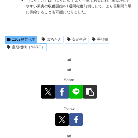
「ぽろすけ」は「ぽろたん 」より早生であるため、渋皮がむき
やすい果実の収穫開始を1週間程度前倒しして、より長期間市場
に供給することも可能になりました。
1202農芸化学
ぽろたん
安定生産
手順書
農研機構（NARO）
ad
ad
Share
Follow
ad