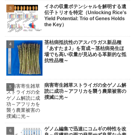
イネの収量ポテンシャルを解明する遺
伝子トリオを特定（Unlocking Rice's
Yield Potential: Trio of Genes Holds
the Key）
茎枯病抵抗性のアスパラガス新品種
「あすたまJ」を育成～茎枯病発生ほ
場でも高い収量が見込める革新的な抵
抗性品種～
病害寄生雑草ストライガの全ゲノム解
読に成功～アフリカを襲う農業被害の
撲滅に光～
ゲノム編集で迅速にコムギの特性を改
良～収穫前の雨で発芽せず良質な小麦