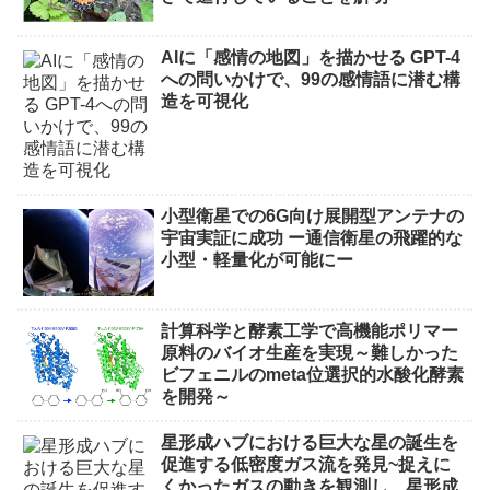
AIに「感情の地図」を描かせる GPT-4
への問いかけで、99の感情語に潜む構
造を可視化
小型衛星での6G向け展開型アンテナの
宇宙実証に成功 ー通信衛星の飛躍的な
小型・軽量化が可能にー
計算科学と酵素工学で高機能ポリマー
原料のバイオ生産を実現～難しかった
ビフェニルのmeta位選択的水酸化酵素
を開発～
星形成ハブにおける巨大な星の誕生を
促進する低密度ガス流を発見~捉えに
くかったガスの動きを観測し、星形成