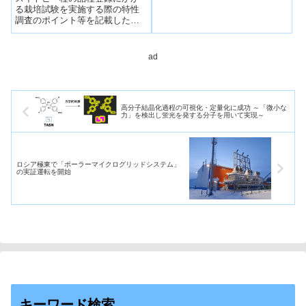
る栽培試験を実施する際の特性
調査のポイント等を記載した特
性調査マニュアルを作成。
ad
高分子結晶化過程の可視化・定量化に成功 ～「微小な
力」を検出し蛍光を発する分子を用いて実現～
ロシア極東で「ポーラーマイクログリッドシステム」
の実証運転を開始
キーワード検索