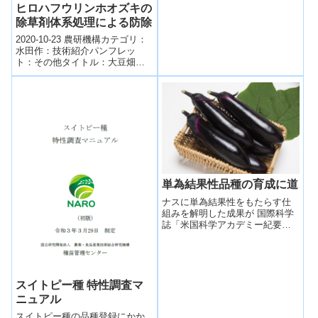
ヒロハフウリンホオズキの
除草剤体系処理による防除
2020-10-23 農研機構カテゴリ：
水田作：技術紹介パンフレッ
ト：その他タイトル：大豆畑の
帰化アサガオ類とヒロハフウリ
ンホオズキの除草剤体系処理に
よる防除発...
単為結果性品種の育成に道
ナスに単為結果性をもたらす仕
組みを解明した成果が 国際科学
誌「米国科学アカデミー紀要」
に掲載！～果菜類の生産安定化
と作業労力削減に期待～2020-10-
26 タ...
スイトピー種 特性調査マ
ニュアル
スイトピー種の品種登録にかか