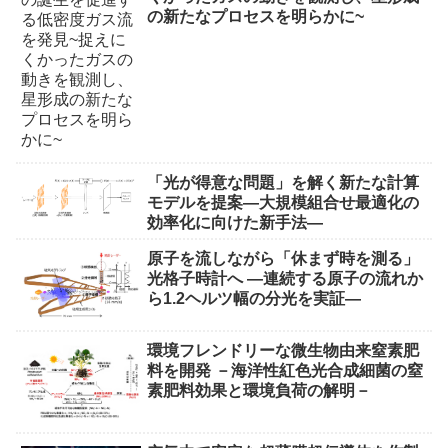
の新たなプロセスを明らかに~
「光が得意な問題」を解く新たな計算
モデルを提案―大規模組合せ最適化の
効率化に向けた新手法―
原子を流しながら「休まず時を測る」
光格子時計へ ―連続する原子の流れか
ら1.2ヘルツ幅の分光を実証―
環境フレンドリーな微生物由来窒素肥
料を開発 －海洋性紅色光合成細菌の窒
素肥料効果と環境負荷の解明－