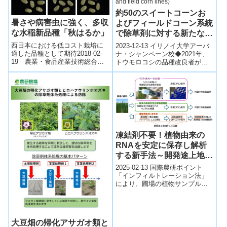
約50のスイートコーンお
暑さや病害虫に強く、多収
よびフィールドコーン系統
な水稲新品種「秋はるか」
で除草剤に対する新たな遺
伝的脆弱性が発見(New
西日本における低コスト栽培に
2023-12-13 イリノイ大学アーバ
genetic vulnerability to
適した品種として期待2018-02-
ナ・シャンペーン校◆2021年、
19 農業・食品産業技術総合研
トウモロコシの品種改良者が新
herbicide found in nearly
究所ポイント 高温登熟耐性品種
しい除草剤トルピラテによる深
50 sweet and field corn
である「にこまる」よりも、さ
刻な被害を報告し、その後の調
lines)
らに暑さ...
査で...
凍結剤不要！植物由来の
RNAを安定に保存し解析
する新手法～開発途上地域
に適した植物の開発に向け
2025-02-13 国際農研ポイント
て～
「インフィルトレーション法」
により、圃場の植物サンプルを
安定的に保存・輸送する遺伝子
解析手法を開発 アフリカのマダ
ガスカ...
大豆畑の帰化アサガオ類と