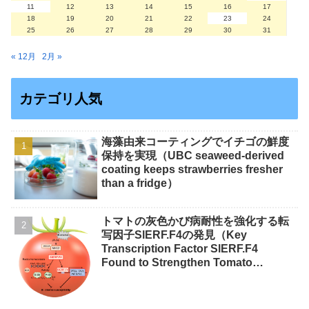
11
12
13
14
15
16
17
18
19
20
21
22
23
24
25
26
27
28
29
30
31
« 12月
2月 »
カテゴリ人気
海藻由来コーティングでイチゴの鮮度
保持を実現（UBC seaweed-derived
coating keeps strawberries fresher
than a fridge）
トマトの灰色かび病耐性を強化する転
写因子SlERF.F4の発見（Key
Transcription Factor SlERF.F4
Found to Strengthen Tomato
Resistance to Gray Mold）