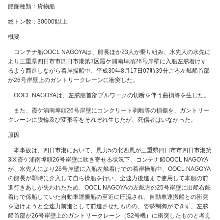
船舶種類：貨物船
総トン数：30000t以上
概要
コンテナ船OOCL NAGOYAは、船長ほか23人が乗り組み、水先人の水先に
より三重県四日市市四日市港第3区霞ケ浦南埠頭26号岸壁に入船左舷着けす
るよう西進しながら着岸操船中、平成30年8月17日07時39分ごろ左舷船首部
が26号岸壁上のガントリークレーンに衝突した。
OOCL NAGOYAは、左舷船首部ブルワークの切断を伴う曲損等を生じた。
また、霞ケ浦南埠頭26号岸壁にコンクリート剥離等の損傷を、ガントリー
クレーンに脱輪及び変形等をそれぞれ生じたが、死傷者はいなかった。
原因
本事故は、四日市港において、風力5の北西風が三重県四日市市四日市港第
3区霞ケ浦南埠頭26号岸壁に吹き寄せる状況下、コンテナ船OOCL NAGOYA
が、水先人により26号岸壁に入船左舷着けでの着岸操船中、OOCL NAGOYA
の船長が即時に介入して自ら操船を行い、全速力後進まで使用して本船の前
進行きあしが失われたため、OOCL NAGOYAの左舷方の25号岸壁に出船右舷
着けで係船していた自動車運搬船の至近に圧流され、自動車運搬船との衝突
を避けようと全速力前進として前進させたものの、姿勢制御ができず、左舷
船首部が26号岸壁上のガントリークレーン（S2号機）に衝突したものと考え