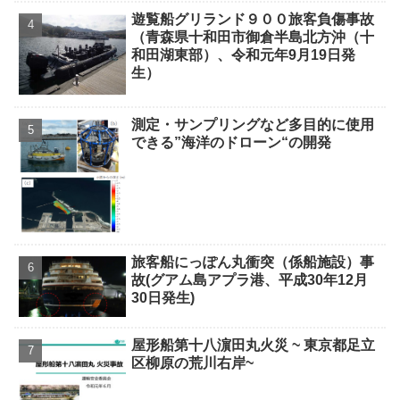
遊覧船グリランド９００旅客負傷事故
（青森県十和田市御倉半島北方沖（十
和田湖東部）、令和元年9月19日発
生）
測定・サンプリングなど多目的に使用
できる”海洋のドローン“の開発
旅客船にっぽん丸衝突（係船施設）事
故(グアム島アプラ港、平成30年12月
30日発生)
屋形船第十八濵田丸火災 ~ 東京都足立
区柳原の荒川右岸~