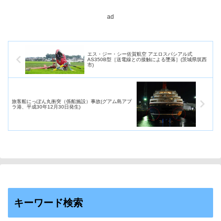
力なツールとして浮上している
取組
と報告し...
ad
エス・ジー・シー佐賀航空 アエロスパシアル式
AS350B型［送電線との接触による墜落］(茨城県筑西
市)
旅客船にっぽん丸衝突（係船施設）事故(グアム島アプ
ラ港、平成30年12月30日発生)
キーワード検索