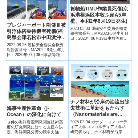
貨物船TIMU作業員死傷(京
浜港横浜区本牧ふ頭A5岸
壁、令和2年6月19日発生)
プレジャーボート剛健Ⅲ被
2023-03-30 運輸安全委員会概要
引浮体搭乗待機者死傷(福
報告書番号：MA2023-3発生年月
島県会津若松市中田浜沖
日：2020年06月19日事故等種
（猪苗代湖）、令和2年9
類：死傷等事故等名：貨物船
2022-08-25 運輸安全委員会概要
TIMU作業員死傷発生場...
月6日発生)
報告書番号：MA2022-8発生年月
日：2020年09月06日事故等種
類：死傷等事故等名：プレジャ
ーボート剛健Ⅲ被引浮体...
ナノ材料が沿岸の油流出除
去技術に革新をもたらす
海事生産性革命（j-
（Nanomaterials are
Ocean）の深化に向けて
emerging as a powerful
2025-02-04 カナダ・コンコーデ
８件の海洋資源開発関連技術高
tool for coastal oil spill
ィア大学コンコルディア大学の
度化研究開発に対する支援を決
研究者らは、ナノ材料が沿岸部
定。海洋開発分野の競争力強化
cleanup）
の油流出事故の浄化において強
及び付加価値ビジネスに向けた