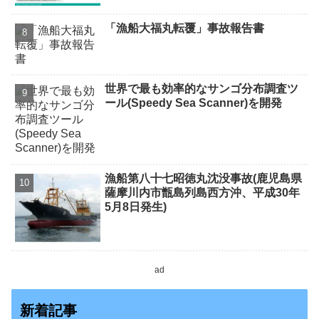
「漁船大福丸転覆」事故報告書
世界で最も効率的なサンゴ分布調査ツ
ール(Speedy Sea Scanner)を開発
漁船第八十七昭徳丸沈没事故(鹿児島県
薩摩川内市甑島列島西方沖、平成30年
5月8日発生)
ad
新着記事