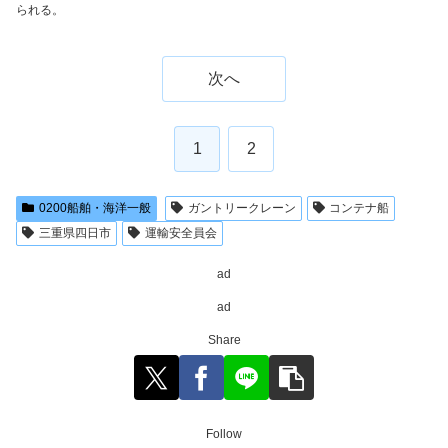
られる。
次へ
1
2
0200船舶・海洋一般
ガントリークレーン
コンテナ船
三重県四日市
運輸安全員会
ad
ad
Share
Follow