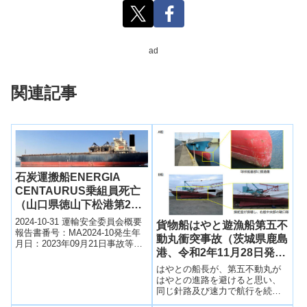
ad
関連記事
石炭運搬船ENERGIA
CENTAURUS乗組員死亡
（山口県徳山下松港第2区
下松地区K-1桟橋 令和5年9
2024-10-31 運輸安全委員会概要
貨物船はやと遊漁船第五不
月21日発生）
報告書番号：MA2024-10発生年
動丸衝突事故（茨城県鹿島
月日：2023年09月21日事故等種
港、令和2年11月28日発
類：死傷等事故等名：石炭運搬
船ENERGIA C...
生）
はやとの船長が、第五不動丸が
はやとの進路を避けると思い、
同じ針路及び速力で航行を続
け、また、第五不動丸の船長