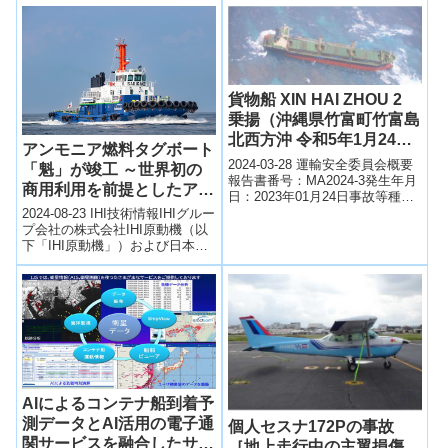
が、はやとが第五不動丸の右舷
方を通過すると思い航行を続け
たため、両船が衝突したものと
考えられる。はやとの船長は、
これまでの経験及び港則法では
特定港において小型船舶がそれ
貨物船 XIN HAI ZHOU 2
以外の船舶の進路を避航すると
乗揚（沖縄県竹富町竹富島
いう認識から、港内では接近す
る小型船舶が自船の進路を避け
北西方沖 令和5年1月24日
アンモニア燃料タグボート
てくれると思っていたことによ
発生）
2024-03-28 運輸安全委員会概要
「魁」が竣工 ～世界初の
るものと考えられる。
報告書番号：MA2024-3発生年月
商用利用を前提としたアン
日：2023年01月24日事故等種
モニア燃料船～
類：乗揚事故等名：貨物船XIN
2024-08-23 IHI技術情報IHIグルー
HAI ZHOU ...
プ会社の株式会社IHI原動機（以
下「IHI原動機」）および日本郵
船株式会社（以下「日本郵
船」）の2社が，一般財団...
AIによるコンテナ船到着予
測データとAI活用の電子通
個人セスナ172Pの事故
関サービスを融合したサプ
［地上走行中の主翼損傷