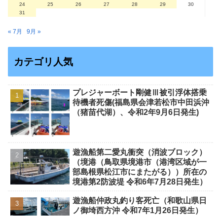
24
25
26
27
28
29
30
31
« 7月
9月 »
カテゴリ人気
プレジャーボート剛健Ⅲ被引浮体搭乗
待機者死傷(福島県会津若松市中田浜沖
（猪苗代湖）、令和2年9月6日発生)
遊漁船第二愛丸衝突（消波ブロック）
（境港（鳥取県境港市（港湾区域が一
部島根県松江市にまたがる））所在の
境港第2防波堤 令和6年7月28日発生）
遊漁船仲政丸釣り客死亡（和歌山県日
ノ御埼西方沖 令和7年1月26日発生）