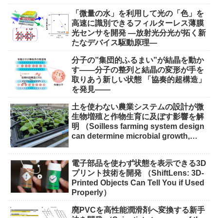
「微量の水」を利用して光の「色」を
高速に識別できるフィルターレス薄膜
光センサを開発 ―放射光分光が拓く新
たなデバイス駆動原理―
分子の”集団的ふるまい”が結晶を動か
す――分子の整列と結晶の変形が手を
取りあう新しい状態 「協奏的超構造」
を発見――
土を使わない農業システムの設計が微
生物増殖と作物生育に及ぼす影響を解
明 （Soilless farming system design
can determine microbial growth,
impact on crops）
電子部品を使わず状態を表示できる3D
プリント技術を開発 （ShiftLens: 3D-
Printed Objects Can Tell You if Used
Properly）
廃PVCを高性能潤滑剤へ変換する新手