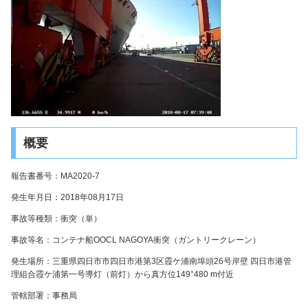
概要
報告書番号：MA2020-7
発生年月日：2018年08月17日
事故等種類：衝突（単）
事故等名：コンテナ船OOCL NAGOYA衝突（ガントリークレーン）
発生場所：三重県四日市市四日市港第3区霞ケ浦南埠頭26号岸壁 四日市港管
理組合霞ケ浦第一号導灯（前灯）から真方位149°480 m付近
管轄部署：事務局