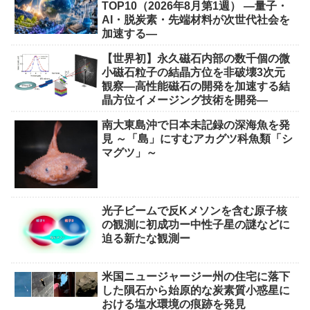
TOP10（2026年8月第1週） ―量子・
AI・脱炭素・先端材料が次世代社会を
加速する―
【世界初】永久磁石内部の数千個の微
小磁石粒子の結晶方位を非破壊3次元
観察―高性能磁石の開発を加速する結
晶方位イメージング技術を開発―
南大東島沖で日本未記録の深海魚を発
見 ～「島」にすむアカグツ科魚類「シ
マグツ」～
光子ビームで反Kメソンを含む原子核
の観測に初成功ー中性子星の謎などに
迫る新たな観測ー
米国ニュージャージー州の住宅に落下
した隕石から始原的な炭素質小惑星に
おける塩水環境の痕跡を発見