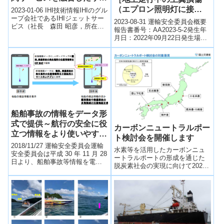
ライチェーンの可視化・追
（エプロン照明灯に接
2023-01-06 IHI技術情報IHIのグル
跡情報提供事業を開始 ～
ープ会社であるIHIジェットサー
触）］(大阪府八尾市 八尾
2023-08-31 運輸安全委員会概要
ビス（社長 森田 昭彦，所在
国境を越えた世界初の新し
空港、令和4年9月22日発
報告書番号：AA2023-5-2発生年
地：東京都昭島市，以下，
い電子通関サービスを展開
月日：2022年09月22日発生場
生）
「IJS」）は，このたび，A...
所：大阪府八尾市 八尾空港航
～
空機種類：飛行機事故...
船舶事故の情報をデータ形
式で提供～航行の安全に役
カーボンニュートラルポー
立つ情報をより使いやすく
ト検討会を開催します
～
2018/11/27 運輸安全委員会運輸
水素等を活用したカーボンニュ
安全委員会は平成 30 年 11 月 28
ートラルポートの形成を通じた
日より、船舶事故等情報を電子
脱炭素社会の実現に向けて2020-
データで 提供します。○ 運輸安
12-18 国土交通省国土交通省で
全委員会では、船...
は、国際物流の結節点・産業拠
点となる...